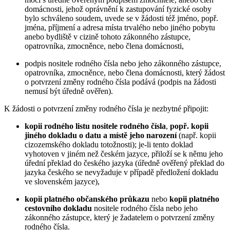
domácnosti, jehož oprávnění k zastupování fyzické osoby
bylo schváleno soudem, uvede se v žádosti též jméno, popř.
jména, příjmení a adresa místa trvalého nebo jiného pobytu
anebo bydliště v cizině tohoto zákonného zástupce,
opatrovníka, zmocněnce, nebo člena domácnosti,
podpis nositele rodného čísla nebo jeho zákonného zástupce,
opatrovníka, zmocněnce, nebo člena domácnosti, který žádost
o potvrzení změny rodného čísla podává (podpis na žádosti
nemusí být úředně ověřen).
K žádosti o potvrzení změny rodného čísla je nezbytné připojit:
kopii rodného listu nositele rodného čísla
,
popř. kopii
jiného dokladu o datu a místě jeho narození
(např. kopii
cizozemského dokladu totožnosti); je-li tento doklad
vyhotoven v jiném než českém jazyce, přiloží se k němu jeho
úřední překlad do českého jazyka (úředně ověřený překlad do
jazyka českého se nevyžaduje v případě předložení dokladu
ve slovenském jazyce),
kopii platného občanského průkazu
nebo
kopii platného
cestovního dokladu
nositele rodného čísla nebo jeho
zákonného zástupce, který je žadatelem o potvrzení změny
rodného čísla.