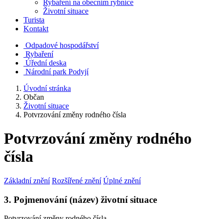
Rybaření na obecním rybníce
Životní situace
Turista
Kontakt
Odpadové hospodářství
Rybaření
Úřední deska
Národní park Podyjí
Úvodní stránka
Občan
Životní situace
Potvrzování změny rodného čísla
Potvrzování změny rodného
čísla
Základní znění
Rozšířené znění
Úplné znění
3. Pojmenování (název) životní situace
Potvrzování změny rodného čísla