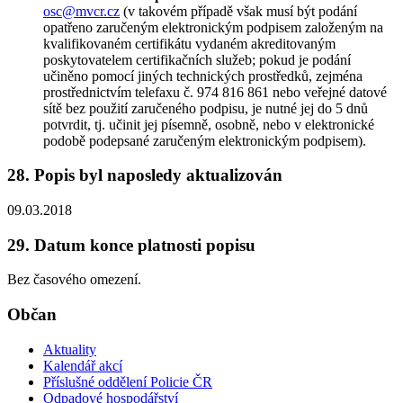
osc@mvcr.cz
(v takovém případě však musí být podání
opatřeno zaručeným elektronickým podpisem založeným na
kvalifikovaném certifikátu vydaném akreditovaným
poskytovatelem certifikačních služeb; pokud je podání
učiněno pomocí jiných technických prostředků, zejména
prostřednictvím telefaxu č. 974 816 861 nebo veřejné datové
sítě bez použití zaručeného podpisu, je nutné jej do 5 dnů
potvrdit, tj. učinit jej písemně, osobně, nebo v elektronické
podobě podepsané zaručeným elektronickým podpisem).
28. Popis byl naposledy aktualizován
09.03.2018
29. Datum konce platnosti popisu
Bez časového omezení.
Občan
Aktuality
Kalendář akcí
Příslušné oddělení Policie ČR
Odpadové hospodářství