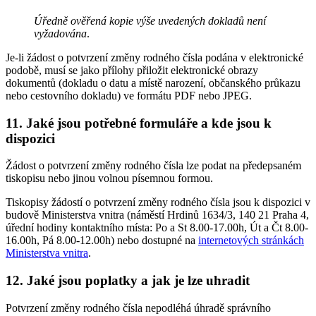
Úředně ověřená kopie výše uvedených dokladů není
vyžadována
.
Je-li žádost o potvrzení změny rodného čísla podána v elektronické
podobě, musí se jako přílohy přiložit elektronické obrazy
dokumentů (dokladu o datu a místě narození, občanského průkazu
nebo cestovního dokladu) ve formátu PDF nebo JPEG.
11. Jaké jsou potřebné formuláře a kde jsou k
dispozici
Žádost o potvrzení změny rodného čísla lze podat na předepsaném
tiskopisu nebo jinou volnou písemnou formou.
Tiskopisy žádostí o potvrzení změny rodného čísla jsou k dispozici v
budově Ministerstva vnitra (náměstí Hrdinů 1634/3, 140 21 Praha 4,
úřední hodiny kontaktního místa: Po a St 8.00-17.00h, Út a Čt 8.00-
16.00h, Pá 8.00-12.00h) nebo dostupné na
internetových stránkách
Ministerstva vnitra
.
12. Jaké jsou poplatky a jak je lze uhradit
Potvrzení změny rodného čísla nepodléhá úhradě správního