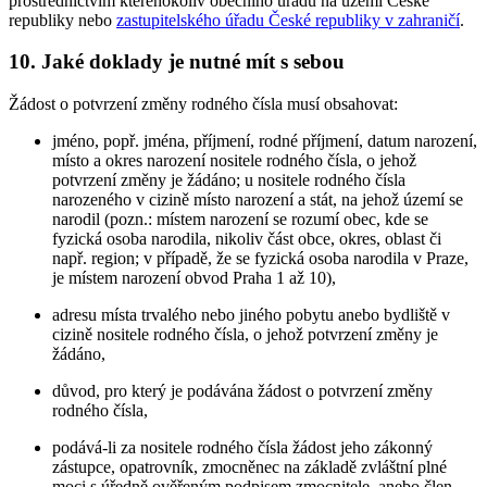
prostřednictvím kteréhokoliv obecního úřadu na území České
republiky nebo
zastupitelského úřadu České republiky v zahraničí
.
10. Jaké doklady je nutné mít s sebou
Žádost o potvrzení změny rodného čísla musí obsahovat:
jméno, popř. jména, příjmení, rodné příjmení, datum narození,
místo a okres narození nositele rodného čísla, o jehož
potvrzení změny je žádáno; u nositele rodného čísla
narozeného v cizině místo narození a stát, na jehož území se
narodil (pozn.: místem narození se rozumí obec, kde se
fyzická osoba narodila, nikoliv část obce, okres, oblast či
např. region; v případě, že se fyzická osoba narodila v Praze,
je místem narození obvod Praha 1 až 10),
adresu místa trvalého nebo jiného pobytu anebo bydliště v
cizině nositele rodného čísla, o jehož potvrzení změny je
žádáno,
důvod, pro který je podávána žádost o potvrzení změny
rodného čísla,
podává-li za nositele rodného čísla žádost jeho zákonný
zástupce, opatrovník, zmocněnec na základě zvláštní plné
moci s úředně ověřeným podpisem zmocnitele, anebo člen