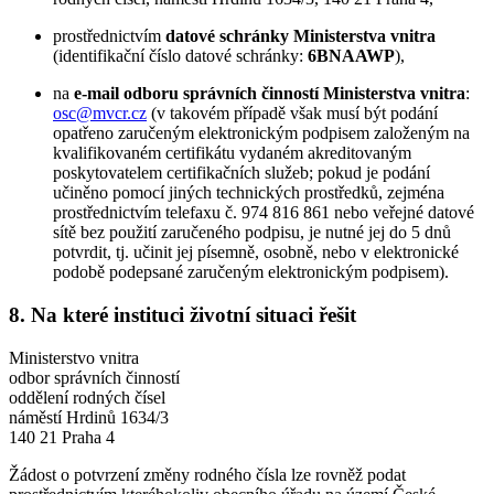
prostřednictvím
datové schránky Ministerstva vnitra
(identifikační číslo datové schránky:
6BNAAWP
),
na
e-mail odboru správních činností Ministerstva vnitra
:
osc@mvcr.cz
(v takovém případě však musí být podání
opatřeno zaručeným elektronickým podpisem založeným na
kvalifikovaném certifikátu vydaném akreditovaným
poskytovatelem certifikačních služeb; pokud je podání
učiněno pomocí jiných technických prostředků, zejména
prostřednictvím telefaxu č. 974 816 861 nebo veřejné datové
sítě bez použití zaručeného podpisu, je nutné jej do 5 dnů
potvrdit, tj. učinit jej písemně, osobně, nebo v elektronické
podobě podepsané zaručeným elektronickým podpisem).
8. Na které instituci životní situaci řešit
Ministerstvo vnitra
odbor správních činností
oddělení rodných čísel
náměstí Hrdinů 1634/3
140 21 Praha 4
Žádost o potvrzení změny rodného čísla lze rovněž podat