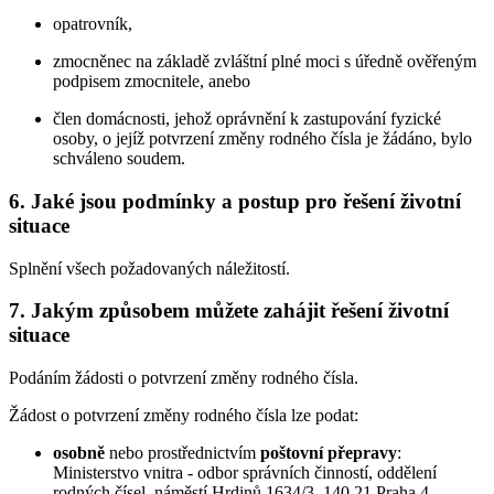
opatrovník,
zmocněnec na základě zvláštní plné moci s úředně ověřeným
podpisem zmocnitele, anebo
člen domácnosti, jehož oprávnění k zastupování fyzické
osoby, o jejíž potvrzení změny rodného čísla je žádáno, bylo
schváleno soudem.
6. Jaké jsou podmínky a postup pro řešení životní
situace
Splnění všech požadovaných náležitostí.
7. Jakým způsobem můžete zahájit řešení životní
situace
Podáním žádosti o potvrzení změny rodného čísla.
Žádost o potvrzení změny rodného čísla lze podat:
osobně
nebo prostřednictvím
poštovní přepravy
:
Ministerstvo vnitra - odbor správních činností, oddělení
rodných čísel, náměstí Hrdinů 1634/3, 140 21 Praha 4,