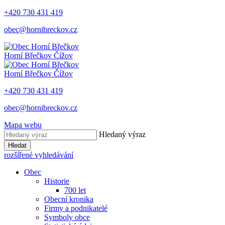
+420 730 431 419
obec@hornibreckov.cz
Horní Břečkov
Čížov
Horní Břečkov
Čížov
+420 730 431 419
obec@hornibreckov.cz
Mapa webu
Hledaný výraz
Hledat
rozšířené vyhledávání
Obec
Historie
700 let
Obecní kronika
Firmy a podnikatelé
Symboly obce