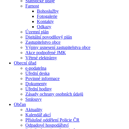
Statistické údaje
Farnost
Bohoslužby
Fotogalerie
Kontakty
Odkazy
Územní plán
Digitální povodňový plán
Zastupitelstvo obce
Výpisy usnesení zastupitelstva obce
Akce podpořené JMK
Větrné elektrárny
Obecní úřad
e-podatelna
Úřední deska
Povinné informace
Dokumenty
Úřední hodiny
Zásady ochrany osobních údajů
Smlouvy
Občan
Aktuality
Kalendář akcí
Příslušné oddělení Policie ČR
Odpadové hospodářství