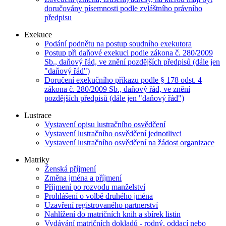
doručovány písemnosti podle zvláštního právního
předpisu
Exekuce
Podání podnětu na postup soudního exekutora
Postup při daňové exekuci podle zákona č. 280/2009
Sb., daňový řád, ve znění pozdějších předpisů (dále jen
"daňový řád")
Doručení exekučního příkazu podle § 178 odst. 4
zákona č. 280/2009 Sb., daňový řád, ve znění
pozdějších předpisů (dále jen "daňový řád")
Lustrace
Vystavení opisu lustračního osvědčení
Vystavení lustračního osvědčení jednotlivci
Vystavení lustračního osvědčení na žádost organizace
Matriky
Ženská příjmení
Změna jména a příjmení
Příjmení po rozvodu manželství
Prohlášení o volbě druhého jména
Uzavření registrovaného partnerství
Nahlížení do matričních knih a sbírek listin
Vydávání matričních dokladů - rodný, oddací nebo