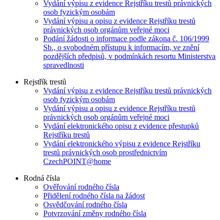
Vydání výpisu z evidence Rejstříku trestů právnických
osob fyzickým osobám
Vydání výpisu a opisu z evidence Rejstříku trestů
právnických osob orgánům veřejné moci
Podání žádosti o informace podle zákona č. 106/1999
Sb., o svobodném přístupu k informacím, ve znění
pozdějších předpisů, v podmínkách resortu Ministerstva
spravedlnosti
Rejstřík trestů
Vydání výpisu z evidence Rejstříku trestů právnických
osob fyzickým osobám
Vydání výpisu a opisu z evidence Rejstříku trestů
právnických osob orgánům veřejné moci
Vydání elektronického opisu z evidence přestupků
Rejstříku trestů
Vydání elektronického výpisu z evidence Rejstříku
trestů právnických osob prostřednictvím
CzechPOINT@home
Rodná čísla
Ověřování rodného čísla
Přidělení rodného čísla na žádost
Osvědčování rodného čísla
Potvrzování změny rodného čísla