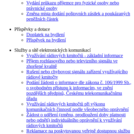
Vydání průkazu příjemce pro fyzické osoby nebo
právnické osoby
Změna místa dodání poštovních zásilek a poukázaných
peněžních částek
Příspěvky a dotace
Doplatek na bydlení
Příspěvek na bydlení
Služby a sítě elektronických komunikací
Využívání rádiových kmitočtů - základní informace
Příjem rozhlasového nebo televizního signálu ve
zhoršené kvalitě
Rušení nebo chybovost signálu zařízení využívajícího
rádiové kmitočty
Podání žádosti o informace dle zákona č. 106/1999 Sb.,
o svobodném přístupu k informacím, ve znění
pozdějších předpisů, Českému telekomunikačnímu
úřadu
Využívání rádiových kmitočtů při výkonu
komunikačních činností podle všeobecného oprávnění
Žádost o udělení (změnu, prodloužení doby platnosti
nebo odnětí) individuálního oprávnění k využívání
rádiových kmitočtů
Reklamace na poskytovanou veřejně dostupnou službu