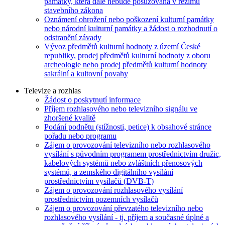
památky, která dále nebude posuzována v režimu
stavebního zákona
Oznámení ohrožení nebo poškození kulturní památky
nebo národní kulturní památky a žádost o rozhodnutí o
odstranění závady
Vývoz předmětů kulturní hodnoty z území České
republiky, prodej předmětů kulturní hodnoty z oboru
archeologie nebo prodej předmětů kulturní hodnoty
sakrální a kultovní povahy
Televize a rozhlas
Žádost o poskytnutí informace
Příjem rozhlasového nebo televizního signálu ve
zhoršené kvalitě
Podání podnětu (stížnosti, petice) k obsahové stránce
pořadu nebo programu
Zájem o provozování televizního nebo rozhlasového
vysílání s původním programem prostřednictvím družic,
kabelových systémů nebo zvláštních přenosových
systémů, a zemského digitálního vysílání
prostřednictvím vysílačů (DVB-T)
Zájem o provozování rozhlasového vysílání
prostřednictvím pozemních vysílačů
Zájem o provozování převzatého televizního nebo
rozhlasového vysílání - tj. příjem a současné úplné a