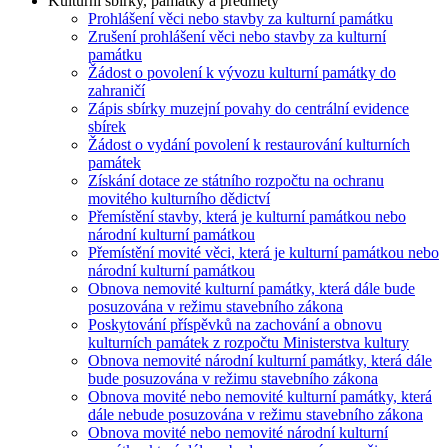
Kulturní sbírky, památky a předměty
Prohlášení věci nebo stavby za kulturní památku
Zrušení prohlášení věci nebo stavby za kulturní
památku
Žádost o povolení k vývozu kulturní památky do
zahraničí
Zápis sbírky muzejní povahy do centrální evidence
sbírek
Žádost o vydání povolení k restaurování kulturních
památek
Získání dotace ze státního rozpočtu na ochranu
movitého kulturního dědictví
Přemístění stavby, která je kulturní památkou nebo
národní kulturní památkou
Přemístění movité věci, která je kulturní památkou nebo
národní kulturní památkou
Obnova nemovité kulturní památky, která dále bude
posuzována v režimu stavebního zákona
Poskytování příspěvků na zachování a obnovu
kulturních památek z rozpočtu Ministerstva kultury
Obnova nemovité národní kulturní památky, která dále
bude posuzována v režimu stavebního zákona
Obnova movité nebo nemovité kulturní památky, která
dále nebude posuzována v režimu stavebního zákona
Obnova movité nebo nemovité národní kulturní