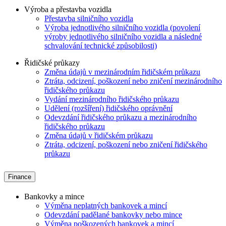
Výroba a přestavba vozidla
Přestavba silničního vozidla
Výroba jednotlivého silničního vozidla (povolení
výroby jednotlivého silničního vozidla a následné
schvalování technické způsobilosti)
Řidičské průkazy
Změna údajů v mezinárodním řidičském průkazu
Ztráta, odcizení, poškození nebo zničení mezinárodního
řidičského průkazu
Vydání mezinárodního řidičského průkazu
Udělení (rozšíření) řidičského oprávnění
Odevzdání řidičského průkazu a mezinárodního
řidičského průkazu
Změna údajů v řidičském průkazu
Ztráta, odcizení, poškození nebo zničení řidičského
průkazu
Finance
Bankovky a mince
Výměna neplatných bankovek a mincí
Odevzdání padělané bankovky nebo mince
Výměna poškozených bankovek a mincí