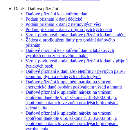
Daně - Daňová přiznání
Daňové přiznání ke spotřební dani
Podání přiznání k dani dědické
Podání přiznání k dani z nemovitých věcí
Podání přiznání k dani z příjmů fyzických osob
Vznik povinnosti podat daňové přiznání k dani silniční
Žádost o prodloužení lhůty pro podání daňového
přiznání
Daňové přiznání ke spotřební dani z tabákových
výrobků nebo ze surového tabáku
Vznik povinnosti podat daňové přiznání k dani z příjmů
fyzických osob
Daňové přiznání k dani z(e) elektřiny / pevných paliv /
zemního plynu a některých dalších plynů
Daňové přiznání k uplatnění nároku na vrácení
energetické daně osobám požívajícím výsad a imunit
Daňové přiznání k uplatnění nároku na vrácení
spotřební daně dle § 57 zákona č. 353/2003 Sb., o
spotřebních daních, ve znění pozdějších předpisů -
zelená nafta
Daňové přiznání k uplatnění nároku na vrácení
spotřební daně dle § 56 zákona č. 353/2003 Sb., o
spotřebních daních, ve znění pozdějších předpisů -
výroba tepla