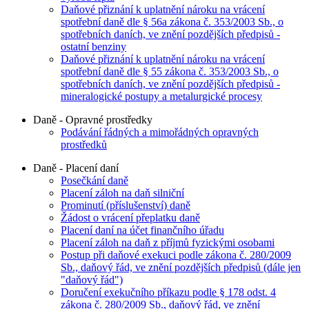
Daňové přiznání k uplatnění nároku na vrácení
spotřební daně dle § 56a zákona č. 353/2003 Sb., o
spotřebních daních, ve znění pozdějších předpisů -
ostatní benziny
Daňové přiznání k uplatnění nároku na vrácení
spotřební daně dle § 55 zákona č. 353/2003 Sb., o
spotřebních daních, ve znění pozdějších předpisů -
mineralogické postupy a metalurgické procesy
Daně - Opravné prostředky
Podávání řádných a mimořádných opravných
prostředků
Daně - Placení daní
Posečkání daně
Placení záloh na daň silniční
Prominutí (příslušenství) daně
Žádost o vrácení přeplatku daně
Placení daní na účet finančního úřadu
Placení záloh na daň z příjmů fyzickými osobami
Postup při daňové exekuci podle zákona č. 280/2009
Sb., daňový řád, ve znění pozdějších předpisů (dále jen
"daňový řád")
Doručení exekučního příkazu podle § 178 odst. 4
zákona č. 280/2009 Sb., daňový řád, ve znění