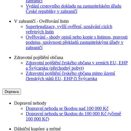
zahraničí
Vydání cestovního dokladu na zastupitelském úřadu
České republiky v zahraničí
V zahraničí - Ověřování listin
Superlegalizace, vyšší ověření, uznávání cizích
veřejných listin
Ověřování - shody opisů nebo kopie s listinou, pravosti
podpisu, správnosti překladů zastupitelskými úřady v
zahraničí
Zdravotní pojištění občana
Zdravotní pojištění českého občana v zemích EU, EHP
a Švýcarsku (přechodný pobyt)
Zdravotní pojištění českého občana mimo území
členských států EU, EHP či Švýcarska
Doprava
Dopravní nehody
Dopravní nehoda se škodou nad 100 000 Kč
Dopravní nehoda se škodou do 100 000 Kč (včetně
100 000 Kč)
Dálniční kupóny a mýtné