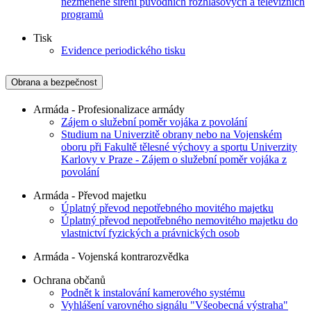
nezměněné šíření původních rozhlasových a televizních
programů
Tisk
Evidence periodického tisku
Obrana a bezpečnost
Armáda - Profesionalizace armády
Zájem o služební poměr vojáka z povolání
Studium na Univerzitě obrany nebo na Vojenském
oboru při Fakultě tělesné výchovy a sportu Univerzity
Karlovy v Praze - Zájem o služební poměr vojáka z
povolání
Armáda - Převod majetku
Úplatný převod nepotřebného movitého majetku
Úplatný převod nepotřebného nemovitého majetku do
vlastnictví fyzických a právnických osob
Armáda - Vojenská kontrarozvědka
Ochrana občanů
Podnět k instalování kamerového systému
Vyhlášení varovného signálu "Všeobecná výstraha"