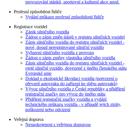
provozování stánků, sportovní a kulturní akce apod.
Profesní způsobilost řidiče
Vydání průkazu profesní způsobilosti řidiče
Registrace vozidel
Zánik silničního vozidla
Žádost o zápis změn údajů v registru silničních vozidel
Zápis silničního vozidla do registru silničních vozidel -
nové, dosud neregistrované silniční vozidlo
Vyřazení silničního vozidla z provozu
Žádost o zápis změny vlastníka silničního vozidla
Zápis silničního vozidla do registru silničních vozidel -
ojeté silniční vozidlo, dovezené z jiného členského státu
Evropské unie
Doklad o ekologické likvidaci vozidla (potvrzení o
převzetí autovraku do zařízení ke sběru autovraků)
Vývoz silničního vozidla z České republiky a přidělení
registrační značky pro vývoz do jiného státu
Přidělení registrační značky vozidla a vydání
technického průkazu vozidla - v případě jejich ztráty,
poškození nebo odcizení
Veřejná doprava
Nespokojenost s veřejnou dopravou