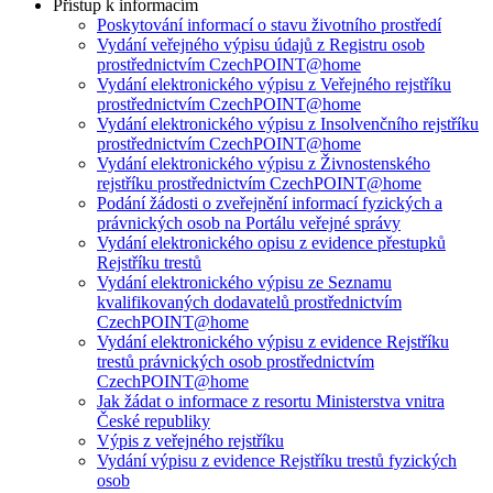
Přístup k informacím
Poskytování informací o stavu životního prostředí
Vydání veřejného výpisu údajů z Registru osob
prostřednictvím CzechPOINT@home
Vydání elektronického výpisu z Veřejného rejstříku
prostřednictvím CzechPOINT@home
Vydání elektronického výpisu z Insolvenčního rejstříku
prostřednictvím CzechPOINT@home
Vydání elektronického výpisu z Živnostenského
rejstříku prostřednictvím CzechPOINT@home
Podání žádosti o zveřejnění informací fyzických a
právnických osob na Portálu veřejné správy
Vydání elektronického opisu z evidence přestupků
Rejstříku trestů
Vydání elektronického výpisu ze Seznamu
kvalifikovaných dodavatelů prostřednictvím
CzechPOINT@home
Vydání elektronického výpisu z evidence Rejstříku
trestů právnických osob prostřednictvím
CzechPOINT@home
Jak žádat o informace z resortu Ministerstva vnitra
České republiky
Výpis z veřejného rejstříku
Vydání výpisu z evidence Rejstříku trestů fyzických
osob