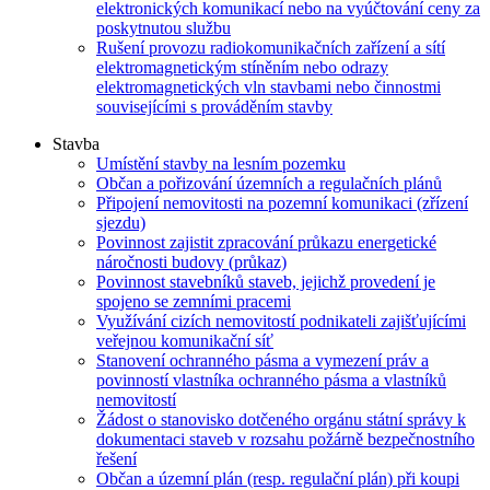
elektronických komunikací nebo na vyúčtování ceny za
poskytnutou službu
Rušení provozu radiokomunikačních zařízení a sítí
elektromagnetickým stíněním nebo odrazy
elektromagnetických vln stavbami nebo činnostmi
souvisejícími s prováděním stavby
Stavba
Umístění stavby na lesním pozemku
Občan a pořizování územních a regulačních plánů
Připojení nemovitosti na pozemní komunikaci (zřízení
sjezdu)
Povinnost zajistit zpracování průkazu energetické
náročnosti budovy (průkaz)
Povinnost stavebníků staveb, jejichž provedení je
spojeno se zemními pracemi
Využívání cizích nemovitostí podnikateli zajišťujícími
veřejnou komunikační síť
Stanovení ochranného pásma a vymezení práv a
povinností vlastníka ochranného pásma a vlastníků
nemovitostí
Žádost o stanovisko dotčeného orgánu státní správy k
dokumentaci staveb v rozsahu požárně bezpečnostního
řešení
Občan a územní plán (resp. regulační plán) při koupi