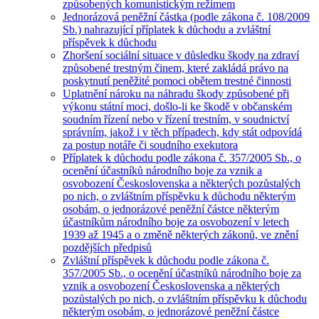
způsobených komunistickým režimem
Jednorázová peněžní částka (podle zákona č. 108/2009
Sb.) nahrazující příplatek k důchodu a zvláštní
příspěvek k důchodu
Zhoršení sociální situace v důsledku škody na zdraví
způsobené trestným činem, které zakládá právo na
poskytnutí peněžité pomoci obětem trestné činnosti
Uplatnění nároku na náhradu škody způsobené při
výkonu státní moci, došlo-li ke škodě v občanském
soudním řízení nebo v řízení trestním, v soudnictví
správním, jakož i v těch případech, kdy stát odpovídá
za postup notáře či soudního exekutora
Příplatek k důchodu podle zákona č. 357/2005 Sb., o
ocenění účastníků národního boje za vznik a
osvobození Československa a některých pozůstalých
po nich, o zvláštním příspěvku k důchodu některým
osobám, o jednorázové peněžní částce některým
účastníkům národního boje za osvobození v letech
1939 až 1945 a o změně některých zákonů, ve znění
pozdějších předpisů
Zvláštní příspěvek k důchodu podle zákona č.
357/2005 Sb., o ocenění účastníků národního boje za
vznik a osvobození Československa a některých
pozůstalých po nich, o zvláštním příspěvku k důchodu
některým osobám, o jednorázové peněžní částce