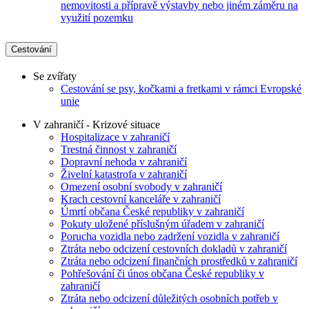
nemovitosti a přípravě výstavby nebo jiném záměru na
využití pozemku
Cestování
Se zvířaty
Cestování se psy, kočkami a fretkami v rámci Evropské
unie
V zahraničí - Krizové situace
Hospitalizace v zahraničí
Trestná činnost v zahraničí
Dopravní nehoda v zahraničí
Živelní katastrofa v zahraničí
Omezení osobní svobody v zahraničí
Krach cestovní kanceláře v zahraničí
Úmrtí občana České republiky v zahraničí
Pokuty uložené příslušným úřadem v zahraničí
Porucha vozidla nebo zadržení vozidla v zahraničí
Ztráta nebo odcizení cestovních dokladů v zahraničí
Ztráta nebo odcizení finančních prostředků v zahraničí
Pohřešování či únos občana České republiky v
zahraničí
Ztráta nebo odcizení důležitých osobních potřeb v