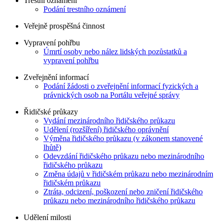
Trestní oznámení
Podání trestního oznámení
Veřejně prospěšná činnost
Vypravení pohřbu
Úmrtí osoby nebo nález lidských pozůstatků a
vypravení pohřbu
Zveřejnění informací
Podání žádosti o zveřejnění informací fyzických a
právnických osob na Portálu veřejné správy
Řidičské průkazy
Vydání mezinárodního řidičského průkazu
Udělení (rozšíření) řidičského oprávnění
Výměna řidičského průkazu (v zákonem stanovené
lhůtě)
Odevzdání řidičského průkazu nebo mezinárodního
řidičského průkazu
Změna údajů v řidičském průkazu nebo mezinárodním
řidičském průkazu
Ztráta, odcizení, poškození nebo zničení řidičského
průkazu nebo mezinárodního řidičského průkazu
Udělení milosti