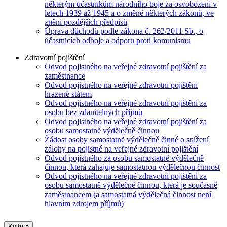
některým účastníkům národního boje za osvobození v
letech 1939 až 1945 a o změně některých zákonů, ve
znění pozdějších předpisů
Úprava důchodů podle zákona č. 262/2011 Sb., o
účastnících odboje a odporu proti komunismu
Zdravotní pojištění
Odvod pojistného na veřejné zdravotní pojištění za
zaměstnance
Odvod pojistného na veřejné zdravotní pojištění
hrazené státem
Odvod pojistného na veřejné zdravotní pojištění za
osobu bez zdanitelných příjmů
Odvod pojistného na veřejné zdravotní pojištění za
osobu samostatně výdělečně činnou
Žádost osoby samostatně výdělečně činné o snížení
zálohy na pojistné na veřejné zdravotní pojištění
Odvod pojistného za osobu samostatně výdělečně
činnou, která zahajuje samostatnou výdělečnou činnost
Odvod pojistného na veřejné zdravotní pojištění za
osobu samostatně výdělečně činnou, která je současně
zaměstnancem (a samostatná výdělečná činnost není
hlavním zdrojem příjmů)
Kultura