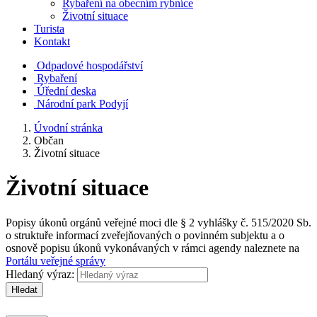
Rybaření na obecním rybníce
Životní situace
Turista
Kontakt
Odpadové hospodářství
Rybaření
Úřední deska
Národní park Podyjí
Úvodní stránka
Občan
Životní situace
Životní situace
Popisy úkonů orgánů veřejné moci dle § 2 vyhlášky č. 515/2020 Sb.
o struktuře informací zveřejňovaných o povinném subjektu a o
osnově popisu úkonů vykonávaných v rámci agendy naleznete na
Portálu veřejné správy
Hledaný výraz:
Hledat