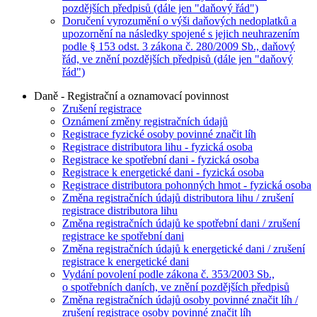
pozdějších předpisů (dále jen "daňový řád")
Doručení vyrozumění o výši daňových nedoplatků a
upozornění na následky spojené s jejich neuhrazením
podle § 153 odst. 3 zákona č. 280/2009 Sb., daňový
řád, ve znění pozdějších předpisů (dále jen "daňový
řád")
Daně - Registrační a oznamovací povinnost
Zrušení registrace
Oznámení změny registračních údajů
Registrace fyzické osoby povinné značit líh
Registrace distributora lihu - fyzická osoba
Registrace ke spotřební dani - fyzická osoba
Registrace k energetické dani - fyzická osoba
Registrace distributora pohonných hmot - fyzická osoba
Změna registračních údajů distributora lihu / zrušení
registrace distributora lihu
Změna registračních údajů ke spotřební dani / zrušení
registrace ke spotřební dani
Změna registračních údajů k energetické dani / zrušení
registrace k energetické dani
Vydání povolení podle zákona č. 353/2003 Sb.,
o spotřebních daních, ve znění pozdějších předpisů
Změna registračních údajů osoby povinné značit líh /
zrušení registrace osoby povinné značit líh