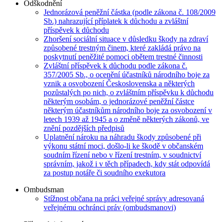
Odškodnění
Jednorázová peněžní částka (podle zákona č. 108/2009
Sb.) nahrazující příplatek k důchodu a zvláštní
příspěvek k důchodu
Zhoršení sociální situace v důsledku škody na zdraví
způsobené trestným činem, které zakládá právo na
poskytnutí peněžité pomoci obětem trestné činnosti
Zvláštní příspěvek k důchodu podle zákona č.
357/2005 Sb., o ocenění účastníků národního boje za
vznik a osvobození Československa a některých
pozůstalých po nich, o zvláštním příspěvku k důchodu
některým osobám, o jednorázové peněžní částce
některým účastníkům národního boje za osvobození v
letech 1939 až 1945 a o změně některých zákonů, ve
znění pozdějších předpisů
Uplatnění nároku na náhradu škody způsobené při
výkonu státní moci, došlo-li ke škodě v občanském
soudním řízení nebo v řízení trestním, v soudnictví
správním, jakož i v těch případech, kdy stát odpovídá
za postup notáře či soudního exekutora
Ombudsman
Stížnost občana na práci veřejné správy adresovaná
veřejnému ochránci práv (ombudsmanovi)