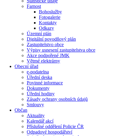
Statistické údaje
Farnost
Bohoslužby
Fotogalerie
Kontakty
Odkazy
Územní plán
Digitální povodňový plán
Zastupitelstvo obce
Výpisy usnesení zastupitelstva obce
Akce podpořené JMK
Větrné elektrárny
Obecní úřad
e-podatelna
Úřední deska
Povinné informace
Dokumenty
Úřední hodiny
Zásady ochrany osobních údajů
Smlouvy
Občan
Aktuality
Kalendář akcí
Příslušné oddělení Policie ČR
Odpadové hospodářství