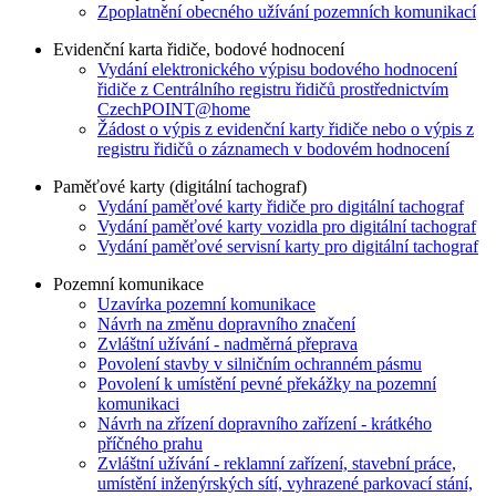
Zpoplatnění obecného užívání pozemních komunikací
Evidenční karta řidiče, bodové hodnocení
Vydání elektronického výpisu bodového hodnocení
řidiče z Centrálního registru řidičů prostřednictvím
CzechPOINT@home
Žádost o výpis z evidenční karty řidiče nebo o výpis z
registru řidičů o záznamech v bodovém hodnocení
Paměťové karty (digitální tachograf)
Vydání paměťové karty řidiče pro digitální tachograf
Vydání paměťové karty vozidla pro digitální tachograf
Vydání paměťové servisní karty pro digitální tachograf
Pozemní komunikace
Uzavírka pozemní komunikace
Návrh na změnu dopravního značení
Zvláštní užívání - nadměrná přeprava
Povolení stavby v silničním ochranném pásmu
Povolení k umístění pevné překážky na pozemní
komunikaci
Návrh na zřízení dopravního zařízení - krátkého
příčného prahu
Zvláštní užívání - reklamní zařízení, stavební práce,
umístění inženýrských sítí, vyhrazené parkovací stání,