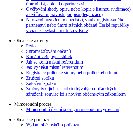
úmrtní list, doklad o partnerství
Ověřování shody opisu nebo kopie s listinou (vidimace)
a ověřování pravosti podpisu (legalizace)
Narození, uzavření manželství, vznik registrovaného
partnerství nebo úmrtí státních občanů České republiky
v cizině - zvláštní matrika v Brně
Občanské aktivity
Petice
Shromažďování občanů
Konání veřejných sbírek
Jak se koná místní referendum
Jak vyhlásit místní referendum
Registrace politické strany nebo politického hnutí
Zrušení spolku
Založení spolku
Změny týkající se spolků (bývalých občanských
sdružení) související s novým občanským zákoníkem
Mimosoudní proces
Mimosoudní řešení sporu, mimosoudní vyrovnání
Občanské průkazy
Vydání občanského průkazu