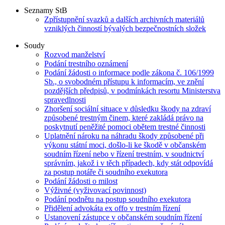
Seznamy StB
Zpřístupnění svazků a dalších archivních materiálů
vzniklých činností bývalých bezpečnostních složek
Soudy
Rozvod manželství
Podání trestního oznámení
Podání žádosti o informace podle zákona č. 106/1999
Sb., o svobodném přístupu k informacím, ve znění
pozdějších předpisů, v podmínkách resortu Ministerstva
spravedlnosti
Zhoršení sociální situace v důsledku škody na zdraví
způsobené trestným činem, které zakládá právo na
poskytnutí peněžité pomoci obětem trestné činnosti
Uplatnění nároku na náhradu škody způsobené při
výkonu státní moci, došlo-li ke škodě v občanském
soudním řízení nebo v řízení trestním, v soudnictví
správním, jakož i v těch případech, kdy stát odpovídá
za postup notáře či soudního exekutora
Podání žádosti o milost
Výživné (vyživovací povinnost)
Podání podnětu na postup soudního exekutora
Přidělení advokáta ex offo v trestním řízení
Ustanovení zástupce v občanském soudním řízení