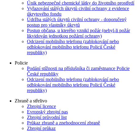
Únik nebezpečné chemické látky do životního prostředí
Vyřazování stálých úkrytů civilní ochrany z evidence
úkrytového fondu
Údržba stálých úkrytů civilní ochrany - doporučený
postup pro vlastníky úkrytů
Postup občana, u kterého vznikl požár (nebyl-li požár
likvidován jednotkou požární ochrany)
Odcizení mobilního telefonu (zablokování nebo
odblokování mobilního telefonu Policií České
republiky)
Policie
Podání stížnosti na příslušníka či zaměstnance Policie
České republiky
Odcizení mobilního telefonu (zablokování nebo
odblokování mobilního telefonu Policií České
republiky)
Zbraně a střelivo
Zbrojní licence
Evropský zbrojní pas
Zbrojní průvodní list
Průkaz zbraně a znehodnocení zbraně
Zbrojní průkaz