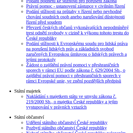
Podání podnětu ke stížnosti pro porušení zákona
Právní pomoc - ustanovení zástupce v civilním řízení
Podání stížnosti na průtahy v řízení nebo nevhodné
chování soudních osob anebo narušování důstojnosti
řízení před soudem
Převzetí českých občanů vykonávajících nepodmíněný
trest odnětí svobody v cizině k výkonu tohoto trestu do
České republiky
Podání stížnosti k Evropskému soudu pro lidská práva
na porušení lidských práv a základních svobod
zaručených Evropskou úmluvou o lidských právech a
jejími protokoly
Žádost o zajištění právní pomoci v přeshraničních
sporech v rámci EU podle zákona č. 629/2004 Sb., o
zajištění právní pomoci v přeshraničních sporech v
rámci Evropské unie, ve znění pozdějších předpisů
Státní majetek
Nakládání s majetkem státu ve smyslu zákona č.
219/2000 Sb., o majetku České republiky a jejím
vystupování v právních vztazích
Státní občanství
Udělení státního občanství České republiky
Pozbytí státního občanství České republiky