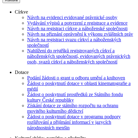
Církve
Návrh na evidenci evidované právnické osoby
Vydávání výpisů a potvrzení z registrace a evidence
Návrh na registraci církve a náboženské společnosti
Návrh na přiznání oprávnění k výkonu zvláštních práv
Návrh na registraci svazu církví a náboženských
společností
Nahlížení do rejstříků registrovaných církví a
náboženských společností, evidovaných právnických
osob, svazů církví a náboženských společností
Dotace
Podání žádosti o grant u odboru umění a knihoven
Žádost o poskytnutí dotace v oblasti kinematografie a
médií
Žádost o poskytnutí prostředků ze Státního fondu
kultury České republiky
Získání dotace ze státního rozpočtu na ochranu
movitého kulturního dědictví
Žádost o poskytnutí dotace v programu podpory
rozšiřování a přijímání informací v jazycích
národnostních menšin