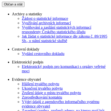
Občan a stát
Archivy a statistiky
Žádost o statistické informace
Využívání archivních informací
Vyplňování a zasílání statistických informací
respondenty Českého statistického úřadu
Jak žádat o statistické informace dle zákona č. 89/1995
Sb., o státní statistické službě
Cestovní doklady
Vydání cestovního dokladu
Elektronický podpis
Elektronický podpis pro komunikaci s orgány veřejné
moci
Evidence obyvatel
Hlášení trvalého pobytu
Ukončení trvalého pobytu
Zrušení údaje o místu trvalého pobytu
Zprostředkování kontaktu
Výdej údajů z agendového informačního systému
evidence obyvatel
Zavedení (změna, zrušení) adresy, na kterou mají být