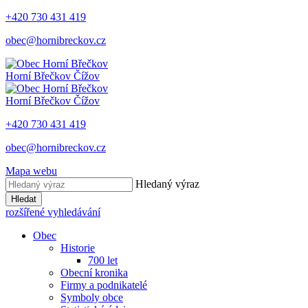
+420 730 431 419
obec@hornibreckov.cz
Horní Břečkov
Čížov
Horní Břečkov
Čížov
+420 730 431 419
obec@hornibreckov.cz
Mapa webu
Hledaný výraz
Hledat
rozšířené vyhledávání
Obec
Historie
700 let
Obecní kronika
Firmy a podnikatelé
Symboly obce