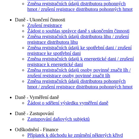
Změna registračních údajů distributora pohonných
hmot / zrušení registrace distributora pohonných hmot
Daně - Ukončení činnosti
Zrušení registrace
Žádost o souhlas správce daně s ukončením činnosti
Změna registračních údajů distributora lihu / zrušení
registrace distributora lihu
Změna registračních údajů ke spotřební dani / zrušení
registrace ke spotřební dani
Změna registračních údajů k energetické dani / zrušení
registrace k energetické dani
Změna registračních údajů osoby povinné značit líh /
zrušení registrace osoby povinné značit líh
Změna registračních údajů distributora pohonných
hmot / zrušení registrace distributora pohonných hmot
Daně - Vyměření daně
Žádost o sdělení výsledku vyměření daně
Daně - Zastupování
Zastupování daňových subjektů
Odškodnění - Finance
Příplatek k důchodu ke zmírnění některých křivd