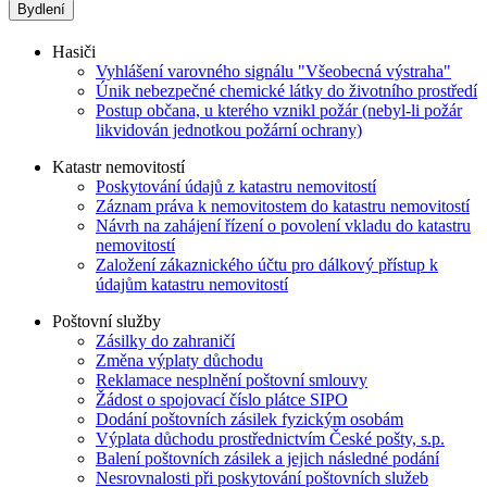
Bydlení
Hasiči
Vyhlášení varovného signálu "Všeobecná výstraha"
Únik nebezpečné chemické látky do životního prostředí
Postup občana, u kterého vznikl požár (nebyl-li požár
likvidován jednotkou požární ochrany)
Katastr nemovitostí
Poskytování údajů z katastru nemovitostí
Záznam práva k nemovitostem do katastru nemovitostí
Návrh na zahájení řízení o povolení vkladu do katastru
nemovitostí
Založení zákaznického účtu pro dálkový přístup k
údajům katastru nemovitostí
Poštovní služby
Zásilky do zahraničí
Změna výplaty důchodu
Reklamace nesplnění poštovní smlouvy
Žádost o spojovací číslo plátce SIPO
Dodání poštovních zásilek fyzickým osobám
Výplata důchodu prostřednictvím České pošty, s.p.
Balení poštovních zásilek a jejich následné podání
Nesrovnalosti při poskytování poštovních služeb