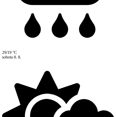
29/19 °C
sobota
8. 8.