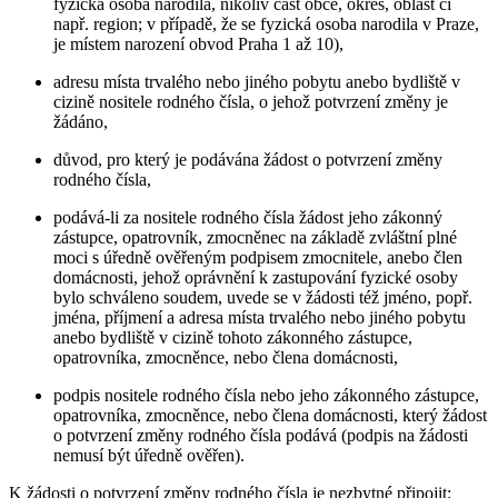
fyzická osoba narodila, nikoliv část obce, okres, oblast či
např. region; v případě, že se fyzická osoba narodila v Praze,
je místem narození obvod Praha 1 až 10),
adresu místa trvalého nebo jiného pobytu anebo bydliště v
cizině nositele rodného čísla, o jehož potvrzení změny je
žádáno,
důvod, pro který je podávána žádost o potvrzení změny
rodného čísla,
podává-li za nositele rodného čísla žádost jeho zákonný
zástupce, opatrovník, zmocněnec na základě zvláštní plné
moci s úředně ověřeným podpisem zmocnitele, anebo člen
domácnosti, jehož oprávnění k zastupování fyzické osoby
bylo schváleno soudem, uvede se v žádosti též jméno, popř.
jména, příjmení a adresa místa trvalého nebo jiného pobytu
anebo bydliště v cizině tohoto zákonného zástupce,
opatrovníka, zmocněnce, nebo člena domácnosti,
podpis nositele rodného čísla nebo jeho zákonného zástupce,
opatrovníka, zmocněnce, nebo člena domácnosti, který žádost
o potvrzení změny rodného čísla podává (podpis na žádosti
nemusí být úředně ověřen).
K žádosti o potvrzení změny rodného čísla je nezbytné připojit: