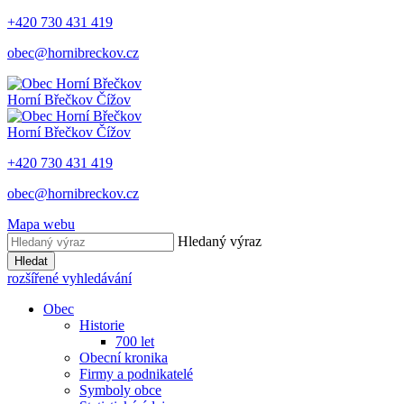
+420 730 431 419
obec@hornibreckov.cz
Horní Břečkov
Čížov
Horní Břečkov
Čížov
+420 730 431 419
obec@hornibreckov.cz
Mapa webu
Hledaný výraz
Hledat
rozšířené vyhledávání
Obec
Historie
700 let
Obecní kronika
Firmy a podnikatelé
Symboly obce