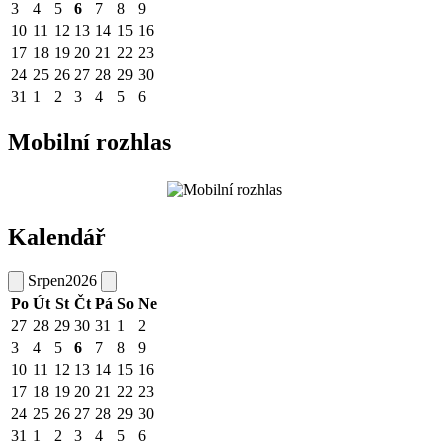
3
4
5
6
7
8
9
10
11
12
13
14
15
16
17
18
19
20
21
22
23
24
25
26
27
28
29
30
31
1
2
3
4
5
6
Mobilní rozhlas
Kalendář
Srpen
2026
Po
Út
St
Čt
Pá
So
Ne
27
28
29
30
31
1
2
3
4
5
6
7
8
9
10
11
12
13
14
15
16
17
18
19
20
21
22
23
24
25
26
27
28
29
30
31
1
2
3
4
5
6