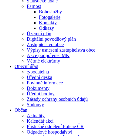
Statistické údaje
Farnost
Bohoslužby
Fotogalerie
Kontakty
Odkazy
Územní plán
Digitální povodňový plán
Zastupitelstvo obce
Výpisy usnesení zastupitelstva obce
Akce podpořené JMK
Větrné elektrárny
Obecní úřad
e-podatelna
Úřední deska
Povinné informace
Dokumenty
Úřední hodiny
Zásady ochrany osobních údajů
Smlouvy
Občan
Aktuality
Kalendář akcí
Příslušné oddělení Policie ČR
Odpadové hospodářství