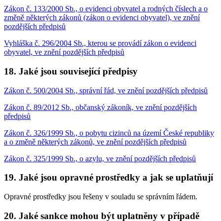
Zákon č. 133/2000 Sb., o evidenci obyvatel a rodných číslech a o
změně některých zákonů (zákon o evidenci obyvatel), ve znění
pozdějších předpisů
Vyhláška č. 296/2004 Sb., kterou se provádí zákon o evidenci
obyvatel, ve znění pozdějších předpisů
18. Jaké jsou související předpisy
Zákon č. 500/2004 Sb., správní řád, ve znění pozdějších předpisů
Zákon č. 89/2012 Sb., občanský zákoník, ve znění pozdějších
předpisů
Zákon č. 326/1999 Sb., o pobytu cizinců na území České republiky
a o změně některých zákonů, ve znění pozdějších předpisů
Zákon č. 325/1999 Sb., o azylu, ve znění pozdějších předpisů
19. Jaké jsou opravné prostředky a jak se uplatňují
Opravné prostředky jsou řešeny v souladu se správním řádem.
20. Jaké sankce mohou být uplatněny v případě