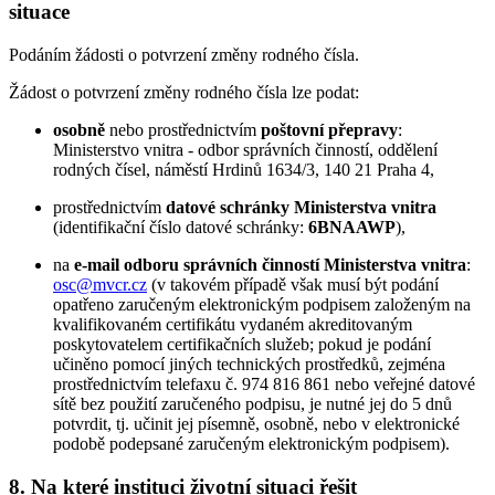
situace
Podáním žádosti o potvrzení změny rodného čísla.
Žádost o potvrzení změny rodného čísla lze podat:
osobně
nebo prostřednictvím
poštovní přepravy
:
Ministerstvo vnitra - odbor správních činností, oddělení
rodných čísel, náměstí Hrdinů 1634/3, 140 21 Praha 4,
prostřednictvím
datové schránky Ministerstva vnitra
(identifikační číslo datové schránky:
6BNAAWP
),
na
e-mail odboru správních činností Ministerstva vnitra
:
osc@mvcr.cz
(v takovém případě však musí být podání
opatřeno zaručeným elektronickým podpisem založeným na
kvalifikovaném certifikátu vydaném akreditovaným
poskytovatelem certifikačních služeb; pokud je podání
učiněno pomocí jiných technických prostředků, zejména
prostřednictvím telefaxu č. 974 816 861 nebo veřejné datové
sítě bez použití zaručeného podpisu, je nutné jej do 5 dnů
potvrdit, tj. učinit jej písemně, osobně, nebo v elektronické
podobě podepsané zaručeným elektronickým podpisem).
8. Na které instituci životní situaci řešit