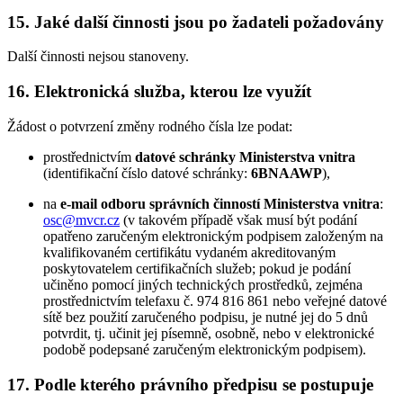
15. Jaké další činnosti jsou po žadateli požadovány
Další činnosti nejsou stanoveny.
16. Elektronická služba, kterou lze využít
Žádost o potvrzení změny rodného čísla lze podat:
prostřednictvím
datové schránky Ministerstva vnitra
(identifikační číslo datové schránky:
6BNAAWP
),
na
e-mail odboru správních činností Ministerstva vnitra
:
osc@mvcr.cz
(v takovém případě však musí být podání
opatřeno zaručeným elektronickým podpisem založeným na
kvalifikovaném certifikátu vydaném akreditovaným
poskytovatelem certifikačních služeb; pokud je podání
učiněno pomocí jiných technických prostředků, zejména
prostřednictvím telefaxu č. 974 816 861 nebo veřejné datové
sítě bez použití zaručeného podpisu, je nutné jej do 5 dnů
potvrdit, tj. učinit jej písemně, osobně, nebo v elektronické
podobě podepsané zaručeným elektronickým podpisem).
17. Podle kterého právního předpisu se postupuje