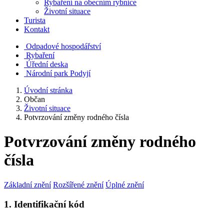
Rybaření na obecním rybníce
Životní situace
Turista
Kontakt
Odpadové hospodářství
Rybaření
Úřední deska
Národní park Podyjí
Úvodní stránka
Občan
Životní situace
Potvrzování změny rodného čísla
Potvrzování změny rodného
čísla
Základní znění
Rozšířené znění
Úplné znění
1. Identifikační kód