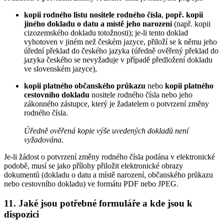
kopii rodného listu nositele rodného čísla
,
popř. kopii
jiného dokladu o datu a místě jeho narození
(např. kopii
cizozemského dokladu totožnosti); je-li tento doklad
vyhotoven v jiném než českém jazyce, přiloží se k němu jeho
úřední překlad do českého jazyka (úředně ověřený překlad do
jazyka českého se nevyžaduje v případě předložení dokladu
ve slovenském jazyce),
kopii platného občanského průkazu
nebo
kopii platného
cestovního dokladu
nositele rodného čísla nebo jeho
zákonného zástupce, který je žadatelem o potvrzení změny
rodného čísla.
Úředně ověřená kopie výše uvedených dokladů není
vyžadována
.
Je-li žádost o potvrzení změny rodného čísla podána v elektronické
podobě, musí se jako přílohy přiložit elektronické obrazy
dokumentů (dokladu o datu a místě narození, občanského průkazu
nebo cestovního dokladu) ve formátu PDF nebo JPEG.
11. Jaké jsou potřebné formuláře a kde jsou k
dispozici