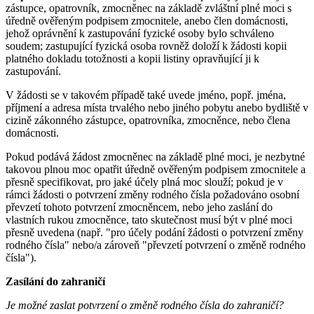
zástupce, opatrovník, zmocněnec na základě zvláštní plné moci s
úředně ověřeným podpisem zmocnitele, anebo člen domácnosti,
jehož oprávnění k zastupování fyzické osoby bylo schváleno
soudem; zastupující fyzická osoba rovněž doloží k žádosti kopii
platného dokladu totožnosti a kopii listiny opravňující ji k
zastupování.
V žádosti se v takovém případě také uvede jméno, popř. jména,
příjmení a adresa místa trvalého nebo jiného pobytu anebo bydliště v
cizině zákonného zástupce, opatrovníka, zmocněnce, nebo člena
domácnosti.
Pokud podává žádost zmocněnec na základě plné moci, je nezbytné
takovou plnou moc opatřit úředně ověřeným podpisem zmocnitele a
přesně specifikovat, pro jaké účely plná moc slouží; pokud je v
rámci žádosti o potvrzení změny rodného čísla požadováno osobní
převzetí tohoto potvrzení zmocněncem, nebo jeho zaslání do
vlastních rukou zmocněnce, tato skutečnost musí být v plné moci
přesně uvedena (např. "pro účely podání žádosti o potvrzení změny
rodného čísla" nebo/a zároveň "převzetí potvrzení o změně rodného
čísla").
Zasílání do zahraničí
Je možné zaslat potvrzení o změně rodného čísla do zahraničí?