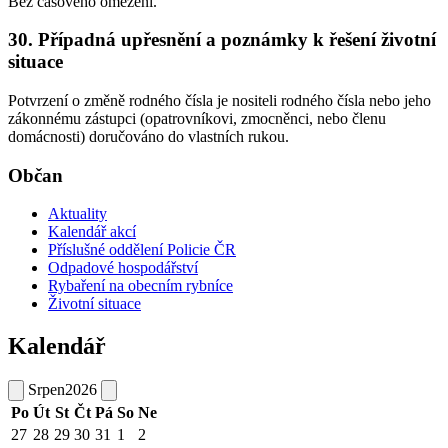
Bez časového omezení.
30. Případná upřesnění a poznámky k řešení životní
situace
Potvrzení o změně rodného čísla je nositeli rodného čísla nebo jeho
zákonnému zástupci (opatrovníkovi, zmocněnci, nebo členu
domácnosti) doručováno do vlastních rukou.
Občan
Aktuality
Kalendář akcí
Příslušné oddělení Policie ČR
Odpadové hospodářství
Rybaření na obecním rybníce
Životní situace
Kalendář
Srpen
2026
Po
Út
St
Čt
Pá
So
Ne
27
28
29
30
31
1
2