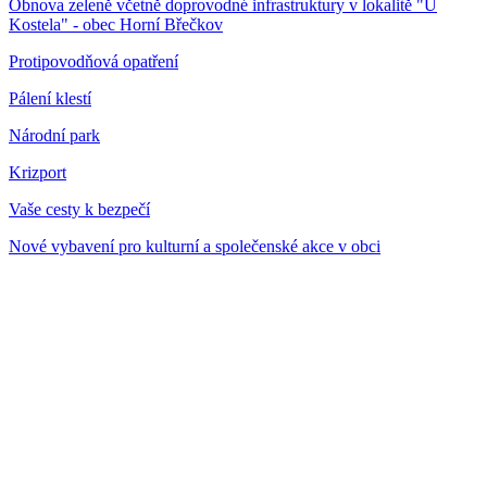
Obnova zeleně včetně doprovodné infrastruktury v lokalitě "U
Kostela" - obec Horní Břečkov
Protipovodňová opatření
Pálení klestí
Národní park
Krizport
Vaše cesty k bezpečí
Nové vybavení pro kulturní a společenské akce v obci