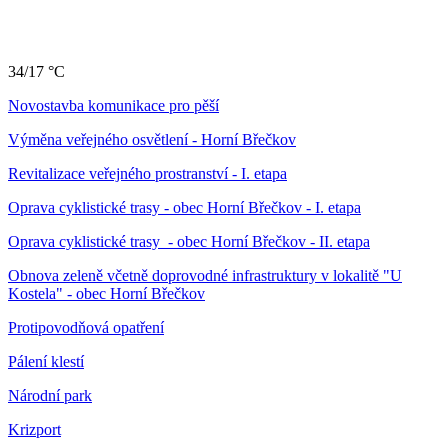
34/17 °C
Novostavba komunikace pro pěší
Výměna veřejného osvětlení - Horní Břečkov
Revitalizace veřejného prostranství - I. etapa
Oprava cyklistické trasy - obec Horní Břečkov - I. etapa
Oprava cyklistické trasy - obec Horní Břečkov - II. etapa
Obnova zeleně včetně doprovodné infrastruktury v lokalitě "U
Kostela" - obec Horní Břečkov
Protipovodňová opatření
Pálení klestí
Národní park
Krizport