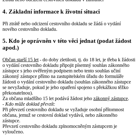
4. Základní informace k životní situaci
Při ztrátě nebo odcizení cestovního dokladu se žádá o vydání
nového cestovního dokladu.
5. Kdo je oprávněn v této věci jednat (podat žádost
apod.)
Občan starší 15 let
- do doby zletilosti, tj. do 18 let, je třeba k žádosti
o vydání cestovního dokladu připojit písemný souhlas zákonného
zástupce s jeho ověřeným podpisem nebo tento souhlas učiní
zákonný zástupce přímo na zastupitelském úřadu do formuláře
žádosti o vydání cestovního dokladu (souhlas zákonného zástupce
se nevyžaduje, pokud je jeho opatření spojeno s překážkou těžko
překonatelnou).
Za občana mladšího 15 let podává žádost jeho
zákonný zástupce
.
- Kdo může doklad převzít
:
Při převzetí cestovního dokladu se vyžaduje osobní přítomnost
občana, jemuž se cestovní doklad vydává, nebo zákonného
zástupce.
Převzetí cestovního dokladu zplnomocněným zástupcem je
vyloučeno.