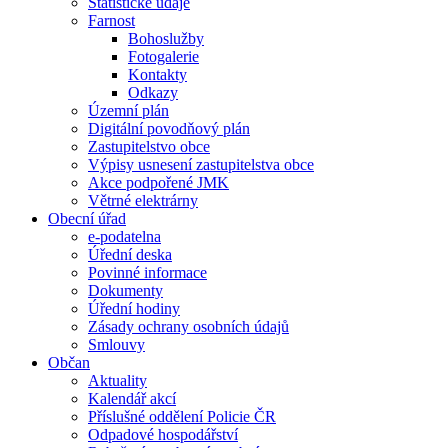
Statistické údaje
Farnost
Bohoslužby
Fotogalerie
Kontakty
Odkazy
Územní plán
Digitální povodňový plán
Zastupitelstvo obce
Výpisy usnesení zastupitelstva obce
Akce podpořené JMK
Větrné elektrárny
Obecní úřad
e-podatelna
Úřední deska
Povinné informace
Dokumenty
Úřední hodiny
Zásady ochrany osobních údajů
Smlouvy
Občan
Aktuality
Kalendář akcí
Příslušné oddělení Policie ČR
Odpadové hospodářství