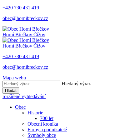
+420 730 431 419
obec@hornibreckov.cz
Horní Břečkov
Čížov
Horní Břečkov
Čížov
+420 730 431 419
obec@hornibreckov.cz
Mapa webu
Hledaný výraz
Hledat
rozšířené vyhledávání
Obec
Historie
700 let
Obecní kronika
Firmy a podnikatelé
Symboly obce