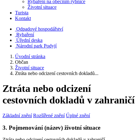
Rybaření na obecním rybníce
Životní situace
Turista
Kontakt
Odpadové hospodářství
Rybaření
Úřední deska
Národní park Podyjí
Úvodní stránka
Občan
Životní situace
Ztráta nebo odcizení cestovních dokladů...
Ztráta nebo odcizení
cestovních dokladů v zahraničí
Základní znění
Rozšířené znění
Úplné znění
3. Pojmenování (název) životní situace
Ztráta nebo odcizení cestovních dokladů v zahraničí