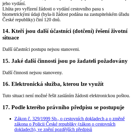
jeho vydání.
Lhůta pro vyřízení žádosti o vydání cestovního pasu s
biometrickými údaji (byla-li žádost podána na zastupitelském úřadu
České republiky) činí 120 dnů.
14. Kteří jsou další účastníci (dotčení) řešení životní
situace
Další účastníci postupu nejsou stanoveni.
15. Jaké další činnosti jsou po žadateli požadovány
Další činnosti nejsou stanoveny.
16. Elektronická služba, kterou lze využít
Tuto situaci není možné řešit zasláním žádosti elektronickou poštou.
17. Podle kterého právního předpisu se postupuje
Zákon č. 329/1999 Sb., o cestovních dokladech a o změně
zákona o Policii České republiky (zákon o cestovních
dokladech), ve znění pozdějších předpisů