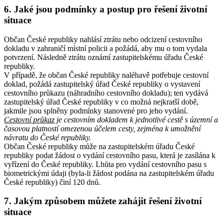
6. Jaké jsou podmínky a postup pro řešení životní
situace
Občan České republiky nahlásí ztrátu nebo odcizení cestovního
dokladu v zahraničí místní policii a požádá, aby mu o tom vydala
potvrzení. Následně ztrátu oznámí zastupitelskému úřadu České
republiky.
V případě, že občan České republiky naléhavě potřebuje cestovní
doklad, požádá zastupitelský úřad České republiky o vystavení
cestovního průkazu (náhradního cestovního dokladu); ten vydává
zastupitelský úřad České republiky v co možná nejkratší době,
jakmile jsou splněny podmínky stanovené pro jeho vydání.
Cestovní průkaz
je cestovním dokladem k jednotlivé cestě s územní a
časovou platností omezenou účelem cesty, zejména k umožnění
návratu do České republiky.
Občan České republiky může na zastupitelském úřadu České
republiky podat žádost o vydání cestovního pasu, která je zasílána k
vyřízení do České republiky. Lhůta pro vydání cestovního pasu s
biometrickými údaji (byla-li žádost podána na zastupitelském úřadu
České republiky) činí 120 dnů.
7. Jakým způsobem můžete zahájit řešení životní
situace