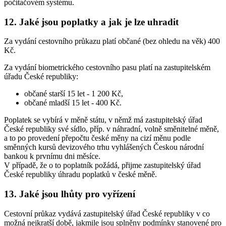
počítačovém systému.
12. Jaké jsou poplatky a jak je lze uhradit
Za vydání cestovního průkazu platí občané (bez ohledu na věk) 400
Kč.
Za vydání biometrického cestovního pasu platí na zastupitelském
úřadu České republiky:
občané starší 15 let - 1 200 Kč,
občané mladší 15 let - 400 Kč.
Poplatek se vybírá v měně státu, v němž má zastupitelský úřad
České republiky své sídlo, příp. v náhradní, volně směnitelné měně,
a to po provedení přepočtu české měny na cizí měnu podle
směnných kursů devizového trhu vyhlášených Českou národní
bankou k prvnímu dni měsíce.
V případě, že o to poplatník požádá, přijme zastupitelský úřad
České republiky úhradu poplatků v české měně.
13. Jaké jsou lhůty pro vyřízení
Cestovní průkaz vydává zastupitelský úřad České republiky v co
možná nejkratší době, jakmile jsou splněny podmínky stanovené pro