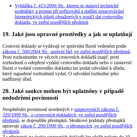
Vyhláška č. 415/2006 Sb., kterou se stanoví technické
podmínky a postup při pořizování a dalším zpracovávání
biometrických údajů obsažených v nosiči dat cestovního
dokladu, ve znění pozdějších předpisů
19. Jaké jsou opravné prostředky a jak se uplatňují
Cestovní doklady se vydávají ve správním řízení vedeném podle
zákona č. 500/2004 Sb., správní řád, ve znění pozdějších předpisů
.
Proti rozhodnutím ve věcech cestovních dokladů (např. proti
rozhodnutí o odepření vydání cestovního dokladu nebo o zastavení
řízení o vydání cestovního dokladu) lze podat odvolání k úřadu,
který napadené rozhodnutí vydal. O odvolání rozhodne jeho
nadřízený úřad.
20. Jaké sankce mohou být uplatněny v případě
nedodržení povinností
Nesplněním povinností uvedených v
ustanoveních zákona č.
329/1999 Sb., o cestovních dokladech, ve znění pozdějších
předpisů
, se dopouštíte přestupků. Skutkové podstaty přestupků
upravuje
zákon č. 200/1990 Sb., o přestupcích, ve znění pozdějších
předpisů
.
Za přestupek na úseku cestovních dokladů lze uložit pokutu do 10