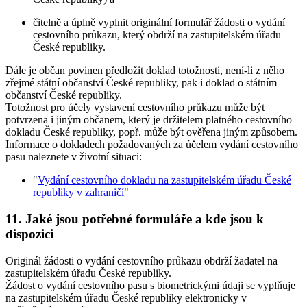
čitelně a úplně vyplnit originální formulář žádosti o vydání
cestovního průkazu, který obdrží na zastupitelském úřadu
České republiky.
Dále je občan povinen předložit doklad totožnosti, není-li z něho
zřejmé státní občanství České republiky, pak i doklad o státním
občanství České republiky.
Totožnost pro účely vystavení cestovního průkazu může být
potvrzena i jiným občanem, který je držitelem platného cestovního
dokladu České republiky, popř. může být ověřena jiným způsobem.
Informace o dokladech požadovaných za účelem vydání cestovního
pasu naleznete v životní situaci:
"
Vydání cestovního dokladu na zastupitelském úřadu České
republiky v zahraničí
"
11. Jaké jsou potřebné formuláře a kde jsou k
dispozici
Originál žádosti o vydání cestovního průkazu obdrží žadatel na
zastupitelském úřadu České republiky.
Žádost o vydání cestovního pasu s biometrickými údaji se vyplňuje
na zastupitelském úřadu České republiky elektronicky v