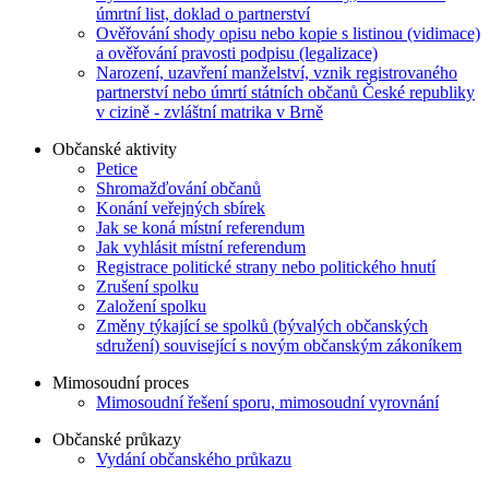
úmrtní list, doklad o partnerství
Ověřování shody opisu nebo kopie s listinou (vidimace)
a ověřování pravosti podpisu (legalizace)
Narození, uzavření manželství, vznik registrovaného
partnerství nebo úmrtí státních občanů České republiky
v cizině - zvláštní matrika v Brně
Občanské aktivity
Petice
Shromažďování občanů
Konání veřejných sbírek
Jak se koná místní referendum
Jak vyhlásit místní referendum
Registrace politické strany nebo politického hnutí
Zrušení spolku
Založení spolku
Změny týkající se spolků (bývalých občanských
sdružení) související s novým občanským zákoníkem
Mimosoudní proces
Mimosoudní řešení sporu, mimosoudní vyrovnání
Občanské průkazy
Vydání občanského průkazu