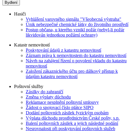
Bydlení
Hasiči
Vyhlášení varovného signálu "Všeobecná výstraha"
Únik nebezpečné chemické látky do životního prostředí
Postup občana, u kterého vznikl požár (nebyl-li požár
likvidován jednotkou požární ochrany)
Katastr nemovitostí
Poskytování údajů z katastru nemovitostí
Záznam práva k nemovitostem do katastru nemovitostí
Návrh na zahájení řízení o povolení vkladu do katastru
nemovitostí
Založení zákaznického účtu pro dálkový přístup k
údajům katastru nemovitostí
Poštovní služby
Zásilky do zahraničí
Změna výplaty důchodu
Reklamace nesplnění poštovní smlouvy
Žádost o spojovací číslo plátce SIPO
Dodání poštovních zásilek fyzickým osobám
Výplata důchodu prostřednictvím České pošty, s.p.
Balení poštovních zásilek a jejich následné podání
Nesrovnalosti při poskytování poštovních služeb