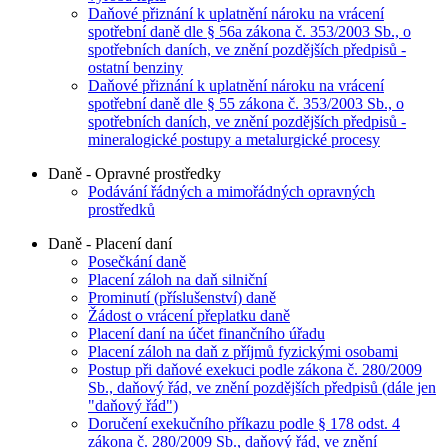
Daňové přiznání k uplatnění nároku na vrácení
spotřební daně dle § 56a zákona č. 353/2003 Sb., o
spotřebních daních, ve znění pozdějších předpisů -
ostatní benziny
Daňové přiznání k uplatnění nároku na vrácení
spotřební daně dle § 55 zákona č. 353/2003 Sb., o
spotřebních daních, ve znění pozdějších předpisů -
mineralogické postupy a metalurgické procesy
Daně - Opravné prostředky
Podávání řádných a mimořádných opravných
prostředků
Daně - Placení daní
Posečkání daně
Placení záloh na daň silniční
Prominutí (příslušenství) daně
Žádost o vrácení přeplatku daně
Placení daní na účet finančního úřadu
Placení záloh na daň z příjmů fyzickými osobami
Postup při daňové exekuci podle zákona č. 280/2009
Sb., daňový řád, ve znění pozdějších předpisů (dále jen
"daňový řád")
Doručení exekučního příkazu podle § 178 odst. 4
zákona č. 280/2009 Sb., daňový řád, ve znění