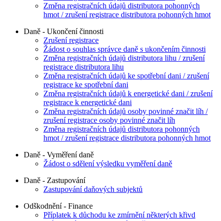
Změna registračních údajů distributora pohonných
hmot / zrušení registrace distributora pohonných hmot
Daně - Ukončení činnosti
Zrušení registrace
Žádost o souhlas správce daně s ukončením činnosti
Změna registračních údajů distributora lihu / zrušení
registrace distributora lihu
Změna registračních údajů ke spotřební dani / zrušení
registrace ke spotřební dani
Změna registračních údajů k energetické dani / zrušení
registrace k energetické dani
Změna registračních údajů osoby povinné značit líh /
zrušení registrace osoby povinné značit líh
Změna registračních údajů distributora pohonných
hmot / zrušení registrace distributora pohonných hmot
Daně - Vyměření daně
Žádost o sdělení výsledku vyměření daně
Daně - Zastupování
Zastupování daňových subjektů
Odškodnění - Finance
Příplatek k důchodu ke zmírnění některých křivd