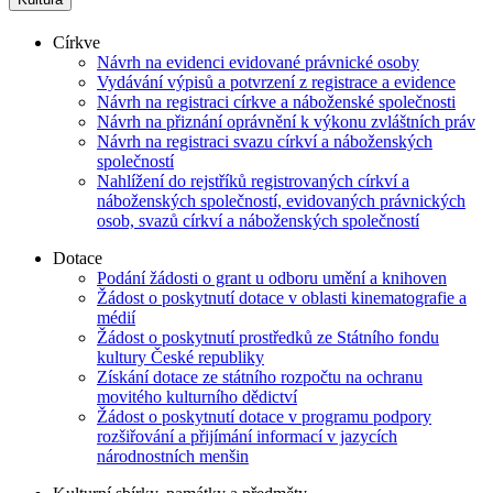
Církve
Návrh na evidenci evidované právnické osoby
Vydávání výpisů a potvrzení z registrace a evidence
Návrh na registraci církve a náboženské společnosti
Návrh na přiznání oprávnění k výkonu zvláštních práv
Návrh na registraci svazu církví a náboženských
společností
Nahlížení do rejstříků registrovaných církví a
náboženských společností, evidovaných právnických
osob, svazů církví a náboženských společností
Dotace
Podání žádosti o grant u odboru umění a knihoven
Žádost o poskytnutí dotace v oblasti kinematografie a
médií
Žádost o poskytnutí prostředků ze Státního fondu
kultury České republiky
Získání dotace ze státního rozpočtu na ochranu
movitého kulturního dědictví
Žádost o poskytnutí dotace v programu podpory
rozšiřování a přijímání informací v jazycích
národnostních menšin