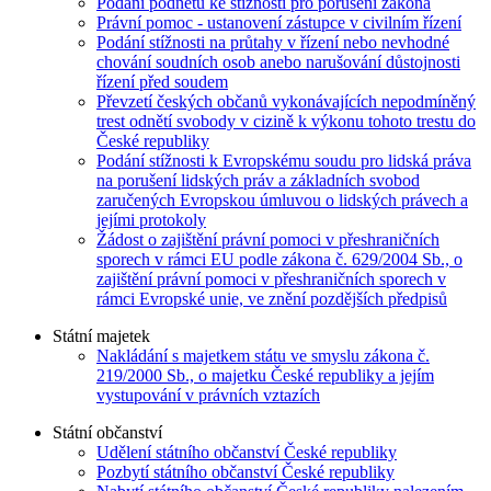
Podání podnětu ke stížnosti pro porušení zákona
Právní pomoc - ustanovení zástupce v civilním řízení
Podání stížnosti na průtahy v řízení nebo nevhodné
chování soudních osob anebo narušování důstojnosti
řízení před soudem
Převzetí českých občanů vykonávajících nepodmíněný
trest odnětí svobody v cizině k výkonu tohoto trestu do
České republiky
Podání stížnosti k Evropskému soudu pro lidská práva
na porušení lidských práv a základních svobod
zaručených Evropskou úmluvou o lidských právech a
jejími protokoly
Žádost o zajištění právní pomoci v přeshraničních
sporech v rámci EU podle zákona č. 629/2004 Sb., o
zajištění právní pomoci v přeshraničních sporech v
rámci Evropské unie, ve znění pozdějších předpisů
Státní majetek
Nakládání s majetkem státu ve smyslu zákona č.
219/2000 Sb., o majetku České republiky a jejím
vystupování v právních vztazích
Státní občanství
Udělení státního občanství České republiky
Pozbytí státního občanství České republiky