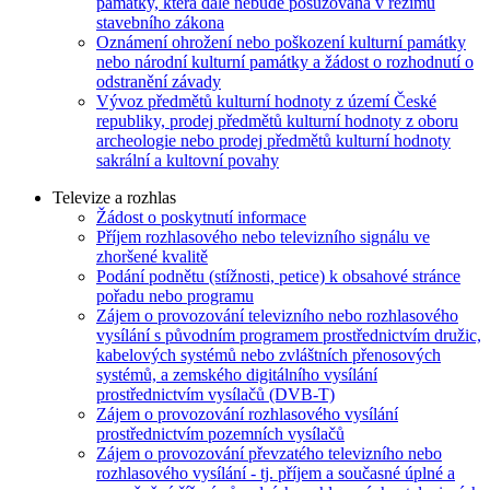
památky, která dále nebude posuzována v režimu
stavebního zákona
Oznámení ohrožení nebo poškození kulturní památky
nebo národní kulturní památky a žádost o rozhodnutí o
odstranění závady
Vývoz předmětů kulturní hodnoty z území České
republiky, prodej předmětů kulturní hodnoty z oboru
archeologie nebo prodej předmětů kulturní hodnoty
sakrální a kultovní povahy
Televize a rozhlas
Žádost o poskytnutí informace
Příjem rozhlasového nebo televizního signálu ve
zhoršené kvalitě
Podání podnětu (stížnosti, petice) k obsahové stránce
pořadu nebo programu
Zájem o provozování televizního nebo rozhlasového
vysílání s původním programem prostřednictvím družic,
kabelových systémů nebo zvláštních přenosových
systémů, a zemského digitálního vysílání
prostřednictvím vysílačů (DVB-T)
Zájem o provozování rozhlasového vysílání
prostřednictvím pozemních vysílačů
Zájem o provozování převzatého televizního nebo
rozhlasového vysílání - tj. příjem a současné úplné a