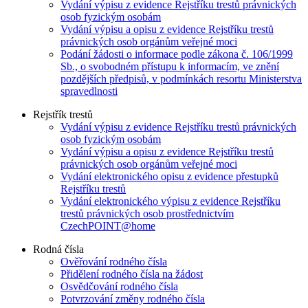
Vydání výpisu z evidence Rejstříku trestů právnických
osob fyzickým osobám
Vydání výpisu a opisu z evidence Rejstříku trestů
právnických osob orgánům veřejné moci
Podání žádosti o informace podle zákona č. 106/1999
Sb., o svobodném přístupu k informacím, ve znění
pozdějších předpisů, v podmínkách resortu Ministerstva
spravedlnosti
Rejstřík trestů
Vydání výpisu z evidence Rejstříku trestů právnických
osob fyzickým osobám
Vydání výpisu a opisu z evidence Rejstříku trestů
právnických osob orgánům veřejné moci
Vydání elektronického opisu z evidence přestupků
Rejstříku trestů
Vydání elektronického výpisu z evidence Rejstříku
trestů právnických osob prostřednictvím
CzechPOINT@home
Rodná čísla
Ověřování rodného čísla
Přidělení rodného čísla na žádost
Osvědčování rodného čísla
Potvrzování změny rodného čísla