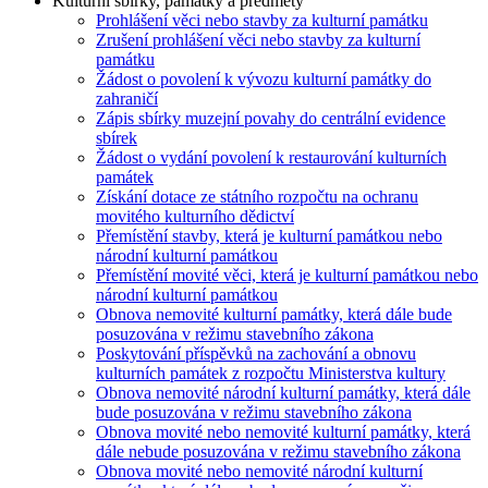
Kulturní sbírky, památky a předměty
Prohlášení věci nebo stavby za kulturní památku
Zrušení prohlášení věci nebo stavby za kulturní
památku
Žádost o povolení k vývozu kulturní památky do
zahraničí
Zápis sbírky muzejní povahy do centrální evidence
sbírek
Žádost o vydání povolení k restaurování kulturních
památek
Získání dotace ze státního rozpočtu na ochranu
movitého kulturního dědictví
Přemístění stavby, která je kulturní památkou nebo
národní kulturní památkou
Přemístění movité věci, která je kulturní památkou nebo
národní kulturní památkou
Obnova nemovité kulturní památky, která dále bude
posuzována v režimu stavebního zákona
Poskytování příspěvků na zachování a obnovu
kulturních památek z rozpočtu Ministerstva kultury
Obnova nemovité národní kulturní památky, která dále
bude posuzována v režimu stavebního zákona
Obnova movité nebo nemovité kulturní památky, která
dále nebude posuzována v režimu stavebního zákona
Obnova movité nebo nemovité národní kulturní