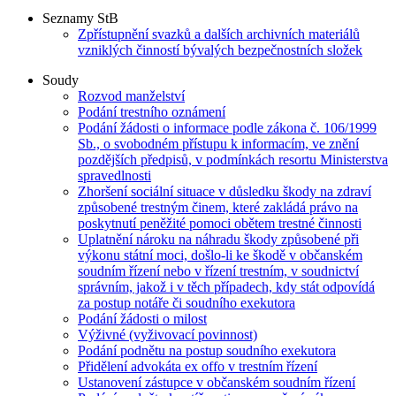
Seznamy StB
Zpřístupnění svazků a dalších archivních materiálů
vzniklých činností bývalých bezpečnostních složek
Soudy
Rozvod manželství
Podání trestního oznámení
Podání žádosti o informace podle zákona č. 106/1999
Sb., o svobodném přístupu k informacím, ve znění
pozdějších předpisů, v podmínkách resortu Ministerstva
spravedlnosti
Zhoršení sociální situace v důsledku škody na zdraví
způsobené trestným činem, které zakládá právo na
poskytnutí peněžité pomoci obětem trestné činnosti
Uplatnění nároku na náhradu škody způsobené při
výkonu státní moci, došlo-li ke škodě v občanském
soudním řízení nebo v řízení trestním, v soudnictví
správním, jakož i v těch případech, kdy stát odpovídá
za postup notáře či soudního exekutora
Podání žádosti o milost
Výživné (vyživovací povinnost)
Podání podnětu na postup soudního exekutora
Přidělení advokáta ex offo v trestním řízení
Ustanovení zástupce v občanském soudním řízení