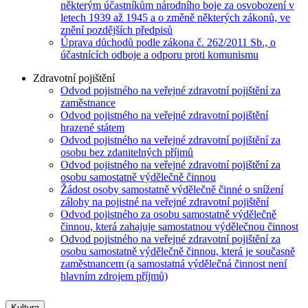
některým účastníkům národního boje za osvobození v
letech 1939 až 1945 a o změně některých zákonů, ve
znění pozdějších předpisů
Úprava důchodů podle zákona č. 262/2011 Sb., o
účastnících odboje a odporu proti komunismu
Zdravotní pojištění
Odvod pojistného na veřejné zdravotní pojištění za
zaměstnance
Odvod pojistného na veřejné zdravotní pojištění
hrazené státem
Odvod pojistného na veřejné zdravotní pojištění za
osobu bez zdanitelných příjmů
Odvod pojistného na veřejné zdravotní pojištění za
osobu samostatně výdělečně činnou
Žádost osoby samostatně výdělečně činné o snížení
zálohy na pojistné na veřejné zdravotní pojištění
Odvod pojistného za osobu samostatně výdělečně
činnou, která zahajuje samostatnou výdělečnou činnost
Odvod pojistného na veřejné zdravotní pojištění za
osobu samostatně výdělečně činnou, která je současně
zaměstnancem (a samostatná výdělečná činnost není
hlavním zdrojem příjmů)
Kultura