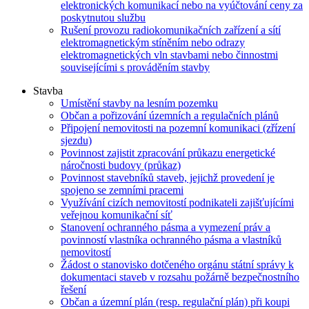
elektronických komunikací nebo na vyúčtování ceny za
poskytnutou službu
Rušení provozu radiokomunikačních zařízení a sítí
elektromagnetickým stíněním nebo odrazy
elektromagnetických vln stavbami nebo činnostmi
souvisejícími s prováděním stavby
Stavba
Umístění stavby na lesním pozemku
Občan a pořizování územních a regulačních plánů
Připojení nemovitosti na pozemní komunikaci (zřízení
sjezdu)
Povinnost zajistit zpracování průkazu energetické
náročnosti budovy (průkaz)
Povinnost stavebníků staveb, jejichž provedení je
spojeno se zemními pracemi
Využívání cizích nemovitostí podnikateli zajišťujícími
veřejnou komunikační síť
Stanovení ochranného pásma a vymezení práv a
povinností vlastníka ochranného pásma a vlastníků
nemovitostí
Žádost o stanovisko dotčeného orgánu státní správy k
dokumentaci staveb v rozsahu požárně bezpečnostního
řešení
Občan a územní plán (resp. regulační plán) při koupi