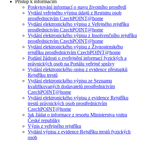
Přístup k informacím
Poskytování informací o stavu životního prostředí
Vydání veřejného výpisu údajů z Registru osob
prostřednictvím CzechPOINT@home
Vydání elektronického výpisu z Veřejného rejstříku
prostřednictvím CzechPOINT@home
Vydání elektronického výpisu z Insolvenčního rejstříku
prostřednictvím CzechPOINT@home
Vydání elektronického výpisu z Živnostenského
rejstříku prostřednictvím CzechPOINT@home
Podání žádosti o zveřejnění informací fyzických a
právnických osob na Portálu veřejné správy
Vydání elektronického opisu z evidence přestupků
Rejstříku trestů
Vydání elektronického výpisu ze Seznamu
kvalifikovaných dodavatelů prostřednictvím
CzechPOINT@home
Vydání elektronického výpisu z evidence Rejstříku
trestů právnických osob prostřednictvím
CzechPOINT@home
Jak žádat o informace z resortu Ministerstva vnitra
České republiky
Výpis z veřejného rejstříku
Vydání výpisu z evidence Rejstříku trestů fyzických
osob