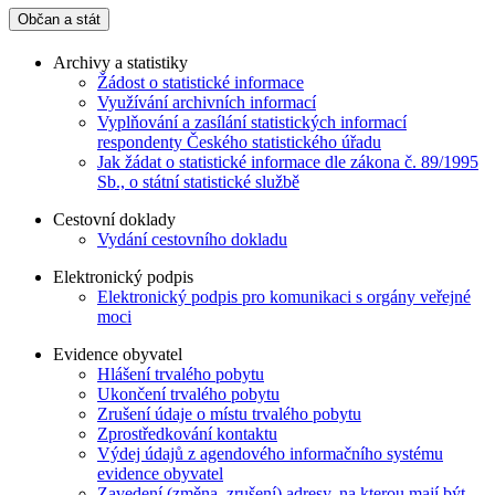
Občan a stát
Archivy a statistiky
Žádost o statistické informace
Využívání archivních informací
Vyplňování a zasílání statistických informací
respondenty Českého statistického úřadu
Jak žádat o statistické informace dle zákona č. 89/1995
Sb., o státní statistické službě
Cestovní doklady
Vydání cestovního dokladu
Elektronický podpis
Elektronický podpis pro komunikaci s orgány veřejné
moci
Evidence obyvatel
Hlášení trvalého pobytu
Ukončení trvalého pobytu
Zrušení údaje o místu trvalého pobytu
Zprostředkování kontaktu
Výdej údajů z agendového informačního systému
evidence obyvatel
Zavedení (změna, zrušení) adresy, na kterou mají být