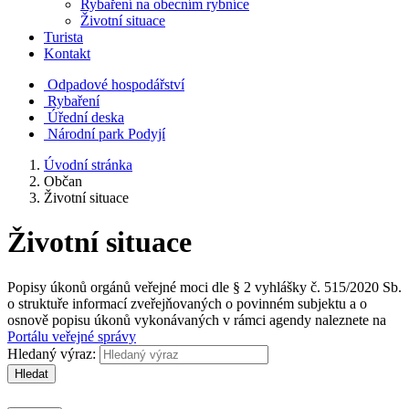
Rybaření na obecním rybníce
Životní situace
Turista
Kontakt
Odpadové hospodářství
Rybaření
Úřední deska
Národní park Podyjí
Úvodní stránka
Občan
Životní situace
Životní situace
Popisy úkonů orgánů veřejné moci dle § 2 vyhlášky č. 515/2020 Sb.
o struktuře informací zveřejňovaných o povinném subjektu a o
osnově popisu úkonů vykonávaných v rámci agendy naleznete na
Portálu veřejné správy
Hledaný výraz:
Hledat