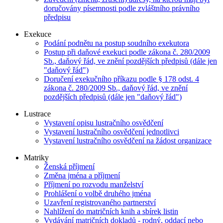
doručovány písemnosti podle zvláštního právního
předpisu
Exekuce
Podání podnětu na postup soudního exekutora
Postup při daňové exekuci podle zákona č. 280/2009
Sb., daňový řád, ve znění pozdějších předpisů (dále jen
"daňový řád")
Doručení exekučního příkazu podle § 178 odst. 4
zákona č. 280/2009 Sb., daňový řád, ve znění
pozdějších předpisů (dále jen "daňový řád")
Lustrace
Vystavení opisu lustračního osvědčení
Vystavení lustračního osvědčení jednotlivci
Vystavení lustračního osvědčení na žádost organizace
Matriky
Ženská příjmení
Změna jména a příjmení
Příjmení po rozvodu manželství
Prohlášení o volbě druhého jména
Uzavření registrovaného partnerství
Nahlížení do matričních knih a sbírek listin
Vydávání matričních dokladů - rodný, oddací nebo