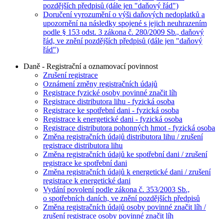
pozdějších předpisů (dále jen "daňový řád")
Doručení vyrozumění o výši daňových nedoplatků a
upozornění na následky spojené s jejich neuhrazením
podle § 153 odst. 3 zákona č. 280/2009 Sb., daňový
řád, ve znění pozdějších předpisů (dále jen "daňový
řád")
Daně - Registrační a oznamovací povinnost
Zrušení registrace
Oznámení změny registračních údajů
Registrace fyzické osoby povinné značit líh
Registrace distributora lihu - fyzická osoba
Registrace ke spotřební dani - fyzická osoba
Registrace k energetické dani - fyzická osoba
Registrace distributora pohonných hmot - fyzická osoba
Změna registračních údajů distributora lihu / zrušení
registrace distributora lihu
Změna registračních údajů ke spotřební dani / zrušení
registrace ke spotřební dani
Změna registračních údajů k energetické dani / zrušení
registrace k energetické dani
Vydání povolení podle zákona č. 353/2003 Sb.,
o spotřebních daních, ve znění pozdějších předpisů
Změna registračních údajů osoby povinné značit líh /
zrušení registrace osoby povinné značit líh