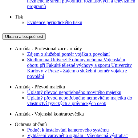
nezměněné šíření původních rozhlasových a televizních
programů
Tisk
Evidence periodického tisku
Obrana a bezpečnost
Armáda - Profesionalizace armády
Zájem o služební poměr vojáka z povolání
Studium na Univerzitě obrany nebo na Vojenském
oboru při Fakultě tělesné výchovy a sportu Univerzity
Karlovy v Praze - Zájem o služební poměr vojáka z
povolání
Armáda - Převod majetku
Úplatný převod nepotřebného movitého majetku
Úplatný převod nepotřebného nemovitého majetku do
vlastnictví fyzických a právnických osob
Armáda - Vojenská kontrarozvědka
Ochrana občanů
Podnět k instalování kamerového systému
Vyhlášení varovného signálu "Všeobecná výstraha"