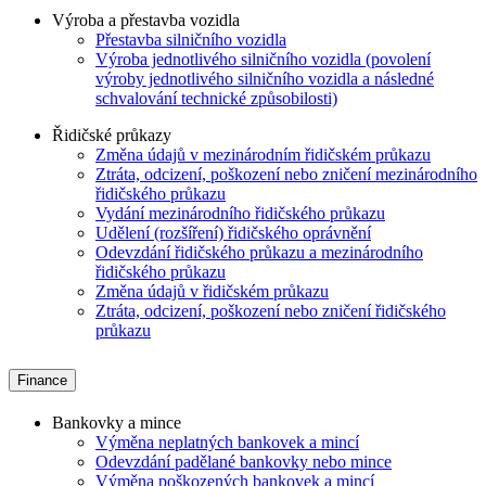
Výroba a přestavba vozidla
Přestavba silničního vozidla
Výroba jednotlivého silničního vozidla (povolení
výroby jednotlivého silničního vozidla a následné
schvalování technické způsobilosti)
Řidičské průkazy
Změna údajů v mezinárodním řidičském průkazu
Ztráta, odcizení, poškození nebo zničení mezinárodního
řidičského průkazu
Vydání mezinárodního řidičského průkazu
Udělení (rozšíření) řidičského oprávnění
Odevzdání řidičského průkazu a mezinárodního
řidičského průkazu
Změna údajů v řidičském průkazu
Ztráta, odcizení, poškození nebo zničení řidičského
průkazu
Finance
Bankovky a mince
Výměna neplatných bankovek a mincí
Odevzdání padělané bankovky nebo mince
Výměna poškozených bankovek a mincí