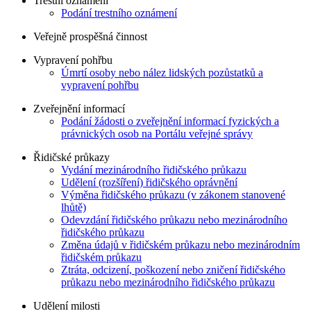
Trestní oznámení
Podání trestního oznámení
Veřejně prospěšná činnost
Vypravení pohřbu
Úmrtí osoby nebo nález lidských pozůstatků a
vypravení pohřbu
Zveřejnění informací
Podání žádosti o zveřejnění informací fyzických a
právnických osob na Portálu veřejné správy
Řidičské průkazy
Vydání mezinárodního řidičského průkazu
Udělení (rozšíření) řidičského oprávnění
Výměna řidičského průkazu (v zákonem stanovené
lhůtě)
Odevzdání řidičského průkazu nebo mezinárodního
řidičského průkazu
Změna údajů v řidičském průkazu nebo mezinárodním
řidičském průkazu
Ztráta, odcizení, poškození nebo zničení řidičského
průkazu nebo mezinárodního řidičského průkazu
Udělení milosti