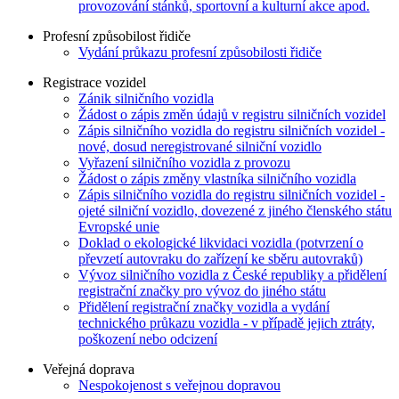
provozování stánků, sportovní a kulturní akce apod.
Profesní způsobilost řidiče
Vydání průkazu profesní způsobilosti řidiče
Registrace vozidel
Zánik silničního vozidla
Žádost o zápis změn údajů v registru silničních vozidel
Zápis silničního vozidla do registru silničních vozidel -
nové, dosud neregistrované silniční vozidlo
Vyřazení silničního vozidla z provozu
Žádost o zápis změny vlastníka silničního vozidla
Zápis silničního vozidla do registru silničních vozidel -
ojeté silniční vozidlo, dovezené z jiného členského státu
Evropské unie
Doklad o ekologické likvidaci vozidla (potvrzení o
převzetí autovraku do zařízení ke sběru autovraků)
Vývoz silničního vozidla z České republiky a přidělení
registrační značky pro vývoz do jiného státu
Přidělení registrační značky vozidla a vydání
technického průkazu vozidla - v případě jejich ztráty,
poškození nebo odcizení
Veřejná doprava
Nespokojenost s veřejnou dopravou