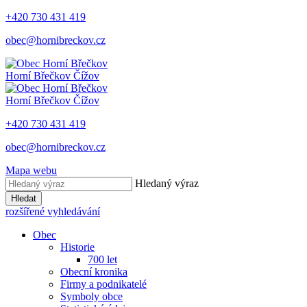
+420 730 431 419
obec@hornibreckov.cz
Horní Břečkov
Čížov
Horní Břečkov
Čížov
+420 730 431 419
obec@hornibreckov.cz
Mapa webu
Hledaný výraz
Hledat
rozšířené vyhledávání
Obec
Historie
700 let
Obecní kronika
Firmy a podnikatelé
Symboly obce