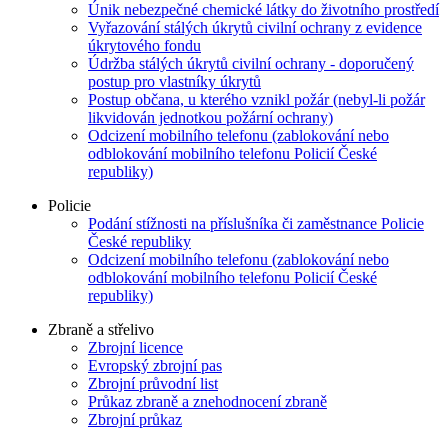
Únik nebezpečné chemické látky do životního prostředí
Vyřazování stálých úkrytů civilní ochrany z evidence
úkrytového fondu
Údržba stálých úkrytů civilní ochrany - doporučený
postup pro vlastníky úkrytů
Postup občana, u kterého vznikl požár (nebyl-li požár
likvidován jednotkou požární ochrany)
Odcizení mobilního telefonu (zablokování nebo
odblokování mobilního telefonu Policií České
republiky)
Policie
Podání stížnosti na příslušníka či zaměstnance Policie
České republiky
Odcizení mobilního telefonu (zablokování nebo
odblokování mobilního telefonu Policií České
republiky)
Zbraně a střelivo
Zbrojní licence
Evropský zbrojní pas
Zbrojní průvodní list
Průkaz zbraně a znehodnocení zbraně
Zbrojní průkaz