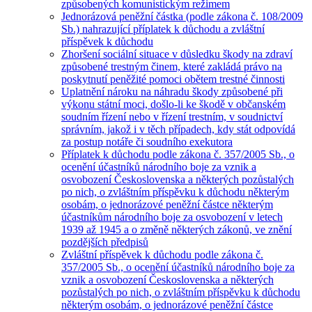
způsobených komunistickým režimem
Jednorázová peněžní částka (podle zákona č. 108/2009
Sb.) nahrazující příplatek k důchodu a zvláštní
příspěvek k důchodu
Zhoršení sociální situace v důsledku škody na zdraví
způsobené trestným činem, které zakládá právo na
poskytnutí peněžité pomoci obětem trestné činnosti
Uplatnění nároku na náhradu škody způsobené při
výkonu státní moci, došlo-li ke škodě v občanském
soudním řízení nebo v řízení trestním, v soudnictví
správním, jakož i v těch případech, kdy stát odpovídá
za postup notáře či soudního exekutora
Příplatek k důchodu podle zákona č. 357/2005 Sb., o
ocenění účastníků národního boje za vznik a
osvobození Československa a některých pozůstalých
po nich, o zvláštním příspěvku k důchodu některým
osobám, o jednorázové peněžní částce některým
účastníkům národního boje za osvobození v letech
1939 až 1945 a o změně některých zákonů, ve znění
pozdějších předpisů
Zvláštní příspěvek k důchodu podle zákona č.
357/2005 Sb., o ocenění účastníků národního boje za
vznik a osvobození Československa a některých
pozůstalých po nich, o zvláštním příspěvku k důchodu
některým osobám, o jednorázové peněžní částce