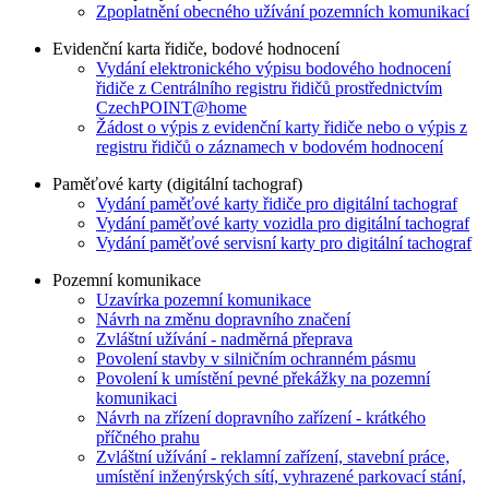
Zpoplatnění obecného užívání pozemních komunikací
Evidenční karta řidiče, bodové hodnocení
Vydání elektronického výpisu bodového hodnocení
řidiče z Centrálního registru řidičů prostřednictvím
CzechPOINT@home
Žádost o výpis z evidenční karty řidiče nebo o výpis z
registru řidičů o záznamech v bodovém hodnocení
Paměťové karty (digitální tachograf)
Vydání paměťové karty řidiče pro digitální tachograf
Vydání paměťové karty vozidla pro digitální tachograf
Vydání paměťové servisní karty pro digitální tachograf
Pozemní komunikace
Uzavírka pozemní komunikace
Návrh na změnu dopravního značení
Zvláštní užívání - nadměrná přeprava
Povolení stavby v silničním ochranném pásmu
Povolení k umístění pevné překážky na pozemní
komunikaci
Návrh na zřízení dopravního zařízení - krátkého
příčného prahu
Zvláštní užívání - reklamní zařízení, stavební práce,
umístění inženýrských sítí, vyhrazené parkovací stání,