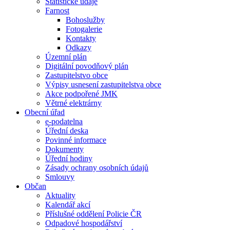
Statistické údaje
Farnost
Bohoslužby
Fotogalerie
Kontakty
Odkazy
Územní plán
Digitální povodňový plán
Zastupitelstvo obce
Výpisy usnesení zastupitelstva obce
Akce podpořené JMK
Větrné elektrárny
Obecní úřad
e-podatelna
Úřední deska
Povinné informace
Dokumenty
Úřední hodiny
Zásady ochrany osobních údajů
Smlouvy
Občan
Aktuality
Kalendář akcí
Příslušné oddělení Policie ČR
Odpadové hospodářství