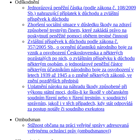
Odškodnění
Jednorázová peněžní částka (podle zákona č. 108/2009
Sb.) nahrazující příplatek k důchodu a zvláštní
příspěvek k důchodu
Zhoršení sociální situace v důsledku škody na zdraví
způsobené trestným činem, které zakládá právo na
poskytnutí peněžité pomoci obětem trestné činnosti
Zvláštní příspěvek k důchodu podle zákona č.
357/2005 Sb., o ocenění účastníků národního boje za
vznik a osvobození Československa a některých
pozůstalých po nich, o zvláštním příspěvku k důchodu
některým osobám, o jednorázové peněžní částce
některým účastníkům národního boje za osvobození v
letech 1939 až 1945 a o změně některých zákonů, ve
znění pozdějších předpisů
Uplatnění nároku na náhradu škody způsobené při
výkonu státní moci, došlo-li ke škodě v občanském
soudním řízení nebo v řízení trestním, v soudnictví
správním, jakož i v těch případech, kdy stát odpovídá
za postup notáře či soudního exekutora
Ombudsman
Stížnost občana na práci veřejné správy adresovaná
veřejnému ochránci práv (ombudsmanovi)