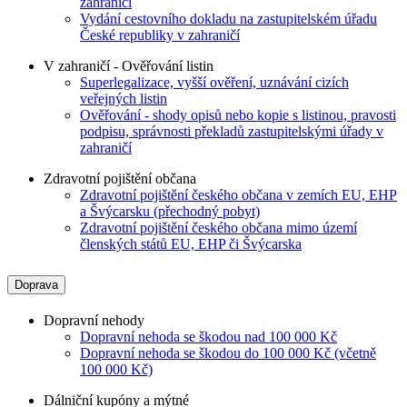
zahraničí
Vydání cestovního dokladu na zastupitelském úřadu
České republiky v zahraničí
V zahraničí - Ověřování listin
Superlegalizace, vyšší ověření, uznávání cizích
veřejných listin
Ověřování - shody opisů nebo kopie s listinou, pravosti
podpisu, správnosti překladů zastupitelskými úřady v
zahraničí
Zdravotní pojištění občana
Zdravotní pojištění českého občana v zemích EU, EHP
a Švýcarsku (přechodný pobyt)
Zdravotní pojištění českého občana mimo území
členských států EU, EHP či Švýcarska
Doprava
Dopravní nehody
Dopravní nehoda se škodou nad 100 000 Kč
Dopravní nehoda se škodou do 100 000 Kč (včetně
100 000 Kč)
Dálniční kupóny a mýtné