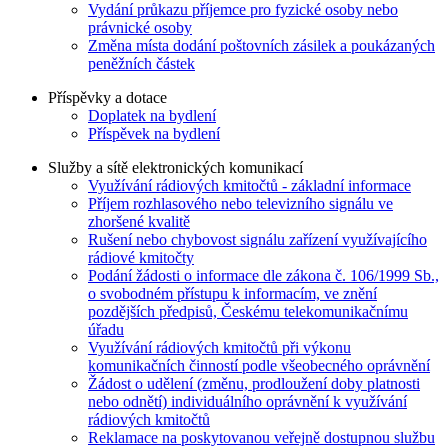
Vydání průkazu příjemce pro fyzické osoby nebo
právnické osoby
Změna místa dodání poštovních zásilek a poukázaných
peněžních částek
Příspěvky a dotace
Doplatek na bydlení
Příspěvek na bydlení
Služby a sítě elektronických komunikací
Využívání rádiových kmitočtů - základní informace
Příjem rozhlasového nebo televizního signálu ve
zhoršené kvalitě
Rušení nebo chybovost signálu zařízení využívajícího
rádiové kmitočty
Podání žádosti o informace dle zákona č. 106/1999 Sb.,
o svobodném přístupu k informacím, ve znění
pozdějších předpisů, Českému telekomunikačnímu
úřadu
Využívání rádiových kmitočtů při výkonu
komunikačních činností podle všeobecného oprávnění
Žádost o udělení (změnu, prodloužení doby platnosti
nebo odnětí) individuálního oprávnění k využívání
rádiových kmitočtů
Reklamace na poskytovanou veřejně dostupnou službu