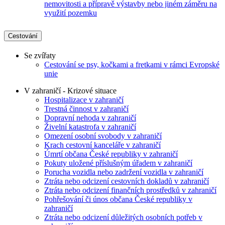
nemovitosti a přípravě výstavby nebo jiném záměru na
využití pozemku
Cestování
Se zvířaty
Cestování se psy, kočkami a fretkami v rámci Evropské
unie
V zahraničí - Krizové situace
Hospitalizace v zahraničí
Trestná činnost v zahraničí
Dopravní nehoda v zahraničí
Živelní katastrofa v zahraničí
Omezení osobní svobody v zahraničí
Krach cestovní kanceláře v zahraničí
Úmrtí občana České republiky v zahraničí
Pokuty uložené příslušným úřadem v zahraničí
Porucha vozidla nebo zadržení vozidla v zahraničí
Ztráta nebo odcizení cestovních dokladů v zahraničí
Ztráta nebo odcizení finančních prostředků v zahraničí
Pohřešování či únos občana České republiky v
zahraničí
Ztráta nebo odcizení důležitých osobních potřeb v