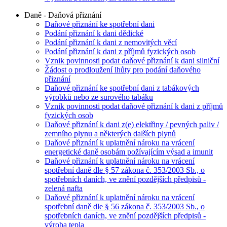
Daně - Daňová přiznání
Daňové přiznání ke spotřební dani
Podání přiznání k dani dědické
Podání přiznání k dani z nemovitých věcí
Podání přiznání k dani z příjmů fyzických osob
Vznik povinnosti podat daňové přiznání k dani silniční
Žádost o prodloužení lhůty pro podání daňového
přiznání
Daňové přiznání ke spotřební dani z tabákových
výrobků nebo ze surového tabáku
Vznik povinnosti podat daňové přiznání k dani z příjmů
fyzických osob
Daňové přiznání k dani z(e) elektřiny / pevných paliv /
zemního plynu a některých dalších plynů
Daňové přiznání k uplatnění nároku na vrácení
energetické daně osobám požívajícím výsad a imunit
Daňové přiznání k uplatnění nároku na vrácení
spotřební daně dle § 57 zákona č. 353/2003 Sb., o
spotřebních daních, ve znění pozdějších předpisů -
zelená nafta
Daňové přiznání k uplatnění nároku na vrácení
spotřební daně dle § 56 zákona č. 353/2003 Sb., o
spotřebních daních, ve znění pozdějších předpisů -
výroba tepla