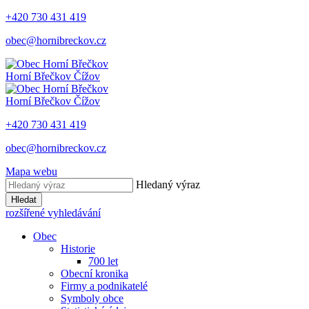
+420 730 431 419
obec@hornibreckov.cz
Horní Břečkov
Čížov
Horní Břečkov
Čížov
+420 730 431 419
obec@hornibreckov.cz
Mapa webu
Hledaný výraz
Hledat
rozšířené vyhledávání
Obec
Historie
700 let
Obecní kronika
Firmy a podnikatelé
Symboly obce