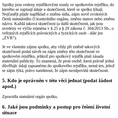
Spolky jsou vedeny rejstříkovými soudy ve spolkovém rejstříku, do
kterého se zapisují údaje a skutečnosti, které se spolku týkají.
Nejčastěji půjde například o změnu sídla, zápis nově zvolených
členů statutárního či kontrolního orgánu, změnu stanov nebo změnu
názvu. Každá taková skutečnost (a další skutečnosti, jak jsou
uvedeny ve výčtu zejména v § 25 a § 29 zákona č. 304/2013 Sb., o
veřejných rejstřících právnických a fyzických osob - dále jen
„ZVR“).
Je ve vlastním zájmu spolku, aby vždy při změně takových
skutečností podal návrh na zápis změny této skutečnosti ve
spolkovém rejstříku, jelikož pro spolkový rejstřík platí zásada
materiální publicity. To znamená, že proti osobě, která právně jedná
důvěřujíc údaji zapsanému do spolkového rejstříku, nemá ten, jehož
se zápis týká, právo namítnout, že zápis neodpovídá skutečnosti.
5. Kdo je oprávněn v této věci jednat (podat žádost
apod.)
Zpravidla statutární orgán spolku.
6. Jaké jsou podmínky a postup pro řešení životní
situace