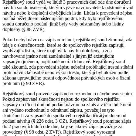
Rejstříkový soud vydá ve lhůtě 3 pracovních dnů ode dne doručení
návrhu soudu usnesení, kterým vyzve navrhovatele k odstranění vad
návrhu nebo k doplnění chybějících listin. Lhůta k provedení zápisu
počíná běžet dnem následujícím po dni, kdy bylo rejstříkovému
soudu doručeno podání, jímž byly vady odstraněny nebo listiny
doplněny (§ 88 ZVR).
Pokud nebyl návrh na zápis odmítnut, rejstříkový soud zkoumá, zda
údaje o skutečnostech, které se do spolkového rejstříku zapisují,
vyplývají z listin, které mají být k návrhu doloženy, a zda
navrhované jméno není zaměnitelné s jiným již existujícím
zapsaným jménem, popřípadě není-li klamavé. Rejstříkový soud
také zkoumá, zda provedení zápisu nebrání probíhající trestní stíhání
proti právnické osobě nebo výkon trestu, který jí byl uložen podle
zákona upravujícího trestní odpovědnost právnických osob a řízení
proti nim (§ 90 ZVR).
Rejstříkový soud provede zápis nebo rozhodne o návrhu usnesením.
Pokud zapisované skutečnosti nejsou do spolkového rejstříku
zapsány do třiceti dnů od podání návrhu na zápis a v této lhůtě není
ani vydáno rozhodnutí o odmítnutí zápisu, považují se tyto
skutečnosti za zapsané do spolkového rejstříku třicátým dnem od
podání návrhu (§ 226 odst. 3 OZ). Rejstříkový soud promítne zápis
do 2 pracovních dnů ode dne, kdy se takový zápis považuje za
provedený (§ 98 odst. 2 ZVR). Rejstříkový soud vyrozumí