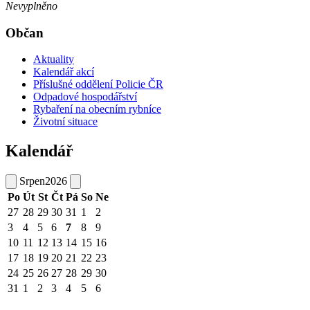
Nevyplněno
Občan
Aktuality
Kalendář akcí
Příslušné oddělení Policie ČR
Odpadové hospodářství
Rybaření na obecním rybníce
Životní situace
Kalendář
Srpen
2026
Po
Út
St
Čt
Pá
So
Ne
27
28
29
30
31
1
2
3
4
5
6
7
8
9
10
11
12
13
14
15
16
17
18
19
20
21
22
23
24
25
26
27
28
29
30
31
1
2
3
4
5
6