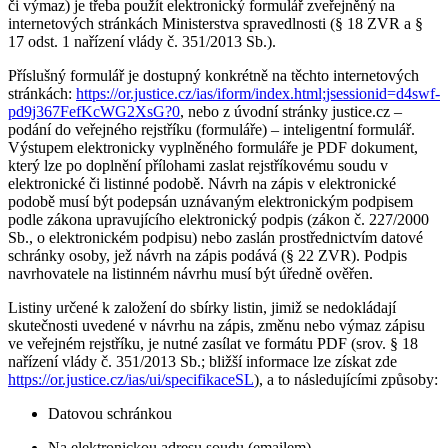
či výmaz) je třeba použít elektronický formulář zveřejněný na
internetových stránkách Ministerstva spravedlnosti (§ 18 ZVR a §
17 odst. 1 nařízení vlády č. 351/2013 Sb.).
Příslušný formulář je dostupný konkrétně na těchto internetových
stránkách:
https://or.justice.cz/ias/iform/index.html;jsessionid=d4swf-
pd9j367FefKcWG2XsG?0
, nebo z úvodní stránky justice.cz –
podání do veřejného rejstříku (formuláře) – inteligentní formulář.
Výstupem elektronicky vyplněného formuláře je PDF dokument,
který lze po doplnění přílohami zaslat rejstříkovému soudu v
elektronické či listinné podobě. Návrh na zápis v elektronické
podobě musí být podepsán uznávaným elektronickým podpisem
podle zákona upravujícího elektronický podpis (zákon č. 227/2000
Sb., o elektronickém podpisu) nebo zaslán prostřednictvím datové
schránky osoby, jež návrh na zápis podává (§ 22 ZVR). Podpis
navrhovatele na listinném návrhu musí být úředně ověřen.
Listiny určené k založení do sbírky listin, jimiž se nedokládají
skutečnosti uvedené v návrhu na zápis, změnu nebo výmaz zápisu
ve veřejném rejstříku, je nutné zasílat ve formátu PDF (srov. § 18
nařízení vlády č. 351/2013 Sb.; bližší informace lze získat zde
https://or.justice.cz/ias/ui/specifikaceSL
), a to následujícími způsoby:
Datovou schránkou
Na elektronickou adresu soudu (emailem)