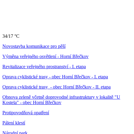
34/17 °C
Novostavba komunikace pro pěší
Výměna veřejného osvětlení - Horní Břečkov
Revitalizace veřejného prostranství - I. etapa
Oprava cyklistické trasy - obec Horní Břečkov - I. etapa
Oprava cyklistické trasy - obec Horní Břečkov - II. etapa
Obnova zeleně včetně doprovodné infrastruktury v lokalitě "U
Kostela" - obec Horní Břečkov
Protipovodňová opatření
Pálení klestí
Národní park