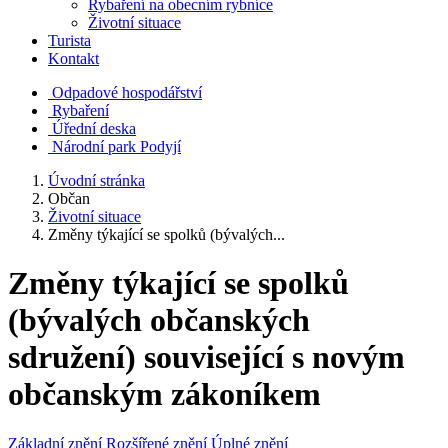
Rybaření na obecním rybníce
Životní situace
Turista
Kontakt
Odpadové hospodářství
Rybaření
Úřední deska
Národní park Podyjí
Úvodní stránka
Občan
Životní situace
Změny týkající se spolků (bývalých...
Změny týkající se spolků
(bývalých občanských
sdružení) související s novým
občanským zákoníkem
Základní znění
Rozšířené znění
Úplné znění