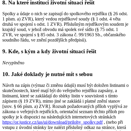
8. Na které instituci životní situaci řešit
Spolky a údaje o nich se zapisují do spolkového rejstříku (§ 26 odst.
1 písm. a) ZVR), který vedou rejstříkové soudy (§ 1 odst. 4 věta
druhá ve spojení s odst. 1 ZVR). Příslušným rejstříkovým soudem je
krajský soud, v jehož obvodu má spolek své sídlo (§ 75 odst. 1
ZVR, ve spojení s § 85 odst. 3 zákona č. 99/1963 Sb., občanského
soudního řádu, ve znění pozdějších předpisů).
9. Kde, s kým a kdy životní situaci řešit
Nevyplněno
10. Jaké doklady je nutné mít s sebou
Návrh na zápis (výmaz či změnu údajů) musí být doložen listinami o
skutečnostech, které mají být do veřejného rejstříku zapsány, a
listinami, které se zakládají do sbírky listin v souvislosti s tímto
zápisem (§ 19 ZVR), mimo jiné se zakládá i platné znění stanov
[srov. § 66 písm. a) ZVR]. Rozsah požadovaných příloh vyplývá ze
zákona o veřejných rejstřících, orientační seznam těchto příloh pro
spolky je k dispozici na následujících internetových stránkách
https://or.justice.cz/ias/ui/download/prilohy_spolky.pdf
, (nebo při
vstupu z úvodní stránky lze nalézt příslušný odkaz na stránce, která