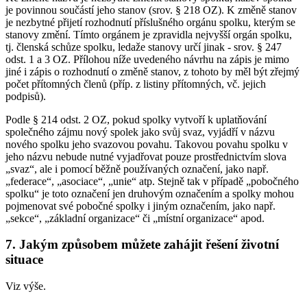
je povinnou součástí jeho stanov (srov. § 218 OZ). K změně stanov
je nezbytné přijetí rozhodnutí příslušného orgánu spolku, kterým se
stanovy změní. Tímto orgánem je zpravidla nejvyšší orgán spolku,
tj. členská schůze spolku, ledaže stanovy určí jinak - srov. § 247
odst. 1 a 3 OZ. Přílohou níže uvedeného návrhu na zápis je mimo
jiné i zápis o rozhodnutí o změně stanov, z tohoto by měl být zřejmý
počet přítomných členů (příp. z listiny přítomných, vč. jejich
podpisů).
Podle § 214 odst. 2 OZ, pokud spolky vytvoří k uplatňování
společného zájmu nový spolek jako svůj svaz, vyjádří v názvu
nového spolku jeho svazovou povahu. Takovou povahu spolku v
jeho názvu nebude nutné vyjadřovat pouze prostřednictvím slova
„svaz“, ale i pomocí běžně používaných označení, jako např.
„federace“, „asociace“, „unie“ atp. Stejně tak v případě „pobočného
spolku“ je toto označení jen druhovým označením a spolky mohou
pojmenovat své pobočné spolky i jiným označením, jako např.
„sekce“, „základní organizace“ či „místní organizace“ apod.
7. Jakým způsobem můžete zahájit řešení životní
situace
Viz výše.