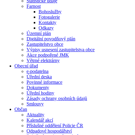
Statistické údaje
Farnost
Bohoslužby
Fotogalerie
Kontakty
Odkazy
Územní plán
Digitální povodňový plán
Zastupitelstvo obce
Výpisy usnesení zastupitelstva obce
Akce podpořené JMK
Větrné elektrárny
Obecní úřad
e-podatelna
Úřední deska
Povinné informace
Dokumenty
Úřední hodiny
Zásady ochrany osobních údajů
Smlouvy
Občan
Aktuality
Kalendář akcí
Příslušné oddělení Policie ČR
Odpadové hospodářství