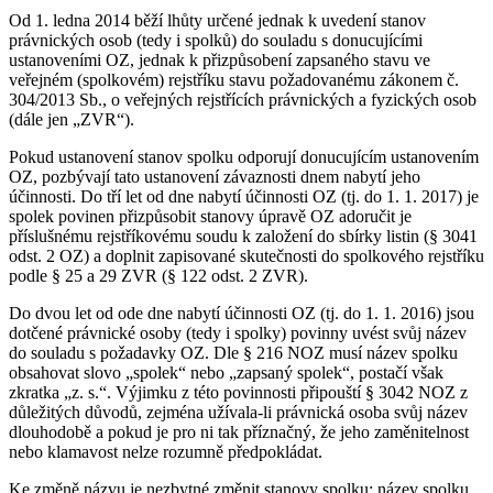
Od 1. ledna 2014 běží lhůty určené jednak k uvedení stanov
právnických osob (tedy i spolků) do souladu s donucujícími
ustanoveními OZ, jednak k přizpůsobení zapsaného stavu ve
veřejném (spolkovém) rejstříku stavu požadovanému zákonem č.
304/2013 Sb., o veřejných rejstřících právnických a fyzických osob
(dále jen „ZVR“).
Pokud ustanovení stanov spolku odporují donucujícím ustanovením
OZ, pozbývají tato ustanovení závaznosti dnem nabytí jeho
účinnosti. Do tří let od dne nabytí účinnosti OZ (tj. do 1. 1. 2017) je
spolek povinen přizpůsobit stanovy úpravě OZ adoručit je
příslušnému rejstříkovému soudu k založení do sbírky listin (§ 3041
odst. 2 OZ) a doplnit zapisované skutečnosti do spolkového rejstříku
podle § 25 a 29 ZVR (§ 122 odst. 2 ZVR).
Do dvou let od ode dne nabytí účinnosti OZ (tj. do 1. 1. 2016) jsou
dotčené právnické osoby (tedy i spolky) povinny uvést svůj název
do souladu s požadavky OZ. Dle § 216 NOZ musí název spolku
obsahovat slovo „spolek“ nebo „zapsaný spolek“, postačí však
zkratka „z. s.“. Výjimku z této povinnosti připouští § 3042 NOZ z
důležitých důvodů, zejména užívala-li právnická osoba svůj název
dlouhodobě a pokud je pro ni tak příznačný, že jeho zaměnitelnost
nebo klamavost nelze rozumně předpokládat.
Ke změně názvu je nezbytné změnit stanovy spolku; název spolku