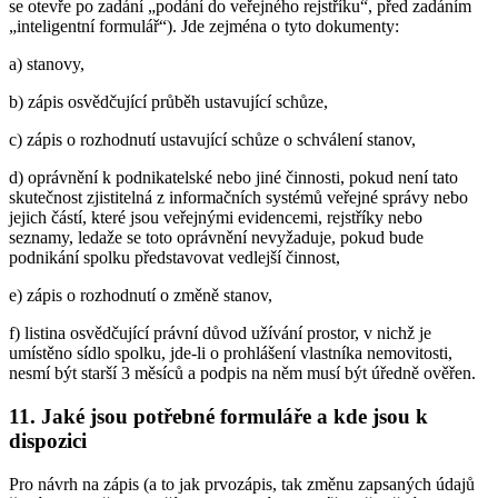
se otevře po zadání „podání do veřejného rejstříku“, před zadáním
„inteligentní formulář“). Jde zejména o tyto dokumenty:
a) stanovy,
b) zápis osvědčující průběh ustavující schůze,
c) zápis o rozhodnutí ustavující schůze o schválení stanov,
d) oprávnění k podnikatelské nebo jiné činnosti, pokud není tato
skutečnost zjistitelná z informačních systémů veřejné správy nebo
jejich částí, které jsou veřejnými evidencemi, rejstříky nebo
seznamy, ledaže se toto oprávnění nevyžaduje, pokud bude
podnikání spolku představovat vedlejší činnost,
e) zápis o rozhodnutí o změně stanov,
f) listina osvědčující právní důvod užívání prostor, v nichž je
umístěno sídlo spolku, jde-li o prohlášení vlastníka nemovitosti,
nesmí být starší 3 měsíců a podpis na něm musí být úředně ověřen.
11. Jaké jsou potřebné formuláře a kde jsou k
dispozici
Pro návrh na zápis (a to jak prvozápis, tak změnu zapsaných údajů