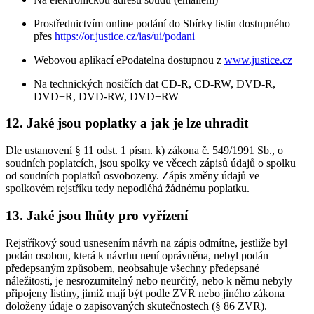
Prostřednictvím online podání do Sbírky listin dostupného
přes
https://or.justice.cz/ias/ui/podani
Webovou aplikací ePodatelna dostupnou z
www.justice.cz
Na technických nosičích dat CD-R, CD-RW, DVD-R,
DVD+R, DVD-RW, DVD+RW
12. Jaké jsou poplatky a jak je lze uhradit
Dle ustanovení § 11 odst. 1 písm. k) zákona č. 549/1991 Sb., o
soudních poplatcích, jsou spolky ve věcech zápisů údajů o spolku
od soudních poplatků osvobozeny. Zápis změny údajů ve
spolkovém rejstříku tedy nepodléhá žádnému poplatku.
13. Jaké jsou lhůty pro vyřízení
Rejstříkový soud usnesením návrh na zápis odmítne, jestliže byl
podán osobou, která k návrhu není oprávněna, nebyl podán
předepsaným způsobem, neobsahuje všechny předepsané
náležitosti, je nesrozumitelný nebo neurčitý, nebo k němu nebyly
připojeny listiny, jimiž mají být podle ZVR nebo jiného zákona
doloženy údaje o zapisovaných skutečnostech (§ 86 ZVR).