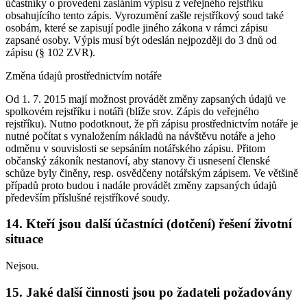
účastníky o provedení zasláním výpisu z veřejného rejstříku
obsahujícího tento zápis. Vyrozumění zašle rejstříkový soud také
osobám, které se zapisují podle jiného zákona v rámci zápisu
zapsané osoby. Výpis musí být odeslán nejpozději do 3 dnů od
zápisu (§ 102 ZVR).
Změna údajů prostřednictvím notáře
Od 1. 7. 2015 mají možnost provádět změny zapsaných údajů ve
spolkovém rejstříku i notáři (blíže srov. Zápis do veřejného
rejstříku). Nutno podotknout, že při zápisu prostřednictvím notáře je
nutné počítat s vynaložením nákladů na návštěvu notáře a jeho
odměnu v souvislosti se sepsáním notářského zápisu. Přitom
občanský zákoník nestanoví, aby stanovy či usnesení členské
schůze byly činěny, resp. osvědčeny notářským zápisem. Ve většině
případů proto budou i nadále provádět změny zapsaných údajů
především příslušné rejstříkové soudy.
14. Kteří jsou další účastníci (dotčení) řešení životní
situace
Nejsou.
15. Jaké další činnosti jsou po žadateli požadovány