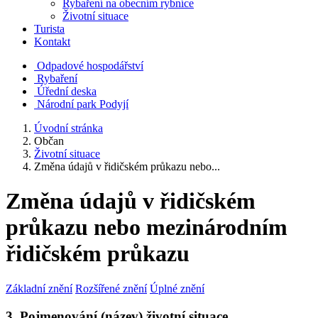
Rybaření na obecním rybníce
Životní situace
Turista
Kontakt
Odpadové hospodářství
Rybaření
Úřední deska
Národní park Podyjí
Úvodní stránka
Občan
Životní situace
Změna údajů v řidičském průkazu nebo...
Změna údajů v řidičském
průkazu nebo mezinárodním
řidičském průkazu
Základní znění
Rozšířené znění
Úplné znění
3. Pojmenování (název) životní situace