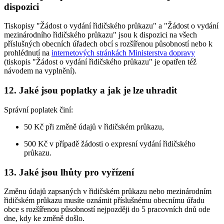
dispozici
Tiskopisy "Žádost o vydání řidičského průkazu" a "Žádost o vydání
mezinárodního řidičského průkazu" jsou k dispozici na všech
příslušných obecních úřadech obcí s rozšířenou působností nebo k
prohlédnutí na
internetových stránkách Ministerstva dopravy
(tiskopis "Žádost o vydání řidičského průkazu" je opatřen též
návodem na vyplnění).
12. Jaké jsou poplatky a jak je lze uhradit
Správní poplatek činí:
50 Kč při změně údajů v řidičském průkazu,
500 Kč v případě žádosti o expresní vydání řidičského
průkazu.
13. Jaké jsou lhůty pro vyřízení
Změnu údajů zapsaných v řidičském průkazu nebo mezinárodním
řidičském průkazu musíte oznámit příslušnému obecnímu úřadu
obce s rozšířenou působností nejpozději do 5 pracovních dnů ode
dne, kdy ke změně došlo.