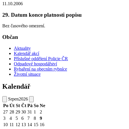
11.10.2006
29. Datum konce platnosti popisu
Bez časového omezení.
Občan
Aktuality
Kalendář akcí
Příslušné oddělení Policie ČR
Odpadové hospodářství
Rybaření na obecním rybníce
Životní situace
Kalendář
Srpen
2026
Po
Út
St
Čt
Pá
So
Ne
27
28
29
30
31
1
2
3
4
5
6
7
8
9
10
11
12
13
14
15
16