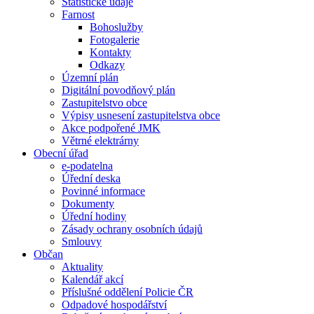
Statistické údaje
Farnost
Bohoslužby
Fotogalerie
Kontakty
Odkazy
Územní plán
Digitální povodňový plán
Zastupitelstvo obce
Výpisy usnesení zastupitelstva obce
Akce podpořené JMK
Větrné elektrárny
Obecní úřad
e-podatelna
Úřední deska
Povinné informace
Dokumenty
Úřední hodiny
Zásady ochrany osobních údajů
Smlouvy
Občan
Aktuality
Kalendář akcí
Příslušné oddělení Policie ČR
Odpadové hospodářství