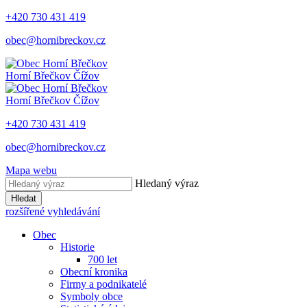
+420 730 431 419
obec@hornibreckov.cz
Horní Břečkov
Čížov
Horní Břečkov
Čížov
+420 730 431 419
obec@hornibreckov.cz
Mapa webu
Hledaný výraz
Hledat
rozšířené vyhledávání
Obec
Historie
700 let
Obecní kronika
Firmy a podnikatelé
Symboly obce