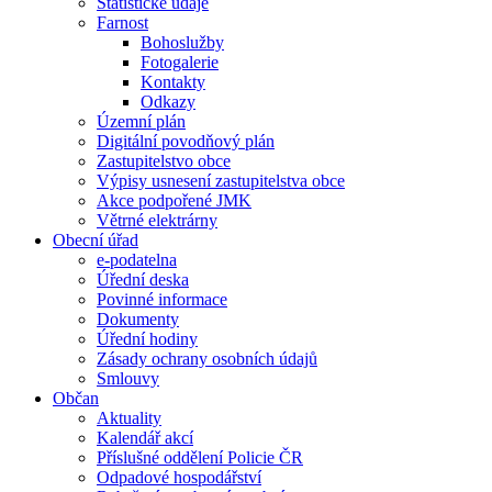
Statistické údaje
Farnost
Bohoslužby
Fotogalerie
Kontakty
Odkazy
Územní plán
Digitální povodňový plán
Zastupitelstvo obce
Výpisy usnesení zastupitelstva obce
Akce podpořené JMK
Větrné elektrárny
Obecní úřad
e-podatelna
Úřední deska
Povinné informace
Dokumenty
Úřední hodiny
Zásady ochrany osobních údajů
Smlouvy
Občan
Aktuality
Kalendář akcí
Příslušné oddělení Policie ČR
Odpadové hospodářství