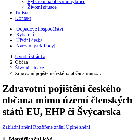
Rybaření na obecním rybníce
Životní situace
Turista
Kontakt
Odpadové hospodářství
Rybaření
Úřední deska
Národní park Podyjí
Úvodní stránka
Občan
Životní situace
Zdravotní pojištění českého občana mimo...
Zdravotní pojištění českého
občana mimo území členských
států EU, EHP či Švýcarska
Základní znění
Rozšířené znění
Úplné znění
1. Identifikační kód