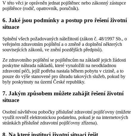
V této věci je oprávněn jednat pojištěnec nebo zákonný zástupce
pojištěnce (rodič, opatrovník, poručník).
6. Jaké jsou podmínky a postup pro řešení životní
situace
Splnění všech požadovaných náležitostí (zákon č. 48/1997 Sb., o
veřejném zdravotním pojištění a o změně a doplnění některých
souvisejících zákonů, ve znění pozdějších předpisů).
Ze zdravotního pojištění se pojištěncům na základě jejich žádosti
poskytne náhrada nákladů, které vynaložili na neodkladnou
zdravotní péči, jejíž potřeba nastala během pobytu v cizině, a to
pouze do výše stanovené pro úhradu takových služeb, pokud by
byly poskytnuty na území České republiky.
7. Jakým způsobem můžete zahájit řešení životní
situace
Osobní návštěvou pobočky příslušné zdravotní pojišťovny (můžete
využít rovněž elektronickou podatelnu, pokud je na internetových
stránkách příslušné zdravotní pojišťovny zřízena).
8. Na které instituci životní situaci řešit