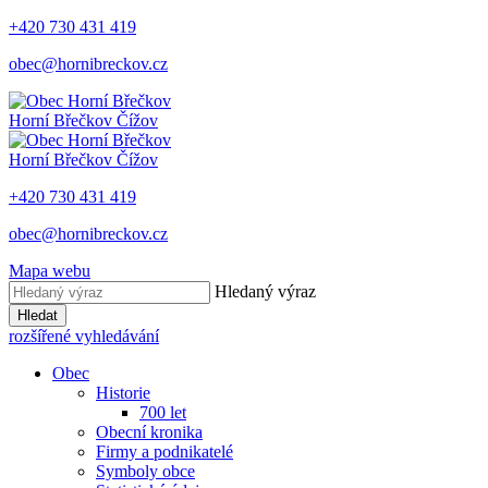
+420 730 431 419
obec@hornibreckov.cz
Horní Břečkov
Čížov
Horní Břečkov
Čížov
+420 730 431 419
obec@hornibreckov.cz
Mapa webu
Hledaný výraz
Hledat
rozšířené vyhledávání
Obec
Historie
700 let
Obecní kronika
Firmy a podnikatelé
Symboly obce