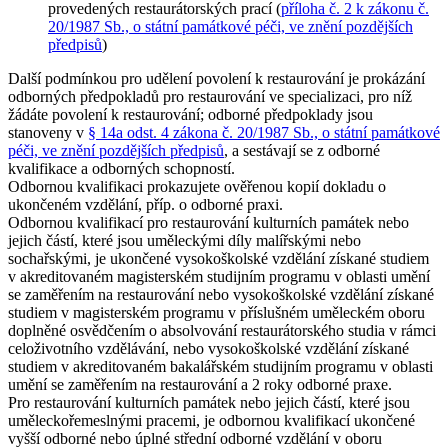
provedených restaurátorských prací (
příloha č. 2 k zákonu č.
20/1987 Sb., o státní památkové péči, ve znění pozdějších
předpisů
)
Další podmínkou pro udělení povolení k restaurování je prokázání
odborných předpokladů pro restaurování ve specializaci, pro níž
žádáte povolení k restaurování; odborné předpoklady jsou
stanoveny v
§ 14a odst. 4 zákona č. 20/1987 Sb., o státní památkové
péči, ve znění pozdějších předpisů
, a sestávají se z odborné
kvalifikace a odborných schopností.
Odbornou kvalifikaci prokazujete ověřenou kopií dokladu o
ukončeném vzdělání, příp. o odborné praxi.
Odbornou kvalifikací pro restaurování kulturních památek nebo
jejich částí, které jsou
uměleckými díly malířskými nebo
sochařskými
, je ukončené vysokoškolské vzdělání získané studiem
v akreditovaném magisterském studijním programu v oblasti umění
se zaměřením na restaurování nebo vysokoškolské vzdělání získané
studiem v magisterském programu v příslušném uměleckém oboru
doplněné osvědčením o absolvování restaurátorského studia v rámci
celoživotního vzdělávání, nebo vysokoškolské vzdělání získané
studiem v akreditovaném bakalářském studijním programu v oblasti
umění se zaměřením na restaurování a 2 roky odborné praxe.
Pro restaurování kulturních památek nebo jejich částí, které jsou
uměleckořemeslnými pracemi
, je odbornou kvalifikací ukončené
vyšší odborné nebo úplné střední odborné vzdělání v oboru