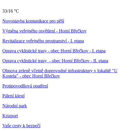
33/16 °C
Novostavba komunikace pro pěší
Výměna veřejného osvětlení - Horní Břečkov
Revitalizace veřejného prostranství - I. etapa
Oprava cyklistické trasy - obec Horní Břečkov - I. etapa
Oprava cyklistické trasy - obec Horní Břečkov - II. etapa
Obnova zeleně včetně doprovodné infrastruktury v lokalitě "U
Kostela" - obec Horní Břečkov
Protipovodňová opatření
Pálení klestí
Národní park
Krizport
Vaše cesty k bezpečí