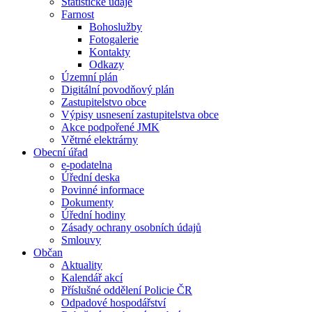
Statistické údaje
Farnost
Bohoslužby
Fotogalerie
Kontakty
Odkazy
Územní plán
Digitální povodňový plán
Zastupitelstvo obce
Výpisy usnesení zastupitelstva obce
Akce podpořené JMK
Větrné elektrárny
Obecní úřad
e-podatelna
Úřední deska
Povinné informace
Dokumenty
Úřední hodiny
Zásady ochrany osobních údajů
Smlouvy
Občan
Aktuality
Kalendář akcí
Příslušné oddělení Policie ČR
Odpadové hospodářství