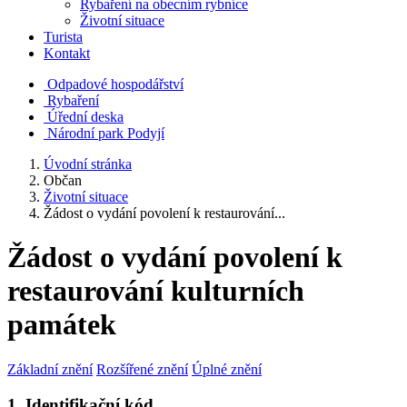
Rybaření na obecním rybníce
Životní situace
Turista
Kontakt
Odpadové hospodářství
Rybaření
Úřední deska
Národní park Podyjí
Úvodní stránka
Občan
Životní situace
Žádost o vydání povolení k restaurování...
Žádost o vydání povolení k
restaurování kulturních
památek
Základní znění
Rozšířené znění
Úplné znění
1. Identifikační kód