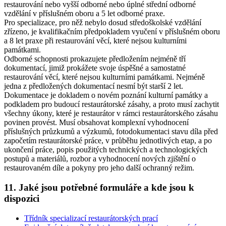
restaurování nebo vyšší odborné nebo úplné střední odborné
vzdělání v příslušném oboru a 5 let odborné praxe.
Pro
specializace
, pro něž nebylo dosud středoškolské vzdělání
zřízeno, je kvalifikačním předpokladem vyučení v příslušném oboru
a 8 let praxe při restaurování věcí, které nejsou kulturními
památkami.
Odborné schopnosti prokazujete předložením nejméně tří
dokumentací, jimiž prokážete svoje úspěšné a samostatné
restaurování věcí, které nejsou kulturními památkami. Nejméně
jedna z předložených dokumentací nesmí být starší 2 let.
Dokumentace je dokladem o novém poznání kulturní památky a
podkladem pro budoucí restaurátorské zásahy, a proto musí zachytit
všechny úkony, které je restaurátor v rámci restaurátorského zásahu
povinen provést. Musí obsahovat komplexní vyhodnocení
příslušných průzkumů a výzkumů, fotodokumentaci stavu díla před
započetím restaurátorské práce, v průběhu jednotlivých etap, a po
ukončení práce, popis použitých technických a technologických
postupů a materiálů, rozbor a vyhodnocení nových zjištění o
restaurovaném díle a pokyny pro jeho další ochranný režim.
11. Jaké jsou potřebné formuláře a kde jsou k
dispozici
Třídník specializací restaurátorských prací