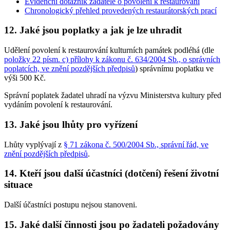
Evidenční dotazník žadatele o povolení k restaurování
Chronologický přehled provedených restaurátorských prací
12. Jaké jsou poplatky a jak je lze uhradit
Udělení povolení k restaurování kulturních památek podléhá (dle
položky 22 písm. c) přílohy k zákonu č. 634/2004 Sb., o správních
poplatcích, ve znění pozdějších předpisů
) správnímu poplatku ve
výši 500 Kč.
Správní poplatek žadatel uhradí na výzvu Ministerstva kultury před
vydáním povolení k restaurování.
13. Jaké jsou lhůty pro vyřízení
Lhůty vyplývají z
§ 71 zákona č. 500/2004 Sb., správní řád, ve
znění pozdějších předpisů
.
14. Kteří jsou další účastníci (dotčení) řešení životní
situace
Další účastníci postupu nejsou stanoveni.
15. Jaké další činnosti jsou po žadateli požadovány