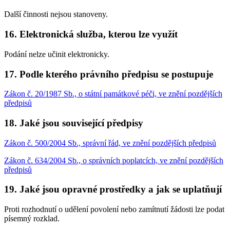
Další činnosti nejsou stanoveny.
16. Elektronická služba, kterou lze využít
Podání nelze učinit elektronicky.
17. Podle kterého právního předpisu se postupuje
Zákon č. 20/1987 Sb., o státní památkové péči, ve znění pozdějších
předpisů
18. Jaké jsou související předpisy
Zákon č. 500/2004 Sb., správní řád, ve znění pozdějších předpisů
Zákon č. 634/2004 Sb., o správních poplatcích, ve znění pozdějších
předpisů
19. Jaké jsou opravné prostředky a jak se uplatňují
Proti rozhodnutí o udělení povolení nebo zamítnutí žádosti lze podat
písemný rozklad.