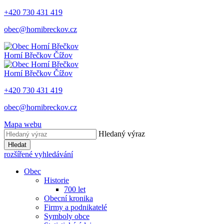
+420 730 431 419
obec@hornibreckov.cz
Horní Břečkov
Čížov
Horní Břečkov
Čížov
+420 730 431 419
obec@hornibreckov.cz
Mapa webu
Hledaný výraz
Hledat
rozšířené vyhledávání
Obec
Historie
700 let
Obecní kronika
Firmy a podnikatelé
Symboly obce