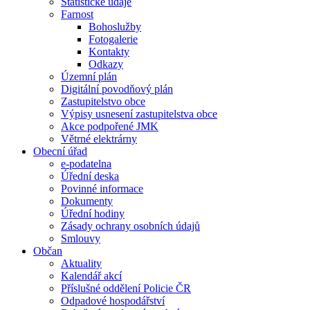
Statistické údaje
Farnost
Bohoslužby
Fotogalerie
Kontakty
Odkazy
Územní plán
Digitální povodňový plán
Zastupitelstvo obce
Výpisy usnesení zastupitelstva obce
Akce podpořené JMK
Větrné elektrárny
Obecní úřad
e-podatelna
Úřední deska
Povinné informace
Dokumenty
Úřední hodiny
Zásady ochrany osobních údajů
Smlouvy
Občan
Aktuality
Kalendář akcí
Příslušné oddělení Policie ČR
Odpadové hospodářství