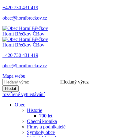
+420 730 431 419
obec@hornibreckov.cz
Horní Břečkov
Čížov
Horní Břečkov
Čížov
+420 730 431 419
obec@hornibreckov.cz
Mapa webu
Hledaný výraz
Hledat
rozšířené vyhledávání
Obec
Historie
700 let
Obecní kronika
Firmy a podnikatelé
Symboly obce