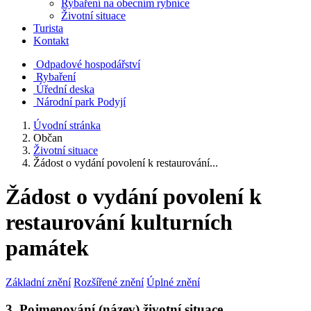
Rybaření na obecním rybníce
Životní situace
Turista
Kontakt
Odpadové hospodářství
Rybaření
Úřední deska
Národní park Podyjí
Úvodní stránka
Občan
Životní situace
Žádost o vydání povolení k restaurování...
Žádost o vydání povolení k
restaurování kulturních
památek
Základní znění
Rozšířené znění
Úplné znění
3. Pojmenování (název) životní situace