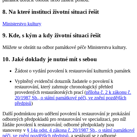
8. Na které instituci životní situaci řešit
Ministerstvo kultury
9. Kde, s kým a kdy životní situaci řešit
Můžete se obrátit na odbor památkové péče Ministerstva kultury.
10. Jaké doklady je nutné mít s sebou
Žádost o vydání povolení k restaurování kulturních památek
Vyplněný evidenční dotazník žadatele o povolení k
restaurování, který zahrnuje chronologický přehled
provedených restaurátorských prací (
příloha č. 2 k zákonu č.
20/1987 Sb., o státní památkové péči, ve znění pozdějších
předpisů
)
Další podmínkou pro udělení povolení k restaurování je prokázání
odborných předpokladů pro restaurování ve specializaci, pro níž
žádáte povolení k restaurování; odborné předpoklady jsou
stanoveny v
§ 14a odst. 4 zákona č. 20/1987 Sb., o státní památkové
péči, ve znění pozdějších předpisů
, a sestávají se z odborné