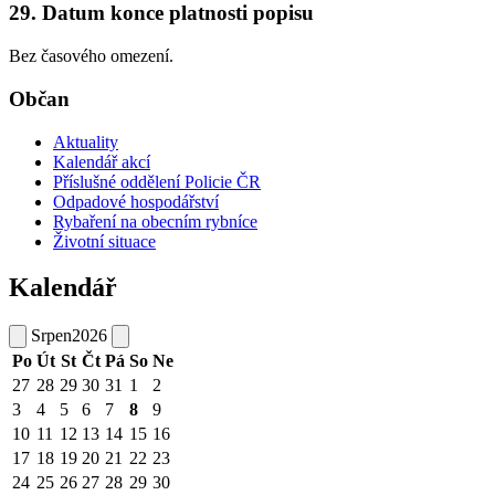
29. Datum konce platnosti popisu
Bez časového omezení.
Občan
Aktuality
Kalendář akcí
Příslušné oddělení Policie ČR
Odpadové hospodářství
Rybaření na obecním rybníce
Životní situace
Kalendář
Srpen
2026
Po
Út
St
Čt
Pá
So
Ne
27
28
29
30
31
1
2
3
4
5
6
7
8
9
10
11
12
13
14
15
16
17
18
19
20
21
22
23
24
25
26
27
28
29
30