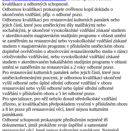
kvalifikace a odborných schopností.
Odbornou kvalifikaci prokazujete ověřenou kopií dokladu o
ukončeném vzdělání, příp. o odborné praxi.
Odbornou kvalifikací pro restaurování kulturních památek nebo
jejich částí, které jsou
uměleckými díly malířskými nebo
sochařskými
, je ukončené vysokoškolské vzdělání získané studiem
v akreditovaném magisterském studijním programu v oblasti umění
se zaměřením na restaurování nebo vysokoškolské vzdělání získané
studiem v magisterském programu v příslušném uměleckém oboru
doplněné osvědčením o absolvování restaurátorského studia v rámci
celoživotního vzdělávání, nebo vysokoškolské vzdělání získané
studiem v akreditovaném bakalářském studijním programu v oblasti
umění se zaměřením na restaurování a 2 roky odborné praxe.
Pro restaurování kulturních památek nebo jejich částí, které jsou
uměleckořemeslnými pracemi
, je odbornou kvalifikací ukončené
vyšší odborné nebo úplné střední odborné vzdělání v oboru
restaurování nebo vyšší odborné nebo úplné střední odborné
vzdělání v příslušném oboru a 5 let odborné praxe.
Pro
specializace
, pro něž nebylo dosud středoškolské vzdělání
zřízeno, je kvalifikačním předpokladem vyučení v příslušném oboru
a 8 let praxe při restaurování věcí, které nejsou kulturními
památkami.
Odborné schopnosti prokazujete předložením nejméně tří
dokumentací, jimiž prokážete svoje úspěšné a samostatné
restaurování věcí, které nejsou kulturními památkami. Nejméně