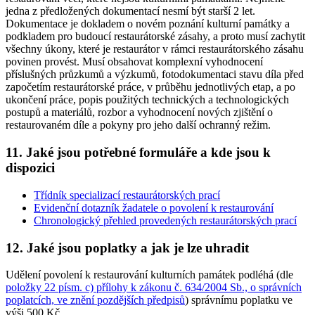
jedna z předložených dokumentací nesmí být starší 2 let.
Dokumentace je dokladem o novém poznání kulturní památky a
podkladem pro budoucí restaurátorské zásahy, a proto musí zachytit
všechny úkony, které je restaurátor v rámci restaurátorského zásahu
povinen provést. Musí obsahovat komplexní vyhodnocení
příslušných průzkumů a výzkumů, fotodokumentaci stavu díla před
započetím restaurátorské práce, v průběhu jednotlivých etap, a po
ukončení práce, popis použitých technických a technologických
postupů a materiálů, rozbor a vyhodnocení nových zjištění o
restaurovaném díle a pokyny pro jeho další ochranný režim.
11. Jaké jsou potřebné formuláře a kde jsou k
dispozici
Třídník specializací restaurátorských prací
Evidenční dotazník žadatele o povolení k restaurování
Chronologický přehled provedených restaurátorských prací
12. Jaké jsou poplatky a jak je lze uhradit
Udělení povolení k restaurování kulturních památek podléhá (dle
položky 22 písm. c) přílohy k zákonu č. 634/2004 Sb., o správních
poplatcích, ve znění pozdějších předpisů
) správnímu poplatku ve
výši 500 Kč.