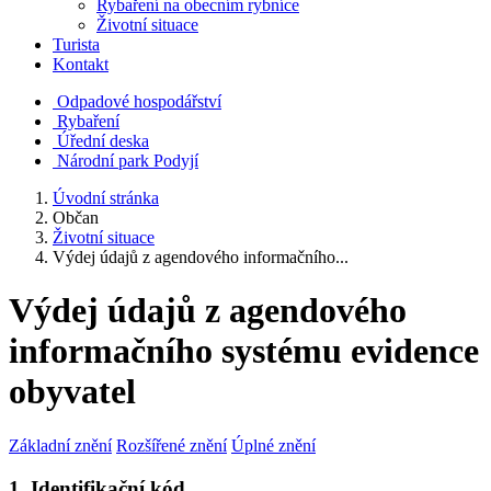
Rybaření na obecním rybníce
Životní situace
Turista
Kontakt
Odpadové hospodářství
Rybaření
Úřední deska
Národní park Podyjí
Úvodní stránka
Občan
Životní situace
Výdej údajů z agendového informačního...
Výdej údajů z agendového
informačního systému evidence
obyvatel
Základní znění
Rozšířené znění
Úplné znění
1. Identifikační kód