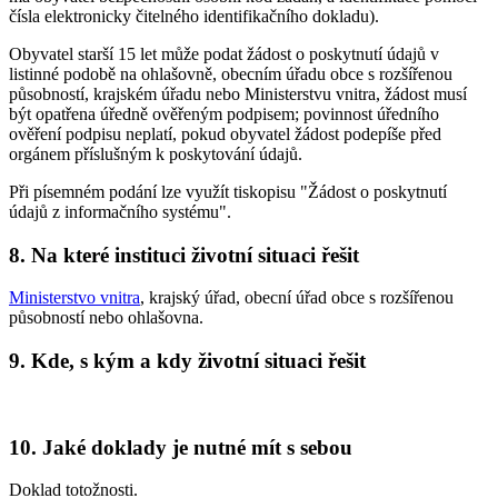
čísla elektronicky čitelného identifikačního dokladu).
Obyvatel starší 15 let může podat žádost o poskytnutí údajů v
listinné podobě na ohlašovně, obecním úřadu obce s rozšířenou
působností, krajském úřadu nebo Ministerstvu vnitra, žádost musí
být opatřena úředně ověřeným podpisem; povinnost úředního
ověření podpisu neplatí, pokud obyvatel žádost podepíše před
orgánem příslušným k poskytování údajů.
Při písemném podání lze využít tiskopisu "Žádost o poskytnutí
údajů z informačního systému".
8. Na které instituci životní situaci řešit
Ministerstvo vnitra
, krajský úřad, obecní úřad obce s rozšířenou
působností nebo ohlašovna.
9. Kde, s kým a kdy životní situaci řešit
10. Jaké doklady je nutné mít s sebou
Doklad totožnosti.