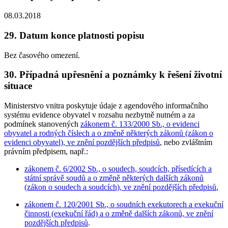
08.03.2018
29. Datum konce platnosti popisu
Bez časového omezení.
30. Případná upřesnění a poznámky k řešení životní
situace
Ministerstvo vnitra poskytuje údaje z agendového informačního
systému evidence obyvatel v rozsahu nezbytně nutném a za
podmínek stanovených
zákonem č. 133/2000 Sb., o evidenci
obyvatel a rodných číslech a o změně některých zákonů (zákon o
evidenci obyvatel), ve znění pozdějších předpisů
, nebo zvláštním
právním předpisem, např.:
zákonem č. 6/2002 Sb., o soudech, soudcích, přísedících a
státní správě soudů a o změně některých dalších zákonů
(zákon o soudech a soudcích), ve znění pozdějších předpisů
,
zákonem č. 120/2001 Sb., o soudních exekutorech a exekuční
činnosti (exekuční řád) a o změně dalších zákonů, ve znění
pozdějších předpisů
.