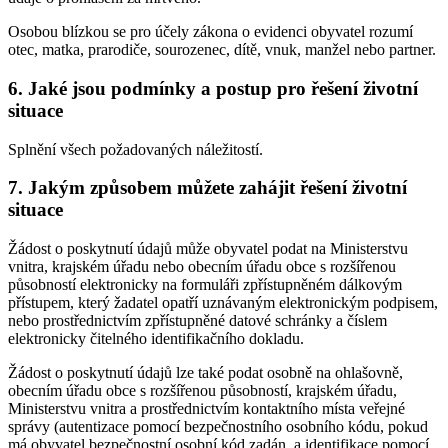
Osobou blízkou se pro účely zákona o evidenci obyvatel rozumí
otec, matka, prarodiče, sourozenec, dítě, vnuk, manžel nebo partner.
6. Jaké jsou podmínky a postup pro řešení životní
situace
Splnění všech požadovaných náležitostí.
7. Jakým způsobem můžete zahájit řešení životní
situace
Žádost o poskytnutí údajů může obyvatel podat na Ministerstvu
vnitra, krajském úřadu nebo obecním úřadu obce s rozšířenou
působností elektronicky na formuláři zpřístupněném dálkovým
přístupem, který žadatel opatří uznávaným elektronickým podpisem,
nebo prostřednictvím zpřístupněné datové schránky a číslem
elektronicky čitelného identifikačního dokladu.
Žádost o poskytnutí údajů lze také podat osobně na ohlašovně,
obecním úřadu obce s rozšířenou působností, krajském úřadu,
Ministerstvu vnitra a prostřednictvím kontaktního místa veřejné
správy (autentizace pomocí bezpečnostního osobního kódu, pokud
má obyvatel bezpečnostní osobní kód zadán, a identifikace pomocí