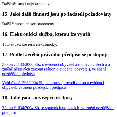
Další účastníci nejsou stanoveni.
15. Jaké další činnosti jsou po žadateli požadovány
Další činnosti nejsou stanoveny.
16. Elektronická služba, kterou lze využít
Tuto situaci lze řešit elektronicky.
17. Podle kterého právního předpisu se postupuje
Zákon č. 133/2000 Sb., o evidenci obyvatel a rodných číslech a o
změně některých zákonů (zákon o evidenci obyvatel), ve znění
pozdějších předpisů
Vyhláška č. 296/2004 Sb., kterou se provádí zákon o evidenci
obyvatel, ve znění pozdějších předpisů
18. Jaké jsou související předpisy
Zákon č. 634/2004 Sb., o správních poplatcích, ve znění pozdějších
předpisů