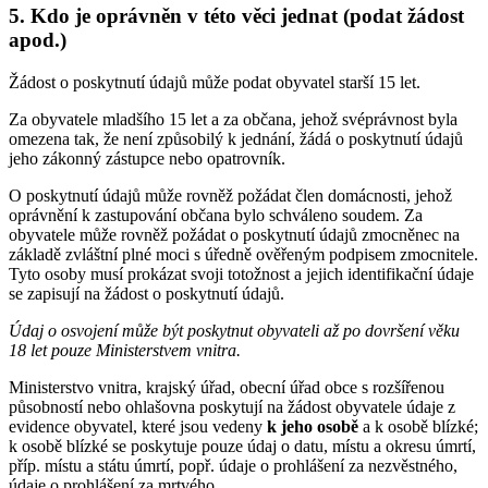
5. Kdo je oprávněn v této věci jednat (podat žádost
apod.)
Žádost o poskytnutí údajů může podat obyvatel starší 15 let.
Za obyvatele mladšího 15 let a za občana, jehož svéprávnost byla
omezena tak, že není způsobilý k jednání, žádá o poskytnutí údajů
jeho zákonný zástupce nebo opatrovník.
O poskytnutí údajů může rovněž požádat člen domácnosti, jehož
oprávnění k zastupování občana bylo schváleno soudem. Za
obyvatele může rovněž požádat o poskytnutí údajů zmocněnec na
základě zvláštní plné moci s úředně ověřeným podpisem zmocnitele.
Tyto osoby musí prokázat svoji totožnost a jejich identifikační údaje
se zapisují na žádost o poskytnutí údajů.
Údaj o osvojení může být poskytnut obyvateli až po dovršení věku
18 let pouze Ministerstvem vnitra.
Ministerstvo vnitra, krajský úřad, obecní úřad obce s rozšířenou
působností nebo ohlašovna poskytují na žádost obyvatele údaje z
evidence obyvatel, které jsou vedeny
k jeho osobě
a k osobě blízké;
k osobě blízké se poskytuje pouze údaj o datu, místu a okresu úmrtí,
příp. místu a státu úmrtí, popř. údaje o prohlášení za nezvěstného,
údaje o prohlášení za mrtvého.