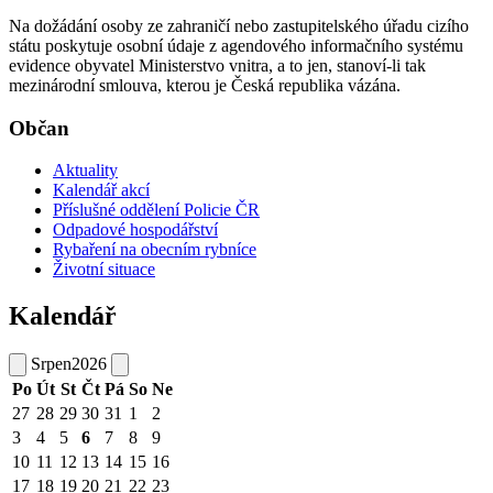
Na dožádání osoby ze zahraničí nebo zastupitelského úřadu cizího
státu poskytuje osobní údaje z agendového informačního systému
evidence obyvatel Ministerstvo vnitra, a to jen, stanoví-li tak
mezinárodní smlouva, kterou je Česká republika vázána.
Občan
Aktuality
Kalendář akcí
Příslušné oddělení Policie ČR
Odpadové hospodářství
Rybaření na obecním rybníce
Životní situace
Kalendář
Srpen
2026
Po
Út
St
Čt
Pá
So
Ne
27
28
29
30
31
1
2
3
4
5
6
7
8
9
10
11
12
13
14
15
16
17
18
19
20
21
22
23