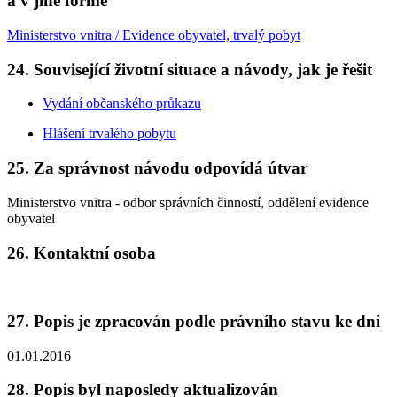
a v jiné formě
Ministerstvo vnitra / Evidence obyvatel, trvalý pobyt
24. Související životní situace a návody, jak je řešit
Vydání občanského průkazu
Hlášení trvalého pobytu
25. Za správnost návodu odpovídá útvar
Ministerstvo vnitra - odbor správních činností, oddělení evidence
obyvatel
26. Kontaktní osoba
27. Popis je zpracován podle právního stavu ke dni
01.01.2016
28. Popis byl naposledy aktualizován