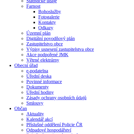
Statistické údaje
Farnost
Bohoslužby
Fotogalerie
Kontakty
Odkazy
Územní plán
Digitální povodňový plán
Zastupitelstvo obce
Výpisy usnesení zastupitelstva obce
Akce podpořené JMK
Větrné elektrárny
Obecní úřad
e-podatelna
Úřední deska
Povinné informace
Dokumenty
Úřední hodiny
Zásady ochrany osobních údajů
Smlouvy
Občan
Aktuality
Kalendář akcí
Příslušné oddělení Policie ČR
Odpadové hospodářství