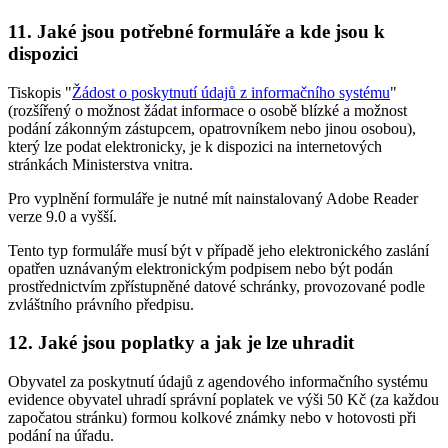
11. Jaké jsou potřebné formuláře a kde jsou k
dispozici
Tiskopis "
Žádost o poskytnutí údajů z informačního systému
"
(rozšířený o možnost žádat informace o osobě blízké a možnost
podání zákonným zástupcem, opatrovníkem nebo jinou osobou),
který lze podat elektronicky, je k dispozici na internetových
stránkách Ministerstva vnitra.
Pro vyplnění formuláře je nutné mít nainstalovaný Adobe Reader
verze 9.0 a vyšší.
Tento typ formuláře musí být v případě jeho elektronického zaslání
opatřen uznávaným elektronickým podpisem nebo být podán
prostřednictvím zpřístupněné datové schránky, provozované podle
zvláštního právního předpisu.
12. Jaké jsou poplatky a jak je lze uhradit
Obyvatel za poskytnutí údajů z agendového informačního systému
evidence obyvatel uhradí správní poplatek ve výši 50 Kč (za každou
započatou stránku) formou kolkové známky nebo v hotovosti při
podání na úřadu.