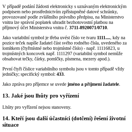
V případě podání žádosti elektronicky s uznávaným elektronickým
podpisem nebo prostřednictvím zpřístupněné datové schránky,
provozované podle zvláštního právního předpisu, na Ministerstvo
vnitra lze správní poplatek uhradit bezhotovostní platbou na
příjmový účet Ministerstva vnitra č.
3711-8920071/0710
.
Jako variabilní symbol je třeba uvést číslo ve tvaru
1111....
, kdy na
pozice teček napíše žadatel část svého rodného čísla, uvedeného za
lomítkem (čtyřmístné nebo trojmístné číslo) - např. 11116823, u
trojmístných koncovek např. 1111297 (variabilní symbol nemůže
obsahovat tečky, čárky, pomlčky, písmena, mezery apod.).
První čtyři číslice variabilního symbolu jsou v tomto případě vždy
jedničky; specifický symbol:
433
.
Jako zpráva pro příjemce se uvede
jméno a příjmení žadatele
.
13. Jaké jsou lhůty pro vyřízení
Lhůty pro vyřízení nejsou stanoveny.
14. Kteří jsou další účastníci (dotčení) řešení životní
situace