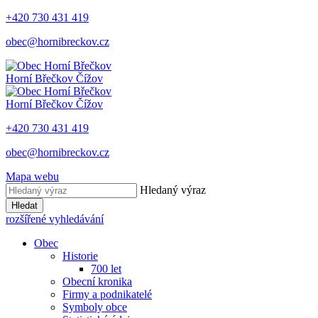
+420 730 431 419
obec@hornibreckov.cz
Horní Břečkov
Čížov
Horní Břečkov
Čížov
+420 730 431 419
obec@hornibreckov.cz
Mapa webu
Hledaný výraz
Hledat
rozšířené vyhledávání
Obec
Historie
700 let
Obecní kronika
Firmy a podnikatelé
Symboly obce