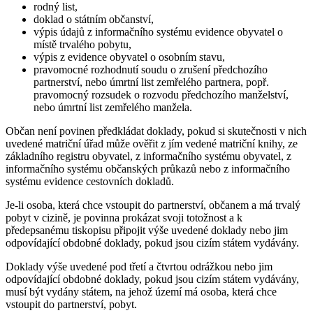
rodný list,
doklad o státním občanství,
výpis údajů z informačního systému evidence obyvatel o
místě trvalého pobytu,
výpis z evidence obyvatel o osobním stavu,
pravomocné rozhodnutí soudu o zrušení předchozího
partnerství, nebo úmrtní list zemřelého partnera, popř.
pravomocný rozsudek o rozvodu předchozího manželství,
nebo úmrtní list zemřelého manžela.
Občan není povinen předkládat doklady, pokud si skutečnosti v nich
uvedené matriční úřad může ověřit z jím vedené matriční knihy, ze
základního registru obyvatel, z informačního systému obyvatel, z
informačního systému občanských průkazů nebo z informačního
systému evidence cestovních dokladů.
Je-li osoba, která chce vstoupit do partnerství, občanem a má trvalý
pobyt v cizině, je povinna prokázat svoji totožnost a k
předepsanému tiskopisu připojit výše uvedené doklady nebo jim
odpovídající obdobné doklady, pokud jsou cizím státem vydávány.
Doklady výše uvedené pod třetí a čtvrtou odrážkou nebo jim
odpovídající obdobné doklady, pokud jsou cizím státem vydávány,
musí být vydány státem, na jehož území má osoba, která chce
vstoupit do partnerství, pobyt.