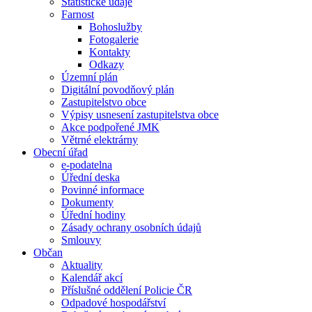
Statistické údaje
Farnost
Bohoslužby
Fotogalerie
Kontakty
Odkazy
Územní plán
Digitální povodňový plán
Zastupitelstvo obce
Výpisy usnesení zastupitelstva obce
Akce podpořené JMK
Větrné elektrárny
Obecní úřad
e-podatelna
Úřední deska
Povinné informace
Dokumenty
Úřední hodiny
Zásady ochrany osobních údajů
Smlouvy
Občan
Aktuality
Kalendář akcí
Příslušné oddělení Policie ČR
Odpadové hospodářství