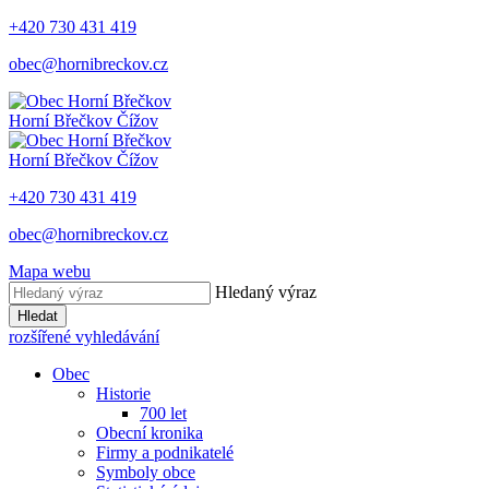
+420 730 431 419
obec@hornibreckov.cz
Horní Břečkov
Čížov
Horní Břečkov
Čížov
+420 730 431 419
obec@hornibreckov.cz
Mapa webu
Hledaný výraz
Hledat
rozšířené vyhledávání
Obec
Historie
700 let
Obecní kronika
Firmy a podnikatelé
Symboly obce