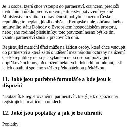
Je-li osoba, která chce vstoupit do partnerství, cizincem, předloží
matričnímu úřadu před vznikem partnerství potvrzení vydané
Ministerstvem vnitra o oprávněnosti pobytu na území České
republiky; to neplatí, jde-li o občana Evropské unie, občana jiného
smluvního státu Dohody o Evropském hospodářském prostoru,
nebo jeho rodinné příslušníky; toto potvrzení nesmí být ke dni
vzniku partnerství starší 7 pracovních dnů.
Registrující matriční úřad může na žádost osoby, která chce vstoupit
do partnerství a která žádá o udělení mezinárodní ochrany na území
České republiky nebo je azylantem nebo osobou požívající
doplňkové ochrany, předložení některých dokladů prominout, je-li
jejich opatření spojeno s těžko překonatelnou překážkou.
11. Jaké jsou potřebné formuláře a kde jsou k
dispozici
"Dotazník k registrovanému partnerství", který je k dispozici na
registrujících matričních úřadech.
12. Jaké jsou poplatky a jak je lze uhradit
Poplatky: