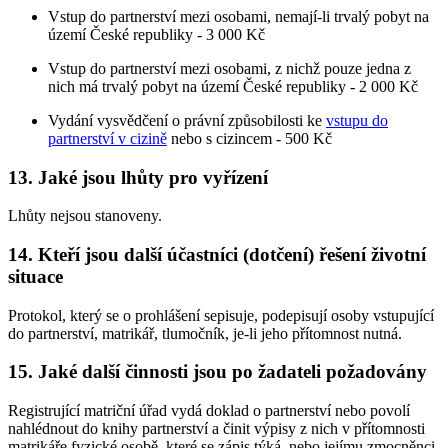
Vstup do partnerství mezi osobami, nemají-li trvalý pobyt na
území České republiky - 3 000 Kč
Vstup do partnerství mezi osobami, z nichž pouze jedna z
nich má trvalý pobyt na území České republiky - 2 000 Kč
Vydání vysvědčení o právní způsobilosti ke
vstupu do
partnerství v cizině
nebo s cizincem - 500 Kč
13. Jaké jsou lhůty pro vyřízení
Lhůty nejsou stanoveny.
14. Kteří jsou další účastníci (dotčení) řešení životní
situace
Protokol, který se o prohlášení sepisuje, podepisují osoby vstupující
do partnerství, matrikář, tlumočník, je-li jeho přítomnost nutná.
15. Jaké další činnosti jsou po žadateli požadovány
Registrující matriční úřad vydá doklad o partnerství nebo povolí
nahlédnout do knihy partnerství a činit výpisy z nich v přítomnosti
matrikáře fyzické osobě, které se zápis týká, nebo jejímu zmocněnci.