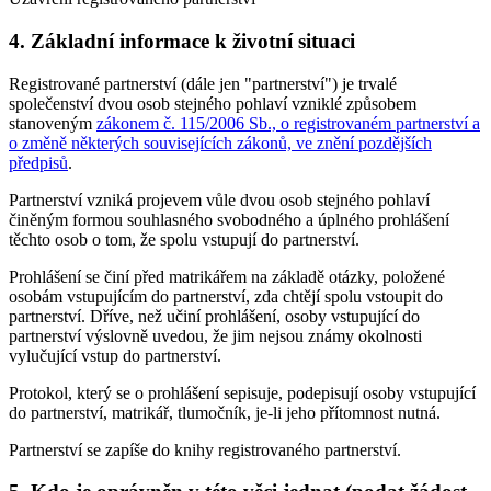
4. Základní informace k životní situaci
Registrované partnerství (dále jen "partnerství") je trvalé
společenství dvou osob stejného pohlaví vzniklé způsobem
stanoveným
zákonem č. 115/2006 Sb., o registrovaném partnerství a
o změně některých souvisejících zákonů, ve znění pozdějších
předpisů
.
Partnerství vzniká projevem vůle dvou osob stejného pohlaví
činěným formou souhlasného svobodného a úplného prohlášení
těchto osob o tom, že spolu vstupují do partnerství.
Prohlášení se činí před matrikářem na základě otázky, položené
osobám vstupujícím do partnerství, zda chtějí spolu vstoupit do
partnerství. Dříve, než učiní prohlášení, osoby vstupující do
partnerství výslovně uvedou, že jim nejsou známy okolnosti
vylučující vstup do partnerství.
Protokol, který se o prohlášení sepisuje, podepisují osoby vstupující
do partnerství, matrikář, tlumočník, je-li jeho přítomnost nutná.
Partnerství se zapíše do knihy registrovaného partnerství.