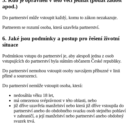
5. Kdo je oprávněn v této věci jednat (podat žádost
apod.)
Do partnerství může vstoupit každý, komu to zákon nezakazuje.
Partnerem se rozumí osoba, která uzavřela partnerství.
6. Jaké jsou podmínky a postup pro řešení životní
situace
Podmínkou vstupu do partnerství je, aby alespoň jedna z osob
vstupujících do partnerství byla státním občanem České republiky.
Do partnerství nemohou vstoupit osoby navzájem příbuzné v linii
přímé a sourozenci.
Do partnerství nemůže vstoupit osoba, která:
nedosáhla věku 18 let,
má omezenou svéprávnost v této oblasti, nebo
již dříve uzavřela manželství nebo která již dříve vstoupila do
partnerství anebo do obdobného svazku osob stejného pohlaví
v zahraničí, a její manželství nebo partnerství anebo obdobný
svazek trvá.