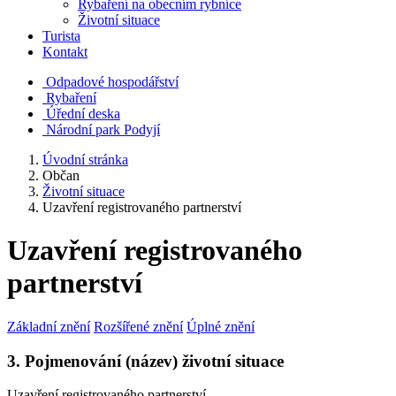
Rybaření na obecním rybníce
Životní situace
Turista
Kontakt
Odpadové hospodářství
Rybaření
Úřední deska
Národní park Podyjí
Úvodní stránka
Občan
Životní situace
Uzavření registrovaného partnerství
Uzavření registrovaného
partnerství
Základní znění
Rozšířené znění
Úplné znění
3. Pojmenování (název) životní situace
Uzavření registrovaného partnerství