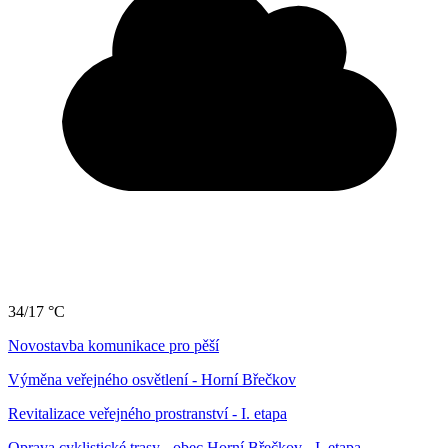
34/17 °C
Novostavba komunikace pro pěší
Výměna veřejného osvětlení - Horní Břečkov
Revitalizace veřejného prostranství - I. etapa
Oprava cyklistické trasy - obec Horní Břečkov - I. etapa