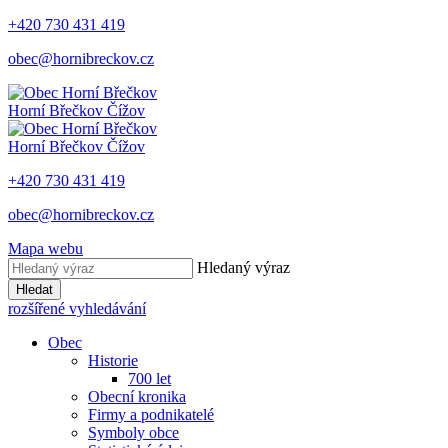
+420 730 431 419
obec@hornibreckov.cz
Horní Břečkov
Čížov
Horní Břečkov
Čížov
+420 730 431 419
obec@hornibreckov.cz
Mapa webu
Hledaný výraz
Hledat
rozšířené vyhledávání
Obec
Historie
700 let
Obecní kronika
Firmy a podnikatelé
Symboly obce