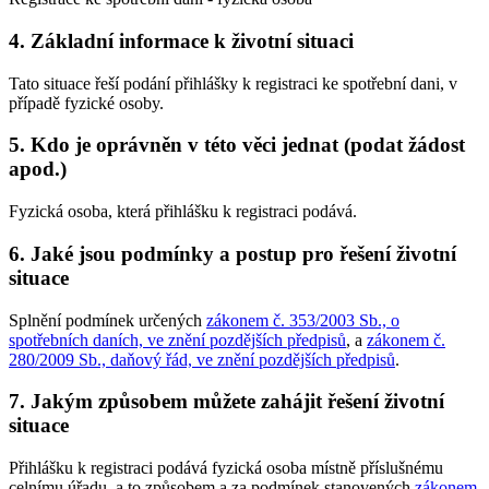
4. Základní informace k životní situaci
Tato situace řeší podání přihlášky k registraci ke spotřební dani, v
případě fyzické osoby.
5. Kdo je oprávněn v této věci jednat (podat žádost
apod.)
Fyzická osoba, která přihlášku k registraci podává.
6. Jaké jsou podmínky a postup pro řešení životní
situace
Splnění podmínek určených
zákonem č. 353/2003 Sb., o
spotřebních daních, ve znění pozdějších předpisů
, a
zákonem č.
280/2009 Sb., daňový řád, ve znění pozdějších předpisů
.
7. Jakým způsobem můžete zahájit řešení životní
situace
Přihlášku k registraci podává fyzická osoba místně příslušnému
celnímu úřadu, a to způsobem a za podmínek stanovených
zákonem