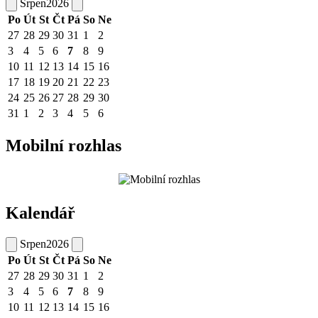
Srpen
2026
Po
Út
St
Čt
Pá
So
Ne
27
28
29
30
31
1
2
3
4
5
6
7
8
9
10
11
12
13
14
15
16
17
18
19
20
21
22
23
24
25
26
27
28
29
30
31
1
2
3
4
5
6
Mobilní rozhlas
Kalendář
Srpen
2026
Po
Út
St
Čt
Pá
So
Ne
27
28
29
30
31
1
2
3
4
5
6
7
8
9
10
11
12
13
14
15
16