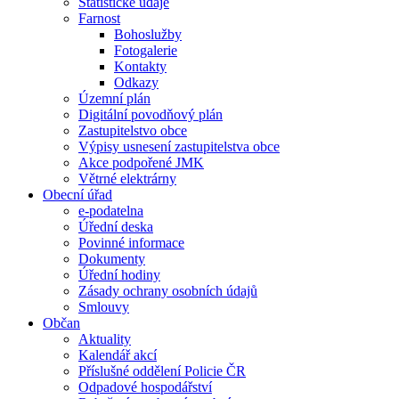
Statistické údaje
Farnost
Bohoslužby
Fotogalerie
Kontakty
Odkazy
Územní plán
Digitální povodňový plán
Zastupitelstvo obce
Výpisy usnesení zastupitelstva obce
Akce podpořené JMK
Větrné elektrárny
Obecní úřad
e-podatelna
Úřední deska
Povinné informace
Dokumenty
Úřední hodiny
Zásady ochrany osobních údajů
Smlouvy
Občan
Aktuality
Kalendář akcí
Příslušné oddělení Policie ČR
Odpadové hospodářství