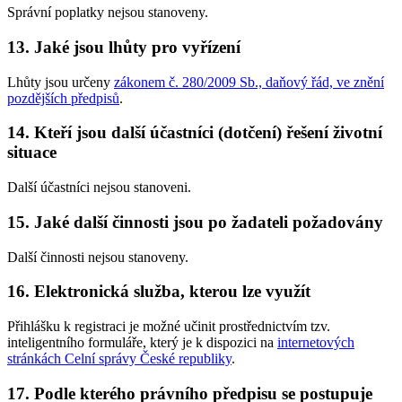
Správní poplatky nejsou stanoveny.
13. Jaké jsou lhůty pro vyřízení
Lhůty jsou určeny
zákonem č. 280/2009 Sb., daňový řád, ve znění
pozdějších předpisů
.
14. Kteří jsou další účastníci (dotčení) řešení životní
situace
Další účastníci nejsou stanoveni.
15. Jaké další činnosti jsou po žadateli požadovány
Další činnosti nejsou stanoveny.
16. Elektronická služba, kterou lze využít
Přihlášku k registraci je možné učinit prostřednictvím tzv.
inteligentního formuláře, který je k dispozici na
internetových
stránkách Celní správy České republiky
.
17. Podle kterého právního předpisu se postupuje