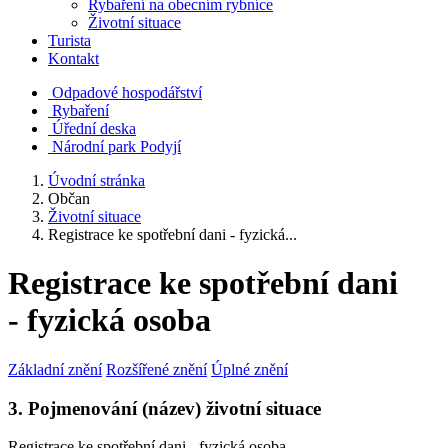
Rybaření na obecním rybníce
Životní situace
Turista
Kontakt
Odpadové hospodářství
Rybaření
Úřední deska
Národní park Podyjí
Úvodní stránka
Občan
Životní situace
Registrace ke spotřební dani - fyzická...
Registrace ke spotřební dani
- fyzická osoba
Základní znění
Rozšířené znění
Úplné znění
3. Pojmenování (název) životní situace
Registrace ke spotřební dani - fyzická osoba