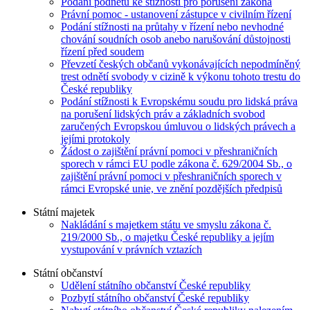
Podání podnětu ke stížnosti pro porušení zákona
Právní pomoc - ustanovení zástupce v civilním řízení
Podání stížnosti na průtahy v řízení nebo nevhodné
chování soudních osob anebo narušování důstojnosti
řízení před soudem
Převzetí českých občanů vykonávajících nepodmíněný
trest odnětí svobody v cizině k výkonu tohoto trestu do
České republiky
Podání stížnosti k Evropskému soudu pro lidská práva
na porušení lidských práv a základních svobod
zaručených Evropskou úmluvou o lidských právech a
jejími protokoly
Žádost o zajištění právní pomoci v přeshraničních
sporech v rámci EU podle zákona č. 629/2004 Sb., o
zajištění právní pomoci v přeshraničních sporech v
rámci Evropské unie, ve znění pozdějších předpisů
Státní majetek
Nakládání s majetkem státu ve smyslu zákona č.
219/2000 Sb., o majetku České republiky a jejím
vystupování v právních vztazích
Státní občanství
Udělení státního občanství České republiky
Pozbytí státního občanství České republiky