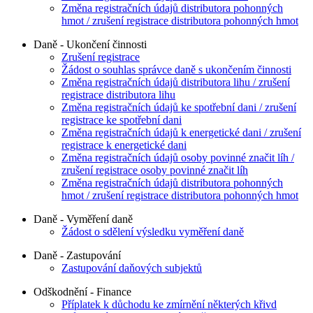
Změna registračních údajů distributora pohonných
hmot / zrušení registrace distributora pohonných hmot
Daně - Ukončení činnosti
Zrušení registrace
Žádost o souhlas správce daně s ukončením činnosti
Změna registračních údajů distributora lihu / zrušení
registrace distributora lihu
Změna registračních údajů ke spotřební dani / zrušení
registrace ke spotřební dani
Změna registračních údajů k energetické dani / zrušení
registrace k energetické dani
Změna registračních údajů osoby povinné značit líh /
zrušení registrace osoby povinné značit líh
Změna registračních údajů distributora pohonných
hmot / zrušení registrace distributora pohonných hmot
Daně - Vyměření daně
Žádost o sdělení výsledku vyměření daně
Daně - Zastupování
Zastupování daňových subjektů
Odškodnění - Finance
Příplatek k důchodu ke zmírnění některých křivd