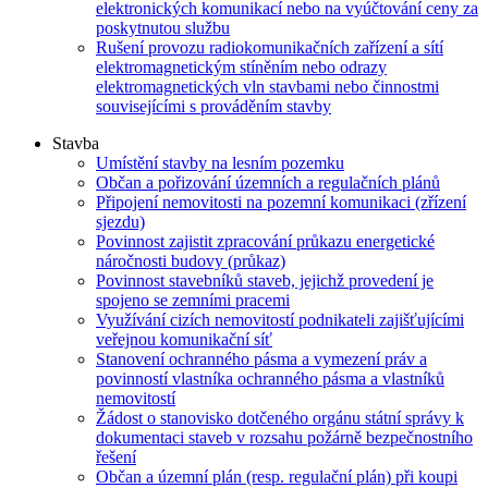
elektronických komunikací nebo na vyúčtování ceny za
poskytnutou službu
Rušení provozu radiokomunikačních zařízení a sítí
elektromagnetickým stíněním nebo odrazy
elektromagnetických vln stavbami nebo činnostmi
souvisejícími s prováděním stavby
Stavba
Umístění stavby na lesním pozemku
Občan a pořizování územních a regulačních plánů
Připojení nemovitosti na pozemní komunikaci (zřízení
sjezdu)
Povinnost zajistit zpracování průkazu energetické
náročnosti budovy (průkaz)
Povinnost stavebníků staveb, jejichž provedení je
spojeno se zemními pracemi
Využívání cizích nemovitostí podnikateli zajišťujícími
veřejnou komunikační síť
Stanovení ochranného pásma a vymezení práv a
povinností vlastníka ochranného pásma a vlastníků
nemovitostí
Žádost o stanovisko dotčeného orgánu státní správy k
dokumentaci staveb v rozsahu požárně bezpečnostního
řešení
Občan a územní plán (resp. regulační plán) při koupi