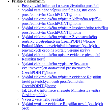
Přístup k informacím
Poskytování informací o stavu životního prostředí
Vydání veřejného výpisu údajů z Registru osob
prostřednictvím CzechPOINT@home
Vydání elektronického výpisu z Veřejného rejstříku
prostřednictvím CzechPOINT@home
Vydání elektronického výpisu z Insolvenčního rejstříku
prostřednictvím CzechPOINT@home
Vydání elektronického výpisu z Živnostenského
rejstříku prostřednictvím CzechPOINT@home
Podání žádosti o zveřejnění informací fyzických a
právnických osob na Portálu veřejné správy
Vydání elektronického opisu z evidence přestupků
Rejstříku trestů
Vydání elektronického výpisu ze Seznamu
kvalifikovaných dodavatelů prostřednictvím
CzechPOINT@home
Vydání elektronického výpisu z evidence Rejstříku
trestů právnických osob prostřednictvím
CzechPOINT@home
Jak žádat o informace z resortu Ministerstva vnitra
České republiky
Výpis z veřejného rejstříku
Vydání výpisu z evidence Rejstříku trestů fyzických
osob