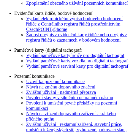
Zpoplatnění obecného užívání pozemních komunikací
Evidenční karta řidiče, bodové hodnocení
Vydání elektronického výpisu bodového hodnocení
řidiče z Centrálního registru řidičů prostřednictvím
CzechPOINT@home
Žádost o výpis z evidenční karty řidiče nebo o výpis z
registru řidičů o záznamech v bodovém hodnocení
Paměťové karty (digitální tachograf)
Vydání paměťové karty řidiče pro digitální tachograf
Vydání paměťové karty vozidla pro digitální tachograf
Vydání paměťové servisní karty pro digitální tachograf
Pozemní komunikace
Uzavírka pozemní komunikace
Návrh na změnu dopravního značení
Zvláštní užívání - nadměrná přeprava
Povolení stavby v silničním ochranném pásmu
Povolení k umístění pevné překážky na pozemní
komunikaci
Návrh na zřízení dopravního zařízení - krátkého
příčného prahu
Zvláštní užívání - reklamní zařízení, stavební práce,
umístění inženýrských sítí, vyhrazené parkovací stání,