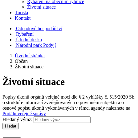
Rybaření na obecním rybníce
Životní situace
Turista
Kontakt
Odpadové hospodářství
Rybaření
Úřední deska
Národní park Podyjí
Úvodní stránka
Občan
Životní situace
Životní situace
Popisy úkonů orgánů veřejné moci dle § 2 vyhlášky č. 515/2020 Sb.
o struktuře informací zveřejňovaných o povinném subjektu a o
osnově popisu úkonů vykonávaných v rámci agendy naleznete na
Portálu veřejné správy
Hledaný výraz:
Hledat