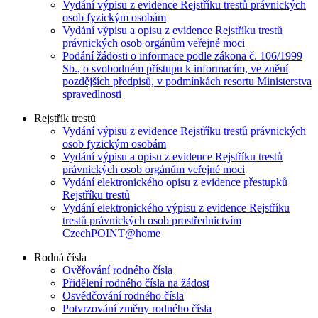
Vydání výpisu z evidence Rejstříku trestů právnických
osob fyzickým osobám
Vydání výpisu a opisu z evidence Rejstříku trestů
právnických osob orgánům veřejné moci
Podání žádosti o informace podle zákona č. 106/1999
Sb., o svobodném přístupu k informacím, ve znění
pozdějších předpisů, v podmínkách resortu Ministerstva
spravedlnosti
Rejstřík trestů
Vydání výpisu z evidence Rejstříku trestů právnických
osob fyzickým osobám
Vydání výpisu a opisu z evidence Rejstříku trestů
právnických osob orgánům veřejné moci
Vydání elektronického opisu z evidence přestupků
Rejstříku trestů
Vydání elektronického výpisu z evidence Rejstříku
trestů právnických osob prostřednictvím
CzechPOINT@home
Rodná čísla
Ověřování rodného čísla
Přidělení rodného čísla na žádost
Osvědčování rodného čísla
Potvrzování změny rodného čísla