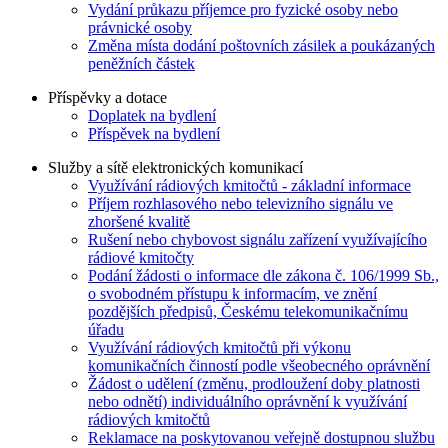
Vydání průkazu příjemce pro fyzické osoby nebo
právnické osoby
Změna místa dodání poštovních zásilek a poukázaných
peněžních částek
Příspěvky a dotace
Doplatek na bydlení
Příspěvek na bydlení
Služby a sítě elektronických komunikací
Využívání rádiových kmitočtů - základní informace
Příjem rozhlasového nebo televizního signálu ve
zhoršené kvalitě
Rušení nebo chybovost signálu zařízení využívajícího
rádiové kmitočty
Podání žádosti o informace dle zákona č. 106/1999 Sb.,
o svobodném přístupu k informacím, ve znění
pozdějších předpisů, Českému telekomunikačnímu
úřadu
Využívání rádiových kmitočtů při výkonu
komunikačních činností podle všeobecného oprávnění
Žádost o udělení (změnu, prodloužení doby platnosti
nebo odnětí) individuálního oprávnění k využívání
rádiových kmitočtů
Reklamace na poskytovanou veřejně dostupnou službu