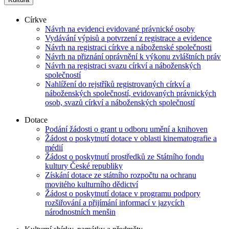
Církve
Návrh na evidenci evidované právnické osoby
Vydávání výpisů a potvrzení z registrace a evidence
Návrh na registraci církve a náboženské společnosti
Návrh na přiznání oprávnění k výkonu zvláštních práv
Návrh na registraci svazu církví a náboženských
společností
Nahlížení do rejstříků registrovaných církví a
náboženských společností, evidovaných právnických
osob, svazů církví a náboženských společností
Dotace
Podání žádosti o grant u odboru umění a knihoven
Žádost o poskytnutí dotace v oblasti kinematografie a
médií
Žádost o poskytnutí prostředků ze Státního fondu
kultury České republiky
Získání dotace ze státního rozpočtu na ochranu
movitého kulturního dědictví
Žádost o poskytnutí dotace v programu podpory
rozšiřování a přijímání informací v jazycích
národnostních menšin