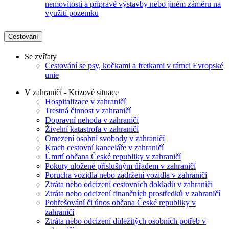
nemovitosti a přípravě výstavby nebo jiném záměru na
využití pozemku
Cestování
Se zvířaty
Cestování se psy, kočkami a fretkami v rámci Evropské
unie
V zahraničí - Krizové situace
Hospitalizace v zahraničí
Trestná činnost v zahraničí
Dopravní nehoda v zahraničí
Živelní katastrofa v zahraničí
Omezení osobní svobody v zahraničí
Krach cestovní kanceláře v zahraničí
Úmrtí občana České republiky v zahraničí
Pokuty uložené příslušným úřadem v zahraničí
Porucha vozidla nebo zadržení vozidla v zahraničí
Ztráta nebo odcizení cestovních dokladů v zahraničí
Ztráta nebo odcizení finančních prostředků v zahraničí
Pohřešování či únos občana České republiky v
zahraničí
Ztráta nebo odcizení důležitých osobních potřeb v