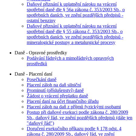
Daňové přiznání k uplatnění nároku na vrácení
spotřební daně dle § 56a zákona č. 353/2003 Sb., o
spotřebních daních, ve znění pozdějších předpisů -
ostatní benziny
Daňové přiznání k uplatnění nároku na vrácení
spotřební daně dle § 55 zákona č. 353/2003 Sb., o
spotřebních daních, ve znění pozdějších předpisů -
mineralogické postupy a metalurgické procesy
Daně - Opravné prostředky
Podávání řádných a mimořádných opravných
prostředků
Daně - Placení daní
Posečkání daně
Placení záloh na daň silniční
Prominutí (příslušenství) daně
Žádost o vrácení přeplatku daně
Placení daní na účet finančního úřadu
Placení záloh na daň z příjmů fyzickými osobami
Postup při daňové exekuci podle zákona č. 280/2009
Sb., daňový řád, ve znění pozdějších předpisů (dále jen
"daňový řád")
Doručení exekučního příkazu podle § 178 odst. 4
zákona č. 280/2009 Sb., daňový řád, ve znění