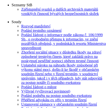
Seznamy StB
Zpřístupnění svazků a dalších archivních materiálů
vzniklých činností bývalých bezpečnostních složek
Soudy
Rozvod manželství
Podání trestního oznámení
Podání žádosti o informace podle zákona č. 106/1999
Sb., o svobodném přístupu k informacím, ve znění
pozdějších předpisů, v podmínkách resortu Ministerstva
spravedlnosti
Zhoršení sociální situace v důsledku škody na zdraví
způsobené trestným činem, které zakládá právo na
poskytnutí peněžité pomoci obětem trestné činnosti
Uplatnění nároku na náhradu škody způsobené při
výkonu státní moci, došlo-li ke škodě v občanském
soudním řízení nebo v řízení trestním, v soudnictví
správním, jakož i v těch případech, kdy stát odpovídá
za postup notáře či soudního exekutora
Podání žádosti o milost
Výživné (vyživovací povinnost)
Podání podnětu na postup soudního exekutora
Přidělení advokáta ex offo v trestním řízení
Ustanovení zástupce v občanském soudním řízení