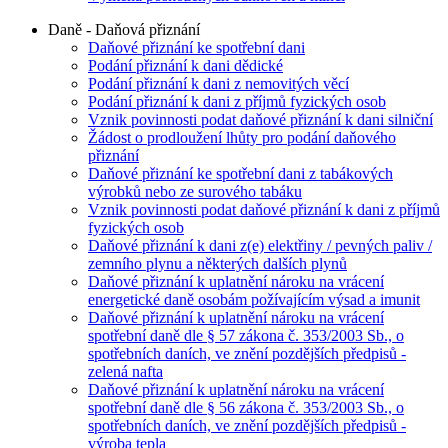
Daně - Daňová přiznání
Daňové přiznání ke spotřební dani
Podání přiznání k dani dědické
Podání přiznání k dani z nemovitých věcí
Podání přiznání k dani z příjmů fyzických osob
Vznik povinnosti podat daňové přiznání k dani silniční
Žádost o prodloužení lhůty pro podání daňového
přiznání
Daňové přiznání ke spotřební dani z tabákových
výrobků nebo ze surového tabáku
Vznik povinnosti podat daňové přiznání k dani z příjmů
fyzických osob
Daňové přiznání k dani z(e) elektřiny / pevných paliv /
zemního plynu a některých dalších plynů
Daňové přiznání k uplatnění nároku na vrácení
energetické daně osobám požívajícím výsad a imunit
Daňové přiznání k uplatnění nároku na vrácení
spotřební daně dle § 57 zákona č. 353/2003 Sb., o
spotřebních daních, ve znění pozdějších předpisů -
zelená nafta
Daňové přiznání k uplatnění nároku na vrácení
spotřební daně dle § 56 zákona č. 353/2003 Sb., o
spotřebních daních, ve znění pozdějších předpisů -
výroba tepla