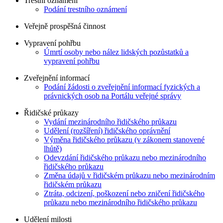
Trestní oznámení
Podání trestního oznámení
Veřejně prospěšná činnost
Vypravení pohřbu
Úmrtí osoby nebo nález lidských pozůstatků a
vypravení pohřbu
Zveřejnění informací
Podání žádosti o zveřejnění informací fyzických a
právnických osob na Portálu veřejné správy
Řidičské průkazy
Vydání mezinárodního řidičského průkazu
Udělení (rozšíření) řidičského oprávnění
Výměna řidičského průkazu (v zákonem stanovené
lhůtě)
Odevzdání řidičského průkazu nebo mezinárodního
řidičského průkazu
Změna údajů v řidičském průkazu nebo mezinárodním
řidičském průkazu
Ztráta, odcizení, poškození nebo zničení řidičského
průkazu nebo mezinárodního řidičského průkazu
Udělení milosti