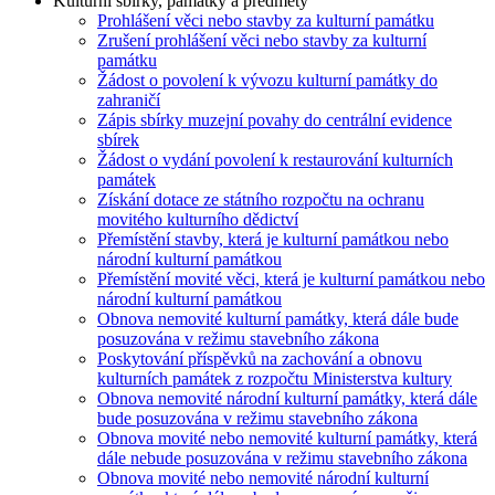
Kulturní sbírky, památky a předměty
Prohlášení věci nebo stavby za kulturní památku
Zrušení prohlášení věci nebo stavby za kulturní
památku
Žádost o povolení k vývozu kulturní památky do
zahraničí
Zápis sbírky muzejní povahy do centrální evidence
sbírek
Žádost o vydání povolení k restaurování kulturních
památek
Získání dotace ze státního rozpočtu na ochranu
movitého kulturního dědictví
Přemístění stavby, která je kulturní památkou nebo
národní kulturní památkou
Přemístění movité věci, která je kulturní památkou nebo
národní kulturní památkou
Obnova nemovité kulturní památky, která dále bude
posuzována v režimu stavebního zákona
Poskytování příspěvků na zachování a obnovu
kulturních památek z rozpočtu Ministerstva kultury
Obnova nemovité národní kulturní památky, která dále
bude posuzována v režimu stavebního zákona
Obnova movité nebo nemovité kulturní památky, která
dále nebude posuzována v režimu stavebního zákona
Obnova movité nebo nemovité národní kulturní