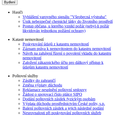
Bydlení
Hasiči
Vyhlášení varovného signálu "Všeobecná výstraha"
Únik nebezpečné chemické látky do životního prostředí
Postup občana, u kterého vznikl požár (nebyl-li požár
likvidován jednotkou požární ochrany)
Katastr nemovitostí
Poskytování údajů z katastru nemovitostí
Záznam práva k nemovitostem do katastru nemovitostí
Návrh na zahájení řízení o povolení vkladu do katastru
nemovitostí
Založení zákaznického účtu pro dálkový přístup k
údajům katastru nemovitostí
Poštovní služby
Zásilky do zahraničí
Změna výplaty důchodu
Reklamace nesplnění poštovní smlouvy
Žádost o spojovací číslo plátce SIPO
Dodání poštovních zásilek fyzickým osobám
Výplata důchodu prostřednictvím České pošty, s.p.
Balení poštovních zásilek a jejich následné podání
Nesrovnalosti při poskytování poštovních služeb