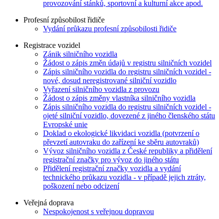
provozování stánků, sportovní a kulturní akce apod.
Profesní způsobilost řidiče
Vydání průkazu profesní způsobilosti řidiče
Registrace vozidel
Zánik silničního vozidla
Žádost o zápis změn údajů v registru silničních vozidel
Zápis silničního vozidla do registru silničních vozidel -
nové, dosud neregistrované silniční vozidlo
Vyřazení silničního vozidla z provozu
Žádost o zápis změny vlastníka silničního vozidla
Zápis silničního vozidla do registru silničních vozidel -
ojeté silniční vozidlo, dovezené z jiného členského státu
Evropské unie
Doklad o ekologické likvidaci vozidla (potvrzení o
převzetí autovraku do zařízení ke sběru autovraků)
Vývoz silničního vozidla z České republiky a přidělení
registrační značky pro vývoz do jiného státu
Přidělení registrační značky vozidla a vydání
technického průkazu vozidla - v případě jejich ztráty,
poškození nebo odcizení
Veřejná doprava
Nespokojenost s veřejnou dopravou