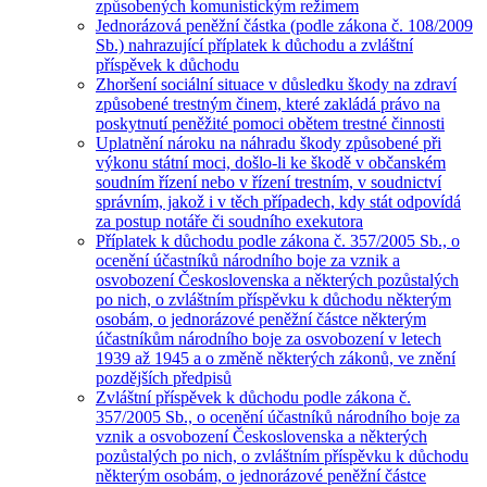
způsobených komunistickým režimem
Jednorázová peněžní částka (podle zákona č. 108/2009
Sb.) nahrazující příplatek k důchodu a zvláštní
příspěvek k důchodu
Zhoršení sociální situace v důsledku škody na zdraví
způsobené trestným činem, které zakládá právo na
poskytnutí peněžité pomoci obětem trestné činnosti
Uplatnění nároku na náhradu škody způsobené při
výkonu státní moci, došlo-li ke škodě v občanském
soudním řízení nebo v řízení trestním, v soudnictví
správním, jakož i v těch případech, kdy stát odpovídá
za postup notáře či soudního exekutora
Příplatek k důchodu podle zákona č. 357/2005 Sb., o
ocenění účastníků národního boje za vznik a
osvobození Československa a některých pozůstalých
po nich, o zvláštním příspěvku k důchodu některým
osobám, o jednorázové peněžní částce některým
účastníkům národního boje za osvobození v letech
1939 až 1945 a o změně některých zákonů, ve znění
pozdějších předpisů
Zvláštní příspěvek k důchodu podle zákona č.
357/2005 Sb., o ocenění účastníků národního boje za
vznik a osvobození Československa a některých
pozůstalých po nich, o zvláštním příspěvku k důchodu
některým osobám, o jednorázové peněžní částce