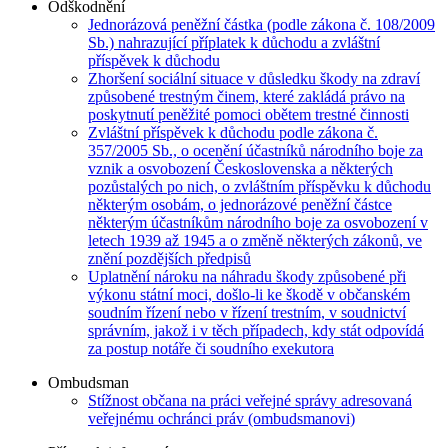
Odškodnění
Jednorázová peněžní částka (podle zákona č. 108/2009
Sb.) nahrazující příplatek k důchodu a zvláštní
příspěvek k důchodu
Zhoršení sociální situace v důsledku škody na zdraví
způsobené trestným činem, které zakládá právo na
poskytnutí peněžité pomoci obětem trestné činnosti
Zvláštní příspěvek k důchodu podle zákona č.
357/2005 Sb., o ocenění účastníků národního boje za
vznik a osvobození Československa a některých
pozůstalých po nich, o zvláštním příspěvku k důchodu
některým osobám, o jednorázové peněžní částce
některým účastníkům národního boje za osvobození v
letech 1939 až 1945 a o změně některých zákonů, ve
znění pozdějších předpisů
Uplatnění nároku na náhradu škody způsobené při
výkonu státní moci, došlo-li ke škodě v občanském
soudním řízení nebo v řízení trestním, v soudnictví
správním, jakož i v těch případech, kdy stát odpovídá
za postup notáře či soudního exekutora
Ombudsman
Stížnost občana na práci veřejné správy adresovaná
veřejnému ochránci práv (ombudsmanovi)