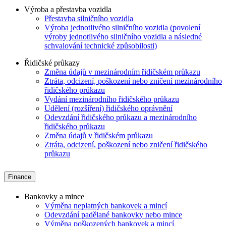
Výroba a přestavba vozidla
Přestavba silničního vozidla
Výroba jednotlivého silničního vozidla (povolení
výroby jednotlivého silničního vozidla a následné
schvalování technické způsobilosti)
Řidičské průkazy
Změna údajů v mezinárodním řidičském průkazu
Ztráta, odcizení, poškození nebo zničení mezinárodního
řidičského průkazu
Vydání mezinárodního řidičského průkazu
Udělení (rozšíření) řidičského oprávnění
Odevzdání řidičského průkazu a mezinárodního
řidičského průkazu
Změna údajů v řidičském průkazu
Ztráta, odcizení, poškození nebo zničení řidičského
průkazu
Finance
Bankovky a mince
Výměna neplatných bankovek a mincí
Odevzdání padělané bankovky nebo mince
Výměna poškozených bankovek a mincí