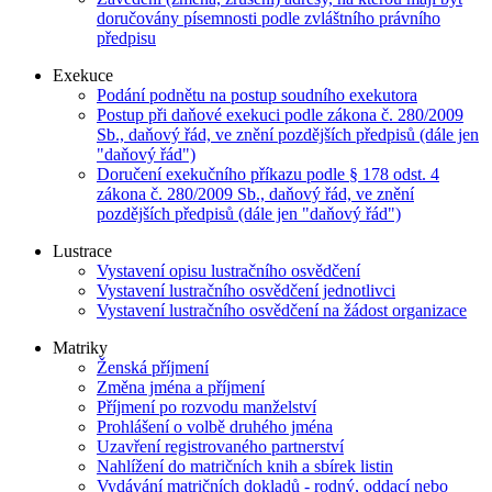
doručovány písemnosti podle zvláštního právního
předpisu
Exekuce
Podání podnětu na postup soudního exekutora
Postup při daňové exekuci podle zákona č. 280/2009
Sb., daňový řád, ve znění pozdějších předpisů (dále jen
"daňový řád")
Doručení exekučního příkazu podle § 178 odst. 4
zákona č. 280/2009 Sb., daňový řád, ve znění
pozdějších předpisů (dále jen "daňový řád")
Lustrace
Vystavení opisu lustračního osvědčení
Vystavení lustračního osvědčení jednotlivci
Vystavení lustračního osvědčení na žádost organizace
Matriky
Ženská příjmení
Změna jména a příjmení
Příjmení po rozvodu manželství
Prohlášení o volbě druhého jména
Uzavření registrovaného partnerství
Nahlížení do matričních knih a sbírek listin
Vydávání matričních dokladů - rodný, oddací nebo