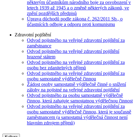
některým účastníkům národního boje za osvobození v
letech 1939 až 1945 a o změně některých zákonů, ve
znění pozdějších předpisů
Úprava důchodů podle zákona č. 262/2011 Sb., o
účastnících odboje a odporu proti komunismu
Zdravotní pojištění
Odvod pojistného na veřejné zdravotní pojištění za
zaměstnance
Odvod pojistného na veřejné zdravotní pojištění
hrazené státem
Odvod pojistného na veřejné zdravotní pojištění za
osobu bez zdanitelných příjmů
Odvod pojistného na veřejné zdravotní pojištění za
osobu samostatně výdělečně činnou
Žádost osoby samostatně výdělečně činné o snížení
zálohy na pojistné na veřejné zdravotní pojištění
Odvod pojistného za osobu samostatně výdělečně
činnou, která zahajuje samostatnou výdělečnou činnost
Odvod pojistného na veřejné zdravotní pojištění za
osobu samostatně výdělečně činnou, která je současně
zaměstnancem (a samostatná výdělečná činnost není
hlavním zdrojem příjmů)
Kultura