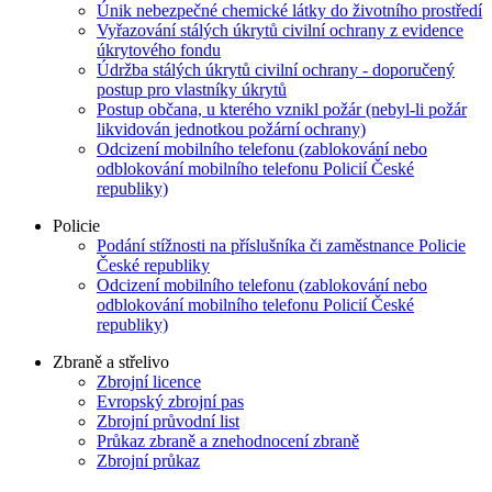
Únik nebezpečné chemické látky do životního prostředí
Vyřazování stálých úkrytů civilní ochrany z evidence
úkrytového fondu
Údržba stálých úkrytů civilní ochrany - doporučený
postup pro vlastníky úkrytů
Postup občana, u kterého vznikl požár (nebyl-li požár
likvidován jednotkou požární ochrany)
Odcizení mobilního telefonu (zablokování nebo
odblokování mobilního telefonu Policií České
republiky)
Policie
Podání stížnosti na příslušníka či zaměstnance Policie
České republiky
Odcizení mobilního telefonu (zablokování nebo
odblokování mobilního telefonu Policií České
republiky)
Zbraně a střelivo
Zbrojní licence
Evropský zbrojní pas
Zbrojní průvodní list
Průkaz zbraně a znehodnocení zbraně
Zbrojní průkaz