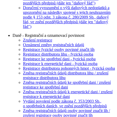
pozdějších předpisů (dále jen "daňový řád")
Doručení vyrozumění o výši daňových nedoplatků a
upozornění na následky spojené s jejich neuhrazením
podle § 153 odst. 3 zákona č. 280/2009 Sb., daňový
řád, ve znění pozdějších předpisů (dále jen "daňový
řád")
Daně - Registrační a oznamovací povinnost
Zrušení registrace
Oznámení změny registračních údajů
Registrace fyzické osoby povinné značit líh
Registrace distributora lihu - fyzická osoba
Registrace ke spotřební dani - fyzická osoba
Registrace k energetické dani - fyzická osoba
Registrace distributora pohonných hmot - fyzická osoba
Změna registračních údajů distributora lihu / zrušení
registrace distributora lihu
Změna registračních údajů ke spotřební dani / zrušení
registrace ke spotřební dani
Změna registračních údajů k energetické dani / zrušení
registrace k energetické dani
Vydání povolení podle zákona č. 353/2003 Sb.,
o spotřebních daních, ve znění pozdějších předpisů
Změna registračních údajů osoby povinné značit líh /
zrušení registrace osoby povinné značit líh