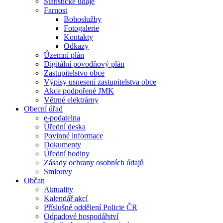
Statistické údaje
Farnost
Bohoslužby
Fotogalerie
Kontakty
Odkazy
Územní plán
Digitální povodňový plán
Zastupitelstvo obce
Výpisy usnesení zastupitelstva obce
Akce podpořené JMK
Větrné elektrárny
Obecní úřad
e-podatelna
Úřední deska
Povinné informace
Dokumenty
Úřední hodiny
Zásady ochrany osobních údajů
Smlouvy
Občan
Aktuality
Kalendář akcí
Příslušné oddělení Policie ČR
Odpadové hospodářství