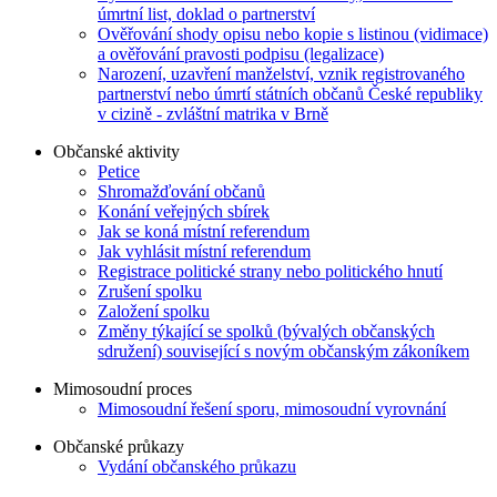
úmrtní list, doklad o partnerství
Ověřování shody opisu nebo kopie s listinou (vidimace)
a ověřování pravosti podpisu (legalizace)
Narození, uzavření manželství, vznik registrovaného
partnerství nebo úmrtí státních občanů České republiky
v cizině - zvláštní matrika v Brně
Občanské aktivity
Petice
Shromažďování občanů
Konání veřejných sbírek
Jak se koná místní referendum
Jak vyhlásit místní referendum
Registrace politické strany nebo politického hnutí
Zrušení spolku
Založení spolku
Změny týkající se spolků (bývalých občanských
sdružení) související s novým občanským zákoníkem
Mimosoudní proces
Mimosoudní řešení sporu, mimosoudní vyrovnání
Občanské průkazy
Vydání občanského průkazu