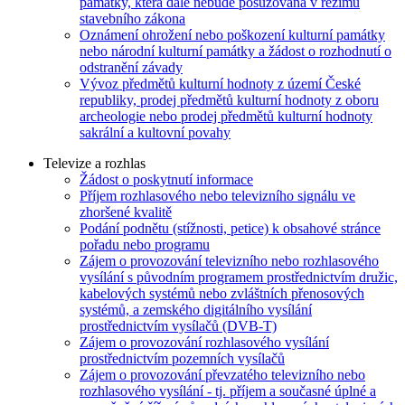
památky, která dále nebude posuzována v režimu
stavebního zákona
Oznámení ohrožení nebo poškození kulturní památky
nebo národní kulturní památky a žádost o rozhodnutí o
odstranění závady
Vývoz předmětů kulturní hodnoty z území České
republiky, prodej předmětů kulturní hodnoty z oboru
archeologie nebo prodej předmětů kulturní hodnoty
sakrální a kultovní povahy
Televize a rozhlas
Žádost o poskytnutí informace
Příjem rozhlasového nebo televizního signálu ve
zhoršené kvalitě
Podání podnětu (stížnosti, petice) k obsahové stránce
pořadu nebo programu
Zájem o provozování televizního nebo rozhlasového
vysílání s původním programem prostřednictvím družic,
kabelových systémů nebo zvláštních přenosových
systémů, a zemského digitálního vysílání
prostřednictvím vysílačů (DVB-T)
Zájem o provozování rozhlasového vysílání
prostřednictvím pozemních vysílačů
Zájem o provozování převzatého televizního nebo
rozhlasového vysílání - tj. příjem a současné úplné a