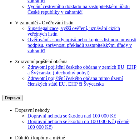
zahraničí
Vydání cestovního dokladu na zastupitelském úřadu
České republiky v zahraničí
V zahraničí - Ověřování listin
Superlegalizace, vyšší ověření, uznávání cizích
veřejných listin
Ověřování - shody opisů nebo kopie s listinou, pravosti
podpisu, správnosti překladů zastupitelskými úřady v
zahraničí
Zdravotní pojištění občana
Zdravotní pojištění českého občana v zemích EU, EHP
a Švýcarsku (přechodný pobyt)
Zdravotní pojištění českého občana mimo území
členských států EU, EHP či Švýcarska
Doprava
Dopravní nehody
Dopravní nehoda se škodou nad 100 000 Kč
Dopravní nehoda se škodou do 100 000 Kč (včetně
100 000 Kč)
Dálniční kupóny a mýtné