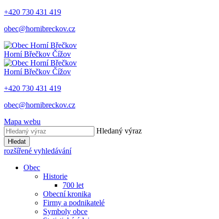
+420 730 431 419
obec@hornibreckov.cz
Horní Břečkov
Čížov
Horní Břečkov
Čížov
+420 730 431 419
obec@hornibreckov.cz
Mapa webu
Hledaný výraz
Hledat
rozšířené vyhledávání
Obec
Historie
700 let
Obecní kronika
Firmy a podnikatelé
Symboly obce