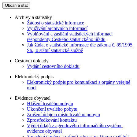
Občan a stát
Archivy a statistiky
Žádost o statistické informace
Využívání archivních informací
Vyplňování a zasílání statistických informací
respondenty Českého statistického úřadu
Jak žádat o statistické informace dle zákona č. 89/1995
Sb., o státní statistické službě
Cestovní doklady
Vydání cestovního dokladu
Elektronický podpis
Elektronický podpis pro komunikaci s orgány veřejné
moci
Evidence obyvatel
Hlášení trvalého pobytu
Ukončení trvalého pobytu
Zrušení údaje o místu trvalého pobytu
Zprostředkování kontaktu
Výdej údajů z agendového informačního systému
evidence obyvatel
Zavedení (změna, zrušení) adresy, na kterou mají být