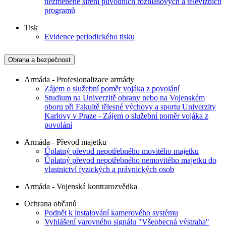
nezměněné šíření původních rozhlasových a televizních
programů
Tisk
Evidence periodického tisku
Obrana a bezpečnost
Armáda - Profesionalizace armády
Zájem o služební poměr vojáka z povolání
Studium na Univerzitě obrany nebo na Vojenském
oboru při Fakultě tělesné výchovy a sportu Univerzity
Karlovy v Praze - Zájem o služební poměr vojáka z
povolání
Armáda - Převod majetku
Úplatný převod nepotřebného movitého majetku
Úplatný převod nepotřebného nemovitého majetku do
vlastnictví fyzických a právnických osob
Armáda - Vojenská kontrarozvědka
Ochrana občanů
Podnět k instalování kamerového systému
Vyhlášení varovného signálu "Všeobecná výstraha"