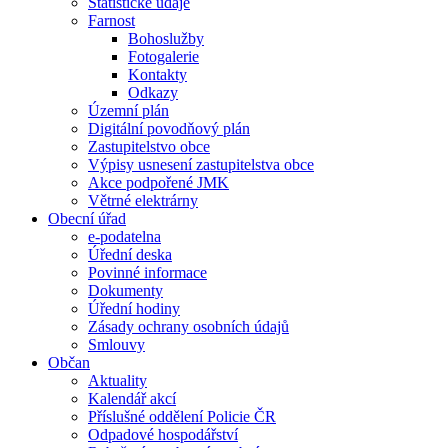
Statistické údaje
Farnost
Bohoslužby
Fotogalerie
Kontakty
Odkazy
Územní plán
Digitální povodňový plán
Zastupitelstvo obce
Výpisy usnesení zastupitelstva obce
Akce podpořené JMK
Větrné elektrárny
Obecní úřad
e-podatelna
Úřední deska
Povinné informace
Dokumenty
Úřední hodiny
Zásady ochrany osobních údajů
Smlouvy
Občan
Aktuality
Kalendář akcí
Příslušné oddělení Policie ČR
Odpadové hospodářství