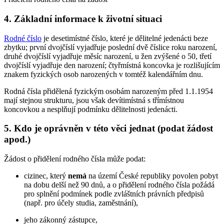
4. Základní informace k životní situaci
Rodné číslo
je desetimístné číslo, které je dělitelné jedenácti beze
zbytku; první dvojčíslí vyjadřuje poslední dvě číslice roku narození,
druhé dvojčíslí vyjadřuje měsíc narození, u žen zvýšené o 50, třetí
dvojčíslí vyjadřuje den narození; čtyřmístná koncovka je rozlišujícím
znakem fyzických osob narozených v tomtéž kalendářním dnu.
Rodná čísla přidělená fyzickým osobám narozeným před 1.1.1954
mají stejnou strukturu, jsou však devítimístná s třímístnou
koncovkou a nesplňují podmínku dělitelnosti jedenácti.
5. Kdo je oprávněn v této věci jednat (podat žádost
apod.)
Žádost o přidělení rodného čísla může podat:
cizinec, který
nemá
na území České republiky povolen pobyt
na dobu delší než 90 dnů, a o přidělení rodného čísla požádá
pro splnění podmínek podle zvláštních právních předpisů
(např. pro účely studia, zaměstnání),
jeho zákonný zástupce,