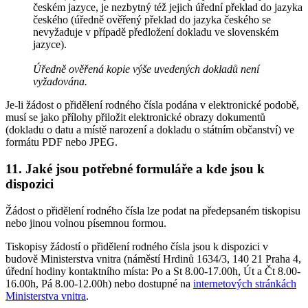
českém jazyce, je nezbytný též jejich úřední překlad do jazyka
českého (úředně ověřený překlad do jazyka českého se
nevyžaduje v případě předložení dokladu ve slovenském
jazyce).
Úředně ověřená kopie výše uvedených dokladů není
vyžadována.
Je-li žádost o přidělení rodného čísla podána v elektronické podobě,
musí se jako přílohy přiložit elektronické obrazy dokumentů
(dokladu o datu a místě narození a dokladu o státním občanství) ve
formátu PDF nebo JPEG.
11. Jaké jsou potřebné formuláře a kde jsou k
dispozici
Žádost o přidělení rodného čísla lze podat na předepsaném tiskopisu
nebo jinou volnou písemnou formou.
Tiskopisy žádostí o přidělení rodného čísla jsou k dispozici v
budově Ministerstva vnitra (náměstí Hrdinů 1634/3, 140 21 Praha 4,
úřední hodiny kontaktního místa: Po a St 8.00-17.00h, Út a Čt 8.00-
16.00h, Pá 8.00-12.00h) nebo dostupné na
internetových stránkách
Ministerstva vnitra
.