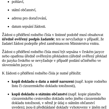
pohlaví,
státní občanství,
adresu pro doručování,
datum sepsání žádosti.
Žádost o přidělení rodného čísla v listinné podobě musí obsahovat
úředně ověřený podpis žadatele
; ten se nevyžaduje v případě, že
žadatel žádost podepíše před zaměstnancem Ministerstva vnitra.
Žádost o přidělení rodného čísla musí být sepsána v českém jazyce
nebo opatřena úředně ověřeným překladem (úředně ověřený překlad
do jazyka českého se nevyžaduje v případě podání učiněného ve
slovenském jazyce).
K žádosti o přidělení rodného čísla je nutné přiložit:
kopii dokladu o datu a místě narození
(např. kopie rodného
listu či cizozemského dokladu totožnosti),
kopii dokladu o státním občanství
(např. kopie platného
cizozemského cestovního dokladu nebo jiného cizozemského
dokladu totožnosti, v němž je údaj o státním občanství
uveden); jsou-li předkládané doklady vyhotoveny v jiném než