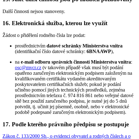
Další činnosti nejsou stanoveny.
16. Elektronická služba, kterou lze využít
Žádost o přidělení rodného čísla lze podat:
prostřednictvím
datové schránky Ministerstva vnitra
(identifikační číslo datové schránky:
6BNAAWP
),
na
e-mail odboru správních činností Ministerstva vnitra
:
osc@mvcr.cz
(v takovém případě však musí být podání
opatřeno zaručeným elektronickým podpisem založeným na
kvalifikovaném certifikátu vydaném akreditovaným
poskytovatelem certifikačních služeb; pokud je podání
učiněno pomocí jiných technických prostředků, zejména
prostřednictvím telefaxu č. 974 816 861 nebo veřejné datové
sítě bez použití zaručeného podpisu, je nutné jej do 5 dnů
potvrdit, tj. učinit jej písemně, osobně, nebo v elektronické
podobě podepsané zaručeným elektronickým podpisem).
17. Podle kterého právního předpisu se postupuje
Zákon č. 133/2000 Sb., o evidenci obyvatel a rodných číslech a o