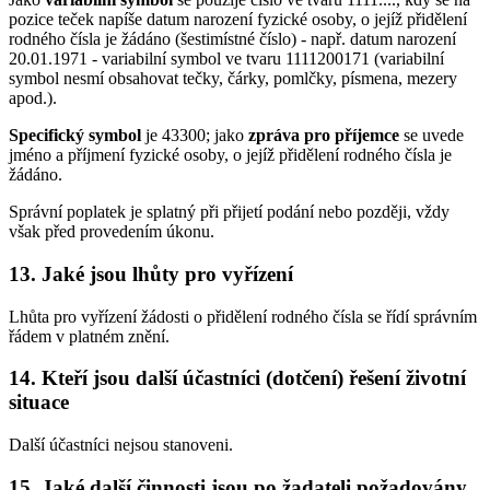
pozice teček napíše datum narození fyzické osoby, o jejíž přidělení
rodného čísla je žádáno (šestimístné číslo) - např. datum narození
20.01.1971 - variabilní symbol ve tvaru 1111200171 (variabilní
symbol nesmí obsahovat tečky, čárky, pomlčky, písmena, mezery
apod.).
Specifický symbol
je 43300; jako
zpráva pro příjemce
se uvede
jméno a příjmení fyzické osoby, o jejíž přidělení rodného čísla je
žádáno.
Správní poplatek je splatný při přijetí podání nebo později, vždy
však před provedením úkonu.
13. Jaké jsou lhůty pro vyřízení
Lhůta pro vyřízení žádosti o přidělení rodného čísla se řídí správním
řádem v platném znění.
14. Kteří jsou další účastníci (dotčení) řešení životní
situace
Další účastníci nejsou stanoveni.
15. Jaké další činnosti jsou po žadateli požadovány