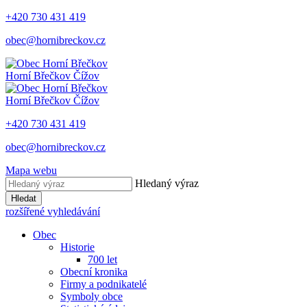
+420 730 431 419
obec@hornibreckov.cz
Horní Břečkov
Čížov
Horní Břečkov
Čížov
+420 730 431 419
obec@hornibreckov.cz
Mapa webu
Hledaný výraz
Hledat
rozšířené vyhledávání
Obec
Historie
700 let
Obecní kronika
Firmy a podnikatelé
Symboly obce