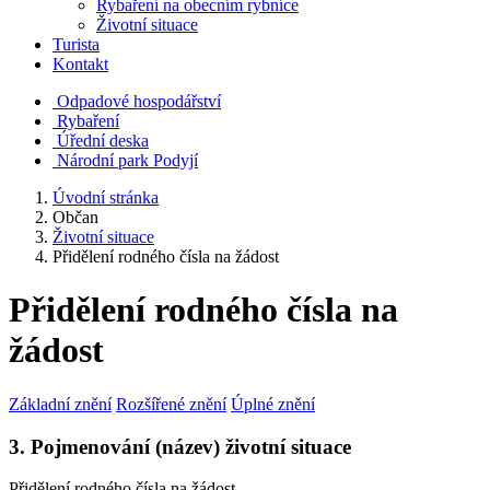
Rybaření na obecním rybníce
Životní situace
Turista
Kontakt
Odpadové hospodářství
Rybaření
Úřední deska
Národní park Podyjí
Úvodní stránka
Občan
Životní situace
Přidělení rodného čísla na žádost
Přidělení rodného čísla na
žádost
Základní znění
Rozšířené znění
Úplné znění
3. Pojmenování (název) životní situace
Přidělení rodného čísla na žádost