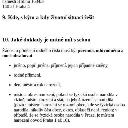
náměstí Hrdinů 1634/3
140 21 Praha 4
9. Kde, s kým a kdy životní situaci řešit
10. Jaké doklady je nutné mít s sebou
Žádost o přidělení rodného čísla musí být
písemná
,
odůvodněná
a
musí obsahovat
:
jméno, popř. jména, příjmení, jejich případné změny,
rodné příjmení,
den, měsíc a rok narození,
místo a okres narození; pokud se fyzická osoba narodila v
cizině, místo narození a stát, na jehož území se narodila
(pozn.: místem narození se rozumí obec, kde se fyzická osoba
narodila, nikoliv část obce, okres, oblast či např. region; v
případě, že se fyzická osoba narodila v Praze, je místem
narození obvod Praha 1 až 10),