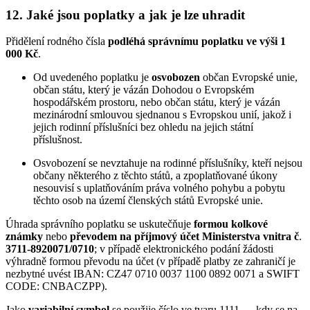
12. Jaké jsou poplatky a jak je lze uhradit
Přidělení rodného čísla
podléhá správnímu poplatku ve výši 1
000 Kč
.
Od uvedeného poplatku je
osvobozen
občan Evropské unie,
občan státu, který je vázán Dohodou o Evropském
hospodářském prostoru, nebo občan státu, který je vázán
mezinárodní smlouvou sjednanou s Evropskou unií, jakož i
jejich rodinní příslušníci bez ohledu na jejich státní
příslušnost.
Osvobození se nevztahuje na rodinné příslušníky, kteří nejsou
občany některého z těchto států, a zpoplatňované úkony
nesouvisí s uplatňováním práva volného pohybu a pobytu
těchto osob na území členských států Evropské unie.
Úhrada správního poplatku se uskutečňuje
formou kolkové
známky
nebo
převodem na příjmový účet Ministerstva vnitra č
.
3711-8920071/0710
; v případě elektronického podání žádosti
výhradně formou převodu na účet (v případě platby ze zahraničí je
nezbytné uvést IBAN: CZ47 0710 0037 1100 0892 0071 a SWIFT
CODE: CNBACZPP).
Jako
variabilní symbol
se použije číslo ve tvaru 1111...., kdy se na