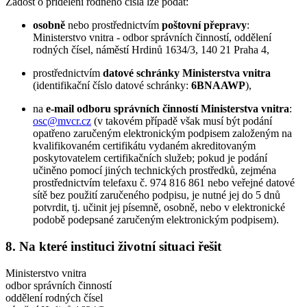
Žádost o přidělení rodného čísla lze podat:
osobně
nebo prostřednictvím
poštovní přepravy
:
Ministerstvo vnitra - odbor správních činností, oddělení
rodných čísel, náměstí Hrdinů 1634/3, 140 21 Praha 4,
prostřednictvím
datové schránky Ministerstva vnitra
(identifikační číslo datové schránky:
6BNAAWP
),
na
e-mail odboru správních činností Ministerstva vnitra
:
osc@mvcr.cz
(v takovém případě však musí být podání
opatřeno zaručeným elektronickým podpisem založeným na
kvalifikovaném certifikátu vydaném akreditovaným
poskytovatelem certifikačních služeb; pokud je podání
učiněno pomocí jiných technických prostředků, zejména
prostřednictvím telefaxu č. 974 816 861 nebo veřejné datové
sítě bez použití zaručeného podpisu, je nutné jej do 5 dnů
potvrdit, tj. učinit jej písemně, osobně, nebo v elektronické
podobě podepsané zaručeným elektronickým podpisem).
8. Na které instituci životní situaci řešit
Ministerstvo vnitra
odbor správních činností
oddělení rodných čísel