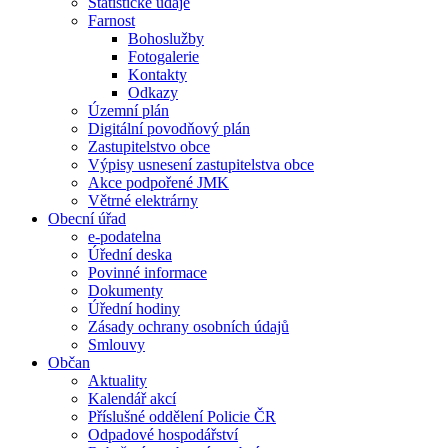
Statistické údaje
Farnost
Bohoslužby
Fotogalerie
Kontakty
Odkazy
Územní plán
Digitální povodňový plán
Zastupitelstvo obce
Výpisy usnesení zastupitelstva obce
Akce podpořené JMK
Větrné elektrárny
Obecní úřad
e-podatelna
Úřední deska
Povinné informace
Dokumenty
Úřední hodiny
Zásady ochrany osobních údajů
Smlouvy
Občan
Aktuality
Kalendář akcí
Příslušné oddělení Policie ČR
Odpadové hospodářství