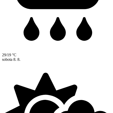
29/19 °C
sobota
8. 8.