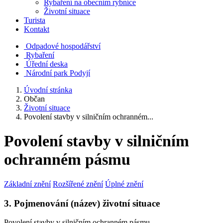
Rybaření na obecním rybníce
Životní situace
Turista
Kontakt
Odpadové hospodářství
Rybaření
Úřední deska
Národní park Podyjí
Úvodní stránka
Občan
Životní situace
Povolení stavby v silničním ochranném...
Povolení stavby v silničním
ochranném pásmu
Základní znění
Rozšířené znění
Úplné znění
3. Pojmenování (název) životní situace
Povolení stavby v silničním ochranném pásmu