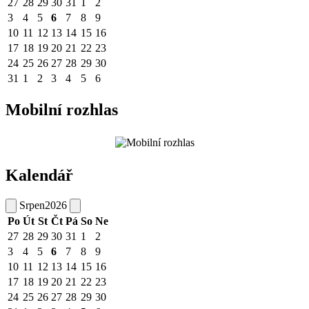
27
28
29
30
31
1
2
3
4
5
6
7
8
9
10
11
12
13
14
15
16
17
18
19
20
21
22
23
24
25
26
27
28
29
30
31
1
2
3
4
5
6
Mobilní rozhlas
Kalendář
Srpen
2026
Po
Út
St
Čt
Pá
So
Ne
27
28
29
30
31
1
2
3
4
5
6
7
8
9
10
11
12
13
14
15
16
17
18
19
20
21
22
23
24
25
26
27
28
29
30