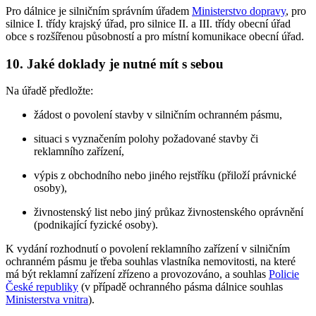
Pro dálnice je silničním správním úřadem
Ministerstvo dopravy
, pro
silnice I. třídy krajský úřad, pro silnice II. a III. třídy obecní úřad
obce s rozšířenou působností a pro místní komunikace obecní úřad.
10. Jaké doklady je nutné mít s sebou
Na úřadě předložte:
žádost o povolení stavby v silničním ochranném pásmu,
situaci s vyznačením polohy požadované stavby či
reklamního zařízení,
výpis z obchodního nebo jiného rejstříku (přiloží právnické
osoby),
živnostenský list nebo jiný průkaz živnostenského oprávnění
(podnikající fyzické osoby).
K vydání rozhodnutí o povolení reklamního zařízení v silničním
ochranném pásmu je třeba souhlas vlastníka nemovitosti, na které
má být reklamní zařízení zřízeno a provozováno, a souhlas
Policie
České republiky
(v případě ochranného pásma dálnice souhlas
Ministerstva vnitra
).