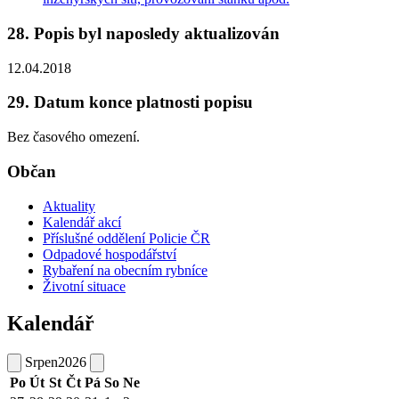
28. Popis byl naposledy aktualizován
12.04.2018
29. Datum konce platnosti popisu
Bez časového omezení.
Občan
Aktuality
Kalendář akcí
Příslušné oddělení Policie ČR
Odpadové hospodářství
Rybaření na obecním rybníce
Životní situace
Kalendář
Srpen
2026
Po
Út
St
Čt
Pá
So
Ne