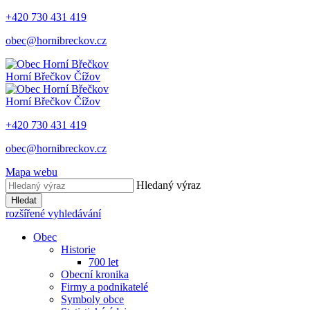
+420 730 431 419
obec@hornibreckov.cz
Horní Břečkov
Čížov
Horní Břečkov
Čížov
+420 730 431 419
obec@hornibreckov.cz
Mapa webu
Hledaný výraz
Hledat
rozšířené vyhledávání
Obec
Historie
700 let
Obecní kronika
Firmy a podnikatelé
Symboly obce