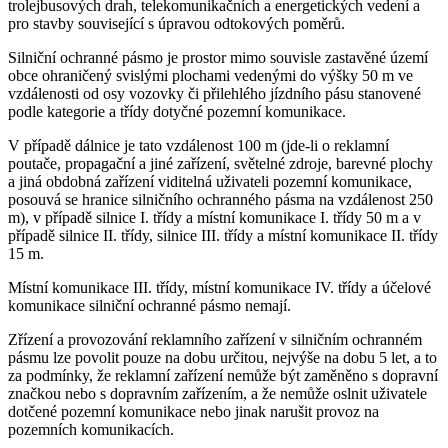
trolejbusových drah, telekomunikačních a energetických vedení a
pro stavby související s úpravou odtokových poměrů.
Silniční ochranné pásmo je prostor mimo souvisle zastavěné území
obce ohraničený svislými plochami vedenými do výšky 50 m ve
vzdálenosti od osy vozovky či přilehlého jízdního pásu stanovené
podle kategorie a třídy dotyčné pozemní komunikace.
V případě dálnice je tato vzdálenost 100 m (jde-li o reklamní
poutače, propagační a jiné zařízení, světelné zdroje, barevné plochy
a jiná obdobná zařízení viditelná uživateli pozemní komunikace,
posouvá se hranice silničního ochranného pásma na vzdálenost 250
m), v případě silnice I. třídy a místní komunikace I. třídy 50 m a v
případě silnice II. třídy, silnice III. třídy a místní komunikace II. třídy
15 m.
Místní komunikace III. třídy, místní komunikace IV. třídy a účelové
komunikace silniční ochranné pásmo nemají.
Zřízení a provozování reklamního zařízení v silničním ochranném
pásmu lze povolit pouze na dobu určitou, nejvýše na dobu 5 let, a to
za podmínky, že reklamní zařízení nemůže být zaměněno s dopravní
značkou nebo s dopravním zařízením, a že nemůže oslnit uživatele
dotčené pozemní komunikace nebo jinak narušit provoz na
pozemních komunikacích.