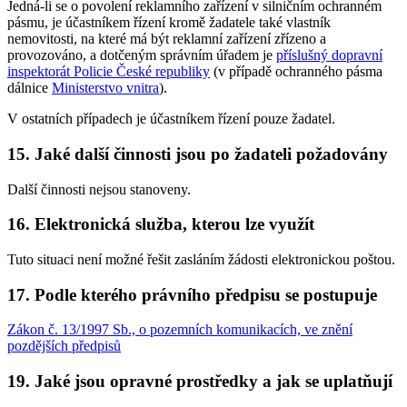
Jedná-li se o povolení reklamního zařízení v silničním ochranném
pásmu, je účastníkem řízení kromě žadatele také vlastník
nemovitosti, na které má být reklamní zařízení zřízeno a
provozováno, a dotčeným správním úřadem je
příslušný dopravní
inspektorát Policie České republiky
(v případě ochranného pásma
dálnice
Ministerstvo vnitra
).
V ostatních případech je účastníkem řízení pouze žadatel.
15. Jaké další činnosti jsou po žadateli požadovány
Další činnosti nejsou stanoveny.
16. Elektronická služba, kterou lze využít
Tuto situaci není možné řešit zasláním žádosti elektronickou poštou.
17. Podle kterého právního předpisu se postupuje
Zákon č. 13/1997 Sb., o pozemních komunikacích, ve znění
pozdějších předpisů
19. Jaké jsou opravné prostředky a jak se uplatňují