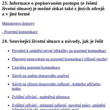
23. Informace o popisovaném postupu (o řešení
životní situace) je možné získat také z jiných zdrojů
a v jiné formě
Ministerstvo dopravy
- Pozemní komunikace
24. Související životní situace a návody, jak je řešit
Povolení k umístění pevné překážky na pozemní komunikaci
Připojení nemovitosti na pozemní komunikaci (zřízení sjezdu)
Uzavírka pozemní komunikace
Návrh na změnu dopravního značení
Návrh na zřízení dopravního zařízení - krátkého příčného
prahu
Zvláštní užívání - nadměrná přeprava
Zvláštní užívání - reklamní zařízení, stavební práce, umístění
inženýrských sítí, provozování stánků apod.