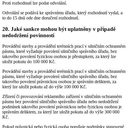
Proti rozhodnutí lze podat odvolání.
Odvolání se podává ke správnímu úřadu, který rozhodnutí vydal, a
to do 15 dnů ode dne doručení rozhodnutí.
20. Jaké sankce mohou být uplatněny v případě
nedodržení povinností
Provádění stavby a provádění terénních prací v silničním ochranném
pásmu, které vyžaduje povolení silničního správního úřadu, bez
takového povolení fyzickou osobou je přestupkem, za který lze
uložit pokutu do 100 000 Kč.
Provádění stavby a provádění terénních prací v silničním ochranném
pásmu, které vyžaduje povolení silničního správního úřadu, bez
takového povolení právnickou osobou je správním deliktem, za
který lze uložit pokutu až do výše 100 000 Kč.
Zřízení či provozování reklamního zařízení v silničním ochranném
pásmu bez povolení silničního správního úřadu nebo nedodržení
podmínek takového povolení právnickou nebo fyzickou osobou je
správním deliktem, za který lze uložit pokutu až do výše 300 000
Kč.
Pokud právnická nebo fyzická osoba porušuje podmínky stanovené