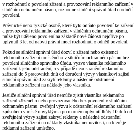
v rozhodnutí o povolení zřízení a provozování reklamního zařízení v
silničním ochranném pásmu, rozhodne silniční správní úřad o odnětí
povolení.
Právnické nebo fyzické osobě, které bylo odňato povolení ke zřízení
a provozování reklamního zařízení v silničním ochranném pásmu,
může být uděleno povolení na základě nové žádosti nejdříve po
uplynutí 3 let od nabytí právní moci rozhodnutí o odnětí povolení.
Pokud se silniční správní úřad dozví o zřízení nebo existenci
reklamního zařízení umístěného v silničním ochranném pásmu bez
povolení silničního správního úřadu, vyzve vlastníka reklamního
zařízení k jeho odstranění, a v případě neodstranění reklamního
zařízení do 5 pracovních dnů od doručení výzvy vlastníkovi zajistí
silniční správní úřad zakrytí reklamy a následně odstranění
reklamního zařízení na náklady jeho vlastníka.
Jestliže silniční správní úřad nemůže zjistit vlastníka reklamního
zařízení zřízeného nebo provozovaného bez povolení v silničním
ochranném pásmu, zveřejní výzvu k odstranění reklamního zařízení
způsobem v místě obvyklým a po marném uplynutí lhůty 10 dnů od
zveřejnění výzvy zajistí zakrytí reklamy a následně odstranění
reklamního zařízení na náklady vlastníka nemovitosti, na které je
reklamní zařízení umístěno.