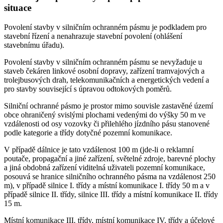
situace
Povolení stavby v silničním ochranném pásmu je podkladem pro
stavební řízení a nenahrazuje stavební povolení (ohlášení
stavebnímu úřadu).
Povolení stavby v silničním ochranném pásmu se nevyžaduje u
staveb čekáren linkové osobní dopravy, zařízení tramvajových a
trolejbusových drah, telekomunikačních a energetických vedení a
pro stavby související s úpravou odtokových poměrů.
Silniční ochranné pásmo je prostor mimo souvisle zastavěné území
obce ohraničený svislými plochami vedenými do výšky 50 m ve
vzdálenosti od osy vozovky či přilehlého jízdního pásu stanovené
podle kategorie a třídy dotyčné pozemní komunikace.
V případě dálnice je tato vzdálenost 100 m (jde-li o reklamní
poutače, propagační a jiné zařízení, světelné zdroje, barevné plochy
a jiná obdobná zařízení viditelná uživateli pozemní komunikace,
posouvá se hranice silničního ochranného pásma na vzdálenost 250
m), v případě silnice I. třídy a místní komunikace I. třídy 50 m a v
případě silnice II. třídy, silnice III. třídy a místní komunikace II. třídy
15 m.
Místní komunikace III. třídy, místní komunikace IV. třídy a účelové