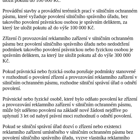
uložit pokutu do 100 000 Kč.
Provádění stavby a provádění terénních prací v silničním ochranném
pásmu, které vyžaduje povolení silničního správního úřadu, bez
takového povolení právnickou osobou je správním deliktem, za
který lze uložit pokutu až do výše 100 000 Kč.
Zřízení či provozování reklamního zařízení v silničním ochranném
pásmu bez povolení silničního správního úřadu nebo nedodržení
podmínek takového povolení právnickou nebo fyzickou osobou je
správním deliktem, za který lze uložit pokutu až do výše 300 000
Kč.
Pokud právnická nebo fyzická osoba porušuje podmínky stanovené
v rozhodnutí o povolení zřízení a provozování reklamního zařízení v
silničním ochranném pásmu, rozhodne silniční správní úřad o odnětí
povolení.
Právnické nebo fyzické osobě, které bylo odňato povolení ke zřízení
a provozování reklamního zařízení v silničním ochranném pásmu,
může být uděleno povolení na základě nové žádosti nejdříve po
uplynutí 3 let od nabytí právní moci rozhodnutí o odnětí povolení.
Pokud se silniční správní úřad dozví o zřízení nebo existenci
reklamního zařízení umístěného v silničním ochranném pásmu bez
povolení silničního správního úřadu, vyzve vlastníka reklamního