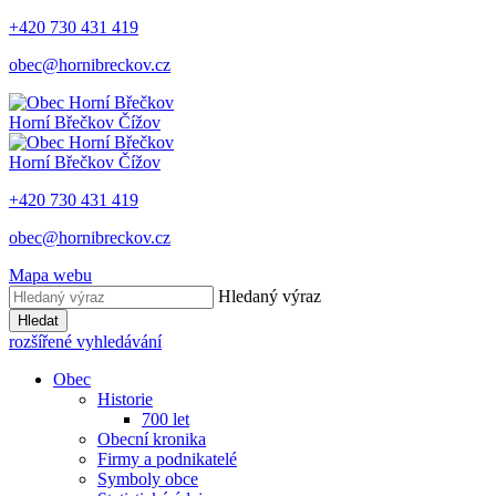
+420 730 431 419
obec@hornibreckov.cz
Horní Břečkov
Čížov
Horní Břečkov
Čížov
+420 730 431 419
obec@hornibreckov.cz
Mapa webu
Hledaný výraz
Hledat
rozšířené vyhledávání
Obec
Historie
700 let
Obecní kronika
Firmy a podnikatelé
Symboly obce