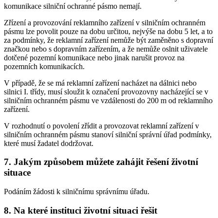
komunikace silniční ochranné pásmo nemají.
Zřízení a provozování reklamního zařízení v silničním ochranném
pásmu lze povolit pouze na dobu určitou, nejvýše na dobu 5 let, a to
za podmínky, že reklamní zařízení nemůže být zaměněno s dopravní
značkou nebo s dopravním zařízením, a že nemůže oslnit uživatele
dotčené pozemní komunikace nebo jinak narušit provoz na
pozemních komunikacích.
V případě, že se má reklamní zařízení nacházet na dálnici nebo
silnici I. třídy, musí sloužit k označení provozovny nacházející se v
silničním ochranném pásmu ve vzdálenosti do 200 m od reklamního
zařízení.
V rozhodnutí o povolení zřídit a provozovat reklamní zařízení v
silničním ochranném pásmu stanoví silniční správní úřad podmínky,
které musí žadatel dodržovat.
7. Jakým způsobem můžete zahájit řešení životní
situace
Podáním žádosti k silničnímu správnímu úřadu.
8. Na které instituci životní situaci řešit