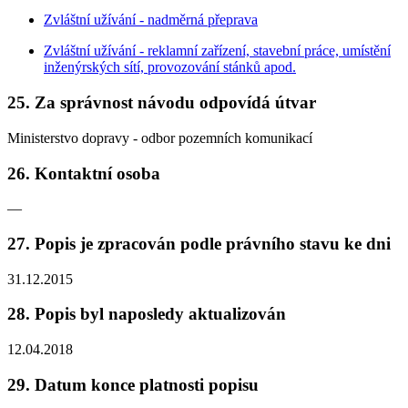
Zvláštní užívání - nadměrná přeprava
Zvláštní užívání - reklamní zařízení, stavební práce, umístění
inženýrských sítí, provozování stánků apod.
25. Za správnost návodu odpovídá útvar
Ministerstvo dopravy - odbor pozemních komunikací
26. Kontaktní osoba
—
27. Popis je zpracován podle právního stavu ke dni
31.12.2015
28. Popis byl naposledy aktualizován
12.04.2018
29. Datum konce platnosti popisu