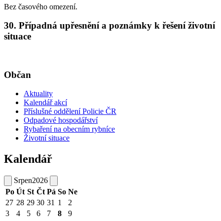
Bez časového omezení.
30. Případná upřesnění a poznámky k řešení životní
situace
Občan
Aktuality
Kalendář akcí
Příslušné oddělení Policie ČR
Odpadové hospodářství
Rybaření na obecním rybníce
Životní situace
Kalendář
Srpen
2026
Po
Út
St
Čt
Pá
So
Ne
27
28
29
30
31
1
2
3
4
5
6
7
8
9