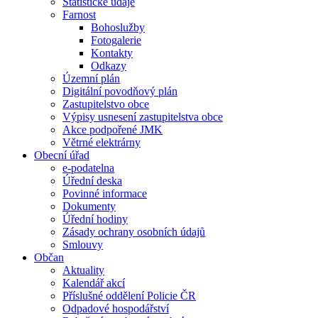
Statistické údaje
Farnost
Bohoslužby
Fotogalerie
Kontakty
Odkazy
Územní plán
Digitální povodňový plán
Zastupitelstvo obce
Výpisy usnesení zastupitelstva obce
Akce podpořené JMK
Větrné elektrárny
Obecní úřad
e-podatelna
Úřední deska
Povinné informace
Dokumenty
Úřední hodiny
Zásady ochrany osobních údajů
Smlouvy
Občan
Aktuality
Kalendář akcí
Příslušné oddělení Policie ČR
Odpadové hospodářství