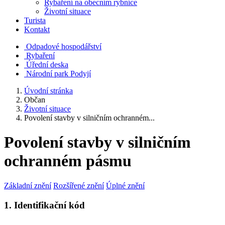
Rybaření na obecním rybníce
Životní situace
Turista
Kontakt
Odpadové hospodářství
Rybaření
Úřední deska
Národní park Podyjí
Úvodní stránka
Občan
Životní situace
Povolení stavby v silničním ochranném...
Povolení stavby v silničním
ochranném pásmu
Základní znění
Rozšířené znění
Úplné znění
1. Identifikační kód