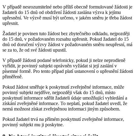
V případě nesrozumitelné nebo příliš obecně formulované žádosti je
žadateli do 15 dnů od obdržení žádosti zaslána výzva k jejímu
upřesnění. Ve výzvě musí být určeno, v jakém směru je třeba žádost
upřesnit.
Žadatel je povinen tuto žádost bez zbytečného odkladu, nejpozději
do 15 dnů, v požadovaném rozsahu upřesnit. Pokud žadatel do 15
dnů od doručení výzvy žádost v požadovaném směru neupřesní, má
se za to, že od své žádosti upustil.
V případě žádosti podané telefonicky, pokud ji nelze neprodleně
vyřídit, je povinný subjekt oprávněn vyžádat si její zaslání v
písemné formě. Pro tento případ platí ustanovení o upřesnění žádosti
přiměřeně.
Pokud žádost směřuje k poskytnutí zveřejněné informace, může
povinný subjekt nejdříve, nejpozději však do 15 dnů, místo
poskytnutí informace sdělit žadateli údaje umožňující vyhledání a
získání zveřejněné informace. To neplatí, pokud žadatel uvedl, že
nemá možnost získat zveřejněnou informaci jiným způsobem.
Pokud žadatel trvá na přímém poskytnutí zveřejněné informace,
povinný subjekt mu ji poskytne.