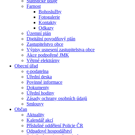
Statistické údaje
Farnost
Bohoslužby
Fotogalerie
Kontakty
Odkazy
Územní plán
Digitální povodňový plán
Zastupitelstvo obce
Výpisy usnesení zastupitelstva obce
Akce podpořené JMK
Větrné elektrárny
Obecní úřad
e-podatelna
Úřední deska
Povinné informace
Dokumenty
Úřední hodiny
Zásady ochrany osobních údajů
Smlouvy
Občan
Aktuality
Kalendář akcí
Příslušné oddělení Policie ČR
Odpadové hospodářství