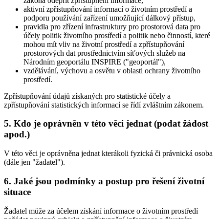
zákona odepřít zpřístupnění informace,
aktivní zpřístupňování informací o životním prostředí a
podporu používání zařízení umožňující dálkový přístup,
pravidla pro zřízení infrastruktury pro prostorová data pro
účely politik životního prostředí a politik nebo činností, které
mohou mít vliv na životní prostředí a zpřístupňování
prostorových dat prostřednictvím síťových služeb na
Národním geoportálu INSPIRE ("geoportál"),
vzdělávání, výchovu a osvětu v oblasti ochrany životního
prostředí.
Zpřístupňování údajů získaných pro statistické účely a
zpřístupňování statistických informací se řídí zvláštním zákonem.
5. Kdo je oprávněn v této věci jednat (podat žádost
apod.)
V této věci je oprávněna jednat kterákoli fyzická či právnická osoba
(dále jen "žadatel").
6. Jaké jsou podmínky a postup pro řešení životní
situace
Žadatel může za účelem získání informace o životním prostředí