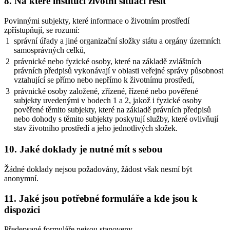
8. Na které instituci životní situaci řešit
Povinnými subjekty, které informace o životním prostředí
zpřístupňují, se rozumí:
1
správní úřady a jiné organizační složky státu a orgány územních
samosprávných celků,
2
právnické nebo fyzické osoby, které na základě zvláštních
právních předpisů vykonávají v oblasti veřejné správy působnost
vztahující se přímo nebo nepřímo k životnímu prostředí,
3
právnické osoby založené, zřízené, řízené nebo pověřené
subjekty uvedenými v bodech 1 a 2, jakož i fyzické osoby
pověřené těmito subjekty, které na základě právních předpisů
nebo dohody s těmito subjekty poskytují služby, které ovlivňují
stav životního prostředí a jeho jednotlivých složek.
10. Jaké doklady je nutné mít s sebou
Žádné doklady nejsou požadovány, žádost však nesmí být
anonymní.
11. Jaké jsou potřebné formuláře a kde jsou k
dispozici
Předepsané formuláře nejsou stanoveny.