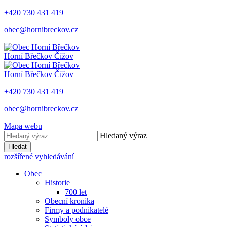
+420 730 431 419
obec@hornibreckov.cz
Horní Břečkov
Čížov
Horní Břečkov
Čížov
+420 730 431 419
obec@hornibreckov.cz
Mapa webu
Hledaný výraz
Hledat
rozšířené vyhledávání
Obec
Historie
700 let
Obecní kronika
Firmy a podnikatelé
Symboly obce