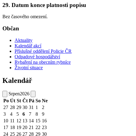
29. Datum konce platnosti popisu
Bez časového omezení.
Občan
Aktuality
Kalendář akcí
Příslušné oddělení Policie ČR
Odpadové hospodářství
Rybaření na obecním rybníce
Životní situace
Kalendář
Srpen
2026
Po
Út
St
Čt
Pá
So
Ne
27
28
29
30
31
1
2
3
4
5
6
7
8
9
10
11
12
13
14
15
16
17
18
19
20
21
22
23
24
25
26
27
28
29
30