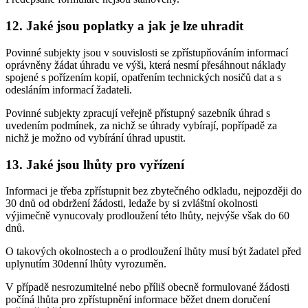
12. Jaké jsou poplatky a jak je lze uhradit
Povinné subjekty jsou v souvislosti se zpřístupňováním informací
oprávněny žádat úhradu ve výši, která nesmí přesáhnout náklady
spojené s pořízením kopií, opatřením technických nosičů dat a s
odesláním informací žadateli.
Povinné subjekty zpracují veřejně přístupný sazebník úhrad s
uvedením podmínek, za nichž se úhrady vybírají, popřípadě za
nichž je možno od vybírání úhrad upustit.
13. Jaké jsou lhůty pro vyřízení
Informaci je třeba zpřístupnit bez zbytečného odkladu, nejpozději do
30 dnů od obdržení žádosti, ledaže by si zvláštní okolnosti
výjimečně vynucovaly prodloužení této lhůty, nejvýše však do 60
dnů.
O takových okolnostech a o prodloužení lhůty musí být žadatel před
uplynutím 30denní lhůty vyrozuměn.
V případě nesrozumitelné nebo příliš obecně formulované žádosti
počíná lhůta pro zpřístupnění informace běžet dnem doručení