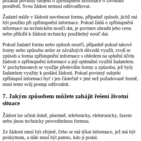
požádat povinný subjekt o zpřístupnění informace o životním
prostředí. Svou žádost nemusí odůvodňovat.
Žadatel může v žádosti navrhnout formu, případně způsob, jichž má
být použito při zpřístupnění informace. Pokud žádá o zpřístupnění
informace na technickém nosiči dat, je povinen uhradit jeho cenu
nebo přiložit k žádosti technicky použitelný nosič dat.
Pokud žadatel formu nebo způsob neurčí, případně pokud takové
formy nebo způsobu nelze ze závažných důvodů využít, zvolí se
způsob a forma zpřístupnění informace s ohledem na splnění účelu
žádosti o zpřístupnění informace a její optimální využití žadatelem.
V pochybnostech se využije především formy a způsobu, jež byly
žadatelem využity k podání žádosti. Pokud povinný subjekt
zpřístupní informaci byť i jen částečně v jiné než požadované formě,
musí tento svůj postup odůvodnit.
7. Jakým způsobem můžete zahájit řešení životní
situace
Žádost lze učinit ústně, písemně, telefonicky, elektronicky, faxem
nebo jinou technicky proveditelnou formou.
Ze žádosti musí být zřejmé, čeho se má týkat informace, jež má být
poskytnuta, a dále musí být patrno, kdo ji podal.