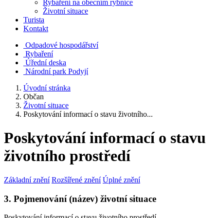
Rybaření na obecním rybníce
Životní situace
Turista
Kontakt
Odpadové hospodářství
Rybaření
Úřední deska
Národní park Podyjí
Úvodní stránka
Občan
Životní situace
Poskytování informací o stavu životního...
Poskytování informací o stavu
životního prostředí
Základní znění
Rozšířené znění
Úplné znění
3. Pojmenování (název) životní situace
Poskytování informací o stavu životního prostředí