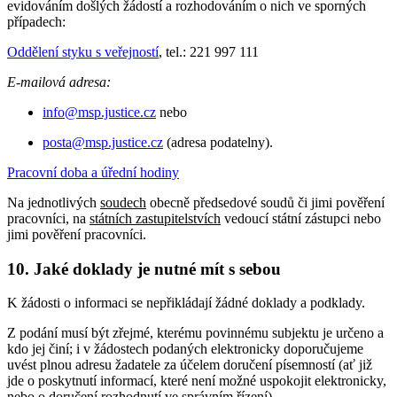
evidováním došlých žádostí a rozhodováním o nich ve sporných
případech:
Oddělení styku s veřejností
, tel.: 221 997 111
E-mailová adresa:
info@msp.justice.cz
nebo
posta@msp.justice.cz
(adresa podatelny).
Pracovní doba a úřední hodiny
Na jednotlivých
soudech
obecně předsedové soudů či jimi pověření
pracovníci, na
státních zastupitelstvích
vedoucí státní zástupci nebo
jimi pověření pracovníci.
10. Jaké doklady je nutné mít s sebou
K žádosti o informaci se nepřikládají žádné doklady a podklady.
Z podání musí být zřejmé, kterému povinnému subjektu je určeno a
kdo jej činí; i v žádostech podaných elektronicky doporučujeme
uvést plnou adresu žadatele za účelem doručení písemností (ať již
jde o poskytnutí informací, které není možné uspokojit elektronicky,
nebo o doručení rozhodnutí ve správním řízení).