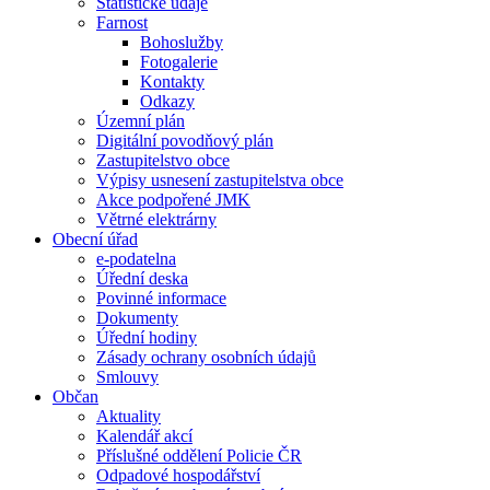
Statistické údaje
Farnost
Bohoslužby
Fotogalerie
Kontakty
Odkazy
Územní plán
Digitální povodňový plán
Zastupitelstvo obce
Výpisy usnesení zastupitelstva obce
Akce podpořené JMK
Větrné elektrárny
Obecní úřad
e-podatelna
Úřední deska
Povinné informace
Dokumenty
Úřední hodiny
Zásady ochrany osobních údajů
Smlouvy
Občan
Aktuality
Kalendář akcí
Příslušné oddělení Policie ČR
Odpadové hospodářství