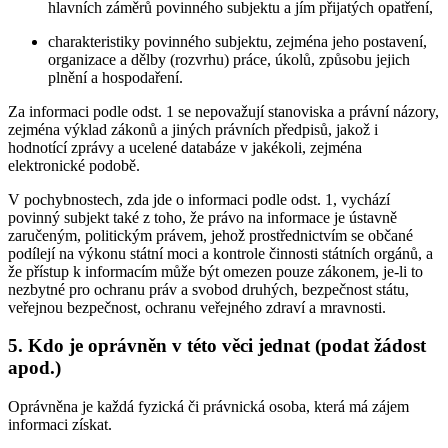
hlavních záměrů povinného subjektu a jím přijatých opatření,
charakteristiky povinného subjektu, zejména jeho postavení,
organizace a dělby (rozvrhu) práce, úkolů, způsobu jejich
plnění a hospodaření.
Za informaci podle odst. 1 se nepovažují stanoviska a právní názory,
zejména výklad zákonů a jiných právních předpisů, jakož i
hodnotící zprávy a ucelené databáze v jakékoli, zejména
elektronické podobě.
V pochybnostech, zda jde o informaci podle odst. 1, vychází
povinný subjekt také z toho, že právo na informace je ústavně
zaručeným, politickým právem, jehož prostřednictvím se občané
podílejí na výkonu státní moci a kontrole činnosti státních orgánů, a
že přístup k informacím může být omezen pouze zákonem, je-li to
nezbytné pro ochranu práv a svobod druhých, bezpečnost státu,
veřejnou bezpečnost, ochranu veřejného zdraví a mravnosti.
5. Kdo je oprávněn v této věci jednat (podat žádost
apod.)
Oprávněna je každá fyzická či právnická osoba, která má zájem
informaci získat.