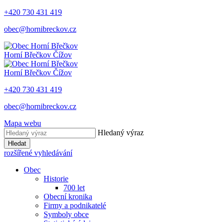
+420 730 431 419
obec@hornibreckov.cz
Horní Břečkov
Čížov
Horní Břečkov
Čížov
+420 730 431 419
obec@hornibreckov.cz
Mapa webu
Hledaný výraz
Hledat
rozšířené vyhledávání
Obec
Historie
700 let
Obecní kronika
Firmy a podnikatelé
Symboly obce