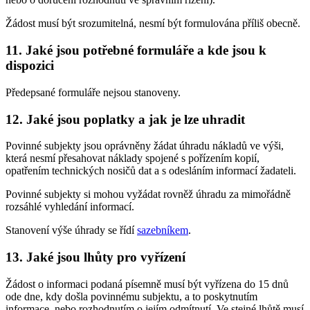
Žádost musí být srozumitelná, nesmí být formulována příliš obecně.
11. Jaké jsou potřebné formuláře a kde jsou k
dispozici
Předepsané formuláře nejsou stanoveny.
12. Jaké jsou poplatky a jak je lze uhradit
Povinné subjekty jsou oprávněny žádat úhradu nákladů ve výši,
která nesmí přesahovat náklady spojené s pořízením kopií,
opatřením technických nosičů dat a s odesláním informací žadateli.
Povinné subjekty si mohou vyžádat rovněž úhradu za mimořádně
rozsáhlé vyhledání informací.
Stanovení výše úhrady se řídí
sazebníkem
.
13. Jaké jsou lhůty pro vyřízení
Žádost o informaci podaná písemně musí být vyřízena do 15 dnů
ode dne, kdy došla povinnému subjektu, a to poskytnutím
informace, nebo rozhodnutím o jejím odmítnutí. Ve stejné lhůtě musí