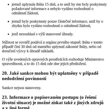
jemuž uplynula lhůta 15 dnů, a to aniž by mu byly poskytnuty
požadované informace a nebylo vydáno rozhodnutí o
odmítnutí žádosti,
jemuž byly poskytnuty pouze částečné informace, aniž by o
zbytku bylo vydáno rozhodnutí o odmítnutí žádosti,
jenž nesouhlasí s výší stanovené úhrady.
Stížnost se rovněž podává u orgánu prvního stupně; lhůta v tomto
případě činí 30 dnů od marného uplynutí zákonné lhůty, nebo od
doručení výzvy k úhradě nákladů.
O výše uvedených opravných prostředcích rozhoduje Ministerstvo
spravedlnosti, a to do 15 dnů ode dne jejich předložení.
20. Jaké sankce mohou být uplatněny v případě
nedodržení povinností
Sankce nejsou stanoveny.
23. Informace o popisovaném postupu (o řešení
životní situace) je možné získat také z jiných zdrojů
a v jiné formě