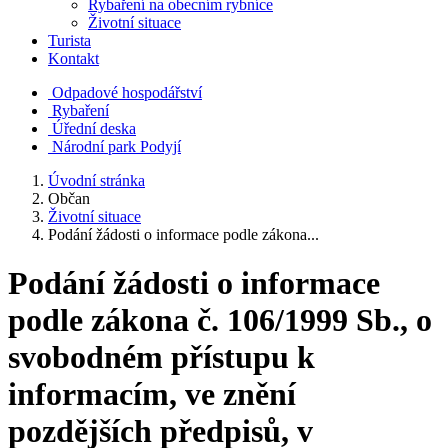
Rybaření na obecním rybníce
Životní situace
Turista
Kontakt
Odpadové hospodářství
Rybaření
Úřední deska
Národní park Podyjí
Úvodní stránka
Občan
Životní situace
Podání žádosti o informace podle zákona...
Podání žádosti o informace
podle zákona č. 106/1999 Sb., o
svobodném přístupu k
informacím, ve znění
pozdějších předpisů, v