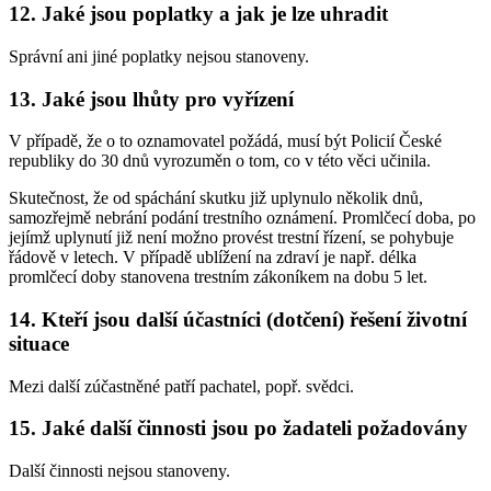
12. Jaké jsou poplatky a jak je lze uhradit
Správní ani jiné poplatky nejsou stanoveny.
13. Jaké jsou lhůty pro vyřízení
V případě, že o to oznamovatel požádá, musí být Policií České
republiky do 30 dnů vyrozuměn o tom, co v této věci učinila.
Skutečnost, že od spáchání skutku již uplynulo několik dnů,
samozřejmě nebrání podání trestního oznámení. Promlčecí doba, po
jejímž uplynutí již není možno provést trestní řízení, se pohybuje
řádově v letech. V případě ublížení na zdraví je např. délka
promlčecí doby stanovena trestním zákoníkem na dobu 5 let.
14. Kteří jsou další účastníci (dotčení) řešení životní
situace
Mezi další zúčastněné patří pachatel, popř. svědci.
15. Jaké další činnosti jsou po žadateli požadovány
Další činnosti nejsou stanoveny.