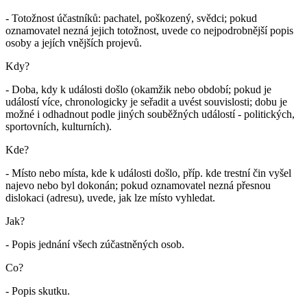
- Totožnost účastníků: pachatel, poškozený, svědci; pokud
oznamovatel nezná jejich totožnost, uvede co nejpodrobnější popis
osoby a jejích vnějších projevů.
Kdy?
- Doba, kdy k události došlo (okamžik nebo období; pokud je
událostí více, chronologicky je seřadit a uvést souvislosti; dobu je
možné i odhadnout podle jiných souběžných událostí - politických,
sportovních, kulturních).
Kde?
- Místo nebo místa, kde k události došlo, příp. kde trestní čin vyšel
najevo nebo byl dokonán; pokud oznamovatel nezná přesnou
dislokaci (adresu), uvede, jak lze místo vyhledat.
Jak?
- Popis jednání všech zúčastněných osob.
Co?
- Popis skutku.