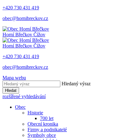
+420 730 431 419
obec@hornibreckov.cz
Horní Břečkov
Čížov
Horní Břečkov
Čížov
+420 730 431 419
obec@hornibreckov.cz
Mapa webu
Hledaný výraz
Hledat
rozšířené vyhledávání
Obec
Historie
700 let
Obecní kronika
Firmy a podnikatelé
Symboly obce