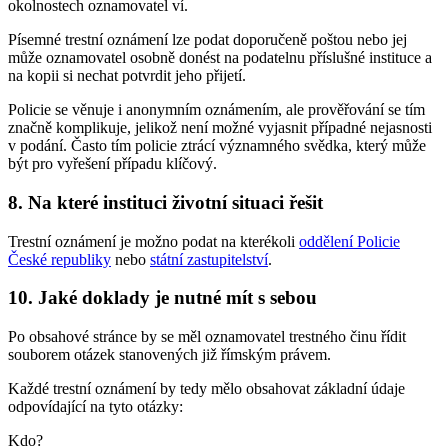
okolnostech oznamovatel ví.
Písemné trestní oznámení lze podat doporučeně poštou nebo jej
může oznamovatel osobně donést na podatelnu příslušné instituce a
na kopii si nechat potvrdit jeho přijetí.
Policie se věnuje i anonymním oznámením, ale prověřování se tím
značně komplikuje, jelikož není možné vyjasnit případné nejasnosti
v podání. Často tím policie ztrácí významného svědka, který může
být pro vyřešení případu klíčový.
8. Na které instituci životní situaci řešit
Trestní oznámení je možno podat na kterékoli
oddělení Policie
České republiky
nebo
státní zastupitelství
.
10. Jaké doklady je nutné mít s sebou
Po obsahové stránce by se měl oznamovatel trestného činu řídit
souborem otázek stanovených již římským právem.
Každé trestní oznámení by tedy mělo obsahovat základní údaje
odpovídající na tyto otázky:
Kdo?