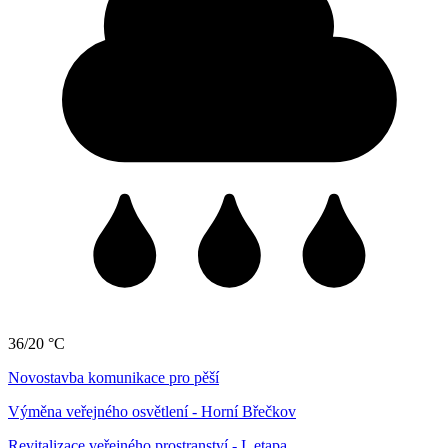
36/20 °C
Novostavba komunikace pro pěší
Výměna veřejného osvětlení - Horní Břečkov
Revitalizace veřejného prostranství - I. etapa