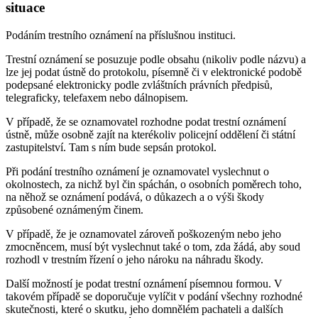
situace
Podáním trestního oznámení na příslušnou instituci.
Trestní oznámení se posuzuje podle obsahu (nikoliv podle názvu) a
lze jej podat ústně do protokolu, písemně či v elektronické podobě
podepsané elektronicky podle zvláštních právních předpisů,
telegraficky, telefaxem nebo dálnopisem.
V případě, že se oznamovatel rozhodne podat trestní oznámení
ústně, může osobně zajít na kterékoliv policejní oddělení či státní
zastupitelství. Tam s ním bude sepsán protokol.
Při podání trestního oznámení je oznamovatel vyslechnut o
okolnostech, za nichž byl čin spáchán, o osobních poměrech toho,
na něhož se oznámení podává, o důkazech a o výši škody
způsobené oznámeným činem.
V případě, že je oznamovatel zároveň poškozeným nebo jeho
zmocněncem, musí být vyslechnut také o tom, zda žádá, aby soud
rozhodl v trestním řízení o jeho nároku na náhradu škody.
Další možností je podat trestní oznámení písemnou formou. V
takovém případě se doporučuje vylíčit v podání všechny rozhodné
skutečnosti, které o skutku, jeho domnělém pachateli a dalších