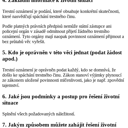
4. Základní informace k životní situaci
Trestní oznámení je podání, které obsahuje konkrétní skutečnosti,
které nasvědčují spáchání trestného činu.
Podle platných právních předpisů nemůže státní zástupce ani
policejní orgán v zásadě odmítnout přijetí žádného trestního
oznámení. Tyto orgány mají naopak povinnost oznámení přijmout a
bez průtahů věc vyřešit.
5. Kdo je oprávněn v této věci jednat (podat žádost
apod.)
Trestní oznámení je oprávněn podat každý, kdo se domnívá, že
došlo ke spáchání trestného činu. Zákon stanoví výjimky plynoucí
ze zákonem uložené povinnosti mlčenlivosti, jako je např. zpovědní
tajemství.
6. Jaké jsou podmínky a postup pro řešení životní
situace
Splnění všech požadovaných náležitostí.
7. Jakým způsobem můžete zahájit řešení životní