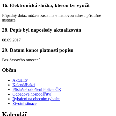
16. Elektronická služba, kterou lze využít
Případný dotaz můžete zaslat na e-mailovou adresu příslušné
instituce.
28. Popis byl naposledy aktualizován
08.09.2017
29. Datum konce platnosti popisu
Bez časového omezení.
Občan
Aktuality
Kalendář akcí
Příslušné oddělení Policie ČR
Odpadové hospodářství
Rybaření na obecním rybníce
Životní situace
Kalendář