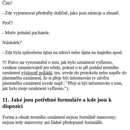
Čím?
- Zde vyjmenovat předměty doličné, jako jsou nástroje a zbraně.
Proč?
- Motiv jednání pachatele.
Následek?
- Zda byla způsobena újma na zdraví nebo újma na majetku apod.
!!! Právo na vyrozumění o tom, jak bylo oznámení vyřízeno,
vznikne oznamovateli jen tehdy, pokud o to při podání trestního
oznámení
výslovně požádá
, tzn. uvede do protokolu nebo napíše do
písemného oznámení, že si přeje být informován (v závěru
písemného oznámení uvede např.: "Přeji si být informován o tom,
jak bylo moje oznámení vyřízeno.").
11. Jaké jsou potřebné formuláře a kde jsou k
dispozici
Forma a obsah trestního oznámení nejsou formálně stanoveny;
nejsou tedy stanoveny ani žádné předepsané formuláře.