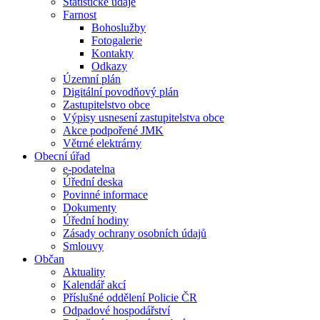
Statistické údaje
Farnost
Bohoslužby
Fotogalerie
Kontakty
Odkazy
Územní plán
Digitální povodňový plán
Zastupitelstvo obce
Výpisy usnesení zastupitelstva obce
Akce podpořené JMK
Větrné elektrárny
Obecní úřad
e-podatelna
Úřední deska
Povinné informace
Dokumenty
Úřední hodiny
Zásady ochrany osobních údajů
Smlouvy
Občan
Aktuality
Kalendář akcí
Příslušné oddělení Policie ČR
Odpadové hospodářství