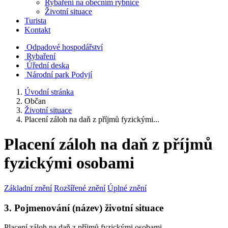
Rybaření na obecním rybníce
Životní situace
Turista
Kontakt
Odpadové hospodářství
Rybaření
Úřední deska
Národní park Podyjí
Úvodní stránka
Občan
Životní situace
Placení záloh na daň z příjmů fyzickými...
Placení záloh na daň z příjmů
fyzickými osobami
Základní znění
Rozšířené znění
Úplné znění
3. Pojmenování (název) životní situace
Placení záloh na daň z příjmů fyzickými osobami