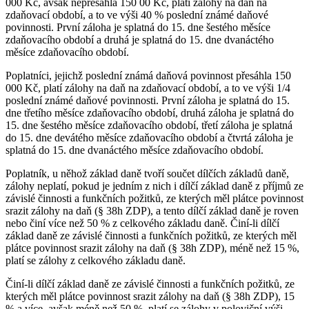
000 Kč, avšak nepřesáhla 150 00 Kč, platí zálohy na daň na
zdaňovací období, a to ve výši 40 % poslední známé daňové
povinnosti. První záloha je splatná do 15. dne šestého měsíce
zdaňovacího období a druhá je splatná do 15. dne dvanáctého
měsíce zdaňovacího období.
Poplatníci, jejichž poslední známá daňová povinnost přesáhla 150
000 Kč, platí zálohy na daň na zdaňovací období, a to ve výši 1/4
poslední známé daňové povinnosti. První záloha je splatná do 15.
dne třetího měsíce zdaňovacího období, druhá záloha je splatná do
15. dne šestého měsíce zdaňovacího období, třetí záloha je splatná
do 15. dne devátého měsíce zdaňovacího období a čtvrtá záloha je
splatná do 15. dne dvanáctého měsíce zdaňovacího období.
Poplatník, u něhož základ daně tvoří součet dílčích základů daně,
zálohy neplatí, pokud je jedním z nich i dílčí základ daně z příjmů ze
závislé činnosti a funkčních požitků, ze kterých měl plátce povinnost
srazit zálohy na daň (§ 38h ZDP), a tento dílčí základ daně je roven
nebo činí více než 50 % z celkového základu daně. Činí-li dílčí
základ daně ze závislé činnosti a funkčních požitků, ze kterých měl
plátce povinnost srazit zálohy na daň (§ 38h ZDP), méně než 15 %,
platí se zálohy z celkového základu daně.
Činí-li dílčí základ daně ze závislé činnosti a funkčních požitků, ze
kterých měl plátce povinnost srazit zálohy na daň (§ 38h ZDP), 15
% a více, avšak méně než 50 %, platí se zálohy v poloviční výši.