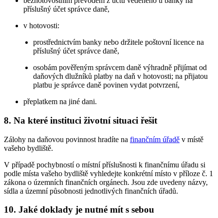
bezhotovostním převodem z účtu vedeného u banky na
příslušný účet správce daně,
v hotovosti:
prostřednictvím banky nebo držitele poštovní licence na
příslušný účet správce daně,
osobám pověřeným správcem daně výhradně přijímat od
daňových dlužníků platby na daň v hotovosti; na přijatou
platbu je správce daně povinen vydat potvrzení,
přeplatkem na jiné dani.
8. Na které instituci životní situaci řešit
Zálohy na daňovou povinnost hradíte na
finančním úřadě
v místě
vašeho bydliště.
V případě pochybností o místní příslušnosti k finančnímu úřadu si
podle místa vašeho bydliště vyhledejte konkrétní místo v příloze č. 1
zákona o územních finančních orgánech. Jsou zde uvedeny názvy,
sídla a územní působnosti jednotlivých finančních úřadů.
10. Jaké doklady je nutné mít s sebou