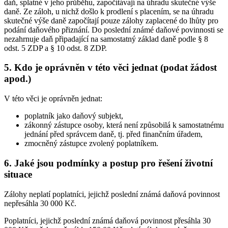
daň, splatné v jeho průběhu, započítávají na úhradu skutečné výše
daně. Ze záloh, u nichž došlo k prodlení s placením, se na úhradu
skutečné výše daně započítají pouze zálohy zaplacené do lhůty pro
podání daňového přiznání. Do poslední známé daňové povinnosti se
nezahrnuje daň připadající na samostatný základ daně podle § 8
odst. 5 ZDP a § 10 odst. 8 ZDP.
5. Kdo je oprávněn v této věci jednat (podat žádost
apod.)
V této věci je oprávněn jednat:
poplatník jako daňový subjekt,
zákonný zástupce osoby, která není způsobilá k samostatnému
jednání před správcem daně, tj. před finančním úřadem,
zmocněný zástupce zvolený poplatníkem.
6. Jaké jsou podmínky a postup pro řešení životní
situace
Zálohy neplatí poplatníci, jejichž poslední známá daňová povinnost
nepřesáhla 30 000 Kč.
Poplatníci, jejichž poslední známá daňová povinnost přesáhla 30