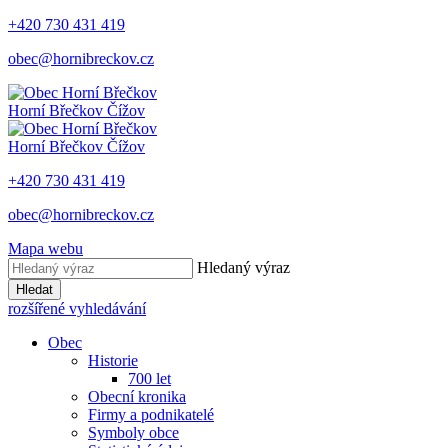
+420 730 431 419
obec@hornibreckov.cz
Horní Břečkov
Čížov
Horní Břečkov
Čížov
+420 730 431 419
obec@hornibreckov.cz
Mapa webu
Hledaný výraz
Hledat
rozšířené vyhledávání
Obec
Historie
700 let
Obecní kronika
Firmy a podnikatelé
Symboly obce