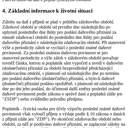
4. Základní informace k životní situaci
Zálohy na daň z příjmů se platí v průběhu zálohového období.
Zálohové období je období od prvního dne následujícího po
uplynutí posledního dne lhůty pro podání daňového přiznání za
minulé zdaňovací období do posledního dne lhůty pro podání
daňového přiznání v následujícím zdaňovacím období. Při stanovení
výše a periodicity záloh se vychází z poslední známé daňové
povinnosti. Za poslední známou daňovou povinnost se pro
stanovení periodicity a výše záloh v zálohovém období považuje
rovněž částka, kterou si poplatník sám vypočetl a uvedl v daňovém
(dodatečném) přiznání za období bezprostředně předcházející
zdaňovacímu období, s platností od následujícího dne po termínu
pro podání daňového (dodatečného) přiznání, a bylo-li daňové
(dodatečné) přiznání podáno opožděně, s platností od následujícího
dne po dni jeho podání, do účinnosti další změny poslední známé
daňové povinnosti podle zákona o správě daní a poplatků (dále jen
"ZSDP") nebo zvláštního právního předpisu.
Poplatník - fyzická osoba pro účely výpočtu poslední známé daňové
povinnosti však vyloučí příjmy a výdaje podle § 10 zákona o daních
z příjmů (dále jen "ZDP"). Po skončení zdaňovacího období nebo
období, za něž je podáváno daňové přiznání, se zaplacené zálohy na