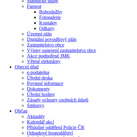
Statistické údaje
Farnost
Bohoslužby
Fotogalerie
Kontakty
Odkazy
Územní plán
Digitální povodňový plán
Zastupitelstvo obce
Výpisy usnesení zastupitelstva obce
Akce podpořené JMK
Větrné elektrárny
Obecní úřad
e-podatelna
Úřední deska
Povinné informace
Dokumenty
Úřední hodiny
Zásady ochrany osobních údajů
Smlouvy
Občan
Aktuality
Kalendář akcí
Příslušné oddělení Policie ČR
Odpadové hospodářství