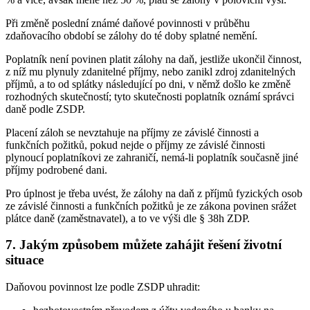
Při změně poslední známé daňové povinnosti v průběhu
zdaňovacího období se zálohy do té doby splatné nemění.
Poplatník není povinen platit zálohy na daň, jestliže ukončil činnost,
z níž mu plynuly zdanitelné příjmy, nebo zanikl zdroj zdanitelných
příjmů, a to od splátky následující po dni, v němž došlo ke změně
rozhodných skutečností; tyto skutečnosti poplatník oznámí správci
daně podle ZSDP.
Placení záloh se nevztahuje na příjmy ze závislé činnosti a
funkčních požitků, pokud nejde o příjmy ze závislé činnosti
plynoucí poplatníkovi ze zahraničí, nemá-li poplatník současně jiné
příjmy podrobené dani.
Pro úplnost je třeba uvést, že zálohy na daň z příjmů fyzických osob
ze závislé činnosti a funkčních požitků je ze zákona povinen srážet
plátce daně (zaměstnavatel), a to ve výši dle § 38h ZDP.
7. Jakým způsobem můžete zahájit řešení životní
situace
Daňovou povinnost lze podle ZSDP uhradit: