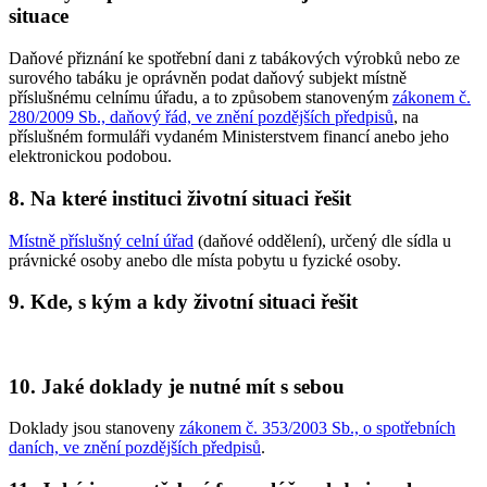
situace
Daňové přiznání ke spotřební dani z tabákových výrobků nebo ze
surového tabáku je oprávněn podat daňový subjekt místně
příslušnému celnímu úřadu, a to způsobem stanoveným
zákonem č.
280/2009 Sb., daňový řád, ve znění pozdějších předpisů
, na
příslušném formuláři vydaném Ministerstvem financí anebo jeho
elektronickou podobou.
8. Na které instituci životní situaci řešit
Místně příslušný celní úřad
(daňové oddělení), určený dle sídla u
právnické osoby anebo dle místa pobytu u fyzické osoby.
9. Kde, s kým a kdy životní situaci řešit
10. Jaké doklady je nutné mít s sebou
Doklady jsou stanoveny
zákonem č. 353/2003 Sb., o spotřebních
daních, ve znění pozdějších předpisů
.