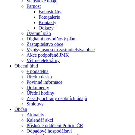
Statistické údaje
Farnost
Bohoslužby
Fotogalerie
Kontakty
Odkazy
Územní plán
Digitální povodňový plán
Zastupitelstvo obce
Výpisy usnesení zastupitelstva obce
Akce podpořené JMK
Větrné elektrárny
Obecní úřad
e-podatelna
Úřední deska
Povinné informace
Dokumenty
Úřední hodiny
Zásady ochrany osobních údajů
Smlouvy
Občan
Aktuality
Kalendář akcí
Příslušné oddělení Policie ČR
Odpadové hospodářství