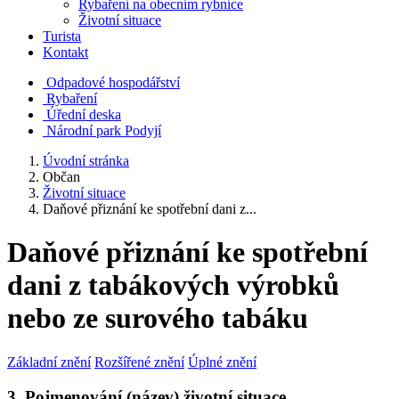
Rybaření na obecním rybníce
Životní situace
Turista
Kontakt
Odpadové hospodářství
Rybaření
Úřední deska
Národní park Podyjí
Úvodní stránka
Občan
Životní situace
Daňové přiznání ke spotřební dani z...
Daňové přiznání ke spotřební
dani z tabákových výrobků
nebo ze surového tabáku
Základní znění
Rozšířené znění
Úplné znění
3. Pojmenování (název) životní situace