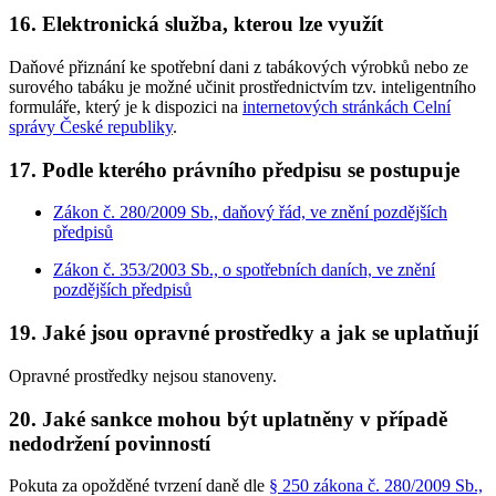
16. Elektronická služba, kterou lze využít
Daňové přiznání ke spotřební dani z tabákových výrobků nebo ze
surového tabáku je možné učinit prostřednictvím tzv. inteligentního
formuláře, který je k dispozici na
internetových stránkách Celní
správy České republiky
.
17. Podle kterého právního předpisu se postupuje
Zákon č. 280/2009 Sb., daňový řád, ve znění pozdějších
předpisů
Zákon č. 353/2003 Sb., o spotřebních daních, ve znění
pozdějších předpisů
19. Jaké jsou opravné prostředky a jak se uplatňují
Opravné prostředky nejsou stanoveny.
20. Jaké sankce mohou být uplatněny v případě
nedodržení povinností
Pokuta za opožděné tvrzení daně dle
§ 250 zákona č. 280/2009 Sb.,