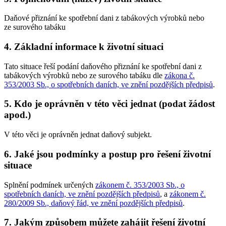
Daňové přiznání ke spotřební dani z tabákových výrobků nebo
ze surového tabáku
4. Základní informace k životní situaci
Tato situace řeší podání daňového přiznání ke spotřební dani z
tabákových výrobků nebo ze surového tabáku dle
zákona č.
353/2003 Sb., o spotřebních daních, ve znění pozdějších předpisů
.
5. Kdo je oprávněn v této věci jednat (podat žádost
apod.)
V této věci je oprávněn jednat daňový subjekt.
6. Jaké jsou podmínky a postup pro řešení životní
situace
Splnění podmínek určených
zákonem č. 353/2003 Sb., o
spotřebních daních, ve znění pozdějších předpisů
, a
zákonem č.
280/2009 Sb., daňový řád, ve znění pozdějších předpisů
.
7. Jakým způsobem můžete zahájit řešení životní