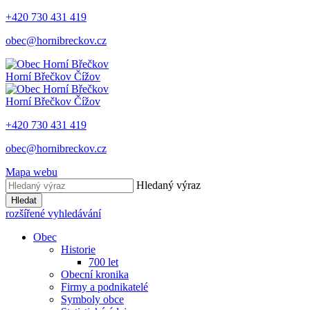
+420 730 431 419
obec@hornibreckov.cz
Horní Břečkov
Čížov
Horní Břečkov
Čížov
+420 730 431 419
obec@hornibreckov.cz
Mapa webu
Hledaný výraz
Hledat
rozšířené vyhledávání
Obec
Historie
700 let
Obecní kronika
Firmy a podnikatelé
Symboly obce