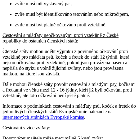
zvíře musí mít vystavený pas,
zvíře musí být identifikováno tetováním nebo mikročipem,
zvíře musí být platně očkováno proti vzteklině.
Cestování s mláďaty neočkovanými proti vzteklině z České
republiky do ostatních členských států
:
Členské státy mohou udělit výjimku z povinného očkování proti
vzteklině pro mláďata psů, koček a fretek do stáří 12 týdnů, která
nejsou očkována proti vzteklině, pokud jsou provázena pasem a
nepřišla do styku s volně žijícími zvířaty, nebo jsou provázena
matkou, na které jsou závislá.
Dále mohou členské státy povolit cestování s mladými psy, kočkami
a fretkami ve věku mezi 12 - 16 týdny, kteří již byli očkováni proti
vzteklině, ale toto očkování není ještě platné.
Informace o podmínkách cestování s mláďaty psů, koček a fretek do
jednotlivých členských států Evropské unie naleznete na
internetových stránkách Evropské komise
.
Cestování s více zvířaty
:
Doprovázet majitele může maximálně 5 kusů zvířat.