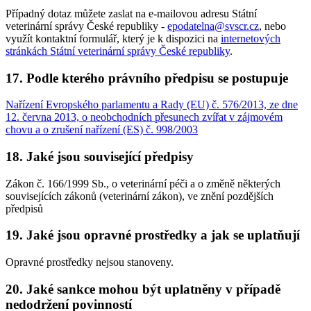
Případný dotaz můžete zaslat na e-mailovou adresu Státní
veterinární správy České republiky -
epodatelna@svscr.cz
, nebo
využít kontaktní formulář, který je k dispozici na
internetových
stránkách Státní veterinární správy České republiky
.
17. Podle kterého právního předpisu se postupuje
Nařízení Evropského parlamentu a Rady (EU) č. 576/2013, ze dne
12. června 2013, o neobchodních přesunech zvířat v zájmovém
chovu a o zrušení nařízení (ES) č. 998/2003
18. Jaké jsou související předpisy
Zákon č. 166/1999 Sb., o veterinární péči a o změně některých
souvisejících zákonů (veterinární zákon), ve znění pozdějších
předpisů
19. Jaké jsou opravné prostředky a jak se uplatňují
Opravné prostředky nejsou stanoveny.
20. Jaké sankce mohou být uplatněny v případě
nedodržení povinností