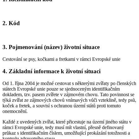
2. Kód
3. Pojmenování (název) životní situace
Cestování se psy, kočkami a fretkami v rámci Evropské unie
4. Základní informace k životní situaci
Od 1. října 2004 je možné cestovat s některými zvířaty po členských
státech Evropské unie pouze se sjednoceným identifikačním
dokladem, tzv. pasem zvířete v zájmovém chovu. Tato povinnost se
týká zvířat ze zájmových chovů vnímavých vůči vzteklině, tedy psů,
koček a fretek, a souvisí s ochranou území států proti tomuto
onemocnění.
Každé z uvedených zvířat, které přicestuje na území jiného státu v
rámci Evropské unie, tedy musí mít vlastní, přesně definovaný
průkaz s identifikačním číslem, umožňující prokázání totožnosti a
kontrolu zdravotního stavu.