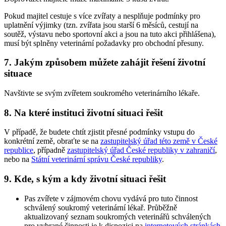
Pokud majitel cestuje s více zvířaty a nesplňuje podmínky pro
uplatnění výjimky (tzn. zvířata jsou starší 6 měsíců, cestují na
soutěž, výstavu nebo sportovní akci a jsou na tuto akci přihlášena),
musí být splněny veterinární požadavky pro obchodní přesuny.
7. Jakým způsobem můžete zahájit řešení životní
situace
Navštivte se svým zvířetem soukromého veterinárního lékaře.
8. Na které instituci životní situaci řešit
V případě, že budete chtít zjistit přesné podmínky vstupu do
konkrétní země, obraťte se na
zastupitelský úřad této země v České
republice
, případně
zastupitelský úřad České republiky v zahraničí
,
nebo na
Státní veterinární správu České republiky
.
9. Kde, s kým a kdy životní situaci řešit
Pas zvířete v zájmovém chovu vydává pro tuto činnost
schválený soukromý veterinární lékař. Průběžně
aktualizovaný seznam soukromých veterinářů schválených
pro vybrané činnosti je k dispozici na
internetových stránkách