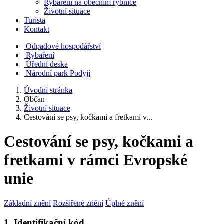
Rybaření na obecním rybníce
Životní situace
Turista
Kontakt
Odpadové hospodářství
Rybaření
Úřední deska
Národní park Podyjí
Úvodní stránka
Občan
Životní situace
Cestování se psy, kočkami a fretkami v...
Cestování se psy, kočkami a
fretkami v rámci Evropské
unie
Základní znění
Rozšířené znění
Úplné znění
1. Identifikační kód