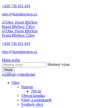
+420 730 431 419
obec@hornibreckov.cz
Horní Břečkov
Čížov
Horní Břečkov
Čížov
+420 730 431 419
obec@hornibreckov.cz
Mapa webu
Hledaný výraz
Hledat
rozšířené vyhledávání
Obec
Historie
700 let
Obecní kronika
Firmy a podnikatelé
Symboly obce