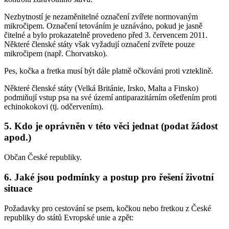
Nezbytností je nezaměnitelné označení zvířete normovaným
mikročipem. Označení tetováním je uznáváno, pokud je jasně
čitelné a bylo prokazatelně provedeno před 3. červencem 2011.
Některé členské státy však vyžadují označení zvířete pouze
mikročipem (např. Chorvatsko).
Pes, kočka a fretka musí být dále platně očkováni proti vzteklině.
Některé členské státy (Velká Británie, Irsko, Malta a Finsko)
podmiňují vstup psa na své území antiparazitárním ošetřením proti
echinokokovi (tj. odčervením).
5. Kdo je oprávněn v této věci jednat (podat žádost
apod.)
Občan České republiky.
6. Jaké jsou podmínky a postup pro řešení životní
situace
Požadavky pro cestování se psem, kočkou nebo fretkou z České
republiky do států Evropské unie a zpět: