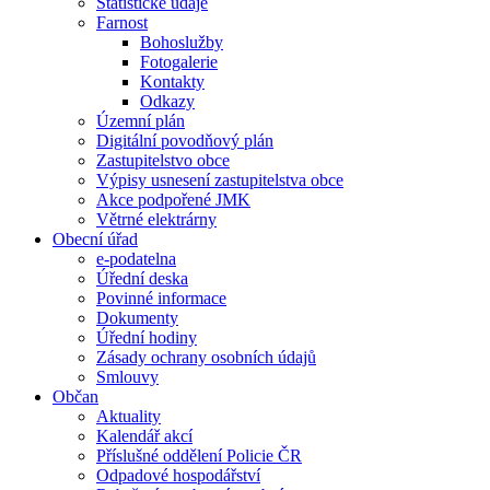
Statistické údaje
Farnost
Bohoslužby
Fotogalerie
Kontakty
Odkazy
Územní plán
Digitální povodňový plán
Zastupitelstvo obce
Výpisy usnesení zastupitelstva obce
Akce podpořené JMK
Větrné elektrárny
Obecní úřad
e-podatelna
Úřední deska
Povinné informace
Dokumenty
Úřední hodiny
Zásady ochrany osobních údajů
Smlouvy
Občan
Aktuality
Kalendář akcí
Příslušné oddělení Policie ČR
Odpadové hospodářství