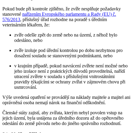
Pokud bude při kontrole zjištěno, že zvíře nesplňuje požadavky
stanovené
nařízením Evropského parlamentu a Rady (EU) č.
576/2013
, příslušný úřad rozhodne na poradě s úředním
veterinárním lékařem, že:
zvíře odešle zpět do země nebo na území, z něhož bylo
odesláno, nebo
zvíře izoluje pod úřední kontrolou po dobu nezbytnou pro
dosažení souladu se stanovenými podmínkami, nebo
v krajním případě, pokud navrácení zvířete není možné nebo
jeho izolace není z praktických důvodů proveditelná, nařídí
utracení zvířete v souladu s příslušnými vnitrostátními
pravidly týkajícími se ochrany zvířat v zájmovém chovu při
usmrcování.
Výše uvedená opatření se provádějí na náklady majitele a majitel ani
oprávněná osoba nemají nárok na finanční odškodnění.
Členské státy zajistí, aby zvířata, kterým nebyl povolen vstup na
jejich území, byla ustájena za úředního dozoru až do opětovného
odeslání do země původu nebo do jiného správního rozhodnutí.