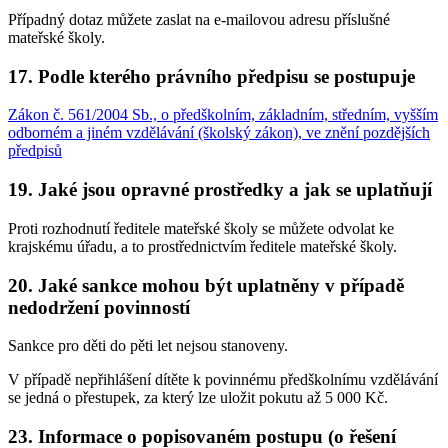
Případný dotaz můžete zaslat na e-mailovou adresu příslušné
mateřské školy.
17. Podle kterého právního předpisu se postupuje
Zákon č. 561/2004 Sb., o předškolním, základním, středním, vyšším
odborném a jiném vzdělávání (školský zákon), ve znění pozdějších
předpisů
19. Jaké jsou opravné prostředky a jak se uplatňují
Proti rozhodnutí ředitele mateřské školy se můžete odvolat ke
krajskému úřadu, a to prostřednictvím ředitele mateřské školy.
20. Jaké sankce mohou být uplatněny v případě
nedodržení povinností
Sankce pro děti do pěti let nejsou stanoveny.
V případě nepřihlášení dítěte k povinnému předškolnímu vzdělávání
se jedná o přestupek, za který lze uložit pokutu až 5 000 Kč.
23. Informace o popisovaném postupu (o řešení