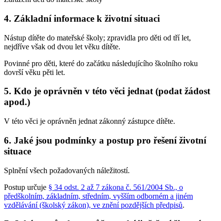
4. Základní informace k životní situaci
Nástup dítěte do mateřské školy; zpravidla pro děti od tří let,
nejdříve však od dvou let věku dítěte.
Povinné pro děti, které do začátku následujícího školního roku
dovrší věku pěti let.
5. Kdo je oprávněn v této věci jednat (podat žádost
apod.)
V této věci je oprávněn jednat zákonný zástupce dítěte.
6. Jaké jsou podmínky a postup pro řešení životní
situace
Splnění všech požadovaných náležitostí.
Postup určuje
§ 34 odst. 2 až 7 zákona č. 561/2004 Sb., o
předškolním, základním, středním, vyšším odborném a jiném
vzdělávání (školský zákon), ve znění pozdějších předpisů
.