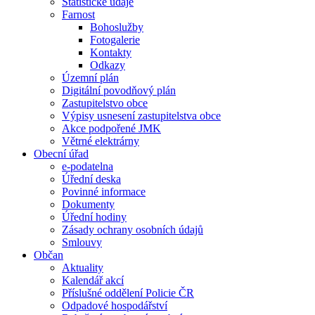
Statistické údaje
Farnost
Bohoslužby
Fotogalerie
Kontakty
Odkazy
Územní plán
Digitální povodňový plán
Zastupitelstvo obce
Výpisy usnesení zastupitelstva obce
Akce podpořené JMK
Větrné elektrárny
Obecní úřad
e-podatelna
Úřední deska
Povinné informace
Dokumenty
Úřední hodiny
Zásady ochrany osobních údajů
Smlouvy
Občan
Aktuality
Kalendář akcí
Příslušné oddělení Policie ČR
Odpadové hospodářství