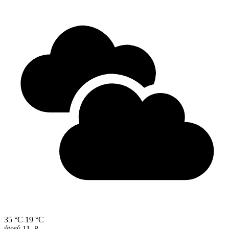
35 °C
19 °C
úterý
11. 8.