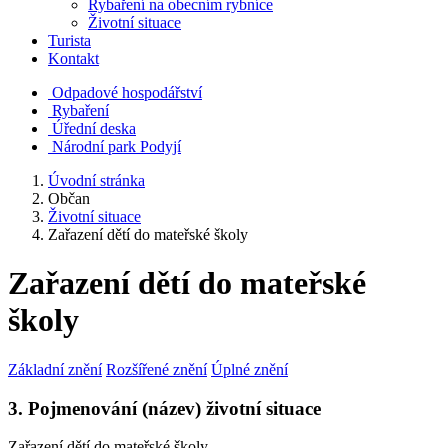
Rybaření na obecním rybníce
Životní situace
Turista
Kontakt
Odpadové hospodářství
Rybaření
Úřední deska
Národní park Podyjí
Úvodní stránka
Občan
Životní situace
Zařazení dětí do mateřské školy
Zařazení dětí do mateřské
školy
Základní znění
Rozšířené znění
Úplné znění
3. Pojmenování (název) životní situace
Zařazení dětí do mateřské školy