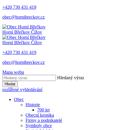
+420 730 431 419
obec@hornibreckov.cz
Horní Břečkov
Čížov
Horní Břečkov
Čížov
+420 730 431 419
obec@hornibreckov.cz
Mapa webu
Hledaný výraz
Hledat
rozšířené vyhledávání
Obec
Historie
700 let
Obecní kronika
Firmy a podnikatelé
Symboly obce