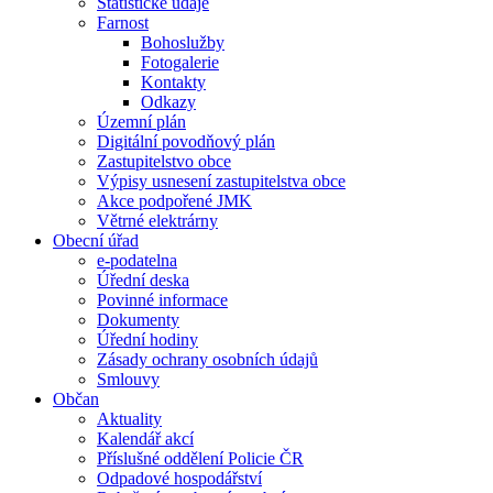
Statistické údaje
Farnost
Bohoslužby
Fotogalerie
Kontakty
Odkazy
Územní plán
Digitální povodňový plán
Zastupitelstvo obce
Výpisy usnesení zastupitelstva obce
Akce podpořené JMK
Větrné elektrárny
Obecní úřad
e-podatelna
Úřední deska
Povinné informace
Dokumenty
Úřední hodiny
Zásady ochrany osobních údajů
Smlouvy
Občan
Aktuality
Kalendář akcí
Příslušné oddělení Policie ČR
Odpadové hospodářství