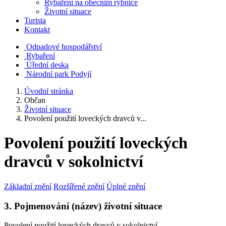
Rybaření na obecním rybníce
Životní situace
Turista
Kontakt
Odpadové hospodářství
Rybaření
Úřední deska
Národní park Podyjí
Úvodní stránka
Občan
Životní situace
Povolení použití loveckých dravců v...
Povolení použití loveckých
dravců v sokolnictví
Základní znění
Rozšířené znění
Úplné znění
3. Pojmenování (název) životní situace
Povolení použití loveckých dravců v sokolnictví