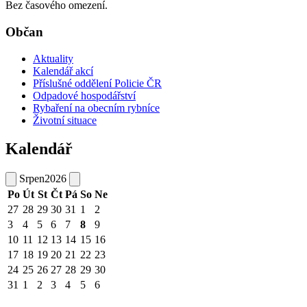
Bez časového omezení.
Občan
Aktuality
Kalendář akcí
Příslušné oddělení Policie ČR
Odpadové hospodářství
Rybaření na obecním rybníce
Životní situace
Kalendář
Srpen
2026
Po
Út
St
Čt
Pá
So
Ne
27
28
29
30
31
1
2
3
4
5
6
7
8
9
10
11
12
13
14
15
16
17
18
19
20
21
22
23
24
25
26
27
28
29
30
31
1
2
3
4
5
6