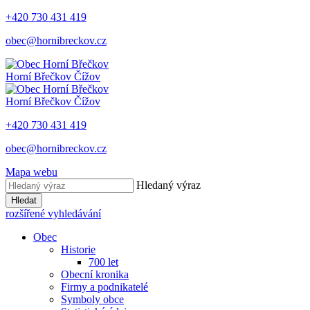
+420 730 431 419
obec@hornibreckov.cz
Horní Břečkov
Čížov
Horní Břečkov
Čížov
+420 730 431 419
obec@hornibreckov.cz
Mapa webu
Hledaný výraz
Hledat
rozšířené vyhledávání
Obec
Historie
700 let
Obecní kronika
Firmy a podnikatelé
Symboly obce