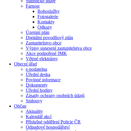
Statistické údaje
Farnost
Bohoslužby
Fotogalerie
Kontakty
Odkazy
Územní plán
Digitální povodňový plán
Zastupitelstvo obce
Výpisy usnesení zastupitelstva obce
Akce podpořené JMK
Větrné elektrárny
Obecní úřad
e-podatelna
Úřední deska
Povinné informace
Dokumenty
Úřední hodiny
Zásady ochrany osobních údajů
Smlouvy
Občan
Aktuality
Kalendář akcí
Příslušné oddělení Policie ČR
Odpadové hospodářství