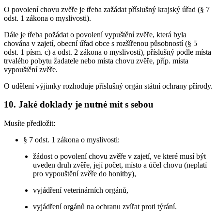
O povolení chovu zvěře je třeba zažádat příslušný krajský úřad (§ 7
odst. 1 zákona o myslivosti).
Dále je třeba požádat o povolení vypuštění zvěře, která byla
chována v zajetí, obecní úřad obce s rozšířenou působností (§ 5
odst. 1 písm. c) a odst. 2 zákona o myslivosti), příslušný podle místa
trvalého pobytu žadatele nebo místa chovu zvěře, příp. místa
vypouštění zvěře.
O udělení výjimky rozhoduje příslušný orgán státní ochrany přírody.
10. Jaké doklady je nutné mít s sebou
Musíte předložit:
§ 7 odst. 1 zákona o myslivosti:
žádost o povolení chovu zvěře v zajetí, ve které musí být
uveden druh zvěře, její počet, místo a účel chovu (neplatí
pro vypouštění zvěře do honitby),
vyjádření veterinárních orgánů,
vyjádření orgánů na ochranu zvířat proti týrání.