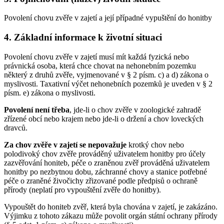
Povolení chovu zvěře v zajetí a její případné vypuštění do honitby
4. Základní informace k životní situaci
Povolení chovu zvěře v zajetí musí mít každá fyzická nebo
právnická osoba, která chce chovat na nehonebním pozemku
některý z druhů zvěře, vyjmenované v § 2 písm. c) a d) zákona o
myslivosti. Taxativní výčet nehonebních pozemků je uveden v § 2
písm. e) zákona o myslivosti.
Povolení není třeba
, jde-li o chov zvěře v zoologické zahradě
zřízené obcí nebo krajem nebo jde-li o držení a chov loveckých
dravců.
Za chov zvěře v zajetí se nepovažuje
krotký chov nebo
polodivoký chov zvěře prováděný uživatelem honitby pro účely
zazvěřování honiteb, péče o zraněnou zvěř prováděná uživatelem
honitby po nezbytnou dobu, záchranné chovy a stanice potřebné
péče o zraněné živočichy zřizované podle předpisů o ochraně
přírody (neplatí pro vypouštění zvěře do honitby).
Vypouštět do honiteb zvěř, která byla chována v zajetí, je zakázáno.
Výjimku z tohoto zákazu může povolit orgán státní ochrany přírody