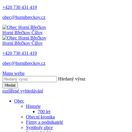
+420 730 431 419
obec@hornibreckov.cz
Horní Břečkov
Čížov
Horní Břečkov
Čížov
+420 730 431 419
obec@hornibreckov.cz
Mapa webu
Hledaný výraz
Hledat
rozšířené vyhledávání
Obec
Historie
700 let
Obecní kronika
Firmy a podnikatelé
Symboly obce