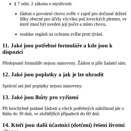
§ 7 odst. 2 zákona o myslivosti:
žádost o povolení chovu zvěře v zajetí pro dočasné držení
lišky obecné pro účely výcviku psů loveckých plemen, ve
které musí být uveden její počet a místo chovu,
souhlas orgánů na ochranu zvířat proti týrání.
11. Jaké jsou potřebné formuláře a kde jsou k
dispozici
Předepsané formuláře nejsou stanoveny. Žádost si píše žadatel sám.
12. Jaké jsou poplatky a jak je lze uhradit
Správní ani jiné poplatky nejsou stanoveny.
13. Jaké jsou lhůty pro vyřízení
Při bezchybně podané žádosti a všech potřebných náležitostí jde o
lhůtu do 30 dnů, ve složitějších případech do 60 dnů.
14. Kteří jsou další účastníci (dotčení) řešení životní