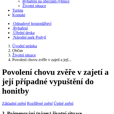
Rybaření na obecním rybníce
Životní situace
Turista
Kontakt
Odpadové hospodářství
Rybaření
Úřední deska
Národní park Podyjí
Úvodní stránka
Občan
Životní situace
Povolení chovu zvěře v zajetí a její...
Povolení chovu zvěře v zajetí a
její případné vypuštění do
honitby
Základní znění
Rozšířené znění
Úplné znění
3. Pojmenování (název) životní situace