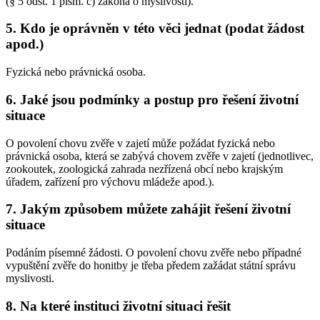
(§ 5 odst. 1 písm. c) zákona o myslivosti).
5. Kdo je oprávněn v této věci jednat (podat žádost
apod.)
Fyzická nebo právnická osoba.
6. Jaké jsou podmínky a postup pro řešení životní
situace
O povolení chovu zvěře v zajetí může požádat fyzická nebo
právnická osoba, která se zabývá chovem zvěře v zajetí (jednotlivec,
zookoutek, zoologická zahrada nezřízená obcí nebo krajským
úřadem, zařízení pro výchovu mládeže apod.).
7. Jakým způsobem můžete zahájit řešení životní
situace
Podáním písemné žádosti. O povolení chovu zvěře nebo případné
vypuštění zvěře do honitby je třeba předem zažádat státní správu
myslivosti.
8. Na které instituci životní situaci řešit