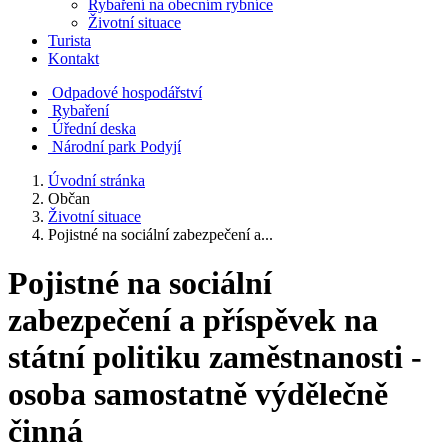
Rybaření na obecním rybníce
Životní situace
Turista
Kontakt
Odpadové hospodářství
Rybaření
Úřední deska
Národní park Podyjí
Úvodní stránka
Občan
Životní situace
Pojistné na sociální zabezpečení a...
Pojistné na sociální
zabezpečení a příspěvek na
státní politiku zaměstnanosti -
osoba samostatně výdělečně
činná