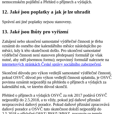
nemocenském pojištění a Přehled o příjmech a výdajích.
12. Jaké jsou poplatky a jak je lze uhradit
Správní ani jiné poplatky nejsou stanoveny.
13. Jaké jsou lhůty pro vyřízení
Zahájení nebo ukončení samostatné výdělečné činnosti je třeba
oznámit do osmého dne kalendářního měsíce následujícího po
měsíci, kdy k této skutečnosti došlo. Pro ukončení samostatné
výdělečné činnosti není stanoven předepsaný formulář (je však
nutné, aby měl písemnou formu); nepovinný formulář naleznete na
internetových stránkách České správy sociálního zabezpečení
.
Skončení důvodu pro výkon vedlejší samostatné výdělečné činnosti,
pokud OSVČ důvod pro výkon vedlejší činnosti uplatnila, je OSVČ
povinna oznámit nejpozději na přehledu o příjmech a výdajích za
kalendářní rok, ve kterém důvod skončil.
Přehled o příjmech a výdajích OSVČ za rok 2017 podává OSVČ
nejpozději do 2.5.2018, a to vždy, pokud její daňové přiznání
nezpracovává daňový poradce. Pokud daňové přiznání zpracovává
daňový poradce a OSVČ tuto skutečnost doloží nejpozději do
2.5.2018 u příslušné OSSZ/ PSSZ/ MSSZ, posunuje se termín