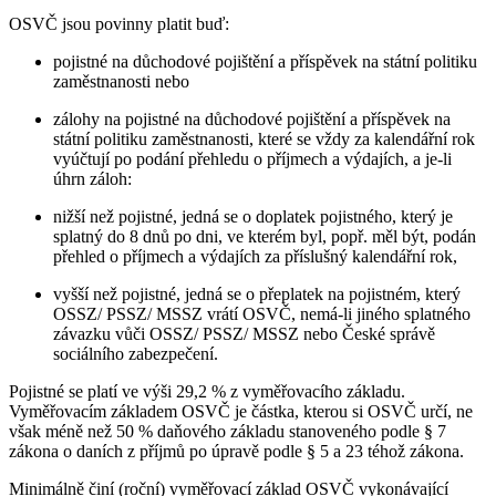
OSVČ jsou povinny platit buď:
pojistné na důchodové pojištění a příspěvek na státní politiku
zaměstnanosti nebo
zálohy na pojistné na důchodové pojištění a příspěvek na
státní politiku zaměstnanosti, které se vždy za kalendářní rok
vyúčtují po podání přehledu o příjmech a výdajích, a je-li
úhrn záloh:
nižší než pojistné, jedná se o doplatek pojistného, který je
splatný do 8 dnů po dni, ve kterém byl, popř. měl být, podán
přehled o příjmech a výdajích za příslušný kalendářní rok,
vyšší než pojistné, jedná se o přeplatek na pojistném, který
OSSZ/ PSSZ/ MSSZ vrátí OSVČ, nemá-li jiného splatného
závazku vůči OSSZ/ PSSZ/ MSSZ nebo České správě
sociálního zabezpečení.
Pojistné se platí ve výši 29,2 % z vyměřovacího základu.
Vyměřovacím základem OSVČ je částka, kterou si OSVČ určí, ne
však méně než 50 % daňového základu stanoveného podle § 7
zákona o daních z příjmů po úpravě podle § 5 a 23 téhož zákona.
Minimálně činí (roční) vyměřovací základ OSVČ vykonávající