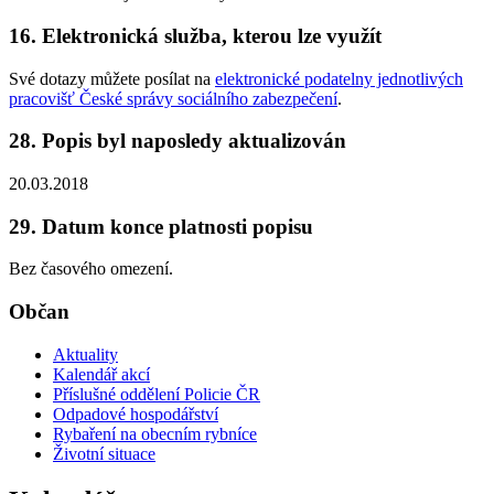
16. Elektronická služba, kterou lze využít
Své dotazy můžete posílat na
elektronické podatelny jednotlivých
pracovišť České správy sociálního zabezpečení
.
28. Popis byl naposledy aktualizován
20.03.2018
29. Datum konce platnosti popisu
Bez časového omezení.
Občan
Aktuality
Kalendář akcí
Příslušné oddělení Policie ČR
Odpadové hospodářství
Rybaření na obecním rybníce
Životní situace