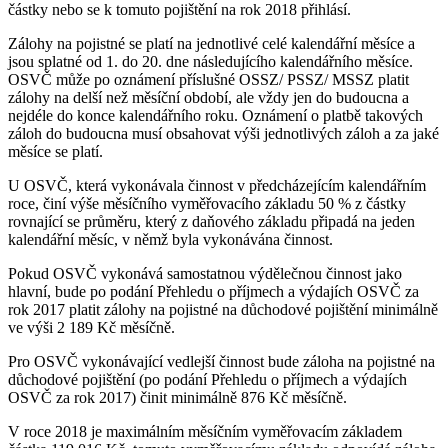
částky nebo se k tomuto pojištění na rok 2018 přihlásí.
Zálohy na pojistné se platí na jednotlivé celé kalendářní měsíce a
jsou splatné od 1. do 20. dne následujícího kalendářního měsíce.
OSVČ může po oznámení příslušné OSSZ/ PSSZ/ MSSZ platit
zálohy na delší než měsíční období, ale vždy jen do budoucna a
nejdéle do konce kalendářního roku. Oznámení o platbě takových
záloh do budoucna musí obsahovat výši jednotlivých záloh a za jaké
měsíce se platí.
U OSVČ, která vykonávala činnost v předcházejícím kalendářním
roce, činí výše měsíčního vyměřovacího základu 50 % z částky
rovnající se průměru, který z daňového základu připadá na jeden
kalendářní měsíc, v němž byla vykonávána činnost.
Pokud OSVČ vykonává samostatnou výdělečnou činnost jako
hlavní, bude po podání Přehledu o příjmech a výdajích OSVČ za
rok 2017 platit zálohy na pojistné na důchodové pojištění minimálně
ve výši 2 189 Kč měsíčně.
Pro OSVČ vykonávající vedlejší činnost bude záloha na pojistné na
důchodové pojištění (po podání Přehledu o příjmech a výdajích
OSVČ za rok 2017) činit minimálně 876 Kč měsíčně.
V roce 2018 je maximálním měsíčním vyměřovacím základem