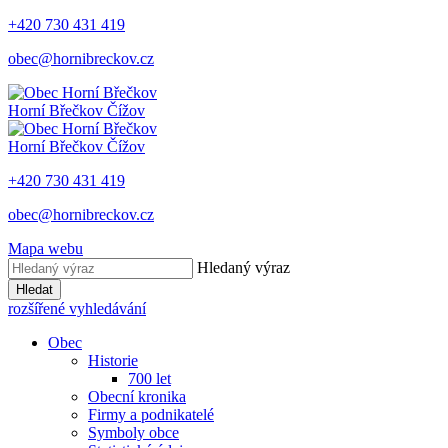
+420 730 431 419
obec@hornibreckov.cz
Horní Břečkov
Čížov
Horní Břečkov
Čížov
+420 730 431 419
obec@hornibreckov.cz
Mapa webu
Hledaný výraz
Hledat
rozšířené vyhledávání
Obec
Historie
700 let
Obecní kronika
Firmy a podnikatelé
Symboly obce