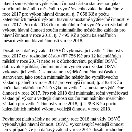
hlavní samostatnou výdělečnou činnost částku stanovenou jako
součin minimálního měsíčního vyměřovacího základu platného v
roce 2017 pro výkon hlavní činnosti, tj. 7 058 Kč a počtu
kalendářních měsíců výkonu hlavní samostatné výdělečné činnosti v
roce 2017. Pro rok 2018 činí minimální roční vyměřovací základ při
výkonu hlavní činnosti součin minimálního měsíčního základu pro
hlavní činnost v roce 2018, tj. 7 495 Kč a počtu kalendářních
měsíců výkonu hlavní činnosti v roce 2018.
Dosáhne-li daňový základ OSVČ vykonávající vedlejší činnost v
roce 2017 tzv. rozhodné částky (67 756 Kč pro 12 kalendářních
měsíců v roce 2017) nebo se k důchodovému pojištění OSVČ
dobrovolně přihlásí, činí minimální vyměřovací základ OSVČ
vykonávající vedlejší samostatnou výdělečnou činnost částku
stanovenou jako součin minimálního měsíčního vyměřovacího
základu platného v roce 2017 pro vedlejší činnost, tj. 2 824 Kč a
počtu kalendářních měsíců výkonu vedlejší samostatné výdělečné
činnosti v roce 2017. Pro rok 2018 činí minimální roční vyměřovací
základ při výkonu vedlejší činnosti součin minimálního měsíčního
základu pro vedlejší činnost v roce 2018, tj. 2 998 Kč a počtu
kalendářních měsíců výkonu vedlejší činnosti v roce 2018.
Povinnost platit zálohy na pojistné v roce 2018 má vždy OSVČ
vykonávající hlavní činnost, OSVČ vykonávající vedlejší činnost
jen v případě, že její daňový základ v roce 2017 dosáhl rozhodné