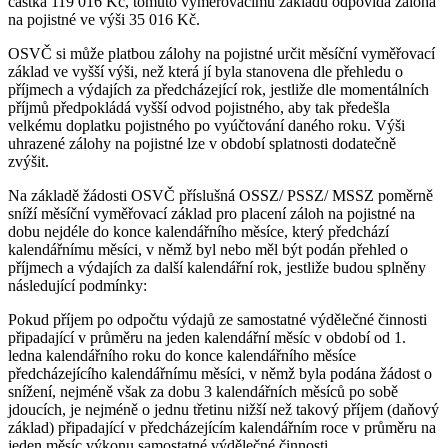
částka 119 016 Kč, tomuto vyměřovacímu základu odpovídá záloha
na pojistné ve výši 35 016 Kč.
OSVČ si může platbou zálohy na pojistné určit měsíční vyměřovací
základ ve vyšší výši, než která jí byla stanovena dle přehledu o
příjmech a výdajích za předcházející rok, jestliže dle momentálních
příjmů předpokládá vyšší odvod pojistného, aby tak předešla
velkému doplatku pojistného po vyúčtování daného roku. Výši
uhrazené zálohy na pojistné lze v období splatnosti dodatečně
zvýšit.
Na základě žádosti OSVČ příslušná OSSZ/ PSSZ/ MSSZ poměrně
sníží měsíční vyměřovací základ pro placení záloh na pojistné na
dobu nejdéle do konce kalendářního měsíce, který předchází
kalendářnímu měsíci, v němž byl nebo měl být podán přehled o
příjmech a výdajích za další kalendářní rok, jestliže budou splněny
následující podmínky:
Pokud příjem po odpočtu výdajů ze samostatné výdělečné činnosti
připadající v průměru na jeden kalendářní měsíc v období od 1.
ledna kalendářního roku do konce kalendářního měsíce
předcházejícího kalendářnímu měsíci, v němž byla podána žádost o
snížení, nejméně však za dobu 3 kalendářních měsíců po sobě
jdoucích, je nejméně o jednu třetinu nižší než takový příjem (daňový
základ) připadající v předcházejícím kalendářním roce v průměru na
jeden měsíc výkonu samostatné výdělečné činnosti.