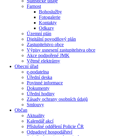
Statistické údaje
Farnost
Bohoslužby
Fotogalerie
Kontakty
Odkazy
Územní plán
Digitální povodňový plán
Zastupitelstvo obce
Výpisy usnesení zastupitelstva obce
Akce podpořené JMK
Větrné elektrárny
Obecní úřad
e-podatelna
Úřední deska
Povinné informace
Dokumenty
Úřední hodiny
Zásady ochrany osobních údajů
Smlouvy
Občan
Aktuality
Kalendář akcí
Příslušné oddělení Policie ČR
Odpadové hospodářství