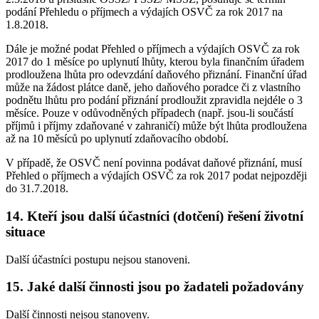
podání Přehledu o příjmech a výdajích OSVČ za rok 2017 na
1.8.2018.
Dále je možné podat Přehled o příjmech a výdajích OSVČ za rok
2017 do 1 měsíce po uplynutí lhůty, kterou byla finančním úřadem
prodloužena lhůta pro odevzdání daňového přiznání. Finanční úřad
může na žádost plátce daně, jeho daňového poradce či z vlastního
podnětu lhůtu pro podání přiznání prodloužit zpravidla nejdéle o 3
měsíce. Pouze v odůvodněných případech (např. jsou-li součástí
příjmů i příjmy zdaňované v zahraničí) může být lhůta prodloužena
až na 10 měsíců po uplynutí zdaňovacího období.
V případě, že OSVČ není povinna podávat daňové přiznání, musí
Přehled o příjmech a výdajích OSVČ za rok 2017 podat nejpozději
do 31.7.2018.
14. Kteří jsou další účastníci (dotčení) řešení životní
situace
Další účastníci postupu nejsou stanoveni.
15. Jaké další činnosti jsou po žadateli požadovány
Další činnosti nejsou stanoveny.