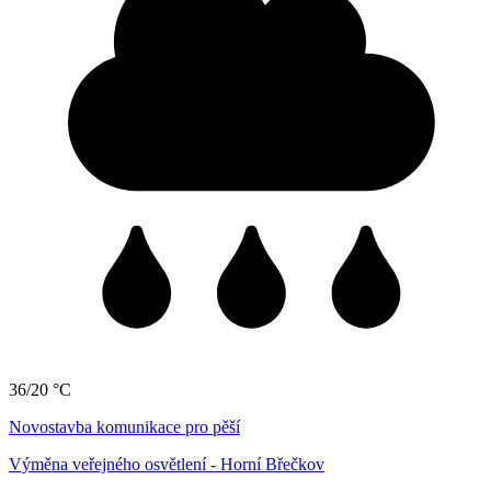
36/20 °C
Novostavba komunikace pro pěší
Výměna veřejného osvětlení - Horní Břečkov