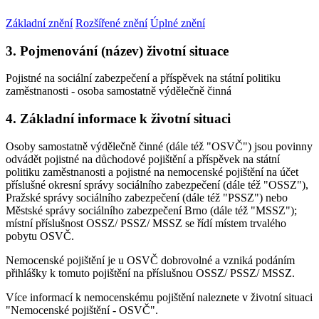
Základní znění
Rozšířené znění
Úplné znění
3. Pojmenování (název) životní situace
Pojistné na sociální zabezpečení a příspěvek na státní politiku
zaměstnanosti - osoba samostatně výdělečně činná
4. Základní informace k životní situaci
Osoby samostatně výdělečně činné (dále též "OSVČ") jsou povinny
odvádět pojistné na důchodové pojištění a příspěvek na státní
politiku zaměstnanosti a pojistné na nemocenské pojištění na účet
příslušné okresní správy sociálního zabezpečení (dále též "OSSZ"),
Pražské správy sociálního zabezpečení (dále též "PSSZ") nebo
Městské správy sociálního zabezpečení Brno (dále též "MSSZ");
místní příslušnost OSSZ/ PSSZ/ MSSZ se řídí místem trvalého
pobytu OSVČ.
Nemocenské pojištění je u OSVČ dobrovolné a vzniká podáním
přihlášky k tomuto pojištění na příslušnou OSSZ/ PSSZ/ MSSZ.
Více informací k nemocenskému pojištění naleznete v životní situaci
"Nemocenské pojištění - OSVČ".