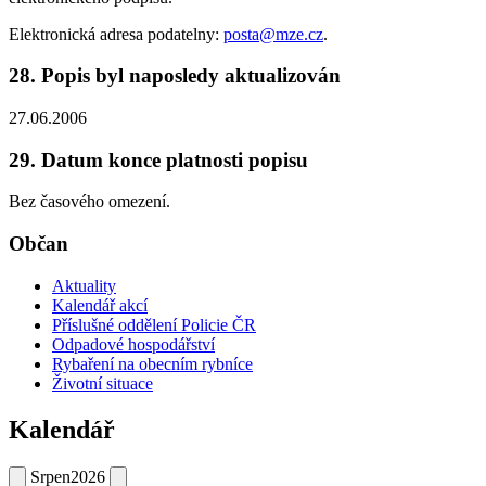
Elektronická adresa podatelny:
posta@mze.cz
.
28. Popis byl naposledy aktualizován
27.06.2006
29. Datum konce platnosti popisu
Bez časového omezení.
Občan
Aktuality
Kalendář akcí
Příslušné oddělení Policie ČR
Odpadové hospodářství
Rybaření na obecním rybníce
Životní situace
Kalendář
Srpen
2026