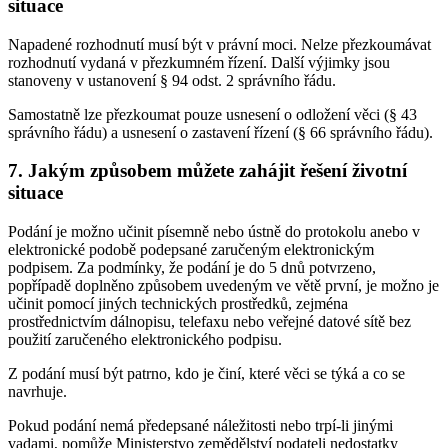
situace
Napadené rozhodnutí musí být v právní moci. Nelze přezkoumávat
rozhodnutí vydaná v přezkumném řízení. Další výjimky jsou
stanoveny v ustanovení § 94 odst. 2 správního řádu.
Samostatně lze přezkoumat pouze usnesení o odložení věci (§ 43
správního řádu) a usnesení o zastavení řízení (§ 66 správního řádu).
7. Jakým způsobem můžete zahájit řešení životní
situace
Podání je možno učinit písemně nebo ústně do protokolu anebo v
elektronické podobě podepsané zaručeným elektronickým
podpisem. Za podmínky, že podání je do 5 dnů potvrzeno,
popřípadě doplněno způsobem uvedeným ve větě první, je možno je
učinit pomocí jiných technických prostředků, zejména
prostřednictvím dálnopisu, telefaxu nebo veřejné datové sítě bez
použití zaručeného elektronického podpisu.
Z podání musí být patrno, kdo je činí, které věci se týká a co se
navrhuje.
Pokud podání nemá předepsané náležitosti nebo trpí-li jinými
vadami, pomůže Ministerstvo zemědělství podateli nedostatky