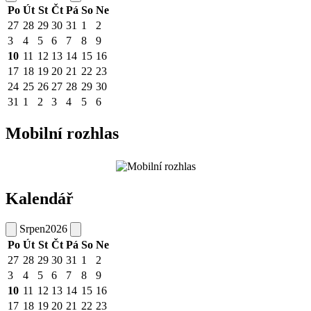
Po
Út
St
Čt
Pá
So
Ne
27
28
29
30
31
1
2
3
4
5
6
7
8
9
10
11
12
13
14
15
16
17
18
19
20
21
22
23
24
25
26
27
28
29
30
31
1
2
3
4
5
6
Mobilní rozhlas
Kalendář
Srpen
2026
Po
Út
St
Čt
Pá
So
Ne
27
28
29
30
31
1
2
3
4
5
6
7
8
9
10
11
12
13
14
15
16
17
18
19
20
21
22
23