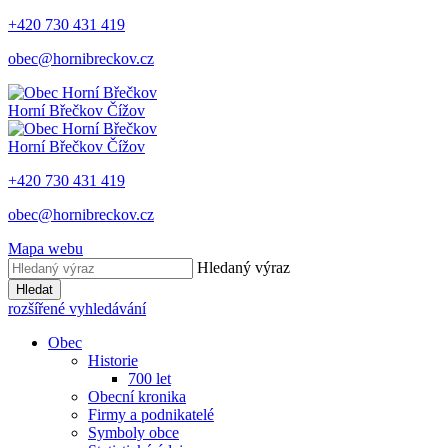
+420 730 431 419
obec@hornibreckov.cz
Horní Břečkov
Čížov
Horní Břečkov
Čížov
+420 730 431 419
obec@hornibreckov.cz
Mapa webu
Hledaný výraz
Hledat
rozšířené vyhledávání
Obec
Historie
700 let
Obecní kronika
Firmy a podnikatelé
Symboly obce