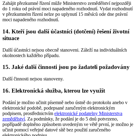
Zahájit přezkumné řízení může Ministerstvo zemědělství nejpozději
do 1 roku od právní moci napadeného rozhodnutí. Vydat rozhodnutí
v přezkumném řízení nelze po uplynutí 15 měsíců ode dne právní
moci napadeného rozhodnutí.
14. Kteří jsou další účastníci (dotčení) řešení životní
situace
Další účastníci nejsou obecně stanoveni. Záleží na individuálních
okolnostech každého případu.
15. Jaké další činnosti jsou po žadateli požadovány
Další činnosti nejsou stanoveny.
16. Elektronická služba, kterou lze využít
Podání je možno učinit písemně nebo ústně do protokolu anebo v
elektronické podobě, podepsané zaručeným elektronickým
podpisem, prostřednictvím
elektronické podatelny Ministerstva
zemědělství
. Za podmínky, že podání je do 5 dnů potvrzeno,
popřípadě doplněno způsobem uvedeným ve větě první, je možno je
učinit pomocí veřejné datové sítě bez použití zaručeného
elektronického podpisu.