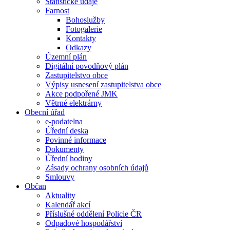
Statistické údaje
Farnost
Bohoslužby
Fotogalerie
Kontakty
Odkazy
Územní plán
Digitální povodňový plán
Zastupitelstvo obce
Výpisy usnesení zastupitelstva obce
Akce podpořené JMK
Větrné elektrárny
Obecní úřad
e-podatelna
Úřední deska
Povinné informace
Dokumenty
Úřední hodiny
Zásady ochrany osobních údajů
Smlouvy
Občan
Aktuality
Kalendář akcí
Příslušné oddělení Policie ČR
Odpadové hospodářství