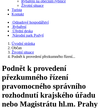
Rybaření na obecním rybníce
Životní situace
Turista
Kontakt
Odpadové hospodářství
Rybaření
Úřední deska
Národní park Podyjí
Úvodní stránka
Občan
Životní situace
Podnět k provedení přezkumného řízení...
Podnět k provedení
přezkumného řízení
pravomocného správního
rozhodnutí krajského úřadu
nebo Magistrátu hl.m. Prahy