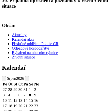
30. Případná upřesnění a poznámky k řešení životní
situace
Občan
Aktuality
Kalendář akcí
Příslušné oddělení Policie ČR
Odpadové hospodářství
Rybaření na obecním rybníce
Životní situace
Kalendář
Srpen
2026
Po
Út
St
Čt
Pá
So
Ne
27
28
29
30
31
1
2
3
4
5
6
7
8
9
10
11
12
13
14
15
16
17
18
19
20
21
22
23