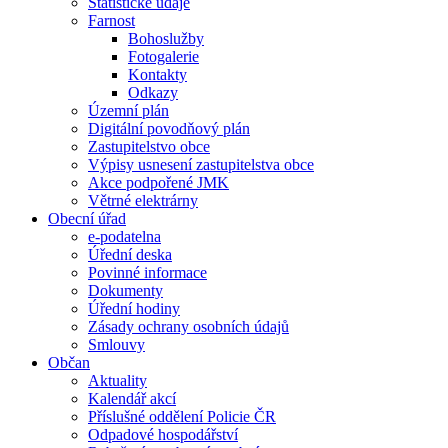
Statistické údaje
Farnost
Bohoslužby
Fotogalerie
Kontakty
Odkazy
Územní plán
Digitální povodňový plán
Zastupitelstvo obce
Výpisy usnesení zastupitelstva obce
Akce podpořené JMK
Větrné elektrárny
Obecní úřad
e-podatelna
Úřední deska
Povinné informace
Dokumenty
Úřední hodiny
Zásady ochrany osobních údajů
Smlouvy
Občan
Aktuality
Kalendář akcí
Příslušné oddělení Policie ČR
Odpadové hospodářství