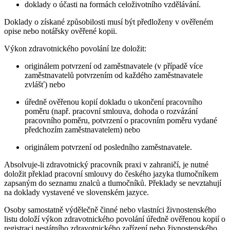
doklady o účasti na formách celoživotního vzdělávání.
Doklady o získané způsobilosti musí být předloženy v ověřeném
opise nebo notářsky ověřené kopii.
Výkon zdravotnického povolání lze doložit:
originálem potvrzení od zaměstnavatele (v případě více
zaměstnavatelů potvrzením od každého zaměstnavatele
zvlášť) nebo
úředně ověřenou kopií dokladu o ukončení pracovního
poměru (např. pracovní smlouva, dohoda o rozvázání
pracovního poměru, potvrzení o pracovním poměru vydané
předchozím zaměstnavatelem) nebo
originálem potvrzení od posledního zaměstnavatele.
Absolvuje-li zdravotnický pracovník praxi v zahraničí, je nutné
doložit překlad pracovní smlouvy do českého jazyka tlumočníkem
zapsaným do seznamu znalců a tlumočníků. Překlady se nevztahují
na doklady vystavené ve slovenském jazyce.
Osoby samostatně výdělečně činné nebo vlastníci živnostenského
listu doloží výkon zdravotnického povolání úředně ověřenou kopií o
registraci nestátního zdravotnického zařízení nebo živnostenského