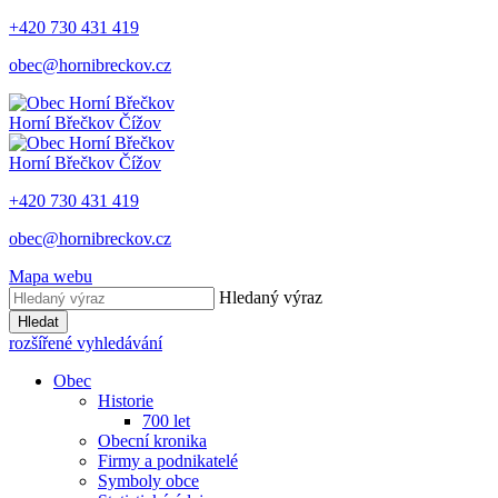
+420 730 431 419
obec@hornibreckov.cz
Horní Břečkov
Čížov
Horní Břečkov
Čížov
+420 730 431 419
obec@hornibreckov.cz
Mapa webu
Hledaný výraz
Hledat
rozšířené vyhledávání
Obec
Historie
700 let
Obecní kronika
Firmy a podnikatelé
Symboly obce