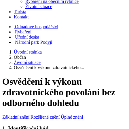
Rybaření na obecním rybníce
Životní situace
Turista
Kontakt
Odpadové hospodářství
Rybaření
Úřední deska
Národní park Podyjí
Úvodní stránka
Občan
Životní situace
Osvědčení k výkonu zdravotnického...
Osvědčení k výkonu
zdravotnického povolání bez
odborného dohledu
Základní znění
Rozšířené znění
Úplné znění
1. Identifikační kód