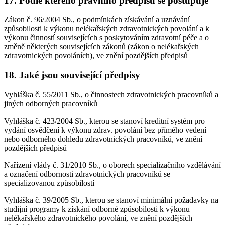
17. Podle kterého právního předpisu se postupuje
Zákon č. 96/2004 Sb., o podmínkách získávání a uznávání
způsobilosti k výkonu nelékařských zdravotnických povolání a k
výkonu činností souvisejících s poskytováním zdravotní péče a o
změně některých souvisejících zákonů (zákon o nelékařských
zdravotnických povoláních), ve znění pozdějších předpisů
18. Jaké jsou související předpisy
Vyhláška č. 55/2011 Sb., o činnostech zdravotnických pracovníků a
jiných odborných pracovníků
Vyhláška č. 423/2004 Sb., kterou se stanoví kreditní systém pro
vydání osvědčení k výkonu zdrav. povolání bez přímého vedení
nebo odborného dohledu zdravotnických pracovníků, ve znění
pozdějších předpisů
Nařízení vlády č. 31/2010 Sb., o oborech specializačního vzdělávání
a označení odbornosti zdravotnických pracovníků se
specializovanou způsobilostí
Vyhláška č. 39/2005 Sb., kterou se stanoví minimální požadavky na
studijní programy k získání odborné způsobilosti k výkonu
nelékařského zdravotnického povolání, ve znění pozdějších