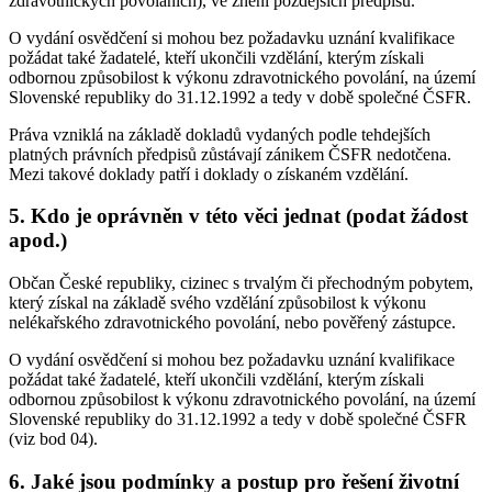
zdravotnických povoláních), ve znění pozdějších předpisů.
O vydání osvědčení si mohou bez požadavku uznání kvalifikace
požádat také žadatelé, kteří ukončili vzdělání, kterým získali
odbornou způsobilost k výkonu zdravotnického povolání, na území
Slovenské republiky do 31.12.1992 a tedy v době společné ČSFR.
Práva vzniklá na základě dokladů vydaných podle tehdejších
platných právních předpisů zůstávají zánikem ČSFR nedotčena.
Mezi takové doklady patří i doklady o získaném vzdělání.
5. Kdo je oprávněn v této věci jednat (podat žádost
apod.)
Občan České republiky, cizinec s trvalým či přechodným pobytem,
který získal na základě svého vzdělání způsobilost k výkonu
nelékařského zdravotnického povolání, nebo pověřený zástupce.
O vydání osvědčení si mohou bez požadavku uznání kvalifikace
požádat také žadatelé, kteří ukončili vzdělání, kterým získali
odbornou způsobilost k výkonu zdravotnického povolání, na území
Slovenské republiky do 31.12.1992 a tedy v době společné ČSFR
(viz bod 04).
6. Jaké jsou podmínky a postup pro řešení životní