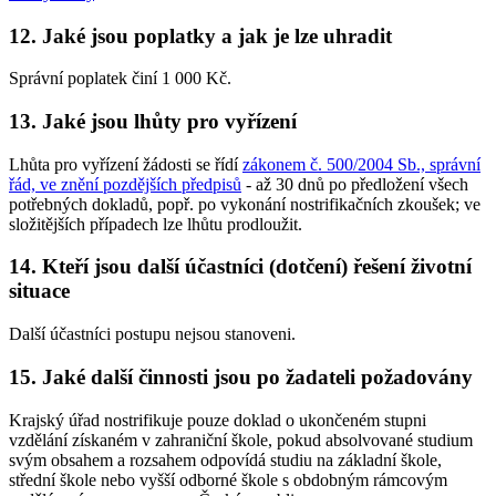
12. Jaké jsou poplatky a jak je lze uhradit
Správní poplatek činí 1 000 Kč.
13. Jaké jsou lhůty pro vyřízení
Lhůta pro vyřízení žádosti se řídí
zákonem č. 500/2004 Sb., správní
řád, ve znění pozdějších předpisů
- až 30 dnů po předložení všech
potřebných dokladů, popř. po vykonání nostrifikačních zkoušek; ve
složitějších případech lze lhůtu prodloužit.
14. Kteří jsou další účastníci (dotčení) řešení životní
situace
Další účastníci postupu nejsou stanoveni.
15. Jaké další činnosti jsou po žadateli požadovány
Krajský úřad nostrifikuje pouze doklad o ukončeném stupni
vzdělání získaném v zahraniční škole, pokud absolvované studium
svým obsahem a rozsahem odpovídá studiu na základní škole,
střední škole nebo vyšší odborné škole s obdobným rámcovým