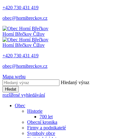
+420 730 431 419
obec@hornibreckov.cz
Horní Břečkov
Čížov
Horní Břečkov
Čížov
+420 730 431 419
obec@hornibreckov.cz
Mapa webu
Hledaný výraz
Hledat
rozšířené vyhledávání
Obec
Historie
700 let
Obecní kronika
Firmy a podnikatelé
Symboly obce