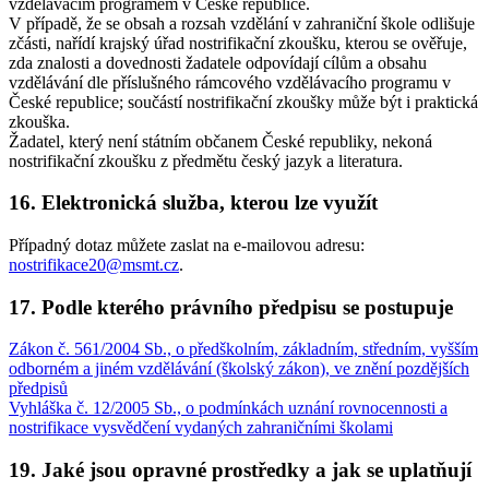
vzdělávacím programem v České republice.
V případě, že se obsah a rozsah vzdělání v zahraniční škole odlišuje
zčásti, nařídí krajský úřad nostrifikační zkoušku, kterou se ověřuje,
zda znalosti a dovednosti žadatele odpovídají cílům a obsahu
vzdělávání dle příslušného rámcového vzdělávacího programu v
České republice; součástí nostrifikační zkoušky může být i praktická
zkouška.
Žadatel, který není státním občanem České republiky, nekoná
nostrifikační zkoušku z předmětu český jazyk a literatura.
16. Elektronická služba, kterou lze využít
Případný dotaz můžete zaslat na e-mailovou adresu:
nostrifikace20@msmt.cz
.
17. Podle kterého právního předpisu se postupuje
Zákon č. 561/2004 Sb., o předškolním, základním, středním, vyšším
odborném a jiném vzdělávání (školský zákon), ve znění pozdějších
předpisů
Vyhláška č. 12/2005 Sb., o podmínkách uznání rovnocennosti a
nostrifikace vysvědčení vydaných zahraničními školami
19. Jaké jsou opravné prostředky a jak se uplatňují