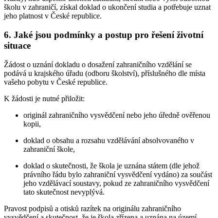
školu v zahraničí, získal doklad o ukončení studia a potřebuje uznat
jeho platnost v České republice.
6. Jaké jsou podmínky a postup pro řešení životní
situace
Žádost o uznání dokladu o dosažení zahraničního vzdělání se
podává u krajského úřadu (odboru školství), příslušného dle místa
vašeho pobytu v České republice.
K žádosti je nutné přiložit:
originál zahraničního vysvědčení nebo jeho úředně ověřenou
kopii,
doklad o obsahu a rozsahu vzdělávání absolvovaného v
zahraniční škole,
doklad o skutečnosti, že škola je uznána státem (dle jehož
právního řádu bylo zahraniční vysvědčení vydáno) za součást
jeho vzdělávací soustavy, pokud ze zahraničního vysvědčení
tato skutečnost nevyplývá.
Pravost podpisů a otisků razítek na originálu zahraničního
vysvědčení a skutečnost, že je škola zřízena a uznána na území