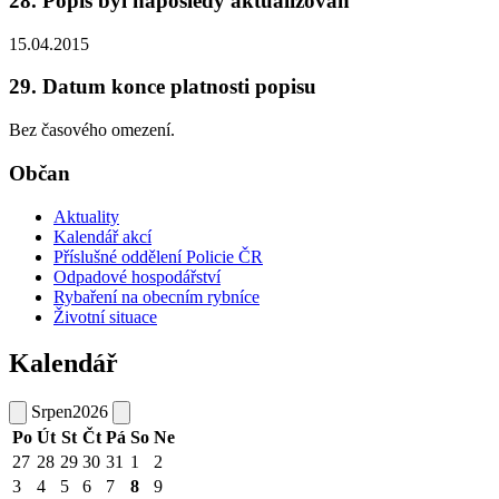
28. Popis byl naposledy aktualizován
15.04.2015
29. Datum konce platnosti popisu
Bez časového omezení.
Občan
Aktuality
Kalendář akcí
Příslušné oddělení Policie ČR
Odpadové hospodářství
Rybaření na obecním rybníce
Životní situace
Kalendář
Srpen
2026
Po
Út
St
Čt
Pá
So
Ne
27
28
29
30
31
1
2
3
4
5
6
7
8
9