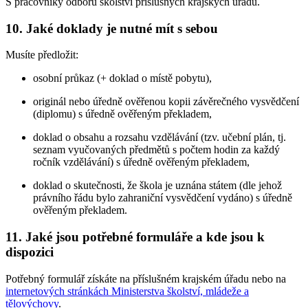
S pracovníky odborů školství příslušných krajských úřadů.
10. Jaké doklady je nutné mít s sebou
Musíte předložit:
osobní průkaz (+ doklad o místě pobytu),
originál nebo úředně ověřenou kopii závěrečného vysvědčení
(diplomu) s úředně ověřeným překladem,
doklad o obsahu a rozsahu vzdělávání (tzv. učební plán, tj.
seznam vyučovaných předmětů s počtem hodin za každý
ročník vzdělávání) s úředně ověřeným překladem,
doklad o skutečnosti, že škola je uznána státem (dle jehož
právního řádu bylo zahraniční vysvědčení vydáno) s úředně
ověřeným překladem.
11. Jaké jsou potřebné formuláře a kde jsou k
dispozici
Potřebný formulář získáte na příslušném krajském úřadu nebo na
internetových stránkách Ministerstva školství, mládeže a
tělovýchovy
.