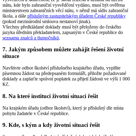
státu, kde bylo zahraniční vysvědčení vydáno, musí být ověřena
ministerstvem zahraničních věcí státu, v němž má sídlo zahraniční
škola, a dále
příslušným zastupitelským úřadem České republiky
(pokud mezinárodní smlouva nestanoví jinak).
Všechny předkládané doklady musí být přeloženy do českého
jazyka úředním překladatelem, zapsaným v České republice do
seznamu znalců a tlumočníků
.
7. Jakým způsobem můžete zahájit řešení životní
situace
Navštivte odbor školství příslušného krajského úřadu, vyplňte
písemnou žádost na předepsaném formuláři, přiložte požadované
doklady a zaplaťte správní poplatek za přijetí žádosti ve výši 1 000
Kč.
8. Na které instituci životní situaci řešit
Na krajském úřadu (odbor školství), který je příslušný dle místa
pobytu žadatele v České republice.
9. Kde, s kým a kdy životní situaci řešit