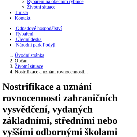
Rybaření na obecním rybníce
Životní situace
Turista
Kontakt
Odpadové hospodářství
Rybaření
Úřední deska
Národní park Podyjí
Úvodní stránka
Občan
Životní situace
Nostrifikace a uznání rovnocennosti...
Nostrifikace a uznání
rovnocennosti zahraničních
vysvědčení, vydaných
základními, středními nebo
vyššími odbornými školami