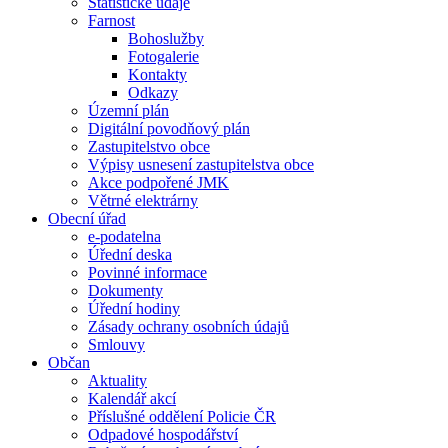
Statistické údaje
Farnost
Bohoslužby
Fotogalerie
Kontakty
Odkazy
Územní plán
Digitální povodňový plán
Zastupitelstvo obce
Výpisy usnesení zastupitelstva obce
Akce podpořené JMK
Větrné elektrárny
Obecní úřad
e-podatelna
Úřední deska
Povinné informace
Dokumenty
Úřední hodiny
Zásady ochrany osobních údajů
Smlouvy
Občan
Aktuality
Kalendář akcí
Příslušné oddělení Policie ČR
Odpadové hospodářství