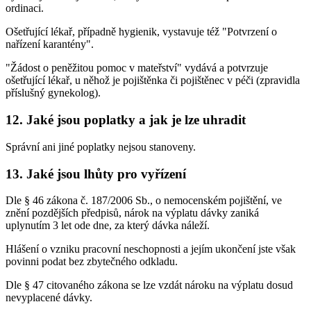
ordinaci.
Ošetřující lékař, případně hygienik, vystavuje též "Potvrzení o
nařízení karantény".
"Žádost o peněžitou pomoc v mateřství" vydává a potvrzuje
ošetřující lékař, u něhož je pojištěnka či pojištěnec v péči (zpravidla
příslušný gynekolog).
12. Jaké jsou poplatky a jak je lze uhradit
Správní ani jiné poplatky nejsou stanoveny.
13. Jaké jsou lhůty pro vyřízení
Dle § 46 zákona č. 187/2006 Sb., o nemocenském pojištění, ve
znění pozdějších předpisů, nárok na výplatu dávky zaniká
uplynutím 3 let ode dne, za který dávka náleží.
Hlášení o vzniku pracovní neschopnosti a jejím ukončení jste však
povinni podat bez zbytečného odkladu.
Dle § 47 citovaného zákona se lze vzdát nároku na výplatu dosud
nevyplacené dávky.