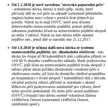
Od 1
.
2
.
2018 je nově zavedena
"
otcovská poporodní péče
"
- sedmidenní dávka, kterou si muži (příp. osoby, které
převzaly dítě do své péče na základě rozhodnutí příslušného
orgánu) budou moci vybrat v prvních šesti týdnech po
porodu. Nárok na ni mají OSVČ, které jsou účastny
dobrovolného nemocenského pojištění, pokud splňují
zákonnou podmínku účasti na nemocenském pojištění alespoň
po dobu 3 měsíců. Nárok na tuto dávku může uplatnit
nejdříve otec, jehož dítě se narodilo dne 21.12.2017.
Od 1
.
6
.
2018 je účinná další nová dávka ze systému
nemocenského pojištění
,
tzv
.
dlouhodobé ošetřovné
- tuto
dávku lze čerpat až 90 kalendářních dnů s náhradou příjmů ve
výši 60 % denního vyměřovacího základu. Bude poskytována
OSVČ, jejíž účast na nemocenském pojištění trvala alespoň 3
měsíce přede dnem počátku dlouhodobé celodenní péče o
ošetřovanou osobu, jež byla do domácího ošetření propuštěna
po hospitalizaci v trvání alespoň 7 kalendářních dnů z důvodu
závažné poruchy zdraví, přičemž se nejednalo o akutní
lůžkovou péči poskytovanou standardně pro výkony, které
nelze provést ambulantně. Po dobu péče nesmí pojištěnec
(OSVČ) čerpající tuto dávku osobně vykonávat žádnou
výdělečnou činnost (samostatná výdělečná činnost,
zaměstnání apod.).