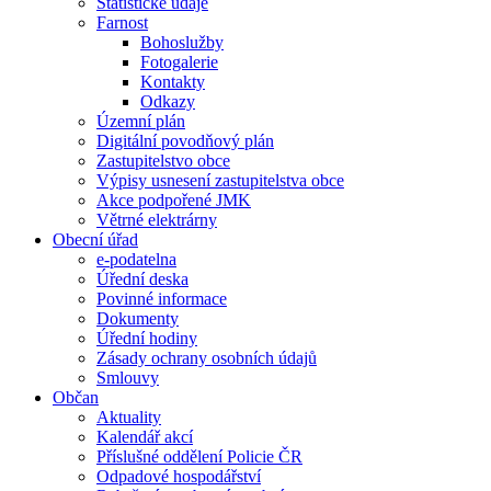
Statistické údaje
Farnost
Bohoslužby
Fotogalerie
Kontakty
Odkazy
Územní plán
Digitální povodňový plán
Zastupitelstvo obce
Výpisy usnesení zastupitelstva obce
Akce podpořené JMK
Větrné elektrárny
Obecní úřad
e-podatelna
Úřední deska
Povinné informace
Dokumenty
Úřední hodiny
Zásady ochrany osobních údajů
Smlouvy
Občan
Aktuality
Kalendář akcí
Příslušné oddělení Policie ČR
Odpadové hospodářství