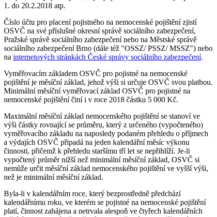
1. do 20.2.2018 atp.
Číslo účtu pro placení pojistného na nemocenské pojištění zjistí
OSVČ na své příslušné okresní správě sociálního zabezpečení,
Pražské správě sociálního zabezpečení nebo na Městské správě
sociálního zabezpečení Brno (dále též "OSSZ/ PSSZ/ MSSZ") nebo
na
internetových stránkách České správy sociálního zabezpečení
.
Vyměřovacím základem OSVČ pro pojistné na nemocenské
pojištění je měsíční základ, jehož výši si určuje OSVČ svou platbou.
Minimální měsíční vyměřovací základ OSVČ pro pojistné na
nemocenské pojištění činí i v roce 2018 částku 5 000 Kč.
Maximální měsíční základ nemocenského pojištění se stanoví ve
výši částky rovnající se průměru, který z určeného (vypočteného)
vyměřovacího základu na naposledy podaném přehledu o příjmech
a výdajích OSVČ připadá na jeden kalendářní měsíc výkonu
činnosti, přičemž k přehledu staršímu tří let se nepřihlíží. Je-li
vypočtený průměr nižší než minimální měsíční základ, OSVČ si
nemůže určit měsíční základ nemocenského pojištění ve vyšší výši,
než je minimální měsíční základ.
Byla-li v kalendářním roce, který bezprostředně předchází
kalendářnímu roku, ve kterém se pojistné na nemocenské pojištění
platí, činnost zahájena a netrvala alespoň ve čtyřech kalendářních