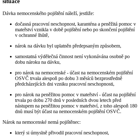
situace
Dávka nemocenského pojištění náleží, jestliže:
dočasná pracovní neschopnost, karanténa a peněžitá pomoc v
mateřství vznikla v době pojištění nebo po skončení pojištění
v ochranné lhůtě,
nárok na dávku byl uplatněn předepsaným způsobem,
samostatná výdělečná činnost není vykonávána osobně po
dobu nároku na dávku,
pro nárok na nemocenské - účast na nemocenském pojištění
OSVČ trvala alespoň po dobu 3 měsíců bezprostředně
předcházejících dni vzniku pracovní neschopnosti,
pro nárok na peněžitou pomoc v mateřství - účast na pojištění
trvala po dobu 270 dnů v posledních dvou letech před
nástupem na peněžitou pomoc v mateřství, z toho alespoň 180
dnů musí být účast na nemocenském pojištění OSVČ.
Nárok na nemocenské nemá pojištěnec:
který si úmyslně přivodil pracovní neschopnost,