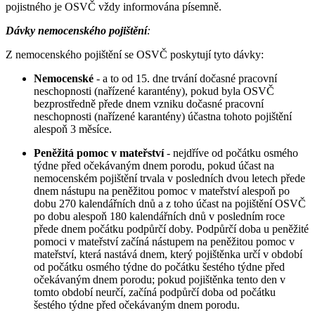
pojistného je OSVČ vždy informována písemně.
Dávky nemocenského pojištění
:
Z nemocenského pojištění se OSVČ poskytují tyto dávky:
Nemocenské
- a to od 15. dne trvání dočasné pracovní
neschopnosti (nařízené karantény), pokud byla OSVČ
bezprostředně přede dnem vzniku dočasné pracovní
neschopnosti (nařízené karantény) účastna tohoto pojištění
alespoň 3 měsíce.
Peněžitá pomoc v mateřství
- nejdříve od počátku osmého
týdne před očekávaným dnem porodu, pokud účast na
nemocenském pojištění trvala v posledních dvou letech přede
dnem nástupu na peněžitou pomoc v mateřství alespoň po
dobu 270 kalendářních dnů a z toho účast na pojištění OSVČ
po dobu alespoň 180 kalendářních dnů v posledním roce
přede dnem počátku podpůrčí doby. Podpůrčí doba u peněžité
pomoci v mateřství začíná nástupem na peněžitou pomoc v
mateřství, která nastává dnem, který pojištěnka určí v období
od počátku osmého týdne do počátku šestého týdne před
očekávaným dnem porodu; pokud pojištěnka tento den v
tomto období neurčí, začíná podpůrčí doba od počátku
šestého týdne před očekávaným dnem porodu.