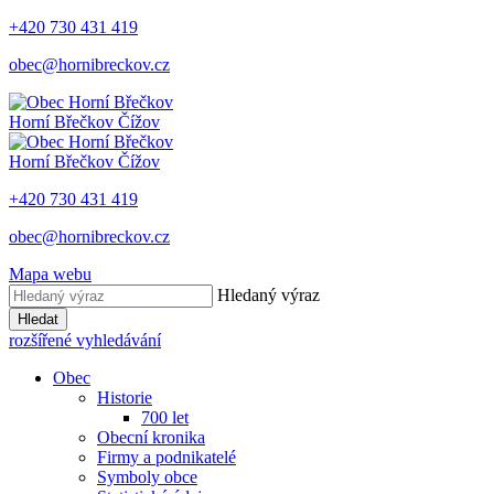
+420 730 431 419
obec@hornibreckov.cz
Horní Břečkov
Čížov
Horní Břečkov
Čížov
+420 730 431 419
obec@hornibreckov.cz
Mapa webu
Hledaný výraz
Hledat
rozšířené vyhledávání
Obec
Historie
700 let
Obecní kronika
Firmy a podnikatelé
Symboly obce