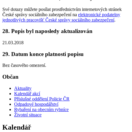
Své dotazy můžete posílat prostřednictvím internetových stránek
České správy sociálního zabezpečení na
elektronické podatelny
jednotlivých pracovišť České správy sociálního zabezpečení
.
28. Popis byl naposledy aktualizován
21.03.2018
29. Datum konce platnosti popisu
Bez časového omezení.
Občan
Aktuality
Kalendář akcí
Příslušné oddělení Policie ČR
Odpadové hospodářství
Rybaření na obecním rybníce
Životní situace
Kalendář