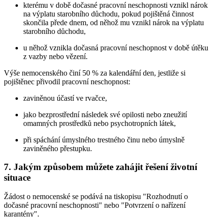
kterému v době dočasné pracovní neschopnosti vznikl nárok
na výplatu starobního důchodu, pokud pojištěná činnost
skončila přede dnem, od něhož mu vznikl nárok na výplatu
starobního důchodu,
u něhož vznikla dočasná pracovní neschopnost v době útěku
z vazby nebo vězení.
Výše nemocenského činí 50 % za kalendářní den, jestliže si
pojištěnec přivodil pracovní neschopnost:
zaviněnou účastí ve rvačce,
jako bezprostřední následek své opilosti nebo zneužití
omamných prostředků nebo psychotropních látek,
při spáchání úmyslného trestného činu nebo úmyslně
zaviněného přestupku.
7. Jakým způsobem můžete zahájit řešení životní
situace
Žádost o nemocenské se podává na tiskopisu "Rozhodnutí o
dočasné pracovní neschopnosti" nebo "Potvrzení o nařízení
karantény".