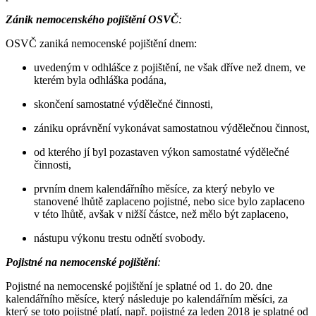
Zánik nemocenského pojištění OSVČ
:
OSVČ zaniká nemocenské pojištění dnem:
uvedeným v odhlášce z pojištění, ne však dříve než dnem, ve
kterém byla odhláška podána,
skončení samostatné výdělečné činnosti,
zániku oprávnění vykonávat samostatnou výdělečnou činnost,
od kterého jí byl pozastaven výkon samostatné výdělečné
činnosti,
prvním dnem kalendářního měsíce, za který nebylo ve
stanovené lhůtě zaplaceno pojistné, nebo sice bylo zaplaceno
v této lhůtě, avšak v nižší částce, než mělo být zaplaceno,
nástupu výkonu trestu odnětí svobody.
Pojistné na nemocenské pojištění
:
Pojistné na nemocenské pojištění je splatné od 1. do 20. dne
kalendářního měsíce, který následuje po kalendářním měsíci, za
který se toto pojistné platí, např. pojistné za leden 2018 je splatné od