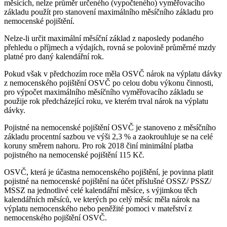
měsících, nelze průměr určeného (vypočteného) vyměřovacího
základu použít pro stanovení maximálního měsíčního základu pro
nemocenské pojištění.
Nelze-li určit maximální měsíční základ z naposledy podaného
přehledu o příjmech a výdajích, rovná se polovině průměrné mzdy
platné pro daný kalendářní rok.
Pokud však v předchozím roce měla OSVČ nárok na výplatu dávky
z nemocenského pojištění OSVČ po celou dobu výkonu činnosti,
pro výpočet maximálního měsíčního vyměřovacího základu se
použije rok předcházející roku, ve kterém trval nárok na výplatu
dávky.
Pojistné na nemocenské pojištění OSVČ je stanoveno z měsíčního
základu procentní sazbou ve výši 2,3 % a zaokrouhluje se na celé
koruny směrem nahoru. Pro rok 2018 činí minimální platba
pojistného na nemocenské pojištění 115 Kč.
OSVČ, která je účastna nemocenského pojištění, je povinna platit
pojistné na nemocenské pojištění na účet příslušné OSSZ/ PSSZ/
MSSZ na jednotlivé celé kalendářní měsíce, s výjimkou těch
kalendářních měsíců, ve kterých po celý měsíc měla nárok na
výplatu nemocenského nebo peněžité pomoci v mateřství z
nemocenského pojištění OSVČ.