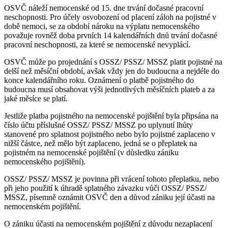
OSVČ náleží nemocenské od 15. dne trvání dočasné pracovní
neschopnosti. Pro účely osvobození od placení záloh na pojistné v
době nemoci, se za období nároku na výplatu nemocenského
považuje rovněž doba prvních 14 kalendářních dnů trvání dočasné
pracovní neschopnosti, za které se nemocenské nevyplácí.
OSVČ může po projednání s OSSZ/ PSSZ/ MSSZ platit pojistné na
delší než měsíční období, avšak vždy jen do budoucna a nejdéle do
konce kalendářního roku. Oznámení o platbě pojistného do
budoucna musí obsahovat výši jednotlivých měsíčních plateb a za
jaké měsíce se platí.
Jestliže platba pojistného na nemocenské pojištění byla připsána na
číslo účtu příslušné OSSZ/ PSSZ/ MSSZ po uplynutí lhůty
stanovené pro splatnost pojistného nebo bylo pojistné zaplaceno v
nižší částce, než mělo být zaplaceno, jedná se o přeplatek na
pojistném na nemocenské pojištění (v důsledku zániku
nemocenského pojištění).
OSSZ/ PSSZ/ MSSZ je povinna při vrácení tohoto přeplatku, nebo
při jeho použití k úhradě splatného závazku vůči OSSZ/ PSSZ/
MSSZ, písemně oznámit OSVČ den a důvod zániku její účasti na
nemocenském pojištění.
O zániku účasti na nemocenském pojištění z důvodu nezaplacení