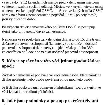
výše dávky je 12 kalendářních měsíců před kalendářním měsícem,
ve kterém vznikla sociální událost. Měsíce, ve kterých netrvala účast
na nemocenském pojištění OSVČ, a měsíce, ve kterých měla OSVČ
nárok na dávku z nemocenského pojištění OSVČ po celý měsíc,
jsou vyloučenou dobou.
Při výpočtu dávek nemocenského pojištění OSVČ se postupuje
stejně jako při výpočtu dávek zaměstnanců.
Nemocenské se poskytuje za kalendářní dny, a to od 15. dne trvání
dočasné pracovní neschopnosti (karantény) do skončení dočasné
pracovní neschopnosti (karantény), nejdéle však po dobu 380
kalendářních dnů ode dne vzniku dočasné pracovní neschopnosti.
5. Kdo je oprávněn v této věci jednat (podat žádost
apod.)
Žádost o nemocenské podává a ve věci jedná osoba, která nárok na
dávku uplatňuje, nebo osoba pověřená plnou mocí této osoby.
Je-li dávka poskytována rodinným příslušníkům, jsou oprávněni ve
věci jednat i tito rodinní příslušníci.
6. Jaké jsou podmínky a postup pro řešení životní