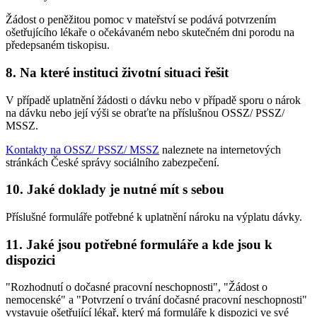
Žádost o peněžitou pomoc v mateřství se podává potvrzením
ošetřujícího lékaře o očekávaném nebo skutečném dni porodu na
předepsaném tiskopisu.
8. Na které instituci životní situaci řešit
V případě uplatnění žádosti o dávku nebo v případě sporu o nárok
na dávku nebo její výši se obraťte na příslušnou OSSZ/ PSSZ/
MSSZ.
Kontakty na OSSZ/ PSSZ/ MSSZ
naleznete na internetových
stránkách České správy sociálního zabezpečení.
10. Jaké doklady je nutné mít s sebou
Příslušné formuláře potřebné k uplatnění nároku na výplatu dávky.
11. Jaké jsou potřebné formuláře a kde jsou k
dispozici
"Rozhodnutí o dočasné pracovní neschopnosti", "Žádost o
nemocenské" a "Potvrzení o trvání dočasné pracovní neschopnosti"
vystavuje ošetřující lékař, který má formuláře k dispozici ve své