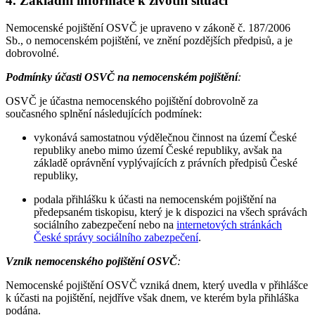
4. Základní informace k životní situaci
Nemocenské pojištění OSVČ je upraveno v zákoně č. 187/2006
Sb., o nemocenském pojištění, ve znění pozdějších předpisů, a je
dobrovolné.
Podmínky účasti OSVČ na nemocenském pojištění
:
OSVČ je účastna nemocenského pojištění dobrovolně za
současného splnění následujících podmínek:
vykonává samostatnou výdělečnou činnost na území České
republiky anebo mimo území České republiky, avšak na
základě oprávnění vyplývajících z právních předpisů České
republiky,
podala přihlášku k účasti na nemocenském pojištění na
předepsaném tiskopisu, který je k dispozici na všech správách
sociálního zabezpečení nebo na
internetových stránkách
České správy sociálního zabezpečení
.
Vznik nemocenského pojištění OSVČ
:
Nemocenské pojištění OSVČ vzniká dnem, který uvedla v přihlášce
k účasti na pojištění, nejdříve však dnem, ve kterém byla přihláška
podána.