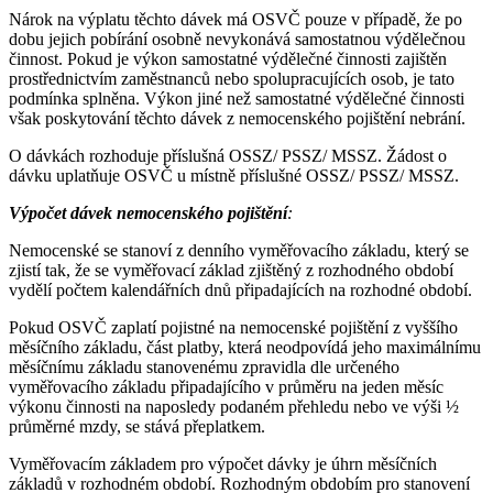
Nárok na výplatu těchto dávek má OSVČ pouze v případě, že po
dobu jejich pobírání osobně nevykonává samostatnou výdělečnou
činnost. Pokud je výkon samostatné výdělečné činnosti zajištěn
prostřednictvím zaměstnanců nebo spolupracujících osob, je tato
podmínka splněna. Výkon jiné než samostatné výdělečné činnosti
však poskytování těchto dávek z nemocenského pojištění nebrání.
O dávkách rozhoduje příslušná OSSZ/ PSSZ/ MSSZ. Žádost o
dávku uplatňuje OSVČ u místně příslušné OSSZ/ PSSZ/ MSSZ.
Výpočet dávek nemocenského pojištění
:
Nemocenské se stanoví z denního vyměřovacího základu, který se
zjistí tak, že se vyměřovací základ zjištěný z rozhodného období
vydělí počtem kalendářních dnů připadajících na rozhodné období.
Pokud OSVČ zaplatí pojistné na nemocenské pojištění z vyššího
měsíčního základu, část platby, která neodpovídá jeho maximálnímu
měsíčnímu základu stanovenému zpravidla dle určeného
vyměřovacího základu připadajícího v průměru na jeden měsíc
výkonu činnosti na naposledy podaném přehledu nebo ve výši ½
průměrné mzdy, se stává přeplatkem.
Vyměřovacím základem pro výpočet dávky je úhrn měsíčních
základů v rozhodném období. Rozhodným obdobím pro stanovení