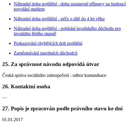
Náhradní doba pojištění - doba soustavné přípravy na budoucí
povolání studiem
Náhradní doba pojištění - péče o dítě do 4 let věku
Náhradní doba pojištění - pobírání invalidního důchodu pro
invaliditu třetího stupně
Prokazování chybějících dob pojištění
Zaměstnávání starobních důchodců
25. Za správnost návodu odpovídá útvar
Česká správa sociálního zabezpečení - odbor komunikace
26. Kontaktní osoba
—
27. Popis je zpracován podle právního stavu ke dni
01.01.2017