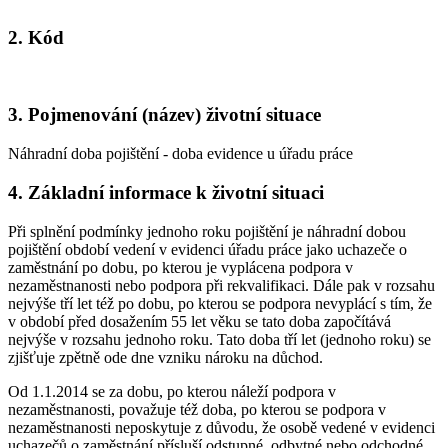
2. Kód
3. Pojmenování (název) životní situace
Náhradní doba pojištění - doba evidence u úřadu práce
4. Základní informace k životní situaci
Při splnění podmínky jednoho roku pojištění je náhradní dobou
pojištění období vedení v evidenci úřadu práce jako uchazeče o
zaměstnání po dobu, po kterou je vyplácena podpora v
nezaměstnanosti nebo podpora při rekvalifikaci. Dále pak v rozsahu
nejvýše tří let též po dobu, po kterou se podpora nevyplácí s tím, že
v období před dosažením 55 let věku se tato doba započítává
nejvýše v rozsahu jednoho roku. Tato doba tří let (jednoho roku) se
zjišťuje zpětně ode dne vzniku nároku na důchod.
Od 1.1.2014 se za dobu, po kterou náleží podpora v
nezaměstnanosti, považuje též doba, po kterou se podpora v
nezaměstnanosti neposkytuje z důvodu, že osobě vedené v evidenci
uchazečů o zaměstnání přísluší odstupné, odbytné nebo odchodné.