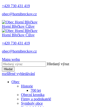
+420 730 431 419
obec@hornibreckov.cz
Horní Břečkov
Čížov
Horní Břečkov
Čížov
+420 730 431 419
obec@hornibreckov.cz
Mapa webu
Hledaný výraz
Hledat
rozšířené vyhledávání
Obec
Historie
700 let
Obecní kronika
Firmy a podnikatelé
Symboly obce