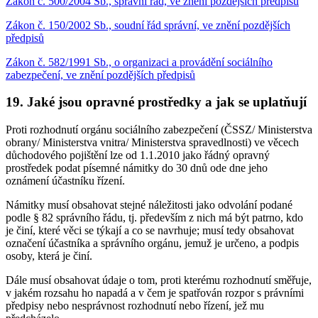
Zákon č. 500/2004 Sb., správní řád, ve znění pozdějších předpisů
Zákon č. 150/2002 Sb., soudní řád správní, ve znění pozdějších
předpisů
Zákon č. 582/1991 Sb., o organizaci a provádění sociálního
zabezpečení, ve znění pozdějších předpisů
19. Jaké jsou opravné prostředky a jak se uplatňují
Proti rozhodnutí orgánu sociálního zabezpečení (ČSSZ/ Ministerstva
obrany/ Ministerstva vnitra/ Ministerstva spravedlnosti) ve věcech
důchodového pojištění lze od 1.1.2010 jako řádný opravný
prostředek podat písemné námitky do 30 dnů ode dne jeho
oznámení účastníku řízení.
Námitky musí obsahovat stejné náležitosti jako odvolání podané
podle § 82 správního řádu, tj. především z nich má být patrno, kdo
je činí, které věci se týkají a co se navrhuje; musí tedy obsahovat
označení účastníka a správního orgánu, jemuž je určeno, a podpis
osoby, která je činí.
Dále musí obsahovat údaje o tom, proti kterému rozhodnutí směřuje,
v jakém rozsahu ho napadá a v čem je spatřován rozpor s právními
předpisy nebo nesprávnost rozhodnutí nebo řízení, jež mu