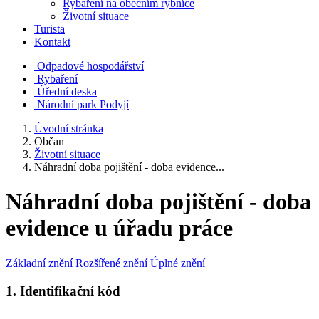
Rybaření na obecním rybníce
Životní situace
Turista
Kontakt
Odpadové hospodářství
Rybaření
Úřední deska
Národní park Podyjí
Úvodní stránka
Občan
Životní situace
Náhradní doba pojištění - doba evidence...
Náhradní doba pojištění - doba
evidence u úřadu práce
Základní znění
Rozšířené znění
Úplné znění
1. Identifikační kód