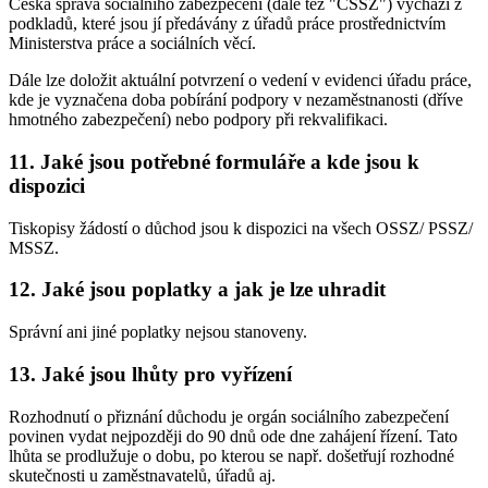
Česká správa sociálního zabezpečení (dále též "ČSSZ") vychází z
podkladů, které jsou jí předávány z úřadů práce prostřednictvím
Ministerstva práce a sociálních věcí.
Dále lze doložit aktuální potvrzení o vedení v evidenci úřadu práce,
kde je vyznačena doba pobírání podpory v nezaměstnanosti (dříve
hmotného zabezpečení) nebo podpory při rekvalifikaci.
11. Jaké jsou potřebné formuláře a kde jsou k
dispozici
Tiskopisy žádostí o důchod jsou k dispozici na všech OSSZ/ PSSZ/
MSSZ.
12. Jaké jsou poplatky a jak je lze uhradit
Správní ani jiné poplatky nejsou stanoveny.
13. Jaké jsou lhůty pro vyřízení
Rozhodnutí o přiznání důchodu je orgán sociálního zabezpečení
povinen vydat nejpozději do 90 dnů ode dne zahájení řízení. Tato
lhůta se prodlužuje o dobu, po kterou se např. došetřují rozhodné
skutečnosti u zaměstnavatelů, úřadů aj.