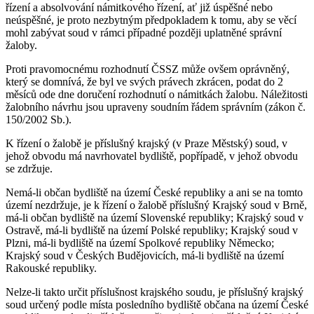
řízení a absolvování námitkového řízení, ať již úspěšné nebo
neúspěšné, je proto nezbytným předpokladem k tomu, aby se věcí
mohl zabývat soud v rámci případné později uplatněné správní
žaloby.
Proti pravomocnému rozhodnutí ČSSZ může ovšem oprávněný,
který se domnívá, že byl ve svých právech zkrácen, podat do 2
měsíců ode dne doručení rozhodnutí o námitkách žalobu. Náležitosti
žalobního návrhu jsou upraveny soudním řádem správním (zákon č.
150/2002 Sb.).
K řízení o žalobě je příslušný krajský (v Praze Městský) soud, v
jehož obvodu má navrhovatel bydliště, popřípadě, v jehož obvodu
se zdržuje.
Nemá-li občan bydliště na území České republiky a ani se na tomto
území nezdržuje, je k řízení o žalobě příslušný Krajský soud v Brně,
má-li občan bydliště na území Slovenské republiky; Krajský soud v
Ostravě, má-li bydliště na území Polské republiky; Krajský soud v
Plzni, má-li bydliště na území Spolkové republiky Německo;
Krajský soud v Českých Budějovicích, má-li bydliště na území
Rakouské republiky.
Nelze-li takto určit příslušnost krajského soudu, je příslušný krajský
soud určený podle místa posledního bydliště občana na území České