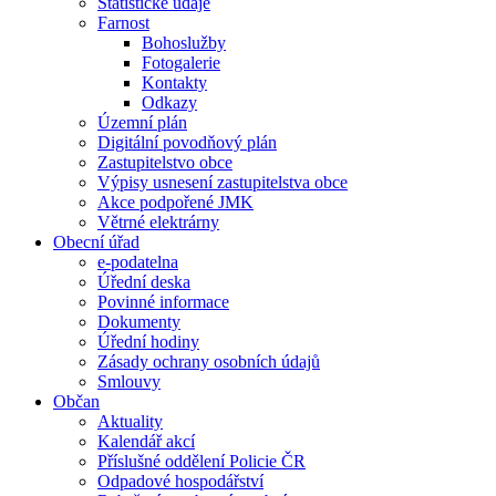
Statistické údaje
Farnost
Bohoslužby
Fotogalerie
Kontakty
Odkazy
Územní plán
Digitální povodňový plán
Zastupitelstvo obce
Výpisy usnesení zastupitelstva obce
Akce podpořené JMK
Větrné elektrárny
Obecní úřad
e-podatelna
Úřední deska
Povinné informace
Dokumenty
Úřední hodiny
Zásady ochrany osobních údajů
Smlouvy
Občan
Aktuality
Kalendář akcí
Příslušné oddělení Policie ČR
Odpadové hospodářství