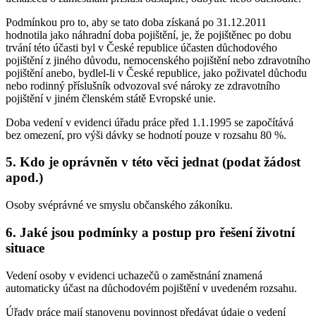
Podmínkou pro to, aby se tato doba získaná po 31.12.2011
hodnotila jako náhradní doba pojištění, je, že pojištěnec po dobu
trvání této účasti byl v České republice účasten důchodového
pojištění z jiného důvodu, nemocenského pojištění nebo zdravotního
pojištění anebo, bydlel-li v České republice, jako poživatel důchodu
nebo rodinný příslušník odvozoval své nároky ze zdravotního
pojištění v jiném členském státě Evropské unie.
Doba vedení v evidenci úřadu práce před 1.1.1995 se započítává
bez omezení, pro výši dávky se hodnotí pouze v rozsahu 80 %.
5. Kdo je oprávněn v této věci jednat (podat žádost
apod.)
Osoby svéprávné ve smyslu občanského zákoníku.
6. Jaké jsou podmínky a postup pro řešení životní
situace
Vedení osoby v evidenci uchazečů o zaměstnání znamená
automaticky účast na důchodovém pojištění v uvedeném rozsahu.
Úřady práce mají stanovenu povinnost předávat údaje o vedení