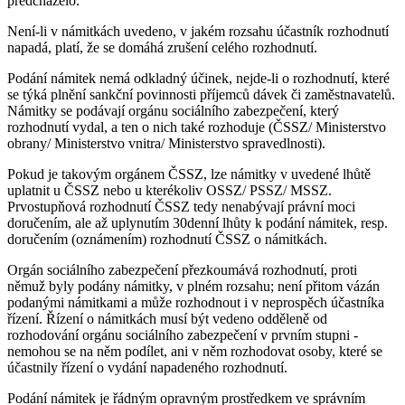
předcházelo.
Není-li v námitkách uvedeno, v jakém rozsahu účastník rozhodnutí
napadá, platí, že se domáhá zrušení celého rozhodnutí.
Podání námitek nemá odkladný účinek, nejde-li o rozhodnutí, které
se týká plnění sankční povinnosti příjemců dávek či zaměstnavatelů.
Námitky se podávají orgánu sociálního zabezpečení, který
rozhodnutí vydal, a ten o nich také rozhoduje (ČSSZ/ Ministerstvo
obrany/ Ministerstvo vnitra/ Ministerstvo spravedlnosti).
Pokud je takovým orgánem ČSSZ, lze námitky v uvedené lhůtě
uplatnit u ČSSZ nebo u kterékoliv OSSZ/ PSSZ/ MSSZ.
Prvostupňová rozhodnutí ČSSZ tedy nenabývají právní moci
doručením, ale až uplynutím 30denní lhůty k podání námitek, resp.
doručením (oznámením) rozhodnutí ČSSZ o námitkách.
Orgán sociálního zabezpečení přezkoumává rozhodnutí, proti
němuž byly podány námitky, v plném rozsahu; není přitom vázán
podanými námitkami a může rozhodnout i v neprospěch účastníka
řízení. Řízení o námitkách musí být vedeno odděleně od
rozhodování orgánu sociálního zabezpečení v prvním stupni -
nemohou se na něm podílet, ani v něm rozhodovat osoby, které se
účastnily řízení o vydání napadeného rozhodnutí.
Podání námitek je řádným opravným prostředkem ve správním