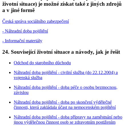
životní situace) je možné získat také z jiných zdrojů
a v jiné formě
Česká správa sociálního zabezpečení
- Náhradní doba pojištění
- Informační materiály
24. Související životní situace a návody, jak je řešit
Odchod do starobního důchodu
Náhradní doba pojištění - civilní služba (do 22.12.2004) a
vojenská služba
Náhradní doba pojištění - doba péče o osobu bezmocnou,
závislou
Náhradní doba pojištění - doba po skončení výdělečné
činnosti, která zakládala účast na nemocenském pojištění
Náhradní doba pojištění - doba přípravy na zaměstnání nebo
jinou výdělečnou činnost osob se zdravotním postižením