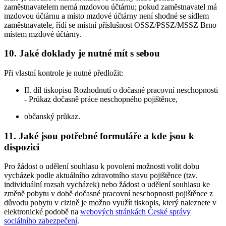
zaměstnavatelem nemá mzdovou účtárnu; pokud zaměstnavatel má
mzdovou účtárnu a místo mzdové účtárny není shodné se sídlem
zaměstnavatele, řídí se místní příslušnost OSSZ/PSSZ/MSSZ Brno
místem mzdové účtárny.
10. Jaké doklady je nutné mít s sebou
Při vlastní kontrole je nutné předložit:
II. díl tiskopisu Rozhodnutí o dočasné pracovní neschopnosti
- Průkaz dočasně práce neschopného pojištěnce,
občanský průkaz.
11. Jaké jsou potřebné formuláře a kde jsou k
dispozici
Pro žádost o udělení souhlasu k povolení možnosti volit dobu
vycházek podle aktuálního zdravotního stavu pojištěnce (tzv.
individuální rozsah vycházek) nebo žádost o udělení souhlasu ke
změně pobytu v době dočasné pracovní neschopnosti pojištěnce z
důvodu pobytu v cizině je možno využít tiskopis, který naleznete v
elektronické podobě na
webových stránkách České správy
sociálního zabezpečení
.