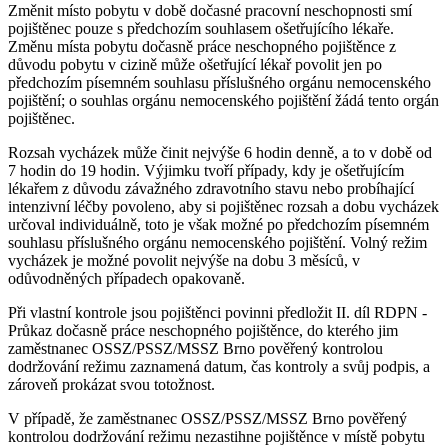
Změnit místo pobytu v době dočasné pracovní neschopnosti smí
pojištěnec pouze s předchozím souhlasem ošetřujícího lékaře.
Změnu místa pobytu dočasně práce neschopného pojištěnce z
důvodu pobytu v cizině může ošetřující lékař povolit jen po
předchozím písemném souhlasu příslušného orgánu nemocenského
pojištění; o souhlas orgánu nemocenského pojištění žádá tento orgán
pojištěnec.
Rozsah vycházek může činit nejvýše 6 hodin denně, a to v době od
7 hodin do 19 hodin. Výjimku tvoří případy, kdy je ošetřujícím
lékařem z důvodu závažného zdravotního stavu nebo probíhající
intenzivní léčby povoleno, aby si pojištěnec rozsah a dobu vycházek
určoval individuálně, toto je však možné po předchozím písemném
souhlasu příslušného orgánu nemocenského pojištění. Volný režim
vycházek je možné povolit nejvýše na dobu 3 měsíců, v
odůvodněných případech opakovaně.
Při vlastní kontrole jsou pojištěnci povinni předložit II. díl RDPN -
Průkaz dočasně práce neschopného pojištěnce, do kterého jim
zaměstnanec OSSZ/PSSZ/MSSZ Brno pověřený kontrolou
dodržování režimu zaznamená datum, čas kontroly a svůj podpis, a
zároveň prokázat svou totožnost.
V případě, že zaměstnanec OSSZ/PSSZ/MSSZ Brno pověřený
kontrolou dodržování režimu nezastihne pojištěnce v místě pobytu