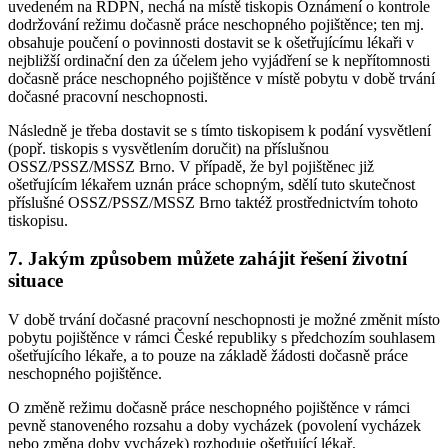
uvedeném na RDPN, nechá na místě tiskopis Oznámení o kontrole
dodržování režimu dočasně práce neschopného pojištěnce; ten mj.
obsahuje poučení o povinnosti dostavit se k ošetřujícímu lékaři v
nejbližší ordinační den za účelem jeho vyjádření se k nepřítomnosti
dočasně práce neschopného pojištěnce v místě pobytu v době trvání
dočasné pracovní neschopnosti.
Následně je třeba dostavit se s tímto tiskopisem k podání vysvětlení
(popř. tiskopis s vysvětlením doručit) na příslušnou
OSSZ/PSSZ/MSSZ Brno. V případě, že byl pojištěnec již
ošetřujícím lékařem uznán práce schopným, sdělí tuto skutečnost
příslušné OSSZ/PSSZ/MSSZ Brno taktéž prostřednictvím tohoto
tiskopisu.
7. Jakým způsobem můžete zahájit řešení životní
situace
V době trvání dočasné pracovní neschopnosti je možné změnit místo
pobytu pojištěnce v rámci České republiky s předchozím souhlasem
ošetřujícího lékaře, a to pouze na základě žádosti dočasně práce
neschopného pojištěnce.
O změně režimu dočasně práce neschopného pojištěnce v rámci
pevně stanoveného rozsahu a doby vycházek (povolení vycházek
nebo změna doby vycházek) rozhoduje ošetřující lékař.