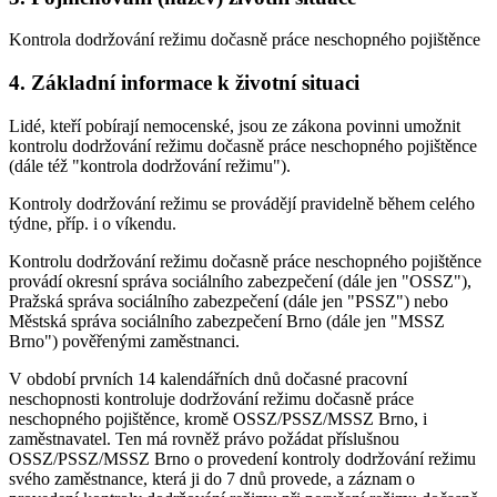
Kontrola dodržování režimu dočasně práce neschopného pojištěnce
4. Základní informace k životní situaci
Lidé, kteří pobírají nemocenské, jsou ze zákona povinni umožnit
kontrolu dodržování režimu dočasně práce neschopného pojištěnce
(dále též "kontrola dodržování režimu").
Kontroly dodržování režimu se provádějí pravidelně během celého
týdne, příp. i o víkendu.
Kontrolu dodržování režimu dočasně práce neschopného pojištěnce
provádí okresní správa sociálního zabezpečení (dále jen "OSSZ"),
Pražská správa sociálního zabezpečení (dále jen "PSSZ") nebo
Městská správa sociálního zabezpečení Brno (dále jen "MSSZ
Brno") pověřenými zaměstnanci.
V období prvních 14 kalendářních dnů dočasné pracovní
neschopnosti kontroluje dodržování režimu dočasně práce
neschopného pojištěnce, kromě OSSZ/PSSZ/MSSZ Brno, i
zaměstnavatel. Ten má rovněž právo požádat příslušnou
OSSZ/PSSZ/MSSZ Brno o provedení kontroly dodržování režimu
svého zaměstnance, která ji do 7 dnů provede, a záznam o