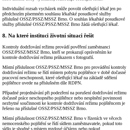
Individuální rozsah vycházek může povolit ošetřující lékař jen po
předchozím písemném souhlasu lékařské posudkové služby
příslušné OSSZ/PSSZ/MSSZ Brno. O souhlas lékařské posudkové
služby příslušné OSSZ/PSSZ/MSSZ Brno žádá ošetřující lékař.
8. Na které instituci životní situaci řešit
Kontroly dodržování režimu provádí pověření zaměstnanci
OSSZ/PSSZ/MSSZ Brno, kteří se prokazují oprávněním ke
kontrole dodržování režimu průkazem s fotografií.
Místní příslušnost OSSZ/PSSZ/MSSZ Brno pro provádění kontroly
dodržování režimu se řídí místem pobytu pojištěnce v době dočasné
pracovní neschopnosti, které ošetřující lékař na základě sdělení
pojištěnce uvede na příslušném díle RDPN.
Případné projednávání při podezření na porušení dodržování režimu
dočasně práce neschopného pojištěnce nebo nesplnění povinnosti
nezbytné součinnosti ke kontrole dodržování režimu pojištěncem je
řešeno na příslušné OSSZ/PSSZ/MSSZ Brno.
Místní příslušnost OSSZ/PSSZ/MSSZ Brno v řízeních ve věcech
nemocenského pojištění se řídí sídlem zaměstnavatele, pokud toto
sídlo je shodné s místem mzdové účtárny nebo pokud