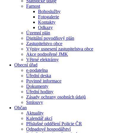
Statistické údaje
Farnost
Bohoslužby
Fotogalerie
Kontakty
Odkazy
Územní plán
Digitální povodňový plán
Zastupitelstvo obce
Výpisy usnesení zastupitelstva obce
Akce podpořené JMK
Větrné elektrárny
Obecní úřad
e-podatelna
Úřední deska
Povinné informace
Dokumenty
Úřední hodiny
Zásady ochrany osobních údajů
Smlouvy
Občan
Aktuality
Kalendář akcí
Příslušné oddělení Policie ČR
Odpadové hospodářství