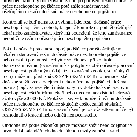
provedení kontroly dodržování režimu při porušení režimu dočasně
práce neschopného pojištěnce poté zašle zaměstnavateli,
ošetřujícímu lékaři i dočasně práce neschopnému pojištěnci.
Kontrolují se buď namátkou vybraní lidé, resp. dočasně práce
neschopní pojištěnci, nebo ti, k jejichž kontrole dá podnět ošetřující
lékař nebo zaměstnavatel, který má podezření, že jeho zaměstnanec
nedodržuje režim dočasně práce neschopného pojištěnce.
Pokud dočasně práce neschopný pojištěnec poruší ošetřujícím
lékařem stanovený režim dočasně práce neschopného pojištěnce
nebo nesplní povinnost nezbytné součinnosti při kontrole
dodržování režimu (označení místa pobytu v době dočasné pracovní
neschopnosti potřebnými údaji, tzn. označení zvonku, schránky či
bytu), může mu příslušná OSSZ/PSSZ/MSSZ Brno nemocenské
dočasně snížit, zcela odejmout nebo může být pojištěnci uložena
pokuta (např. za nesdělení místa pobytu v době dočasné pracovní
neschopnosti ošetřujícímu lékaři nebo uvedení neexistující adresy)
až do výše 20 000 Kč. Prokáže-li se, že k porušení režimu dočasně
práce neschopného pojištěnce skutečně došlo, zahájí příslušná
OSSZ/PSSZ/MSSZ Brno správní řízení, jehož výsledkem může být
rozhodnutí o krácení nebo odnětí nemocenského.
Obdobně má podle zákoníku práce možnost snížit nebo odejmout v
prvních 14 kalendářních dnech náhradu mzdy zaměstnavatel.