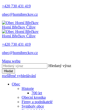
+420 730 431 419
obec@hornibreckov.cz
Horní Břečkov
Čížov
Horní Břečkov
Čížov
+420 730 431 419
obec@hornibreckov.cz
Mapa webu
Hledaný výraz
Hledat
rozšířené vyhledávání
Obec
Historie
700 let
Obecní kronika
Firmy a podnikatelé
Symboly obce