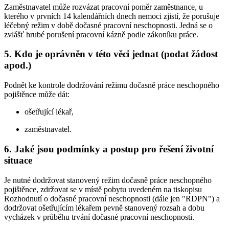
Zaměstnavatel může rozvázat pracovní poměr zaměstnance, u
kterého v prvních 14 kalendářních dnech nemoci zjistí, že porušuje
léčebný režim v době dočasné pracovní neschopnosti. Jedná se o
zvlášť hrubé porušení pracovní kázně podle zákoníku práce.
5. Kdo je oprávněn v této věci jednat (podat žádost
apod.)
Podnět ke kontrole dodržování režimu dočasně práce neschopného
pojištěnce může dát:
ošetřující lékař,
zaměstnavatel.
6. Jaké jsou podmínky a postup pro řešení životní
situace
Je nutné dodržovat stanovený režim dočasně práce neschopného
pojištěnce, zdržovat se v místě pobytu uvedeném na tiskopisu
Rozhodnutí o dočasné pracovní neschopnosti (dále jen "RDPN") a
dodržovat ošetřujícím lékařem pevně stanovený rozsah a dobu
vycházek v průběhu trvání dočasné pracovní neschopnosti.