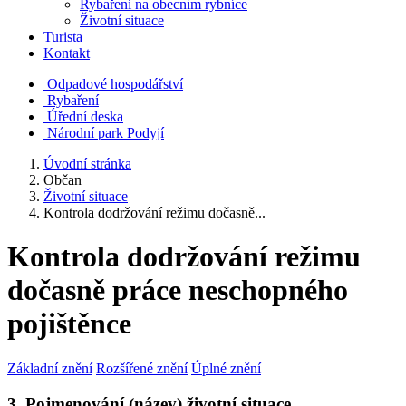
Rybaření na obecním rybníce
Životní situace
Turista
Kontakt
Odpadové hospodářství
Rybaření
Úřední deska
Národní park Podyjí
Úvodní stránka
Občan
Životní situace
Kontrola dodržování režimu dočasně...
Kontrola dodržování režimu
dočasně práce neschopného
pojištěnce
Základní znění
Rozšířené znění
Úplné znění
3. Pojmenování (název) životní situace