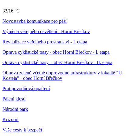
33/16 °C
Novostavba komunikace pro pěší
Výměna veřejného osvětlení - Horní Břečkov
Revitalizace veřejného prostranství - I. etapa
Oprava cyklistické trasy - obec Horní Břečkov - I. etapa
Oprava cyklistické trasy - obec Horní Břečkov - II. etapa
Obnova zeleně včetně doprovodné infrastruktury v lokalitě "U
Kostela" - obec Horní Břečkov
Protipovodňová opatření
Pálení klestí
Národní park
Krizport
Vaše cesty k bezpečí