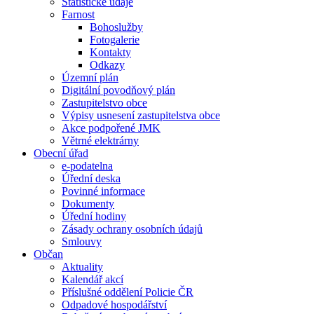
Statistické údaje
Farnost
Bohoslužby
Fotogalerie
Kontakty
Odkazy
Územní plán
Digitální povodňový plán
Zastupitelstvo obce
Výpisy usnesení zastupitelstva obce
Akce podpořené JMK
Větrné elektrárny
Obecní úřad
e-podatelna
Úřední deska
Povinné informace
Dokumenty
Úřední hodiny
Zásady ochrany osobních údajů
Smlouvy
Občan
Aktuality
Kalendář akcí
Příslušné oddělení Policie ČR
Odpadové hospodářství