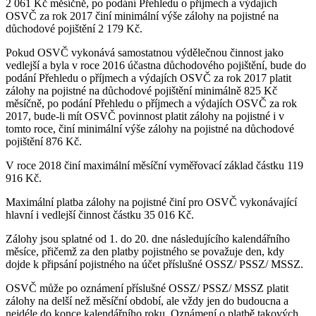
2 061 Kč měsíčně, po podání Přehledu o příjmech a výdajích
OSVČ za rok 2017 činí minimální výše zálohy na pojistné na
důchodové pojištění 2 179 Kč.
Pokud OSVČ vykonává samostatnou výdělečnou činnost jako
vedlejší a byla v roce 2016 účastna důchodového pojištění, bude do
podání Přehledu o příjmech a výdajích OSVČ za rok 2017 platit
zálohy na pojistné na důchodové pojištění minimálně 825 Kč
měsíčně, po podání Přehledu o příjmech a výdajích OSVČ za rok
2017, bude-li mít OSVČ povinnost platit zálohy na pojistné i v
tomto roce, činí minimální výše zálohy na pojistné na důchodové
pojištění 876 Kč.
V roce 2018 činí maximální měsíční vyměřovací základ částku 119
916 Kč.
Maximální platba zálohy na pojistné činí pro OSVČ vykonávající
hlavní i vedlejší činnost částku 35 016 Kč.
Zálohy jsou splatné od 1. do 20. dne následujícího kalendářního
měsíce, přičemž za den platby pojistného se považuje den, kdy
dojde k připsání pojistného na účet příslušné OSSZ/ PSSZ/ MSSZ.
OSVČ může po oznámení příslušné OSSZ/ PSSZ/ MSSZ platit
zálohy na delší než měsíční období, ale vždy jen do budoucna a
nejdéle do konce kalendářního roku. Oznámení o platbě takových