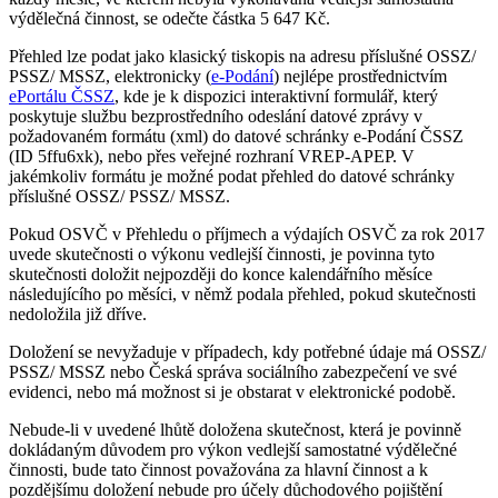
výdělečná činnost, se odečte částka 5 647 Kč.
Přehled lze podat jako klasický tiskopis na adresu příslušné OSSZ/
PSSZ/ MSSZ, elektronicky (
e-Podání
) nejlépe prostřednictvím
ePortálu ČSSZ
, kde je k dispozici interaktivní formulář, který
poskytuje službu bezprostředního odeslání datové zprávy v
požadovaném formátu (xml) do datové schránky e-Podání ČSSZ
(ID 5ffu6xk), nebo přes veřejné rozhraní VREP-APEP. V
jakémkoliv formátu je možné podat přehled do datové schránky
příslušné OSSZ/ PSSZ/ MSSZ.
Pokud OSVČ v Přehledu o příjmech a výdajích OSVČ za rok 2017
uvede skutečnosti o výkonu vedlejší činnosti, je povinna tyto
skutečnosti doložit nejpozději do konce kalendářního měsíce
následujícího po měsíci, v němž podala přehled, pokud skutečnosti
nedoložila již dříve.
Doložení se nevyžaduje v případech, kdy potřebné údaje má OSSZ/
PSSZ/ MSSZ nebo Česká správa sociálního zabezpečení ve své
evidenci, nebo má možnost si je obstarat v elektronické podobě.
Nebude-li v uvedené lhůtě doložena skutečnost, která je povinně
dokládaným důvodem pro výkon vedlejší samostatné výdělečné
činnosti, bude tato činnost považována za hlavní činnost a k
pozdějšímu doložení nebude pro účely důchodového pojištění