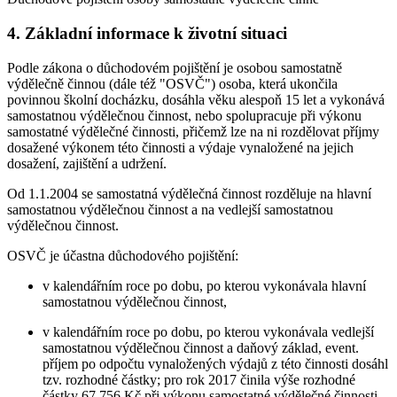
4. Základní informace k životní situaci
Podle zákona o důchodovém pojištění je osobou samostatně
výdělečně činnou (dále též "OSVČ") osoba, která ukončila
povinnou školní docházku, dosáhla věku alespoň 15 let a vykonává
samostatnou výdělečnou činnost, nebo spolupracuje při výkonu
samostatné výdělečné činnosti, přičemž lze na ni rozdělovat příjmy
dosažené výkonem této činnosti a výdaje vynaložené na jejich
dosažení, zajištění a udržení.
Od 1.1.2004 se samostatná výdělečná činnost rozděluje na hlavní
samostatnou výdělečnou činnost a na vedlejší samostatnou
výdělečnou činnost.
OSVČ je účastna důchodového pojištění:
v kalendářním roce po dobu, po kterou vykonávala hlavní
samostatnou výdělečnou činnost,
v kalendářním roce po dobu, po kterou vykonávala vedlejší
samostatnou výdělečnou činnost a daňový základ, event.
příjem po odpočtu vynaložených výdajů z této činnosti dosáhl
tzv. rozhodné částky; pro rok 2017 činila výše rozhodné
částky 67 756 Kč při výkonu samostatné výdělečné činnosti