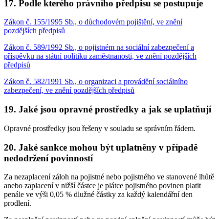
17. Podle kterého právního předpisu se postupuje
Zákon č. 155/1995 Sb., o důchodovém pojištění, ve znění
pozdějších předpisů
Zákon č. 589/1992 Sb., o pojistném na sociální zabezpečení a
příspěvku na státní politiku zaměstnanosti, ve znění pozdějších
předpisů
Zákon č. 582/1991 Sb., o organizaci a provádění sociálního
zabezpečení, ve znění pozdějších předpisů
19. Jaké jsou opravné prostředky a jak se uplatňují
Opravné prostředky jsou řešeny v souladu se správním řádem.
20. Jaké sankce mohou být uplatněny v případě
nedodržení povinností
Za nezaplacení záloh na pojistné nebo pojistného ve stanovené lhůtě
anebo zaplacení v nižší částce je plátce pojistného povinen platit
penále ve výši 0,05 % dlužné částky za každý kalendářní den
prodlení.