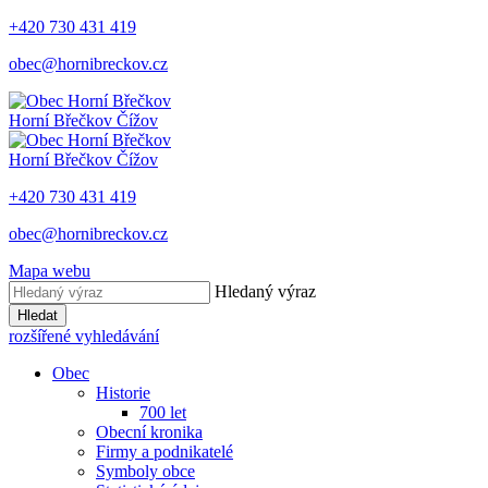
+420 730 431 419
obec@hornibreckov.cz
Horní Břečkov
Čížov
Horní Břečkov
Čížov
+420 730 431 419
obec@hornibreckov.cz
Mapa webu
Hledaný výraz
Hledat
rozšířené vyhledávání
Obec
Historie
700 let
Obecní kronika
Firmy a podnikatelé
Symboly obce