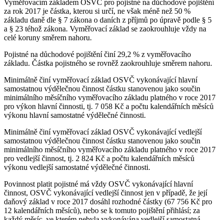
Vyměřovacím základem OSVČ pro pojistné na důchodové pojištění
za rok 2017 je částka, kterou si určí, ne však méně než 50 %
základu daně dle § 7 zákona o daních z příjmů po úpravě podle § 5
a § 23 téhož zákona. Vyměřovací základ se zaokrouhluje vždy na
celé koruny směrem nahoru.
Pojistné na důchodové pojištění činí 29,2 % z vyměřovacího
základu. Částka pojistného se rovněž zaokrouhluje směrem nahoru.
Minimálně činí vyměřovací základ OSVČ vykonávající hlavní
samostatnou výdělečnou činnost částku stanovenou jako součin
minimálního měsíčního vyměřovacího základu platného v roce 2017
pro výkon hlavní činnosti, tj. 7 058 Kč a počtu kalendářních měsíců
výkonu hlavní samostatné výdělečné činnosti.
Minimálně činí vyměřovací základ OSVČ vykonávající vedlejší
samostatnou výdělečnou činnost částku stanovenou jako součin
minimálního měsíčního vyměřovacího základu platného v roce 2017
pro vedlejší činnost, tj. 2 824 Kč a počtu kalendářních měsíců
výkonu vedlejší samostatné výdělečné činnosti.
Povinnost platit pojistné má vždy OSVČ vykonávající hlavní
činnost, OSVČ vykonávající vedlejší činnost jen v případě, že její
daňový základ v roce 2017 dosáhl rozhodné částky (67 756 Kč pro
12 kalendářních měsíců), nebo se k tomuto pojištění přihlásí; za
každý měsíc, ve kterém nebyla vykonávána vedlejší samostatná