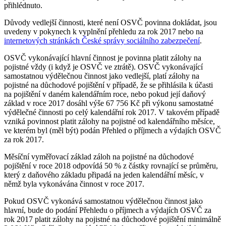
přihlédnuto.
Důvody vedlejší činnosti, které není OSVČ povinna dokládat, jsou
uvedeny v pokynech k vyplnění přehledu za rok 2017 nebo na
internetových stránkách České správy sociálního zabezpečení
.
OSVČ vykonávající hlavní činnost je povinna platit zálohy na
pojistné vždy (i když je OSVČ ve ztrátě). OSVČ vykonávající
samostatnou výdělečnou činnost jako vedlejší, platí zálohy na
pojistné na důchodové pojištění v případě, že se přihlásila k účasti
na pojištění v daném kalendářním roce, nebo pokud její daňový
základ v roce 2017 dosáhl výše 67 756 Kč při výkonu samostatné
výdělečné činnosti po celý kalendářní rok 2017. V takovém případě
vzniká povinnost platit zálohy na pojistné od kalendářního měsíce,
ve kterém byl (měl být) podán Přehled o příjmech a výdajích OSVČ
za rok 2017.
Měsíční vyměřovací základ záloh na pojistné na důchodové
pojištění v roce 2018 odpovídá 50 % z částky rovnající se průměru,
který z daňového základu připadá na jeden kalendářní měsíc, v
němž byla vykonávána činnost v roce 2017.
Pokud OSVČ vykonává samostatnou výdělečnou činnost jako
hlavní, bude do podání Přehledu o příjmech a výdajích OSVČ za
rok 2017 platit zálohy na pojistné na důchodové pojištění minimálně