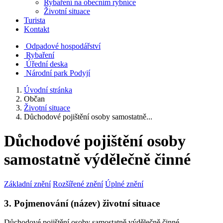
Rybaření na obecním rybníce
Životní situace
Turista
Kontakt
Odpadové hospodářství
Rybaření
Úřední deska
Národní park Podyjí
Úvodní stránka
Občan
Životní situace
Důchodové pojištění osoby samostatně...
Důchodové pojištění osoby
samostatně výdělečně činné
Základní znění
Rozšířené znění
Úplné znění
3. Pojmenování (název) životní situace
Důchodové pojištění osoby samostatně výdělečně činné