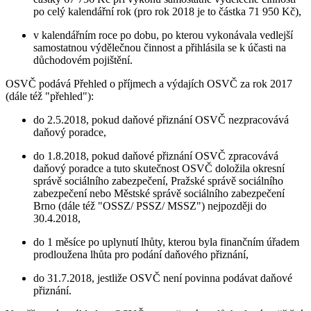
po celý kalendářní rok (pro rok 2018 je to částka 71 950 Kč),
v kalendářním roce po dobu, po kterou vykonávala vedlejší
samostatnou výdělečnou činnost a přihlásila se k účasti na
důchodovém pojištění.
OSVČ podává Přehled o příjmech a výdajích OSVČ za rok 2017
(dále též "přehled"):
do 2.5.2018, pokud daňové přiznání OSVČ nezpracovává
daňový poradce,
do 1.8.2018, pokud daňové přiznání OSVČ zpracovává
daňový poradce a tuto skutečnost OSVČ doložila okresní
správě sociálního zabezpečení, Pražské správě sociálního
zabezpečení nebo Městské správě sociálního zabezpečení
Brno (dále též "OSSZ/ PSSZ/ MSSZ") nejpozději do
30.4.2018,
do 1 měsíce po uplynutí lhůty, kterou byla finančním úřadem
prodloužena lhůta pro podání daňového přiznání,
do 31.7.2018, jestliže OSVČ není povinna podávat daňové
přiznání.