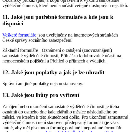
Občanský průkaz (pas) a kopii oprávnění k výkonu samostatné
výdělečné činnosti, které není součástí veřejně dostupných rejstříků.
11. Jaké jsou potřebné formuláře a kde jsou k
dispozici
Veškeré formuláře
jsou uveřejněny na internetových stránkách
České správy sociálního zabezpečení.
Základní formuláře - Oznámení o zahájení (znovuzahájení)
samostatné výdělečné činnosti, Přihláška k dobrovolné účasti na
nemocenském pojištění a Přehled o příjmech a výdajích.
12. Jaké jsou poplatky a jak je lze uhradit
Správní ani jiné poplatky nejsou stanoveny.
13. Jaké jsou lhůty pro vyřízení
Zahájení nebo ukončení samostatné výdělečné činnosti je třeba
oznámit do osmého dne kalendářního měsíce následujícího po
měsíci, ve kterém k této skutečnosti došlo. Pro ukončení samostatné
výdělečné činnosti není stanoven předepsaný formulář (je však
nutné, aby měl písemnou formu); povinné i nepovinné formuláře