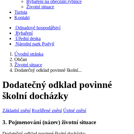
Rybaření na obecním rybníce
Životní situace
Turista
Kontakt
Odpadové hospodářství
Rybaření
Úřední deska
Národní park Podyjí
Úvodní stránka
Občan
Životní situace
Dodatečný odklad povinné školní...
Dodatečný odklad povinné
školní docházky
Základní znění
Rozšířené znění
Úplné znění
3. Pojmenování (název) životní situace
Dodatečný odklad povinné školní docházky