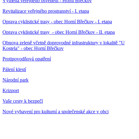
Výměna veřejného osvětlení - Horní Břečkov
Revitalizace veřejného prostranství - I. etapa
Oprava cyklistické trasy - obec Horní Břečkov - I. etapa
Oprava cyklistické trasy - obec Horní Břečkov - II. etapa
Obnova zeleně včetně doprovodné infrastruktury v lokalitě "U
Kostela" - obec Horní Břečkov
Protipovodňová opatření
Pálení klestí
Národní park
Krizport
Vaše cesty k bezpečí
Nové vybavení pro kulturní a společenské akce v obci