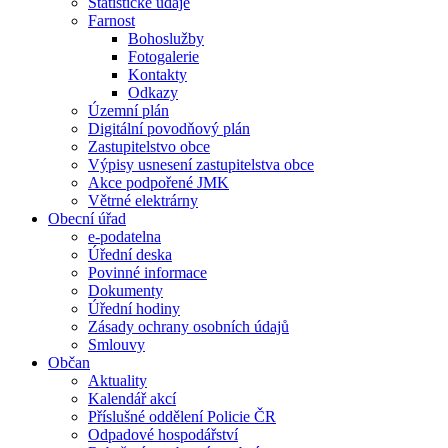
Statistické údaje
Farnost
Bohoslužby
Fotogalerie
Kontakty
Odkazy
Územní plán
Digitální povodňový plán
Zastupitelstvo obce
Výpisy usnesení zastupitelstva obce
Akce podpořené JMK
Větrné elektrárny
Obecní úřad
e-podatelna
Úřední deska
Povinné informace
Dokumenty
Úřední hodiny
Zásady ochrany osobních údajů
Smlouvy
Občan
Aktuality
Kalendář akcí
Příslušné oddělení Policie ČR
Odpadové hospodářství