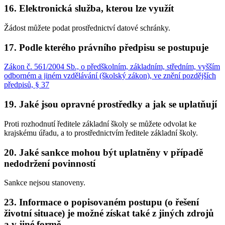
16. Elektronická služba, kterou lze využít
Žádost můžete podat prostřednictví datové schránky.
17. Podle kterého právního předpisu se postupuje
Zákon č. 561/2004 Sb., o předškolním, základním, středním, vyšším
odborném a jiném vzdělávání (školský zákon), ve znění pozdějších
předpisů, § 37
19. Jaké jsou opravné prostředky a jak se uplatňují
Proti rozhodnutí ředitele základní školy se můžete odvolat ke
krajskému úřadu, a to prostřednictvím ředitele základní školy.
20. Jaké sankce mohou být uplatněny v případě
nedodržení povinností
Sankce nejsou stanoveny.
23. Informace o popisovaném postupu (o řešení
životní situace) je možné získat také z jiných zdrojů
a v jiné formě