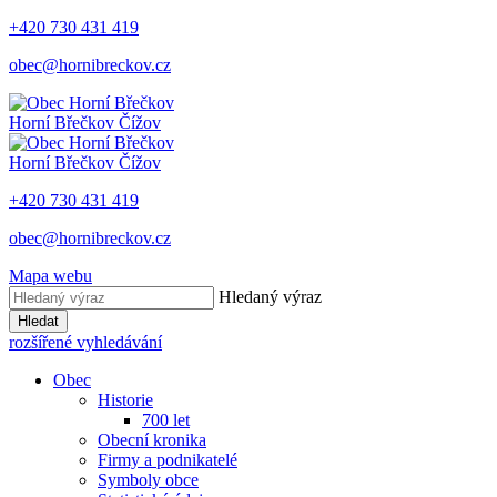
+420 730 431 419
obec@hornibreckov.cz
Horní Břečkov
Čížov
Horní Břečkov
Čížov
+420 730 431 419
obec@hornibreckov.cz
Mapa webu
Hledaný výraz
Hledat
rozšířené vyhledávání
Obec
Historie
700 let
Obecní kronika
Firmy a podnikatelé
Symboly obce