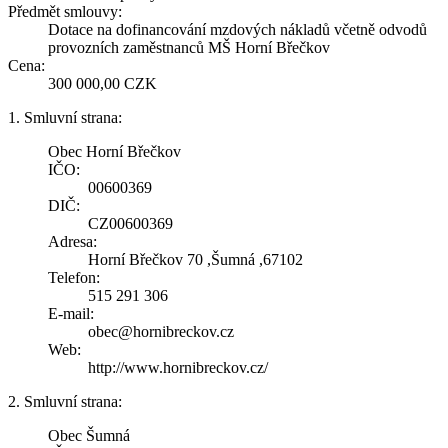
Předmět smlouvy:
Dotace na dofinancování mzdových nákladů včetně odvodů
provozních zaměstnanců MŠ Horní Břečkov
Cena:
300 000,00 CZK
1. Smluvní strana:
Obec Horní Břečkov
IČO:
00600369
DIČ:
CZ00600369
Adresa:
Horní Břečkov 70 ,Šumná ,67102
Telefon:
515 291 306
E-mail:
obec@hornibreckov.cz
Web:
http://www.hornibreckov.cz/
2. Smluvní strana:
Obec Šumná