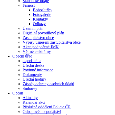
Statistické údaje
Farnost
Bohoslužby
Fotogalerie
Kontakty
Odkazy
Územní plán
Digitální povodňový plán
Zastupitelstvo obce
Výpisy usnesení zastupitelstva obce
Akce podpořené JMK
Větrné elektrárny
Obecní úřad
e-podatelna
Úřední deska
Povinné informace
Dokumenty
Úřední hodiny
Zásady ochrany osobních údajů
Smlouvy
Občan
Aktuality
Kalendář akcí
Příslušné oddělení Policie ČR
Odpadové hospodářství