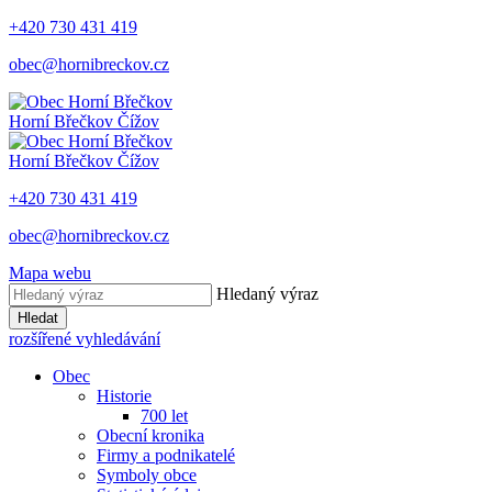
+420 730 431 419
obec@hornibreckov.cz
Horní Břečkov
Čížov
Horní Břečkov
Čížov
+420 730 431 419
obec@hornibreckov.cz
Mapa webu
Hledaný výraz
Hledat
rozšířené vyhledávání
Obec
Historie
700 let
Obecní kronika
Firmy a podnikatelé
Symboly obce