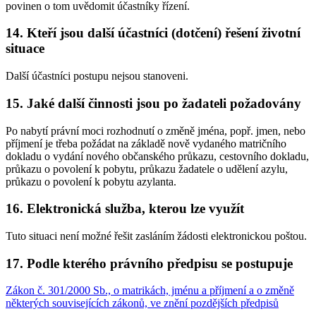
povinen o tom uvědomit účastníky řízení.
14. Kteří jsou další účastníci (dotčení) řešení životní
situace
Další účastníci postupu nejsou stanoveni.
15. Jaké další činnosti jsou po žadateli požadovány
Po nabytí právní moci rozhodnutí o změně jména, popř. jmen, nebo
příjmení je třeba požádat na základě nově vydaného matričního
dokladu o vydání nového občanského průkazu, cestovního dokladu,
průkazu o povolení k pobytu, průkazu žadatele o udělení azylu,
průkazu o povolení k pobytu azylanta.
16. Elektronická služba, kterou lze využít
Tuto situaci není možné řešit zasláním žádosti elektronickou poštou.
17. Podle kterého právního předpisu se postupuje
Zákon č. 301/2000 Sb., o matrikách, jménu a příjmení a o změně
některých souvisejících zákonů, ve znění pozdějších předpisů