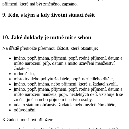
příjmení, které má být změněno, zapsáno.
9. Kde, s kým a kdy životní situaci řešit
10. Jaké doklady je nutné mít s sebou
Na úřadě předložte písemnou žádost, která obsahuje:
jméno, popř. jména, příjmení, popř. rodné příjmení, datum a
místo narození, příp. datum a místo uzavření manželství
žadatele,
rodné číslo,
místo trvalého pobytu žadatele, popř. nezletilého dítěte,
jméno, popř. jména, nebo příjmení, které si žadatel zvolil,
jméno, popř. jména, příjmení, popř. rodné příjmení, datum a
místo narození manžela, popř. nezletilých dětí, vztahuje-li se
změna jména nebo příjmení i na tyto osoby,
údaj o státním občanství žadatele nebo nezletilého dítěte,
odůvodnění.
K žádosti musí být přiložen: