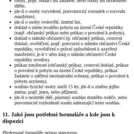
rodný, popř. oddací list žadatele, nebo rodný list nezletilého
dítěte,
jde-li o osoby rozvedené, pravomocný rozsudek o rozvodu
manželství,
jde-li o osoby ovdovělé, úmrtní list,
doklad o místu trvalého pobytu na území České republiky
(např. občanský průkaz nebo průkaz o povolení k pobytu),
doklad o státním občanství (tj. občanský průkaz, cestovní
doklad, osvědčení, popř. potvrzení o státním občanství České
republiky, vysvědčení o právní způsobilosti k uzavření
manželství, je-li v něm údaj o státním občanství České
republiky uveden),
průkaz totožnosti (občanský průkaz, cestovní doklad, průkaz
o povolení k pobytu na území České republiky, průkaz
žadatele o udělení mezinárodní ochrany, průkaz o povolení k
pobytu azylanta),
souhlas fyzické osoby starší 15 let, jde-li o změnu jejího
jména, popř. jmen, nebo příjmení,
jde-li o nezletilé dítě, písemný souhlas druhého rodiče, nebo
pravomocné rozhodnutí soudu nahrazující tento souhlas.
11. Jaké jsou potřebné formuláře a kde jsou k
dispozici
Předepsané formuláře nejsou stanoveny.