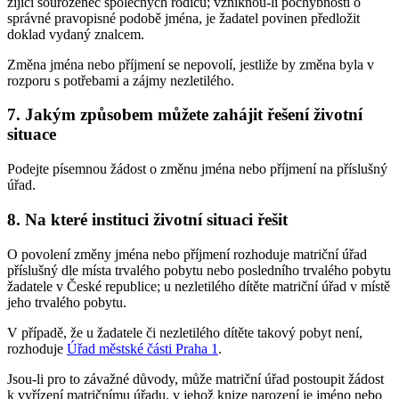
žijící sourozenec společných rodičů; vzniknou-li pochybnosti o
správné pravopisné podobě jména, je žadatel povinen předložit
doklad vydaný znalcem.
Změna jména nebo příjmení se nepovolí, jestliže by změna byla v
rozporu s potřebami a zájmy nezletilého.
7. Jakým způsobem můžete zahájit řešení životní
situace
Podejte písemnou žádost o změnu jména nebo příjmení na příslušný
úřad.
8. Na které instituci životní situaci řešit
O povolení změny jména nebo příjmení rozhoduje matriční úřad
příslušný dle místa trvalého pobytu nebo posledního trvalého pobytu
žadatele v České republice; u nezletilého dítěte matriční úřad v místě
jeho trvalého pobytu.
V případě, že u žadatele či nezletilého dítěte takový pobyt není,
rozhoduje
Úřad městské části Praha 1
.
Jsou-li pro to závažné důvody, může matriční úřad postoupit žádost
k vyřízení matričnímu úřadu, v jehož knize narození je jméno nebo