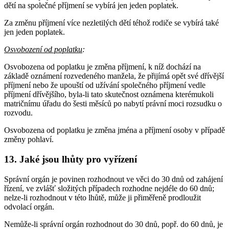
dětí na společné příjmení se vybírá jen jeden poplatek.
Za změnu příjmení více nezletilých dětí téhož rodiče se vybírá také
jen jeden poplatek.
Osvobození od poplatku
:
Osvobozena od poplatku je změna příjmení, k níž dochází na
základě oznámení rozvedeného manžela, že přijímá opět své dřívější
příjmení nebo že upouští od užívání společného příjmení vedle
příjmení dřívějšího, byla-li tato skutečnost oznámena kterémukoli
matričnímu úřadu do šesti měsíců po nabytí právní moci rozsudku o
rozvodu.
Osvobozena od poplatku je změna jména a příjmení osoby v případě
změny pohlaví.
13. Jaké jsou lhůty pro vyřízení
Správní orgán je povinen rozhodnout ve věci do 30 dnů od zahájení
řízení, ve zvlášť složitých případech rozhodne nejdéle do 60 dnů;
nelze-li rozhodnout v této lhůtě, může ji přiměřeně prodloužit
odvolací orgán.
Nemůže-li správní orgán rozhodnout do 30 dnů, popř. do 60 dnů, je