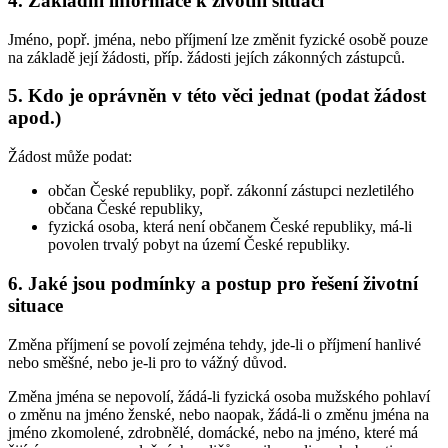
4. Základní informace k životní situaci
Jméno, popř. jména, nebo příjmení lze změnit fyzické osobě pouze
na základě její žádosti, příp. žádosti jejích zákonných zástupců.
5. Kdo je oprávněn v této věci jednat (podat žádost
apod.)
Žádost může podat:
občan České republiky, popř. zákonní zástupci nezletilého
občana České republiky,
fyzická osoba, která není občanem České republiky, má-li
povolen trvalý pobyt na území České republiky.
6. Jaké jsou podmínky a postup pro řešení životní
situace
Změna příjmení se povolí zejména tehdy, jde-li o příjmení hanlivé
nebo směšné, nebo je-li pro to vážný důvod.
Změna jména se nepovolí, žádá-li fyzická osoba mužského pohlaví
o změnu na jméno ženské, nebo naopak, žádá-li o změnu jména na
jméno zkomolené, zdrobnělé, domácké, nebo na jméno, které má