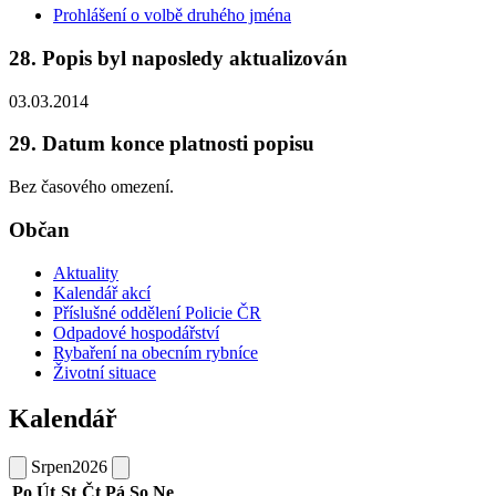
Prohlášení o volbě druhého jména
28. Popis byl naposledy aktualizován
03.03.2014
29. Datum konce platnosti popisu
Bez časového omezení.
Občan
Aktuality
Kalendář akcí
Příslušné oddělení Policie ČR
Odpadové hospodářství
Rybaření na obecním rybníce
Životní situace
Kalendář
Srpen
2026
Po
Út
St
Čt
Pá
So
Ne