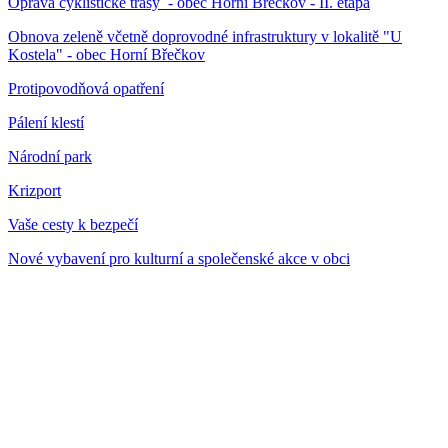
Oprava cyklistické trasy - obec Horní Břečkov - II. etapa
Obnova zeleně včetně doprovodné infrastruktury v lokalitě "U
Kostela" - obec Horní Břečkov
Protipovodňová opatření
Pálení klestí
Národní park
Krizport
Vaše cesty k bezpečí
Nové vybavení pro kulturní a společenské akce v obci