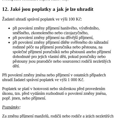
12. Jaké jsou poplatky a jak je lze uhradit
Žadatel uhradí správní poplatek ve výši 100 Kč:
při povolení změny příjmení hanlivého, výstředního,
směšného, zkomoleného nebo cizojazyčného,
při povolení změny příjmení na dřívější příjmení,
při povolení změny příjmení dítěte svěřeného do náhradní
rodinné péče na příjmení poručníka nebo pěstouna, na
společné příjmení poručníků nebo pěstounů anebo příjmení
dohodnuté pro jejich vlastní děti, pokud poručníky nebo
pěstouny jsou prarodiče nebo sourozenci rodičů nezletilých
dětí.
Při povolení změny jména nebo příjmení v ostatních případech
uhradí žadatel správní poplatek ve výši 1 000 Kč.
Poplatek se platí v hotovosti nebo složenkou před provedením
úkonu, tzn. před vydáním rozhodnutí o povolení změny jména,
popř. jmen, nebo příjmení.
Poznámky
:
Za změnu příjmení manželů, rodičů nebo rodiče a jejich nezletilých