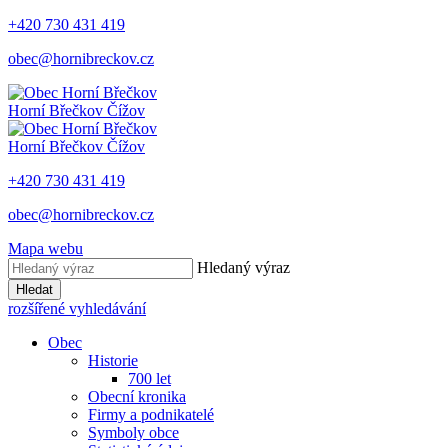
+420 730 431 419
obec@hornibreckov.cz
Horní Břečkov
Čížov
Horní Břečkov
Čížov
+420 730 431 419
obec@hornibreckov.cz
Mapa webu
Hledaný výraz
Hledat
rozšířené vyhledávání
Obec
Historie
700 let
Obecní kronika
Firmy a podnikatelé
Symboly obce