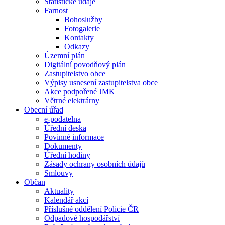
Statistické údaje
Farnost
Bohoslužby
Fotogalerie
Kontakty
Odkazy
Územní plán
Digitální povodňový plán
Zastupitelstvo obce
Výpisy usnesení zastupitelstva obce
Akce podpořené JMK
Větrné elektrárny
Obecní úřad
e-podatelna
Úřední deska
Povinné informace
Dokumenty
Úřední hodiny
Zásady ochrany osobních údajů
Smlouvy
Občan
Aktuality
Kalendář akcí
Příslušné oddělení Policie ČR
Odpadové hospodářství