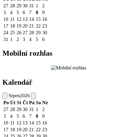
27
28
29
30
31
1
2
3
4
5
6
7
8
9
10
11
12
13
14
15
16
17
18
19
20
21
22
23
24
25
26
27
28
29
30
31
1
2
3
4
5
6
Mobilní rozhlas
Kalendář
Srpen
2026
Po
Út
St
Čt
Pá
So
Ne
27
28
29
30
31
1
2
3
4
5
6
7
8
9
10
11
12
13
14
15
16
17
18
19
20
21
22
23
24
25
26
27
28
29
30