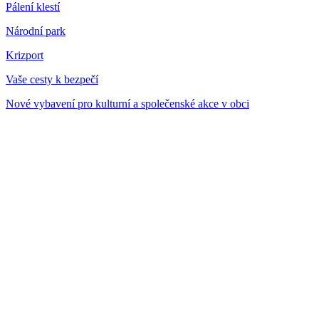
Pálení klestí
Národní park
Krizport
Vaše cesty k bezpečí
Nové vybavení pro kulturní a společenské akce v obci