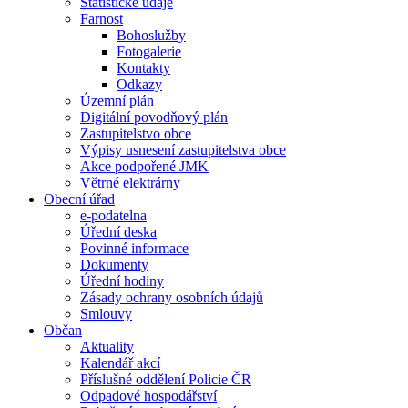
Statistické údaje
Farnost
Bohoslužby
Fotogalerie
Kontakty
Odkazy
Územní plán
Digitální povodňový plán
Zastupitelstvo obce
Výpisy usnesení zastupitelstva obce
Akce podpořené JMK
Větrné elektrárny
Obecní úřad
e-podatelna
Úřední deska
Povinné informace
Dokumenty
Úřední hodiny
Zásady ochrany osobních údajů
Smlouvy
Občan
Aktuality
Kalendář akcí
Příslušné oddělení Policie ČR
Odpadové hospodářství