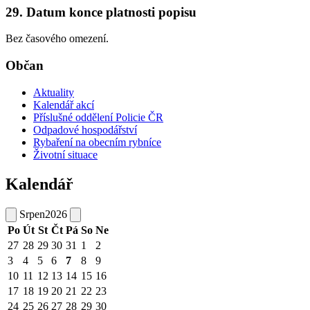
29. Datum konce platnosti popisu
Bez časového omezení.
Občan
Aktuality
Kalendář akcí
Příslušné oddělení Policie ČR
Odpadové hospodářství
Rybaření na obecním rybníce
Životní situace
Kalendář
Srpen
2026
Po
Út
St
Čt
Pá
So
Ne
27
28
29
30
31
1
2
3
4
5
6
7
8
9
10
11
12
13
14
15
16
17
18
19
20
21
22
23
24
25
26
27
28
29
30