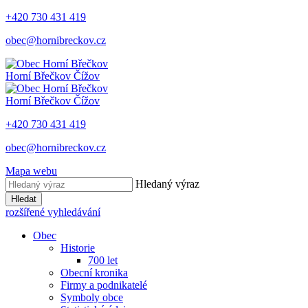
+420 730 431 419
obec@hornibreckov.cz
Horní Břečkov
Čížov
Horní Břečkov
Čížov
+420 730 431 419
obec@hornibreckov.cz
Mapa webu
Hledaný výraz
Hledat
rozšířené vyhledávání
Obec
Historie
700 let
Obecní kronika
Firmy a podnikatelé
Symboly obce