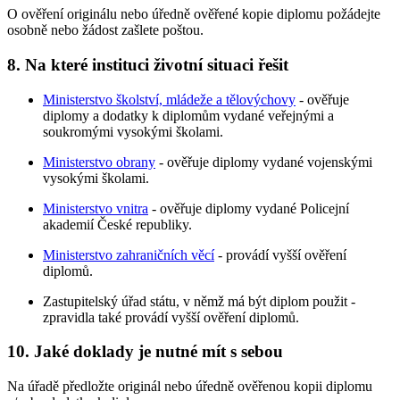
O ověření originálu nebo úředně ověřené kopie diplomu požádejte
osobně nebo žádost zašlete poštou.
8. Na které instituci životní situaci řešit
Ministerstvo školství, mládeže a tělovýchovy
- ověřuje
diplomy a dodatky k diplomům vydané veřejnými a
soukromými vysokými školami.
Ministerstvo obrany
- ověřuje diplomy vydané vojenskými
vysokými školami.
Ministerstvo vnitra
- ověřuje diplomy vydané Policejní
akademií České republiky.
Ministerstvo zahraničních věcí
- provádí vyšší ověření
diplomů.
Zastupitelský úřad státu, v němž má být diplom použit -
zpravidla také provádí vyšší ověření diplomů.
10. Jaké doklady je nutné mít s sebou
Na úřadě předložte originál nebo úředně ověřenou kopii diplomu