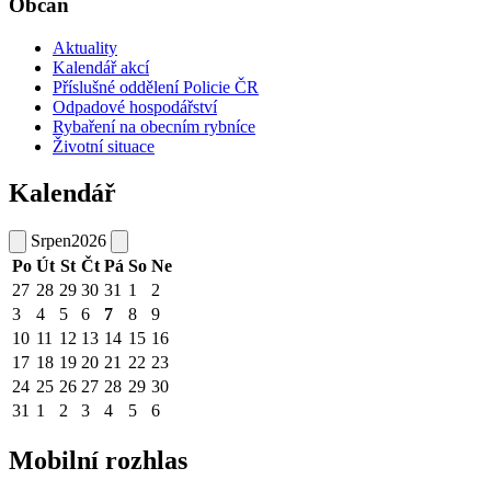
Občan
Aktuality
Kalendář akcí
Příslušné oddělení Policie ČR
Odpadové hospodářství
Rybaření na obecním rybníce
Životní situace
Kalendář
Srpen
2026
Po
Út
St
Čt
Pá
So
Ne
27
28
29
30
31
1
2
3
4
5
6
7
8
9
10
11
12
13
14
15
16
17
18
19
20
21
22
23
24
25
26
27
28
29
30
31
1
2
3
4
5
6
Mobilní rozhlas