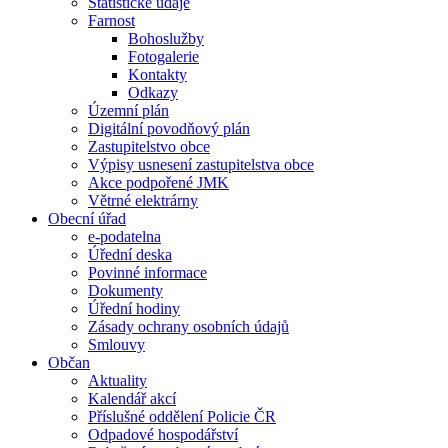
Statistické údaje
Farnost
Bohoslužby
Fotogalerie
Kontakty
Odkazy
Územní plán
Digitální povodňový plán
Zastupitelstvo obce
Výpisy usnesení zastupitelstva obce
Akce podpořené JMK
Větrné elektrárny
Obecní úřad
e-podatelna
Úřední deska
Povinné informace
Dokumenty
Úřední hodiny
Zásady ochrany osobních údajů
Smlouvy
Občan
Aktuality
Kalendář akcí
Příslušné oddělení Policie ČR
Odpadové hospodářství