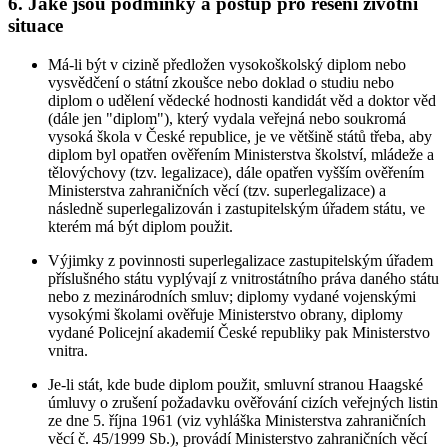
6. Jaké jsou podmínky a postup pro řešení životní
situace
Má-li být v cizině předložen vysokoškolský diplom nebo
vysvědčení o státní zkoušce nebo doklad o studiu nebo
diplom o udělení vědecké hodnosti kandidát věd a doktor věd
(dále jen "diplom"), který vydala veřejná nebo soukromá
vysoká škola v České republice, je ve většině států třeba, aby
diplom byl opatřen ověřením Ministerstva školství, mládeže a
tělovýchovy (tzv. legalizace), dále opatřen vyšším ověřením
Ministerstva zahraničních věcí (tzv. superlegalizace) a
následně superlegalizován i zastupitelským úřadem státu, ve
kterém má být diplom použit.
Výjimky z povinnosti superlegalizace zastupitelským úřadem
příslušného státu vyplývají z vnitrostátního práva daného státu
nebo z mezinárodních smluv; diplomy vydané vojenskými
vysokými školami ověřuje Ministerstvo obrany, diplomy
vydané Policejní akademií České republiky pak Ministerstvo
vnitra.
Je-li stát, kde bude diplom použit, smluvní stranou Haagské
úmluvy o zrušení požadavku ověřování cizích veřejných listin
ze dne 5. října 1961 (viz vyhláška Ministerstva zahraničních
věcí č. 45/1999 Sb.), provádí Ministerstvo zahraničních věcí