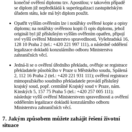
konečné ověření diplomu tzv. Apostilou; v takovém případě
se diplom již nepředkládá k superlegalizaci zastupitelským
úřadem státu, kde má být diplom použit.
Opatřit vyšším ověřením lze i notářsky ověřené kopie a opisy
diplomu; na notářsky ověřenou kopii či opis diplomu, jehož
originál byl již příslušným vyšším ověřením opatřen, připojí
své vyšší ověření Ministerstvo spravedlnosti, Vyšehradská 16,
128 10 Praha 2 (tel.: +420 221 997 111), a následně oddělení
legalizace dokladů konzulárního odboru Ministerstva
zahraničních věcí.
Jedná-li se o ověření úředního překladu, ověřuje se registrace
překladatele působícího v Praze u Městského soudu, Spálená
2, 112 16 Praha 2 (tel.: +420 221 931 111); ověření registrace
mimopražského soudního překladatele provádí příslušný
krajský soud, popř. centrálně Krajský soud v Praze, nám.
Kinských 5, 157 75 Praha 5 (tel.: +420 257 005 111);
následuje vyšší ověření Ministerstvem spravedlnosti a ověření
oddělením legalizace dokladů konzulárního odboru
Ministerstva zahraničních věcí.
7. Jakým způsobem můžete zahájit řešení životní
situace