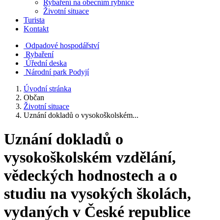
Rybaření na obecním rybníce
Životní situace
Turista
Kontakt
Odpadové hospodářství
Rybaření
Úřední deska
Národní park Podyjí
Úvodní stránka
Občan
Životní situace
Uznání dokladů o vysokoškolském...
Uznání dokladů o
vysokoškolském vzdělání,
vědeckých hodnostech a o
studiu na vysokých školách,
vydaných v České republice