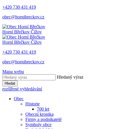
+420 730 431 419
obec@hornibreckov.cz
Horní Břečkov
Čížov
Horní Břečkov
Čížov
+420 730 431 419
obec@hornibreckov.cz
Mapa webu
Hledaný výraz
Hledat
rozšířené vyhledávání
Obec
Historie
700 let
Obecní kronika
Firmy a podnikatelé
Symboly obce