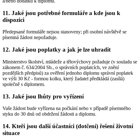
a/nebo dodatku k diplomu.
11. Jaké jsou potřebné formuláře a kde jsou k
dispozici
Předepsané formuláře nejsou stanoveny; při osobní návštěvě se
písemná žádost nepožaduje.
12. Jaké jsou poplatky a jak je lze uhradit
Ministerstvo školství, mládeže a tělovýchovy požaduje (v souladu se
zákonem č. 634/2004 Sb., o správních poplatcích, ve znění
pozdějších předpisů) za ověření jednoho diplomu správní poplatek
ve výši 30 Kč - formou kolku, který žadatel předkládá (zasílá)
společně s diplomem.
13. Jaké jsou lhůty pro vyřízení
Vaše žádost bude vyřízena na počkání nebo v případě písemného
styku do 30 dnů od obdržení žádosti a diplomu.
14. Kteří jsou další účastníci (dotčení) řešení životní
situace