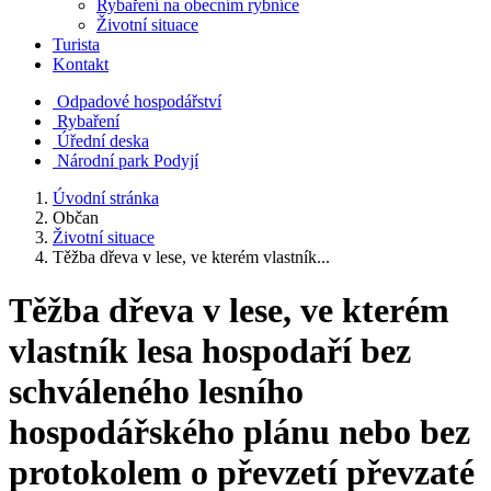
Rybaření na obecním rybníce
Životní situace
Turista
Kontakt
Odpadové hospodářství
Rybaření
Úřední deska
Národní park Podyjí
Úvodní stránka
Občan
Životní situace
Těžba dřeva v lese, ve kterém vlastník...
Těžba dřeva v lese, ve kterém
vlastník lesa hospodaří bez
schváleného lesního
hospodářského plánu nebo bez
protokolem o převzetí převzaté