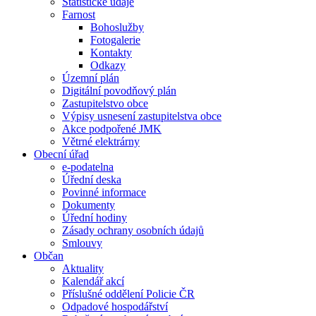
Statistické údaje
Farnost
Bohoslužby
Fotogalerie
Kontakty
Odkazy
Územní plán
Digitální povodňový plán
Zastupitelstvo obce
Výpisy usnesení zastupitelstva obce
Akce podpořené JMK
Větrné elektrárny
Obecní úřad
e-podatelna
Úřední deska
Povinné informace
Dokumenty
Úřední hodiny
Zásady ochrany osobních údajů
Smlouvy
Občan
Aktuality
Kalendář akcí
Příslušné oddělení Policie ČR
Odpadové hospodářství