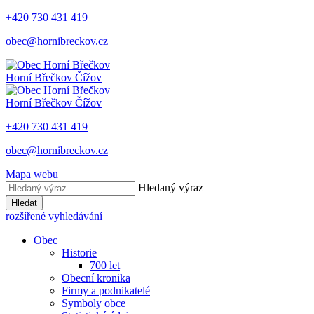
+420 730 431 419
obec@hornibreckov.cz
Horní Břečkov
Čížov
Horní Břečkov
Čížov
+420 730 431 419
obec@hornibreckov.cz
Mapa webu
Hledaný výraz
Hledat
rozšířené vyhledávání
Obec
Historie
700 let
Obecní kronika
Firmy a podnikatelé
Symboly obce