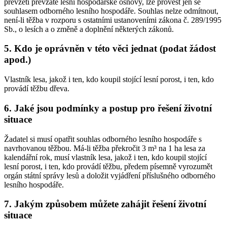
převzetí převzaté lesní hospodářské osnovy, lze provést jen se
souhlasem odborného lesního hospodáře. Souhlas nelze odmítnout,
není-li těžba v rozporu s ostatními ustanoveními zákona č. 289/1995
Sb., o lesích a o změně a doplnění některých zákonů.
5. Kdo je oprávněn v této věci jednat (podat žádost
apod.)
Vlastník lesa, jakož i ten, kdo koupil stojící lesní porost, i ten, kdo
provádí těžbu dřeva.
6. Jaké jsou podmínky a postup pro řešení životní
situace
Žadatel si musí opatřit souhlas odborného lesního hospodáře s
navrhovanou těžbou. Má-li těžba překročit 3 m³ na 1 ha lesa za
kalendářní rok, musí vlastník lesa, jakož i ten, kdo koupil stojící
lesní porost, i ten, kdo provádí těžbu, předem písemně vyrozumět
orgán státní správy lesů a doložit vyjádření příslušného odborného
lesního hospodáře.
7. Jakým způsobem můžete zahájit řešení životní
situace