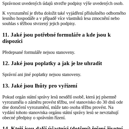
Správnost uvedených údajů stvrďte podpisy výše uvedených osob.
K vyrozumění je třeba doložit také vyjádření příslušného odborného
lesního hospodáře a v případě více vlastníků lesa zmocnění nebo
souhlas s těžbou stvrzený jejich podpisy.
11. Jaké jsou potřebné formuláře a kde jsou k
dispozici
Předepsané formuláře nejsou stanoveny.
12. Jaké jsou poplatky a jak je lze uhradit
Správní ani jiné poplatky nejsou stanoveny.
13. Jaké jsou lhůty pro vyřízení
Pokud orgán státní správy lesů nesdělí osobě, která jej písemně
vyrozuměla o záměru provést těžbu, své stanovisko do 30 dnů ode
dne doručení vyrozumění, může tato osoba těžbu provést. Na
vydání tohoto stanoviska orgánu státní správy lesů se nevztahují
obecné předpisy o správním řízení.
14. Kteří jsou další účastníci (dotčení) řešení životní