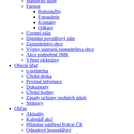
Statistické údaje
Farnost
Bohoslužby
Fotogalerie
Kontakty
Odkazy
Územní plán
Digitální povodňový plán
Zastupitelstvo obce
Výpisy usnesení zastupitelstva obce
Akce podpořené JMK
Větrné elektrárny
Obecní úřad
e-podatelna
Úřední deska
Povinné informace
Dokumenty
Úřední hodiny
Zásady ochrany osobních údajů
Smlouvy
Občan
Aktuality
Kalendář akcí
Příslušné oddělení Policie ČR
Odpadové hospodářství