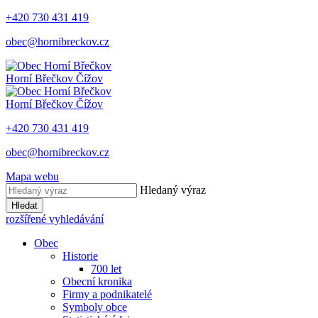
+420 730 431 419
obec@hornibreckov.cz
Horní Břečkov
Čížov
Horní Břečkov
Čížov
+420 730 431 419
obec@hornibreckov.cz
Mapa webu
Hledaný výraz
Hledat
rozšířené vyhledávání
Obec
Historie
700 let
Obecní kronika
Firmy a podnikatelé
Symboly obce