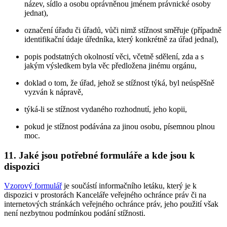
název, sídlo a osobu oprávněnou jménem právnické osoby
jednat),
označení úřadu či úřadů, vůči nimž stížnost směřuje (případně
identifikační údaje úředníka, který konkrétně za úřad jednal),
popis podstatných okolností věci, včetně sdělení, zda a s
jakým výsledkem byla věc předložena jinému orgánu,
doklad o tom, že úřad, jehož se stížnost týká, byl neúspěšně
vyzván k nápravě,
týká-li se stížnost vydaného rozhodnutí, jeho kopii,
pokud je stížnost podávána za jinou osobu, písemnou plnou
moc.
11. Jaké jsou potřebné formuláře a kde jsou k
dispozici
Vzorový formulář
je součástí informačního letáku, který je k
dispozici v prostorách Kanceláře veřejného ochránce práv či na
internetových stránkách veřejného ochránce práv, jeho použití však
není nezbytnou podmínkou podání stížnosti.