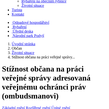
Rybaření na obecním rybníce
Životní situace
Turista
Kontakt
Odpadové hospodářství
Rybaření
Úřední deska
Národní park Podyjí
Úvodní stránka
Občan
Životní situace
Stížnost občana na práci veřejné správy...
Stížnost občana na práci
veřejné správy adresovaná
veřejnému ochránci práv
(ombudsmanovi)
Základní znění
Rozšířené znění
Úplné znění