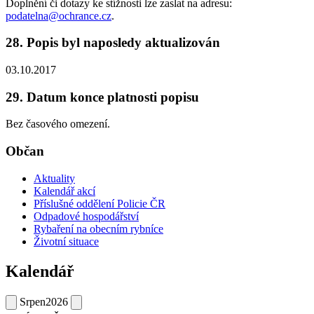
Doplnění či dotazy ke stížnosti lze zaslat na adresu:
podatelna@ochrance.cz
.
28. Popis byl naposledy aktualizován
03.10.2017
29. Datum konce platnosti popisu
Bez časového omezení.
Občan
Aktuality
Kalendář akcí
Příslušné oddělení Policie ČR
Odpadové hospodářství
Rybaření na obecním rybníce
Životní situace
Kalendář
Srpen
2026