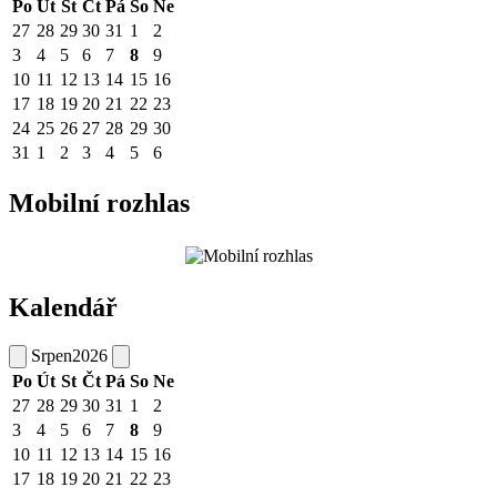
Po
Út
St
Čt
Pá
So
Ne
27
28
29
30
31
1
2
3
4
5
6
7
8
9
10
11
12
13
14
15
16
17
18
19
20
21
22
23
24
25
26
27
28
29
30
31
1
2
3
4
5
6
Mobilní rozhlas
Kalendář
Srpen
2026
Po
Út
St
Čt
Pá
So
Ne
27
28
29
30
31
1
2
3
4
5
6
7
8
9
10
11
12
13
14
15
16
17
18
19
20
21
22
23