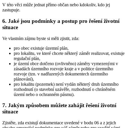
V této věci může jednat přímo občan nebo kdokoliv, kdo jej
zastupuje.
6. Jaké jsou podmínky a postup pro řešení životní
situace
Ve vlastním zájmu byste si měli zjistit, zda:
pro obec existuje územní plán,
pro lokalitu, ve které chcete některý záměr realizovat, existuje
regulační plán,
je území obce dotčeno (ovlivněno) záměry vymezenými v
zásadách územního rozvoje kraje a v politice územního
rozvoje (tzn. v nadřazených dokumentech územního
plánování),
pro lokalitu (pozemek) není vydán některý druh územního
rozhodnutí (o stavební uzávěře, rozhodnutí o chráněném
území nebo o ochranném pásmu).
7. Jakým způsobem můžete zahájit řešení životní
situace
Zjistěte, zda existují dokumentace uvedené v bodu 06 a z jejich
obsahu omezující podmínky pro váš záměr nebo pro využití vámi