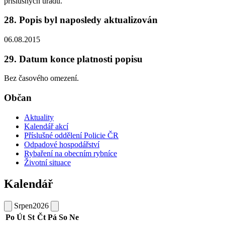
příslušných úřadů.
28. Popis byl naposledy aktualizován
06.08.2015
29. Datum konce platnosti popisu
Bez časového omezení.
Občan
Aktuality
Kalendář akcí
Příslušné oddělení Policie ČR
Odpadové hospodářství
Rybaření na obecním rybníce
Životní situace
Kalendář
Srpen
2026
Po
Út
St
Čt
Pá
So
Ne