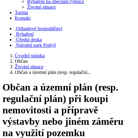
Rybaření na obecním rybníce
Životní situace
Turista
Kontakt
Odpadové hospodářství
Rybaření
Úřední deska
Národní park Podyjí
Úvodní stránka
Občan
Životní situace
Občan a územní plán (resp. regulační...
Občan a územní plán (resp.
regulační plán) při koupi
nemovitosti a přípravě
výstavby nebo jiném záměru
na využití pozemku