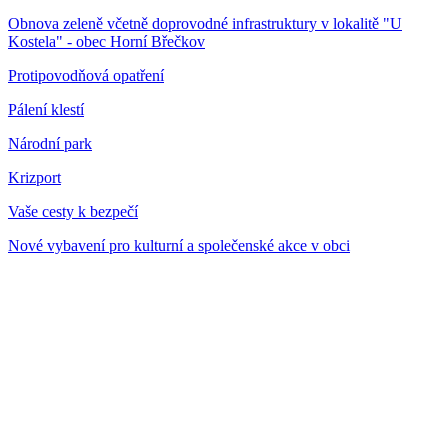
Obnova zeleně včetně doprovodné infrastruktury v lokalitě "U
Kostela" - obec Horní Břečkov
Protipovodňová opatření
Pálení klestí
Národní park
Krizport
Vaše cesty k bezpečí
Nové vybavení pro kulturní a společenské akce v obci