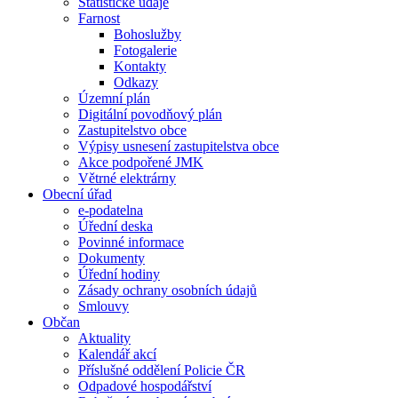
Statistické údaje
Farnost
Bohoslužby
Fotogalerie
Kontakty
Odkazy
Územní plán
Digitální povodňový plán
Zastupitelstvo obce
Výpisy usnesení zastupitelstva obce
Akce podpořené JMK
Větrné elektrárny
Obecní úřad
e-podatelna
Úřední deska
Povinné informace
Dokumenty
Úřední hodiny
Zásady ochrany osobních údajů
Smlouvy
Občan
Aktuality
Kalendář akcí
Příslušné oddělení Policie ČR
Odpadové hospodářství