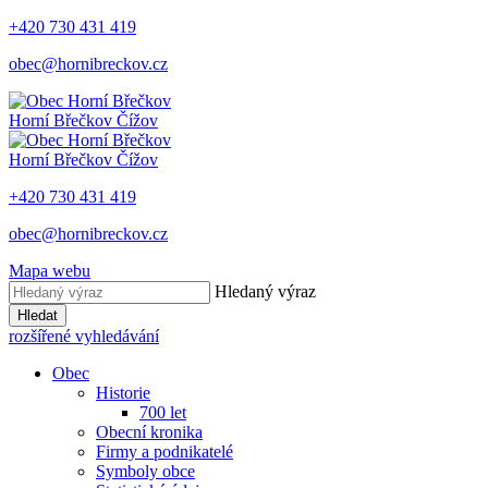
+420 730 431 419
obec@hornibreckov.cz
Horní Břečkov
Čížov
Horní Břečkov
Čížov
+420 730 431 419
obec@hornibreckov.cz
Mapa webu
Hledaný výraz
Hledat
rozšířené vyhledávání
Obec
Historie
700 let
Obecní kronika
Firmy a podnikatelé
Symboly obce