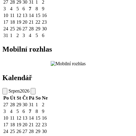
27
28
29
30
31
1
2
3
4
5
6
7
8
9
10
11
12
13
14
15
16
17
18
19
20
21
22
23
24
25
26
27
28
29
30
31
1
2
3
4
5
6
Mobilní rozhlas
Kalendář
Srpen
2026
Po
Út
St
Čt
Pá
So
Ne
27
28
29
30
31
1
2
3
4
5
6
7
8
9
10
11
12
13
14
15
16
17
18
19
20
21
22
23
24
25
26
27
28
29
30