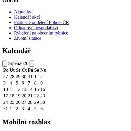
Občan
Aktuality
Kalendář akcí
Příslušné oddělení Policie ČR
Odpadové hospodářství
Rybaření na obecním rybníce
Životní situace
Kalendář
Srpen
2026
Po
Út
St
Čt
Pá
So
Ne
27
28
29
30
31
1
2
3
4
5
6
7
8
9
10
11
12
13
14
15
16
17
18
19
20
21
22
23
24
25
26
27
28
29
30
31
1
2
3
4
5
6
Mobilní rozhlas