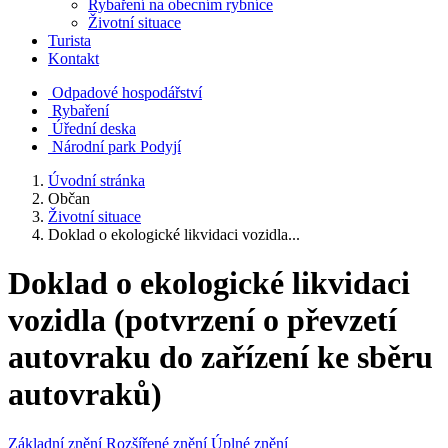
Rybaření na obecním rybníce
Životní situace
Turista
Kontakt
Odpadové hospodářství
Rybaření
Úřední deska
Národní park Podyjí
Úvodní stránka
Občan
Životní situace
Doklad o ekologické likvidaci vozidla...
Doklad o ekologické likvidaci
vozidla (potvrzení o převzetí
autovraku do zařízení ke sběru
autovraků)
Základní znění
Rozšířené znění
Úplné znění