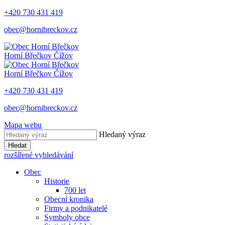
+420 730 431 419
obec@hornibreckov.cz
Horní Břečkov
Čížov
Horní Břečkov
Čížov
+420 730 431 419
obec@hornibreckov.cz
Mapa webu
Hledaný výraz
Hledat
rozšířené vyhledávání
Obec
Historie
700 let
Obecní kronika
Firmy a podnikatelé
Symboly obce