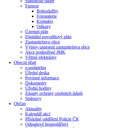
Statistické údaje
Farnost
Bohoslužby
Fotogalerie
Kontakty
Odkazy
Územní plán
Digitální povodňový plán
Zastupitelstvo obce
Výpisy usnesení zastupitelstva obce
Akce podpořené JMK
Větrné elektrárny
Obecní úřad
e-podatelna
Úřední deska
Povinné informace
Dokumenty
Úřední hodiny
Zásady ochrany osobních údajů
Smlouvy
Občan
Aktuality
Kalendář akcí
Příslušné oddělení Policie ČR
Odpadové hospodářství