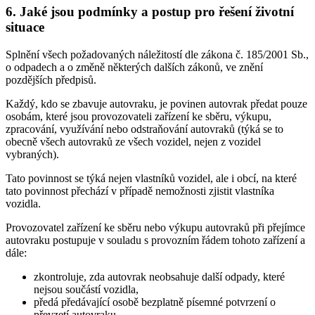
6. Jaké jsou podmínky a postup pro řešení životní
situace
Splnění všech požadovaných náležitostí dle zákona č. 185/2001 Sb.,
o odpadech a o změně některých dalších zákonů, ve znění
pozdějších předpisů.
Každý, kdo se zbavuje autovraku, je povinen autovrak předat pouze
osobám, které jsou provozovateli zařízení ke sběru, výkupu,
zpracování, využívání nebo odstraňování autovraků (týká se to
obecně všech autovraků ze všech vozidel, nejen z vozidel
vybraných).
Tato povinnost se týká nejen vlastníků vozidel, ale i obcí, na které
tato povinnost přechází v případě nemožnosti zjistit vlastníka
vozidla.
Provozovatel zařízení ke sběru nebo výkupu autovraků při přejímce
autovraku postupuje v souladu s provozním řádem tohoto zařízení a
dále:
zkontroluje, zda autovrak neobsahuje další odpady, které
nejsou součástí vozidla,
předá předávající osobě bezplatně písemné potvrzení o
převzetí autovraku.